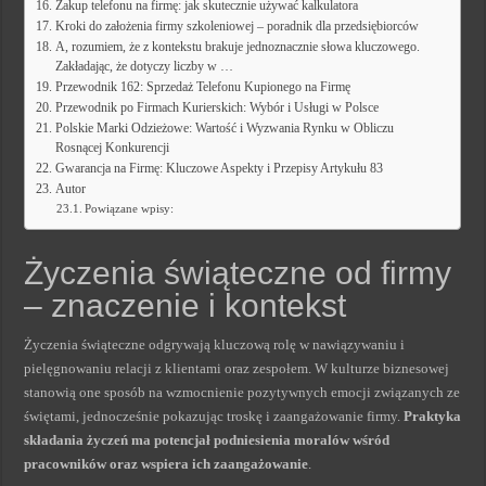
Zakup telefonu na firmę: jak skutecznie używać kalkulatora
Kroki do założenia firmy szkoleniowej – poradnik dla przedsiębiorców
A, rozumiem, że z kontekstu brakuje jednoznacznie słowa kluczowego.
Zakładając, że dotyczy liczby w …
Przewodnik 162: Sprzedaż Telefonu Kupionego na Firmę
Przewodnik po Firmach Kurierskich: Wybór i Usługi w Polsce
Polskie Marki Odzieżowe: Wartość i Wyzwania Rynku w Obliczu
Rosnącej Konkurencji
Gwarancja na Firmę: Kluczowe Aspekty i Przepisy Artykułu 83
Autor
Powiązane wpisy:
Życzenia świąteczne od firmy
– znaczenie i kontekst
Życzenia świąteczne odgrywają kluczową rolę w nawiązywaniu i
pielęgnowaniu relacji z klientami oraz zespołem. W kulturze biznesowej
stanowią one sposób na wzmocnienie pozytywnych emocji związanych ze
świętami, jednocześnie pokazując troskę i zaangażowanie firmy.
Praktyka
składania życzeń ma potencjał podniesienia moralów wśród
pracowników oraz wspiera ich zaangażowanie
.