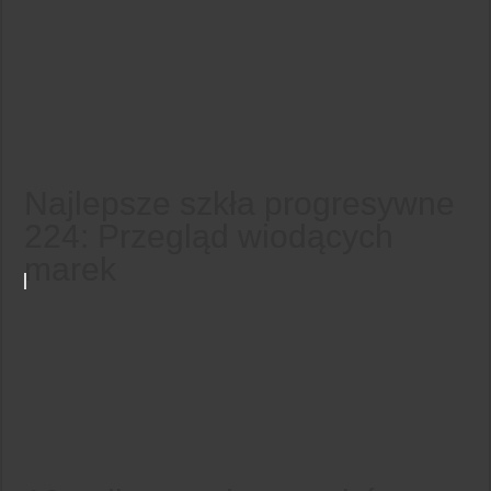
Najlepsze szkła progresywne
224: Przegląd wiodących
marek