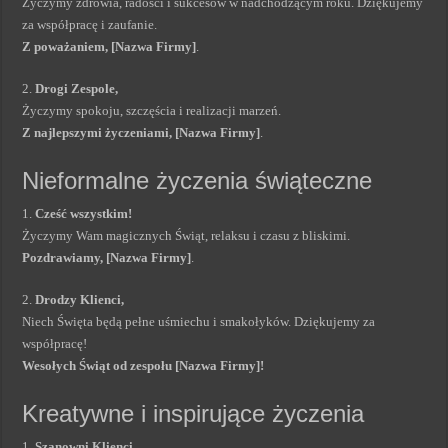
Życzymy zdrowia, radości i sukcesów w nadchodzącym roku. Dziękujemy
za współpracę i zaufanie.
Z poważaniem, [Nazwa Firmy]
.
2.
Drogi Zespole,
Życzymy spokoju, szczęścia i realizacji marzeń.
Z najlepszymi życzeniami, [Nazwa Firmy]
.
Nieformalne życzenia świąteczne
1.
Cześć wszystkim!
Życzymy Wam magicznych Świąt, relaksu i czasu z bliskimi.
Pozdrawiamy, [Nazwa Firmy]
.
2.
Drodzy Klienci,
Niech Święta będą pełne uśmiechu i smakołyków. Dziękujemy za
współpracę!
Wesołych Świąt od zespołu [Nazwa Firmy]!
Kreatywne i inspirujące życzenia
1.
Szanowni Klienci,