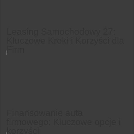
Leasing Samochodowy 27:
Kluczowe Kroki i Korzyści dla
Firm
Finansowanie auta
firmowego: Kluczowe opcje i
korzyści