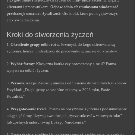
Przygotowanie świątecznych życzeń od firmy może zacieśnić więzi z
klientami i pracownikami.
Odpowiednio sformułowana wiadomość
przekazuje uznanie i życzliwość
. Oto kroki, które pomogą stworzyć
efektywne życzenia.
Kroki do stworzenia życzeń
1.
Określenie grupy odbiorców
: Przemyśl, do kogo skierowane są
życzenia. Inaczej podejdziesz do pracowników, inaczej do klientów.
2.
Wybór formy
: Klasyczna kartka czy nowoczesny e-mail? Forma
wpływa na odbiór życzeń.
3.
Personalizacja
: Zastosuj imiona i odniesienia do wspólnych sukcesów.
Przykład: „Dziękujemy za wspólne sukcesy w 2023 roku, Panie
Kowalski.”
4.
Przygotowanie treści
: Postaw na pozytywne życzenia i podsumowanie
osiągnięć firmy. Używaj zwrotów jak „życzę sukcesów w nowym roku”
lub „pełnych radości świąt Bożego Narodzenia.”
5.
Zestawienie z grafiką
: Uzupełnienie życzeń grafiką czyni je bardziej