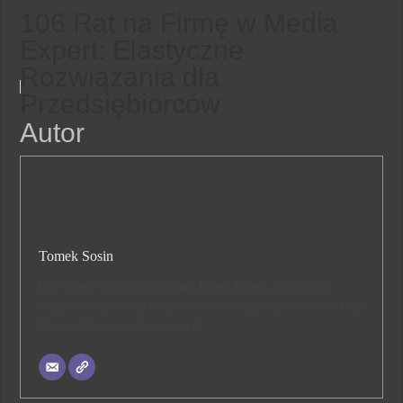
106 Rat na Firmę w Media
Expert: Elastyczne
Rozwiązania dla
Przedsiębiorców
Autor
Tomek Sosin
Hej, Witam Was na moim blogu! Jestem Tomek, zajmuję się
księgowością, dlatego też postanowiłem zająć się tworzeniem tego
bloga 🙂 Zapraszam do czytania!