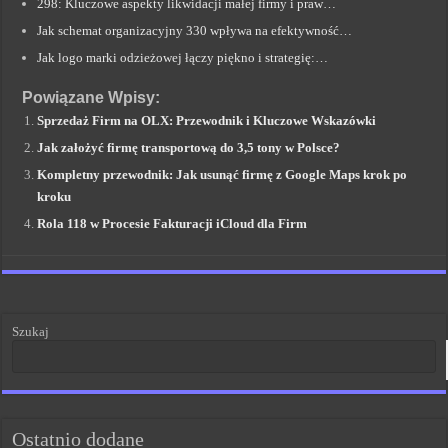
298: Kluczowe aspekty likwidacji małej firmy i praw…
Jak schemat organizacyjny 330 wpływa na efektywność…
Jak logo marki odzieżowej łączy piękno i strategię:…
Powiązane Wpisy:
Sprzedaż Firm na OLX: Przewodnik i Kluczowe Wskazówki
Jak założyć firmę transportową do 3,5 tony w Polsce?
Kompletny przewodnik: Jak usunąć firmę z Google Maps krok po
kroku
Rola 118 w Procesie Fakturacji iCloud dla Firm
Szukaj
Ostatnio dodane