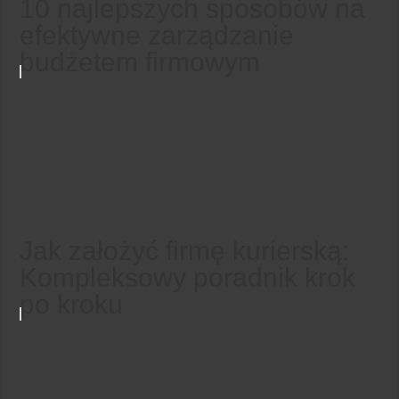
10 najlepszych sposobów na
efektywne zarządzanie
budżetem firmowym
Jak założyć firmę kurierską:
Kompleksowy poradnik krok
po kroku