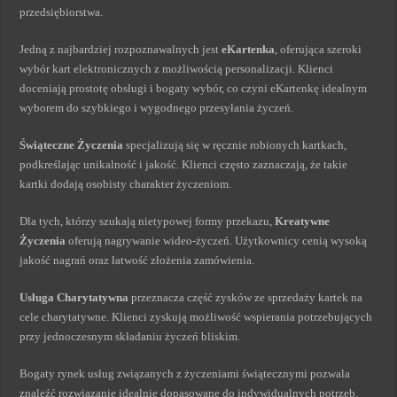
przedsiębiorstwa.
Jedną z najbardziej rozpoznawalnych jest
eKartenka
, oferująca szeroki
wybór kart elektronicznych z możliwością personalizacji. Klienci
doceniają prostotę obsługi i bogaty wybór, co czyni eKartenkę idealnym
wyborem do szybkiego i wygodnego przesyłania życzeń.
Świąteczne Życzenia
specjalizują się w ręcznie robionych kartkach,
podkreślając unikalność i jakość. Klienci często zaznaczają, że takie
kartki dodają osobisty charakter życzeniom.
Dla tych, którzy szukają nietypowej formy przekazu,
Kreatywne
Życzenia
oferują nagrywanie wideo-życzeń. Użytkownicy cenią wysoką
jakość nagrań oraz łatwość złożenia zamówienia.
Usługa Charytatywna
przeznacza część zysków ze sprzedaży kartek na
cele charytatywne. Klienci zyskują możliwość wspierania potrzebujących
przy jednoczesnym składaniu życzeń bliskim.
Bogaty rynek usług związanych z życzeniami świątecznymi pozwala
znaleźć rozwiązanie idealnie dopasowane do indywidualnych potrzeb.