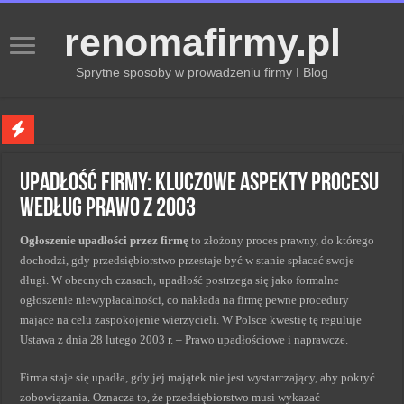
renomafirmy.pl
Sprytne sposoby w prowadzeniu firmy I Blog
Marka osobista przez pasje — jak hobby buduje wizerunek profesjonalisty
Upadłość Firmy: Kluczowe Aspekty Procesu
Kiedy zmieniać strategię PR dla lepszych wyników
Według Prawo z 2003
Monitorowanie wizerunku w sieci kluczem do sukcesu
Ogłoszenie upadłości przez firmę
to złożony proces prawny, do którego
Kryzys a zmiana strategii PR w skutecznym zarządzaniu
dochodzi, gdy przedsiębiorstwo przestaje być w stanie spłacać swoje
Adaptacja strategii PR kluczem do sukcesu w zmianach
długi. W obecnych czasach, upadłość postrzega się jako formalne
ogłoszenie niewypłacalności, co nakłada na firmę pewne procedury
mające na celu zaspokojenie wierzycieli. W Polsce kwestię tę reguluje
Ustawa z dnia 28 lutego 2003 r. – Prawo upadłościowe i naprawcze.
Firma staje się upadła, gdy jej majątek nie jest wystarczający, aby pokryć
zobowiązania. Oznacza to, że przedsiębiorstwo musi wykazać