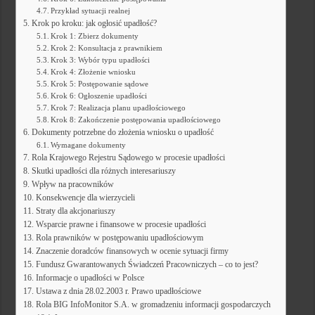
Przykład sytuacji realnej
Krok po kroku: jak ogłosić upadłość?
Krok 1: Zbierz dokumenty
Krok 2: Konsultacja z prawnikiem
Krok 3: Wybór typu upadłości
Krok 4: Złożenie wniosku
Krok 5: Postępowanie sądowe
Krok 6: Ogłoszenie upadłości
Krok 7: Realizacja planu upadłościowego
Krok 8: Zakończenie postępowania upadłościowego
Dokumenty potrzebne do złożenia wniosku o upadłość
Wymagane dokumenty
Rola Krajowego Rejestru Sądowego w procesie upadłości
Skutki upadłości dla różnych interesariuszy
Wpływ na pracowników
Konsekwencje dla wierzycieli
Straty dla akcjonariuszy
Wsparcie prawne i finansowe w procesie upadłości
Rola prawników w postępowaniu upadłościowym
Znaczenie doradców finansowych w ocenie sytuacji firmy
Fundusz Gwarantowanych Świadczeń Pracowniczych – co to jest?
Informacje o upadłości w Polsce
Ustawa z dnia 28.02.2003 r. Prawo upadłościowe
Rola BIG InfoMonitor S.A. w gromadzeniu informacji gospodarczych