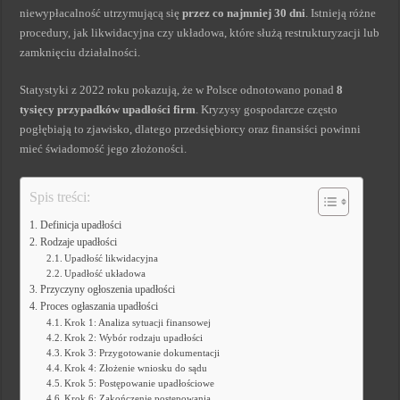
niewypłacalność utrzymującą się
przez co najmniej 30 dni
. Istnieją różne
procedury, jak likwidacyjna czy układowa, które służą restrukturyzacji lub
zamknięciu działalności.
Statystyki z 2022 roku pokazują, że w Polsce odnotowano ponad
8
tysięcy przypadków upadłości firm
. Kryzysy gospodarcze często
pogłębiają to zjawisko, dlatego przedsiębiorcy oraz finansiści powinni
mieć świadomość jego złożoności.
Spis treści:
Definicja upadłości
Rodzaje upadłości
Upadłość likwidacyjna
Upadłość układowa
Przyczyny ogłoszenia upadłości
Proces ogłaszania upadłości
Krok 1: Analiza sytuacji finansowej
Krok 2: Wybór rodzaju upadłości
Krok 3: Przygotowanie dokumentacji
Krok 4: Złożenie wniosku do sądu
Krok 5: Postępowanie upadłościowe
Krok 6: Zakończenie postępowania