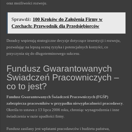
oraz możliwości rozwoju.
Sprawdź:
100 Kroków do Założenia Firmy w
Czechach: Przewodnik dla Przedsiębiorców
Doradcy wspierają strategiczne decyzje dotyczące inwestycji i rozwoju,
pozwalając na lepszą ocenę ryzyka i potencjalnych korzyści, co
przyczynia się do długoterminowego sukcesu.
Fundusz Gwarantowanych
Świadczeń Pracowniczych –
co to jest?
Fundusz Gwarantowanych Świadczeń Pracowniczych (FGŚP)
zabezpiecza pracowników w przypadku niewypłacalności pracodawcy
.
Określa to ustawa z 13 lipca 2006 roku, chroniąc wynagrodzenia i inne
świadczenia w razie upadłości firmy.
Fundusz zasilany jest wpłatami pracodawców i budżetu państwa,