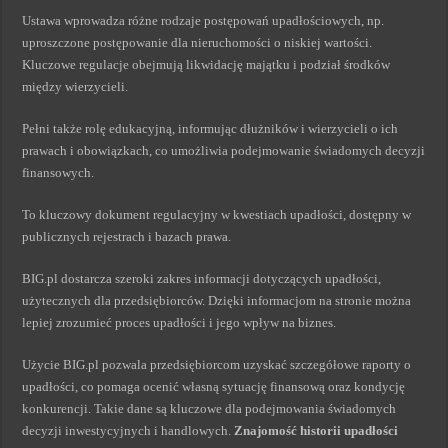
Ustawa wprowadza różne rodzaje postępowań upadłościowych, np.
uproszczone postępowanie dla nieruchomości o niskiej wartości.
Kluczowe regulacje obejmują likwidację majątku i podział środków
między wierzycieli.
Pełni także rolę edukacyjną, informując dłużników i wierzycieli o ich
prawach i obowiązkach, co umożliwia podejmowanie świadomych decyzji
finansowych.
To kluczowy dokument regulacyjny w kwestiach upadłości, dostępny w
publicznych rejestrach i bazach prawa.
BIG.pl dostarcza szeroki zakres informacji dotyczących upadłości,
użytecznych dla przedsiębiorców. Dzięki informacjom na stronie można
lepiej zrozumieć proces upadłości i jego wpływ na biznes.
Użycie BIG.pl pozwala przedsiębiorcom uzyskać szczegółowe raporty o
upadłości, co pomaga ocenić własną sytuację finansową oraz kondycję
konkurencji. Takie dane są kluczowe dla podejmowania świadomych
decyzji inwestycyjnych i handlowych.
Znajomość historii upadłości