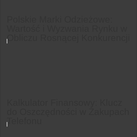
Polskie Marki Odzieżowe:
Wartość i Wyzwania Rynku w
Obliczu Rosnącej Konkurencji
Kalkulator Finansowy: Klucz
do Oszczędności w Zakupach
Telefonu