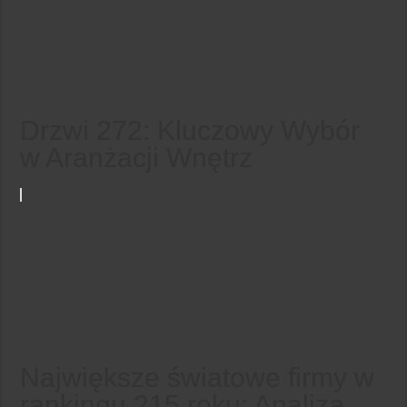
Drzwi 272: Kluczowy Wybór
w Aranżacji Wnętrz
Największe światowe firmy w
rankingu 215 roku: Analiza