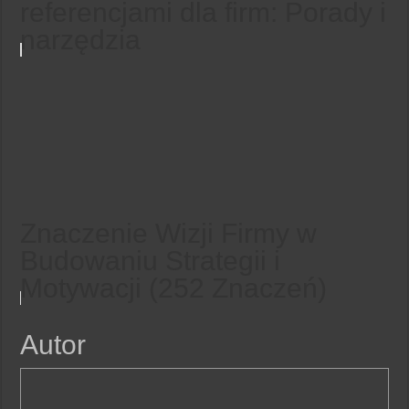
referencjami dla firm: Porady i
narzędzia
Znaczenie Wizji Firmy w
Budowaniu Strategii i
Motywacji (252 Znaczeń)
Autor