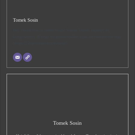
Tomek Sosin
Hej, Witam Was na moim blogu! Jestem Tomek, zajmuję się
księgowością, dlatego też postanowiłem zająć się tworzeniem tego
bloga 🙂 Zapraszam do czytania!
Tomek Sosin