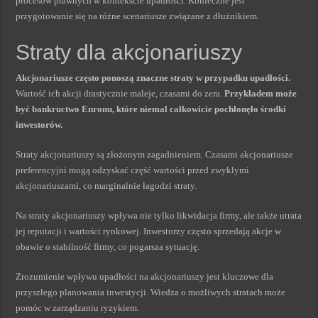
procesów prawnych w kontekście upadłości. Konieczne jest
przygotowanie się na różne scenariusze związane z dłużnikiem.
Straty dla akcjonariuszy
Akcjonariusze często ponoszą znaczne straty w przypadku upadłości.
Wartość ich akcji drastycznie maleje, czasami do zera.
Przykładem może
być bankructwo Enronu, które niemal całkowicie pochłonęło środki
inwestorów.
Straty akcjonariuszy są złożonym zagadnieniem. Czasami akcjonariusze
preferencyjni mogą odzyskać część wartości przed zwykłymi
akcjonariuszami, co marginalnie łagodzi straty.
Na straty akcjonariuszy wpływa nie tylko likwidacja firmy, ale także utrata
jej reputacji i wartości rynkowej. Inwestorzy często sprzedają akcje w
obawie o stabilność firmy, co pogarsza sytuację.
Zrozumienie wpływu upadłości na akcjonariuszy jest kluczowe dla
przyszłego planowania inwestycji. Wiedza o możliwych stratach może
pomóc w zarządzaniu ryzykiem.