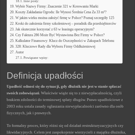
Inne posty:
Wybór Nazwy Firmy: Znaczenie 321 w Kreowaniu Marki
Koszty Zakładania Ogrodu: Ile Wynosi Średnia Cena Za 33 m²?
W jakim wieku można założyć firmę w Polsce? Poznaj szczegóły 125
Kroki do założenia firmy szkoleniowej – poradnik dla przedsiębiorców
Jak skutecznie korzystać z 63 w leasingu operacyjnym?
Czy Faktura 286 Może Być Wystawiona Bez Firmy w Polsce?
Kalkulator Finansowy: Klucz do Oszczędności w Zakupach Telefonu
328: Kluczowe Rady dla Wyboru Firmy Oddłużeniowej
Autor
Powiązane wpisy:
Definicja upadłości
Upadłość odnosi się do sytuacji, gdy dłużnik nie jest w stanie spłacać
swoich zobowiązań
. Właściwie wiąże się to z niewypłacalnością, czyli
brakiem zdolności do terminowej spłaty długów. Prawo upadłościowe z
2003 roku ustala zasady ogłaszania niewypłacalności zarówno dla osób
fizycznych, jak i prawnych.
To formalny proces, który różni się od działań restrukturyzacyjnych czy
likwidacyjnych. Celem jest zaspokojenie wierzycieli z majątku dłużnika,