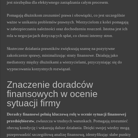
jest niezbędna dla efektywnego zarządzania całym procesem.
Pomagają dłużnikom zrozumieć prawa i obowiązki, co jest szczególnie
ważne w unikaniu problemów prawnych. Wierzycielom z kolei pomagają
w zabezpieczaniu należności oraz dochodzeniu roszczeń. Istotna jest ich
rola w negocjacjach dotyczących spłat, co chroni interesy stron.
Skuteczne działania prawników zwiększają szansę na pozytywne
zakończenie sprawy, minimalizując straty finansowe. Działają jako
mediatorzy między dłużnikami a wierzycielami, przyczyniając się do
wypracowania korzystnych rozwiązań.
Znaczenie doradców
finansowych w ocenie
sytuacji firmy
Doradcy finansowi pełnią kluczową rolę w ocenie sytuacji finansowej
przedsiębiorstw
, zwłaszcza w trudnych warunkach. Pomagają zrozumieć
obecną kondycję i wskazują dalsze działania. Dzięki swojej wiedzy mogą
przeprowadzić szczegółową analizę finansową, identyfikując słabe punkty