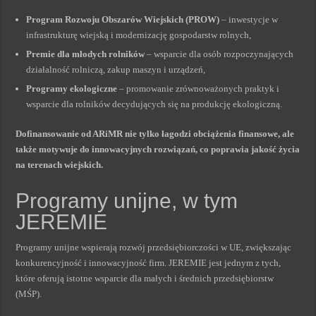
Program Rozwoju Obszarów Wiejskich (PROW)
– inwestycje w
infrastrukturę wiejską i modernizację gospodarstw rolnych,
Premie dla młodych rolników
– wsparcie dla osób rozpoczynających
działalność rolniczą, zakup maszyn i urządzeń,
Programy ekologiczne
– promowanie zrównoważonych praktyk i
wsparcie dla rolników decydujących się na produkcję ekologiczną.
Dofinansowanie od ARiMR nie tylko łagodzi obciążenia finansowe, ale
także motywuje do innowacyjnych rozwiązań, co poprawia jakość życia
na terenach wiejskich.
Programy unijne, w tym
JEREMIE
Programy unijne wspierają rozwój przedsiębiorczości w UE, zwiększając
konkurencyjność i innowacyjność firm. JEREMIE jest jednym z tych,
które oferują istotne wsparcie dla małych i średnich przedsiębiorstw
(MŚP).