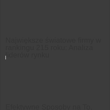
Największe światowe firmy w
rankingu 215 roku: Analiza
liderów rynku
Efektywne Sposoby na To,