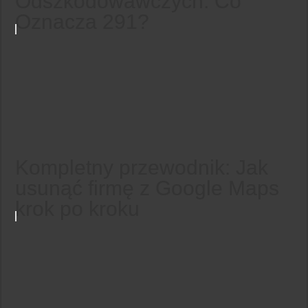
Odszkodowawczych: Co
Oznacza 291?
Kompletny przewodnik: Jak
usunąć firmę z Google Maps
krok po kroku