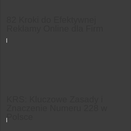
82 Kroki do Efektywnej
Reklamy Online dla Firm
KRS: Kluczowe Zasady i
Znaczenie Numeru 228 w
Polsce