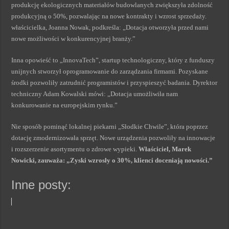
produkcję ekologicznych materiałów budowlanych zwiększyła zdolność
produkcyjną o 50%, pozwalając na nowe kontrakty i wzrost sprzedaży.
właścicielka, Joanna Nowak, podkreśla: „Dotacja otworzyła przed nami
nowe możliwości w konkurencyjnej branży.”
Inna opowieść to „InnovaTech”, startup technologiczny, który z funduszy
unijnych stworzył oprogramowanie do zarządzania firmami. Pozyskane
środki pozwoliły zatrudnić programistów i przyspieszyć badania. Dyrektor
techniczny Adam Kowalski mówi: „Dotacja umożliwiła nam
konkurowanie na europejskim rynku.”
Nie sposób pominąć lokalnej piekarni „Słodkie Chwile”, która poprzez
dotację zmodernizowała sprzęt. Nowe urządzenia pozwoliły na innowacje
i rozszerzenie asortymentu o zdrowe wypieki.
Właściciel, Marek
Nowicki, zauważa: „Zyski wzrosły o 30%, klienci doceniają nowości.”
Inne posty: