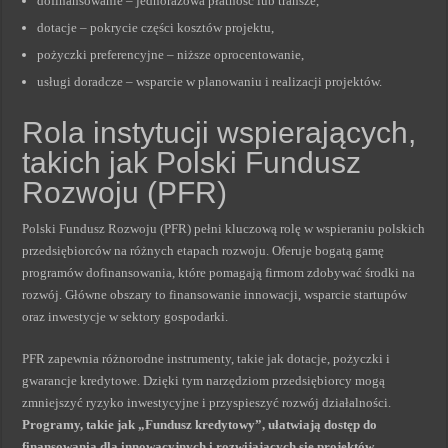
dofinansowanie – jednorazowa płatność lub transze,
dotacje – pokrycie części kosztów projektu,
pożyczki preferencyjne – niższe oprocentowanie,
usługi doradcze – wsparcie w planowaniu i realizacji projektów.
Rola instytucji wspierających,
takich jak Polski Fundusz
Rozwoju (PFR)
Polski Fundusz Rozwoju (PFR) pełni kluczową rolę w wspieraniu polskich
przedsiębiorców na różnych etapach rozwoju. Oferuje bogatą gamę
programów dofinansowania, które pomagają firmom zdobywać środki na
rozwój. Główne obszary to finansowanie innowacji, wsparcie startupów
oraz inwestycje w sektory gospodarki.
PFR zapewnia różnorodne instrumenty, takie jak dotacje, pożyczki i
gwarancje kredytowe. Dzięki tym narzędziom przedsiębiorcy mogą
zmniejszyć ryzyko inwestycyjne i przyspieszyć rozwój działalności.
Programy, takie jak „Fundusz kredytowy”, ułatwiają dostęp do
finansowania dla innowacyjnych i rozwijających się projektów.