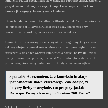
Financial Matter specjalizuje się w usługach doradczych związanych z
pozyskiwaniem dotacji, oferując kompleksowe wsparcie dla firm i
instytucji pragnących skorzystać z funduszy.
Financial Matter prowadzi analizę możliwości projektów i przygotowuje
dokumentację aplikacyjną. Klienci mogą liczyć na pomoc przy
sporządzaniu wniosków, co zwiększa szanse na sukces.
Opinie klientów wskazują na wysoką jakość usług firmy. Przykładowe
sukcesy obejmują pozyskanie funduszy na rozwój przedsiębiorstw, co
przyczyniło się do ich wzrostu i umocnienia pozycji na rynku. Dzięki
zaangażowaniu specjalistów, Financial Matter zdobyło zaufanie wielu
podmiotów, które cenią profesjonalizm i indywidualne podejście.
Sprawdź:
A, rozumiem, że z kontekstu brakuje
jednoznacznie słowa kluczowego. Zakładając, że
dotyczy liczby w artykule, oto propozycja:Jak
Rozwijać Firmę z Rocznym Obrotem 268 Tys. zł?