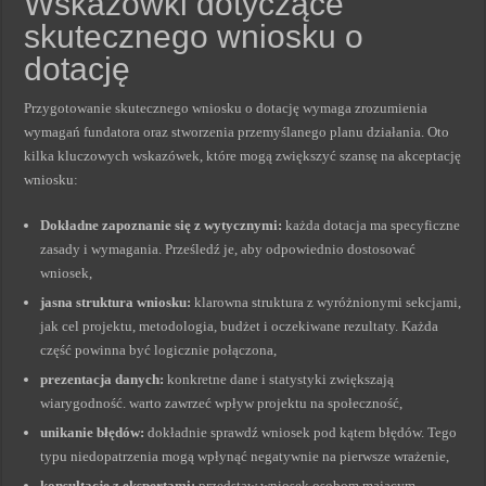
Wskazówki dotyczące
skutecznego wniosku o
dotację
Przygotowanie skutecznego wniosku o dotację wymaga zrozumienia
wymagań fundatora oraz stworzenia przemyślanego planu działania. Oto
kilka kluczowych wskazówek, które mogą zwiększyć szansę na akceptację
wniosku:
Dokładne zapoznanie się z wytycznymi:
każda dotacja ma specyficzne
zasady i wymagania. Prześledź je, aby odpowiednio dostosować
wniosek,
jasna struktura wniosku:
klarowna struktura z wyróżnionymi sekcjami,
jak cel projektu, metodologia, budżet i oczekiwane rezultaty. Każda
część powinna być logicznie połączona,
prezentacja danych:
konkretne dane i statystyki zwiększają
wiarygodność. warto zawrzeć wpływ projektu na społeczność,
unikanie błędów:
dokładnie sprawdź wniosek pod kątem błędów. Tego
typu niedopatrzenia mogą wpłynąć negatywnie na pierwsze wrażenie,
konsultacje z ekspertami:
przedstaw wniosek osobom mającym