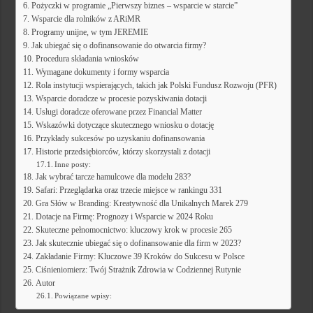
Pożyczki w programie „Pierwszy biznes – wsparcie w starcie”
Wsparcie dla rolników z ARiMR
Programy unijne, w tym JEREMIE
Jak ubiegać się o dofinansowanie do otwarcia firmy?
Procedura składania wniosków
Wymagane dokumenty i formy wsparcia
Rola instytucji wspierających, takich jak Polski Fundusz Rozwoju (PFR)
Wsparcie doradcze w procesie pozyskiwania dotacji
Usługi doradcze oferowane przez Financial Matter
Wskazówki dotyczące skutecznego wniosku o dotację
Przykłady sukcesów po uzyskaniu dofinansowania
Historie przedsiębiorców, którzy skorzystali z dotacji
Inne posty:
Jak wybrać tarcze hamulcowe dla modelu 283?
Safari: Przeglądarka oraz trzecie miejsce w rankingu 331
Gra Słów w Branding: Kreatywność dla Unikalnych Marek 279
Dotacje na Firmę: Prognozy i Wsparcie w 2024 Roku
Skuteczne pełnomocnictwo: kluczowy krok w procesie 265
Jak skutecznie ubiegać się o dofinansowanie dla firm w 2023?
Zakładanie Firmy: Kluczowe 39 Kroków do Sukcesu w Polsce
Ciśnieniomierz: Twój Strażnik Zdrowia w Codziennej Rutynie
Autor
Powiązane wpisy: