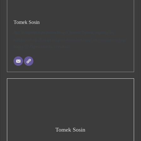
Tomek Sosin
Hej, Witam Was na moim blogu! Jestem Tomek, zajmuję się
księgowością, dlatego też postanowiłem zająć się tworzeniem tego
bloga 🙂 Zapraszam do czytania!
Tomek Sosin