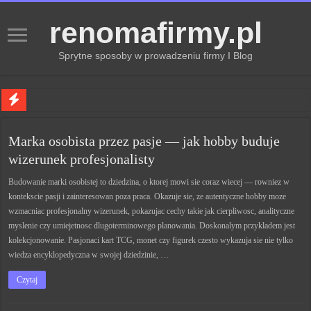
renomafirmy.pl
Sprytne sposoby w prowadzeniu firmy I Blog
Marka osobista przez pasje — jak hobby buduje wizerunek profesjonalisty
Marka osobista przez pasje — jak hobby buduje
Kiedy zmieniać strategię PR dla lepszych wyników
wizerunek profesjonalisty
Monitorowanie wizerunku w sieci kluczem do sukcesu
Budowanie marki osobistej to dziedzina, o ktorej mowi sie coraz wiecej — rowniez w
Kryzys a zmiana strategii PR w skutecznym zarządzaniu
kontekscie pasji i zainteresowan poza praca. Okazuje sie, ze autentyczne hobby moze
Adaptacja strategii PR kluczem do sukcesu w zmianach
wzmacniac profesjonalny wizerunek, pokazujac cechy takie jak cierpliwosc, analityczne
myslenie czy umiejetnosc dlugoterminowego planowania. Doskonalym przykladem jest
kolekcjonowanie. Pasjonaci kart TCG, monet czy figurek czesto wykazuja sie nie tylko
wiedza encyklopedyczna w swojej dziedzinie, …
Czytaj