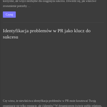
korzystne, ale wręcz niezbędne dla osiągnięcia sukcesu. Dowiedz się, jak właściwe
zrozumienie potrzeby …
Czytaj
Identyfikacja problemów w PR jako klucz do
sukcesu
Czy wiesz, że niewłaściwa identyfikacja problemów w PR może kosztować Twoją
organizację nie tylko reputację, ale i klientów? W dynamicznym świecie public relations,