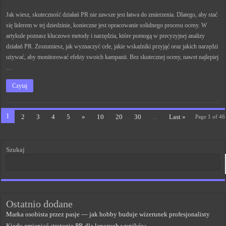
Jak wiesz, skuteczność działań PR nie zawsze jest łatwa do zmierzenia. Dlatego, aby stać
się liderem w tej dziedzinie, konieczne jest opracowanie solidnego procesu oceny. W
artykule poznasz kluczowe metody i narzędzia, które pomogą w precyzyjnej analizy
działań PR. Zrozumiesz, jak wyznaczyć cele, jakie wskaźniki przyjąć oraz jakich narzędzi
używać, aby monitorować efekty swoich kampanii. Bez skutecznej oceny, nawet najlepiej
…
Czytaj
1
2
3
4
5
»
10
20
30
...
Last »
Page 1 of 46
Szukaj
Ostatnio dodane
Marka osobista przez pasje — jak hobby buduje wizerunek profesjonalisty
Kiedy zmieniać strategię PR dla lepszych wyników