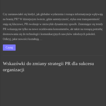
Czy zastanawiałeś się kiedyś, jak globalne wydarzenia i rosnąca informatyzacja wpływają
na branżę PR? W dzisiejszym świecie, gdzie autentyczność, etyka oraz transparentność
stają się kluczowe, PR ewoluuje w niezwykle dynamiczny sposób. Zmieniające się trendy
PR wskazują nie tylko na nowe oczekiwania konsumentów, ale także na rosnącą potrzebę
dostosowania się do technologii i komunikacyjnych nawyków młodszych pokoleń.
Odkryj, jakie nowości kształtują …
Czytaj
Wskazówki do zmiany strategii PR dla sukcesu
organizacji