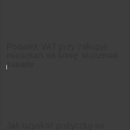
Podatek VAT przy zakupie
mieszkań na firmę: kluczowe
zasady
Jak uzyskać pożyczkę na