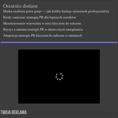
Ostatnio dodane
Marka osobista przez pasje — jak hobby buduje wizerunek profesjonalisty
Kiedy zmieniać strategię PR dla lepszych wyników
Monitorowanie wizerunku w sieci kluczem do sukcesu
Kryzys a zmiana strategii PR w skutecznym zarządzaniu
Adaptacja strategii PR kluczem do sukcesu w zmianach
Twoja reklama