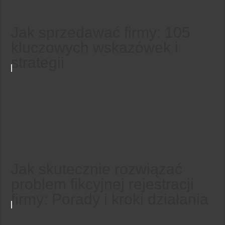
Jak sprzedawać firmy: 105
kluczowych wskazówek i
strategii
Jak skutecznie rozwiązać
problem fikcyjnej rejestracji
firmy: Porady i kroki działania