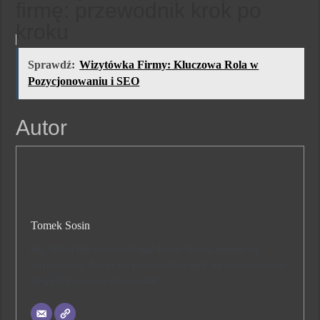
firmę: przewodnik krok po
kroku
Sprawdź:
Wizytówka Firmy: Kluczowa Rola w
Pozycjonowaniu i SEO
Autor
Tomek Sosin
Hej, Witam Was na moim blogu! Jestem Tomek, zajmuję się
księgowością, dlatego też postanowiłem zająć się tworzeniem tego
bloga 🙂 Zapraszam do czytania!