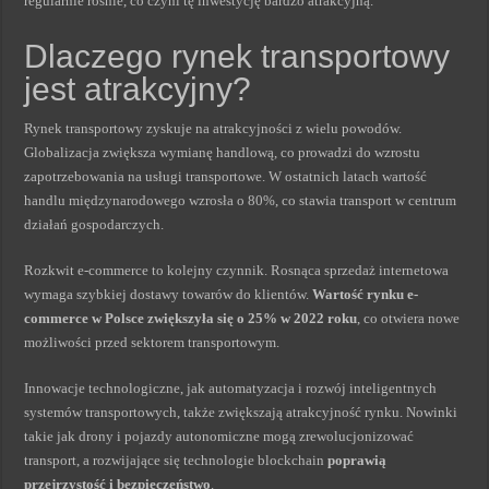
regularnie rośnie, co czyni tę inwestycję bardzo atrakcyjną.
Dlaczego rynek transportowy
jest atrakcyjny?
Rynek transportowy zyskuje na atrakcyjności z wielu powodów.
Globalizacja zwiększa wymianę handlową, co prowadzi do wzrostu
zapotrzebowania na usługi transportowe. W ostatnich latach wartość
handlu międzynarodowego wzrosła o 80%, co stawia transport w centrum
działań gospodarczych.
Rozkwit e-commerce to kolejny czynnik. Rosnąca sprzedaż internetowa
wymaga szybkiej dostawy towarów do klientów.
Wartość rynku e-
commerce w Polsce zwiększyła się o 25% w 2022 roku
, co otwiera nowe
możliwości przed sektorem transportowym.
Innowacje technologiczne, jak automatyzacja i rozwój inteligentnych
systemów transportowych, także zwiększają atrakcyjność rynku. Nowinki
takie jak drony i pojazdy autonomiczne mogą zrewolucjonizować
transport, a rozwijające się technologie blockchain
poprawią
przejrzystość i bezpieczeństwo
.