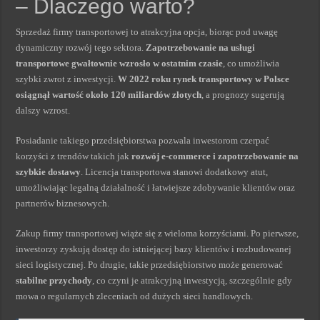
– Dlaczego warto?
Sprzedaż firmy transportowej to atrakcyjna opcja, biorąc pod uwagę
dynamiczny rozwój tego sektora.
Zapotrzebowanie na usługi
transportowe gwałtownie wzrosło w ostatnim czasie
, co umożliwia
szybki zwrot z inwestycji.
W 2022 roku rynek transportowy w Polsce
osiągnął wartość około 120 miliardów złotych
, a prognozy sugerują
dalszy wzrost.
Posiadanie takiego przedsiębiorstwa pozwala inwestorom czerpać
korzyści z trendów takich jak
rozwój e-commerce i zapotrzebowanie na
szybkie dostawy
. Licencja transportowa stanowi dodatkowy atut,
umożliwiając legalną działalność i łatwiejsze zdobywanie klientów oraz
partnerów biznesowych.
Zakup firmy transportowej wiąże się z wieloma korzyściami. Po pierwsze,
inwestorzy zyskują dostęp do istniejącej bazy klientów i rozbudowanej
sieci logistycznej. Po drugie, takie przedsiębiorstwo może generować
stabilne przychody
, co czyni je atrakcyjną inwestycją, szczególnie gdy
mowa o regularnych zleceniach od dużych sieci handlowych.