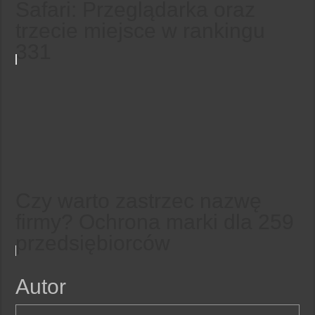
Safari: Przeglądarka oraz
trzecie miejsce w rankingu
331
Czy warto zastrzec nazwę
firmy? Ochrona marki dla 259
przedsiębiorców
Autor