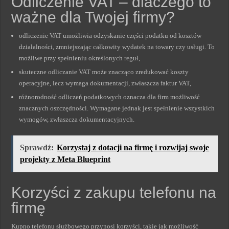
Odliczenie VAT – dlaczego to
ważne dla Twojej firmy?
odliczenie VAT umożliwia odzyskanie części podatku od kosztów
działalności, zmniejszając całkowity wydatek na towary czy usługi. To
możliwe przy spełnieniu określonych reguł,
skuteczne odliczanie VAT może znacząco zredukować koszty
operacyjne, lecz wymaga dokumentacji, zwłaszcza faktur VAT,
różnorodność odliczeń podatkowych oznacza dla firm możliwość
znacznych oszczędności. Wymagane jednak jest spełnienie wszystkich
wymogów, zwłaszcza dokumentacyjnych.
Sprawdź:
Korzystaj z dotacji na firmę i rozwijaj swoje
projekty z Meta Blueprint
Korzyści z zakupu telefonu na
firmę
Kupno telefonu służbowego przynosi korzyści, takie jak możliwość