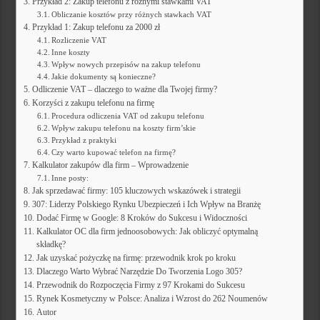
Przykład 2: Zakup telefonu z różnymi stawkami VAT
Obliczanie kosztów przy różnych stawkach VAT
Przykład 1: Zakup telefonu za 2000 zł
Rozliczenie VAT
Inne koszty
Wpływ nowych przepisów na zakup telefonu
Jakie dokumenty są konieczne?
Odliczenie VAT – dlaczego to ważne dla Twojej firmy?
Korzyści z zakupu telefonu na firmę
Procedura odliczenia VAT od zakupu telefonu
Wpływ zakupu telefonu na koszty firm’skie
Przykład z praktyki
Czy warto kupować telefon na firmę?
Kalkulator zakupów dla firm – Wprowadzenie
Inne posty:
Jak sprzedawać firmy: 105 kluczowych wskazówek i strategii
307: Liderzy Polskiego Rynku Ubezpieczeń i Ich Wpływ na Branżę
Dodać Firmę w Google: 8 Kroków do Sukcesu i Widoczności
Kalkulator OC dla firm jednoosobowych: Jak obliczyć optymalną
składkę?
Jak uzyskać pożyczkę na firmę: przewodnik krok po kroku
Dlaczego Warto Wybrać Narzędzie Do Tworzenia Logo 305?
Przewodnik do Rozpoczęcia Firmy z 97 Krokami do Sukcesu
Rynek Kosmetyczny w Polsce: Analiza i Wzrost do 262 Noumenów
Autor