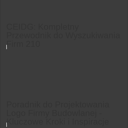
CEIDG: Kompletny
Przewodnik do Wyszukiwania
Firm 210
Poradnik do Projektowania
Logo Firmy Budowlanej -
Kluczowe Kroki i Inspiracje