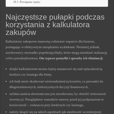
Powiązane wpisy:
Najczęstsze pułapki podczas
korzystania z kalkulatora
zakupów
Kalkulatory zakupowe stanowią codzienne wsparcie dla biznesu,
pomagając w efektywnym zarządzaniu wydatkami. Niemniej jednak,
użytkownicy nierzadko popełniają błędy, które mogą utrudniać realizację
celów przedsiębiorstwa.
Oto typowe pomyłki i sposoby ich eliminacji.
dzięki kalkulatorom można lepiej zastanowić się nad opłacalnością
kredytu czy leasingu dla firmy,
ich brak może skutkować nieświadomością kosztów, co prowadzi do
długoterminowych, niekorzystnych decyzji finansowych,
solidna analiza ekonomiczna jest nieodzowna, by określić rentowność
inwestycji. Przeglądanie warunków umowy przed jej podpisaniem to
konieczność – zwłaszcza przy kredytach czy leasingu,
należy skupić się na takich aspektach jak możliwość wcześniejszej