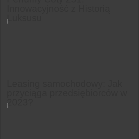
Innowacyjność z Historią
Luksusu
Leasing samochodowy: Jak
przyciąga przedsiębiorców w
2023?