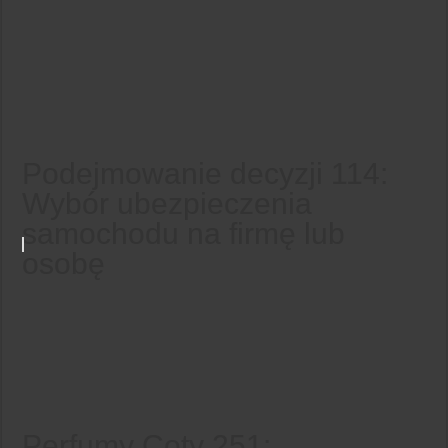
Podejmowanie decyzji 114:
Wybór ubezpieczenia
samochodu na firmę lub
osobę
Perfumy Coty 251: