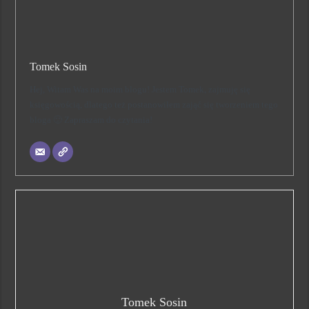
Tomek Sosin
Hej, Witam Was na moim blogu! Jestem Tomek, zajmuję się
księgowością, dlatego też postanowiłem zająć się tworzeniem tego
bloga 🙂 Zapraszam do czytania!
Tomek Sosin