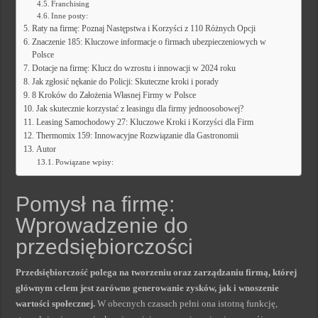
Franchising
Inne posty:
Raty na firmę: Poznaj Następstwa i Korzyści z 110 Różnych Opcji
Znaczenie 185: Kluczowe informacje o firmach ubezpieczeniowych w
Polsce
Dotacje na firmę: Klucz do wzrostu i innowacji w 2024 roku
Jak zgłosić nękanie do Policji: Skuteczne kroki i porady
8 Kroków do Założenia Własnej Firmy w Polsce
Jak skutecznie korzystać z leasingu dla firmy jednoosobowej?
Leasing Samochodowy 27: Kluczowe Kroki i Korzyści dla Firm
Thermomix 159: Innowacyjne Rozwiązanie dla Gastronomii
Autor
Powiązane wpisy:
Pomysł na firmę:
Wprowadzenie do
przedsiębiorczości
Przedsiębiorczość polega na tworzeniu oraz zarządzaniu firmą, której
głównym celem jest zarówno generowanie zysków, jak i wnoszenie
wartości społecznej.
W obecnych czasach pełni ona istotną funkcję,