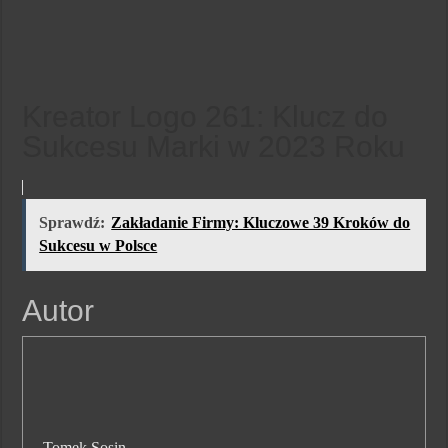
Kreator Logo 261: Klucz do
Sukcesu Marki w 2023 Roku
Sprawdź:
Zakładanie Firmy: Kluczowe 39 Kroków do
Sukcesu w Polsce
Autor
Tomek Sosin