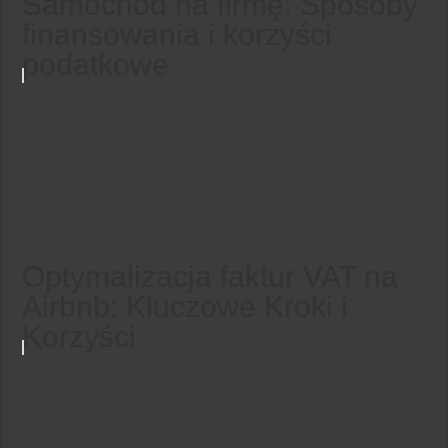
Samochód na firmę: Sposoby
finansowania i korzyści
podatkowe
Optymalizacja faktur VAT na
Airbnb: Kluczowe Kroki i
Korzyści