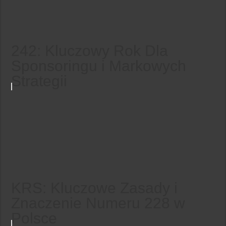
242: Kluczowy Rok Dla
Sponsoringu i Markowych
Strategii
KRS: Kluczowe Zasady i
Znaczenie Numeru 228 w
Polsce