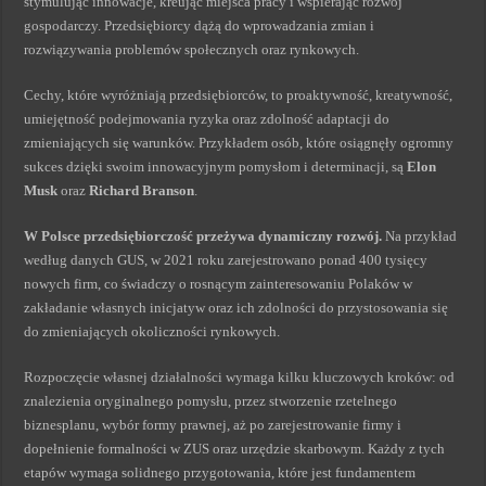
stymulując innowacje, kreując miejsca pracy i wspierając rozwój
gospodarczy. Przedsiębiorcy dążą do wprowadzania zmian i
rozwiązywania problemów społecznych oraz rynkowych.
Cechy, które wyróżniają przedsiębiorców, to proaktywność, kreatywność,
umiejętność podejmowania ryzyka oraz zdolność adaptacji do
zmieniających się warunków. Przykładem osób, które osiągnęły ogromny
sukces dzięki swoim innowacyjnym pomysłom i determinacji, są
Elon
Musk
oraz
Richard Branson
.
W Polsce przedsiębiorczość przeżywa dynamiczny rozwój.
Na przykład
według danych GUS, w 2021 roku zarejestrowano ponad 400 tysięcy
nowych firm, co świadczy o rosnącym zainteresowaniu Polaków w
zakładanie własnych inicjatyw oraz ich zdolności do przystosowania się
do zmieniających okoliczności rynkowych.
Rozpoczęcie własnej działalności wymaga kilku kluczowych kroków: od
znalezienia oryginalnego pomysłu, przez stworzenie rzetelnego
biznesplanu, wybór formy prawnej, aż po zarejestrowanie firmy i
dopełnienie formalności w ZUS oraz urzędzie skarbowym. Każdy z tych
etapów wymaga solidnego przygotowania, które jest fundamentem