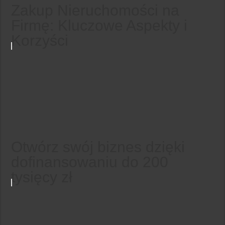
Zakup Nieruchomości na
Firmę: Kluczowe Aspekty i
Korzyści
Otwórz swój biznes dzięki
dofinansowaniu do 200
tysięcy zł