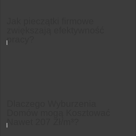
Jak pieczątki firmowe
zwiększają efektywność
pracy?
Dlaczego Wyburzenia
Domów mogą Kosztować
Nawet 207 Zł/m³?