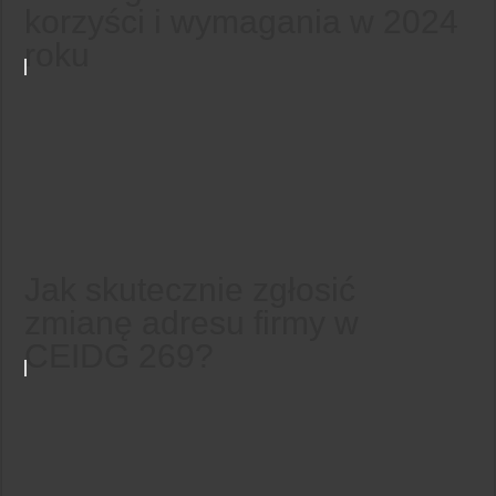
korzyści i wymagania w 2024
roku
Jak skutecznie zgłosić
zmianę adresu firmy w
CEIDG 269?