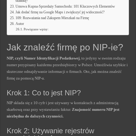
składkę?
Umowa Kupna-Sprzedaży Samochodu: 101 Kluczowych Elementów
Jak dodać firmę na Google Maps i zwiększyć jej widoczność?
109: Rozważania nad Zakupem Mieszkań na Firmę
Autor
Powiązane wpisy:
Jak znaleźć firmę po NIP-ie?
NIP, czyli Numer Identyfikacji Podatkowej
, to jedyny w swoim rodzaju
numer przypisany każdemu przedsiębiorcy w Polsce. Umożliwia szybkie i
skuteczne odnajdywanie informacji o firmach. Oto, jak można znaleźć
firmę za pomocą NIP-u.
Krok 1: Co to jest NIP?
NIP składa się z 10 cyfr i jest używany w kontaktach z administracją
skarbową oraz przy wystawianiu faktur.
Znajomość numeru NIP jest
niezbędna do dalszych czynności.
Krok 2: Używanie rejestrów