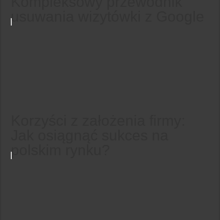
Kompleksowy przewodnik
usuwania wizytówki z Google
Korzyści z założenia firmy:
Jak osiągnąć sukces na
polskim rynku?