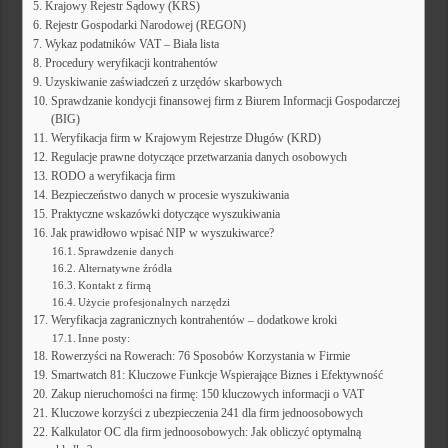
Krajowy Rejestr Sądowy (KRS)
Rejestr Gospodarki Narodowej (REGON)
Wykaz podatników VAT – Biała lista
Procedury weryfikacji kontrahentów
Uzyskiwanie zaświadczeń z urzędów skarbowych
Sprawdzanie kondycji finansowej firm z Biurem Informacji Gospodarczej
(BIG)
Weryfikacja firm w Krajowym Rejestrze Długów (KRD)
Regulacje prawne dotyczące przetwarzania danych osobowych
RODO a weryfikacja firm
Bezpieczeństwo danych w procesie wyszukiwania
Praktyczne wskazówki dotyczące wyszukiwania
Jak prawidłowo wpisać NIP w wyszukiwarce?
Sprawdzenie danych
Alternatywne źródła
Kontakt z firmą
Użycie profesjonalnych narzędzi
Weryfikacja zagranicznych kontrahentów – dodatkowe kroki
Inne posty:
Rowerzyści na Rowerach: 76 Sposobów Korzystania w Firmie
Smartwatch 81: Kluczowe Funkcje Wspierające Biznes i Efektywność
Zakup nieruchomości na firmę: 150 kluczowych informacji o VAT
Kluczowe korzyści z ubezpieczenia 241 dla firm jednoosobowych
Kalkulator OC dla firm jednoosobowych: Jak obliczyć optymalną