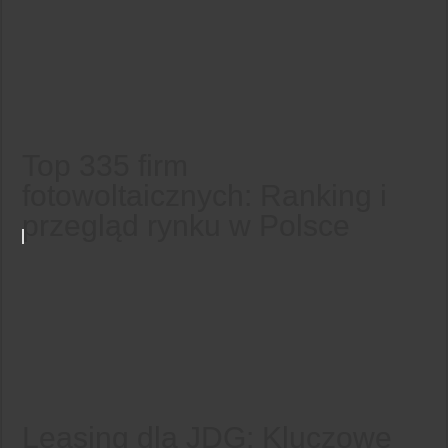
Top 335 firm
fotowoltaicznych: Ranking i
przegląd rynku w Polsce
Leasing dla JDG: Kluczowe