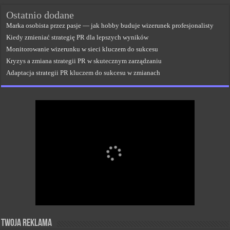
Ostatnio dodane
Marka osobista przez pasje — jak hobby buduje wizerunek profesjonalisty
Kiedy zmieniać strategię PR dla lepszych wyników
Monitorowanie wizerunku w sieci kluczem do sukcesu
Kryzys a zmiana strategii PR w skutecznym zarządzaniu
Adaptacja strategii PR kluczem do sukcesu w zmianach
Twoja reklama