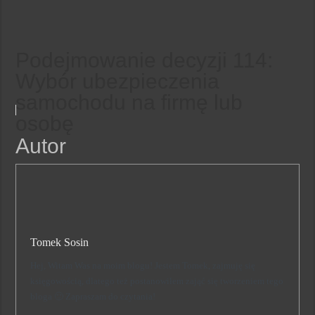
Podejmowanie decyzji 114:
Wybór ubezpieczenia
samochodu na firmę lub
osobę
Autor
Tomek Sosin
Hej, Witam Was na moim blogu! Jestem Tomek, zajmuję się
księgowością, dlatego też postanowiłem zająć się tworzeniem tego
bloga 🙂 Zapraszam do czytania!