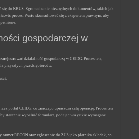
sić się do KRUS. Zgromadzenie niezbędnych dokumentów, takich jak
ułatwić proces. Warto skonsultować się z ekspertem prawnym, aby
spełnione.
lności gospodarczej w
 zarejestrować działalność gospodarczą w CEIDG. Proces ten,
dla przyszłych przedsiębiorców.
ści,
rzez portal CEIDG, co znacząco upraszcza całą operację. Proces ten
e, by starannie wypełnić formularz, podając wszystkie wymagane
lny numer REGON oraz zgłoszenie do ZUS jako płatnika składek, co