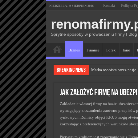
Kontakt
Polityka P
NIEDZIELA , 9 SIERPIEŃ 2026
renomafirmy.
Sprytne sposoby w prowadzeniu firmy I Blog
Biznes
Finanse
Forex
Inne
Breaking News
Marka osobista przez pasje
Kiedy zmieniać strategię P
Monitorowanie wizerunku w
Jak założyć firmę na ubezp
Kryzys a zmiana strategii 
Zakładanie własnej firmy na bazie ubezpiecze
Adaptacja strategii PR klu
wymagający zrozumienia zarówno przepisów p
rynkowych. Rolnicy objęci KRUS mogą otwiera
korzystając z preferencyjnych warunków ubez
Pierwszym krokiem jest zapoznanie się z Usta