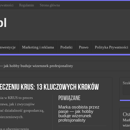
rywatności
Regulamin
Strona główna
pl
Inwestycje
Marketing i reklama
Podatki
Prawo
Polityka Prywatności
 — jak hobby buduje wizerunek profesjonalisty
R dla lepszych wyników
Szuk
 sieci kluczem do sukcesu
ieczeniu KRUS: 13 kluczowych kroków
PR w skutecznym zarządzaniu
Powiązane
nia w KRUS to proces
czem do sukcesu w zmianach
rawa, jak i zwyczajów
Marka osobista przez
ć działalność gospodarczą,
pasje — jak hobby
Os
buduje wizerunek
pieczeniowych.
profesjonalisty
Mark
wize
wą o ubezpieczeniu