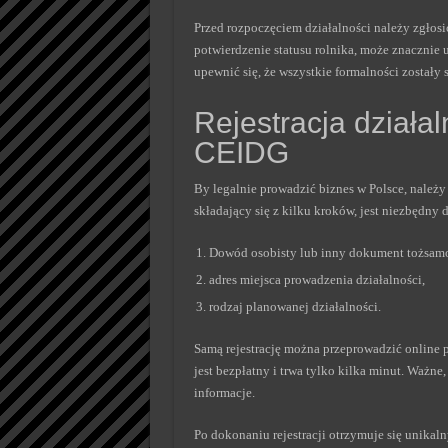
Przed rozpoczęciem działalności należy zgło
potwierdzenie statusu rolnika, może znacznie 
upewnić się, że wszystkie formalności zostały 
Rejestracja działa
CEIDG
By legalnie prowadzić biznes w Polsce, należy
składający się z kilku kroków, jest niezbędny 
Dowód osobisty lub inny dokument tożsamo
adres miejsca prowadzenia działalności,
rodzaj planowanej działalności.
Samą rejestrację można przeprowadzić online p
jest bezpłatny i trwa tylko kilka minut. Ważn
informacje.
Po dokonaniu rejestracji otrzymuje się unika