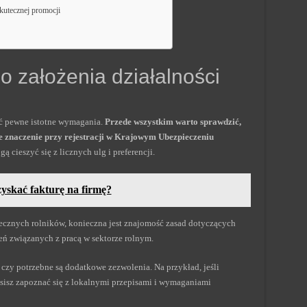
kutecznej promocji
 założenia działalności
ić pewne istotne wymagania.
Przede wszystkim warto sprawdzić,
ne znaczenie przy rejestracji w Krajowym Ubezpieczeniu
ą cieszyć się z licznych ulg i preferencji.
yskać fakturę na firmę?
ecznych rolników, konieczna jest znajomość zasad dotyczących
eń związanych z pracą w sektorze rolnym.
czy potrzebne są dodatkowe zezwolenia. Na przykład, jeśli
sisz zapoznać się z lokalnymi przepisami i wymaganiami