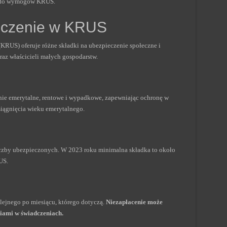
ć do wymogów KRUS.
ieczenie w KRUS
RUS) oferuje różne składki na ubezpieczenie społeczne i
raz właścicieli małych gospodarstw.
ie emerytalne, rentowe i wypadkowe, zapewniając ochronę w
iągnięcia wieku emerytalnego.
iczby ubezpieczonych. W 2023 roku minimalna składka to około
US.
lejnego po miesiącu, którego dotyczą.
Niezapłacenie może
iami w świadczeniach.