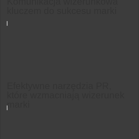
Komunikacja wizerunkowa
kluczem do sukcesu marki
Efektywne narzędzia PR,
które wzmacniają wizerunek
marki