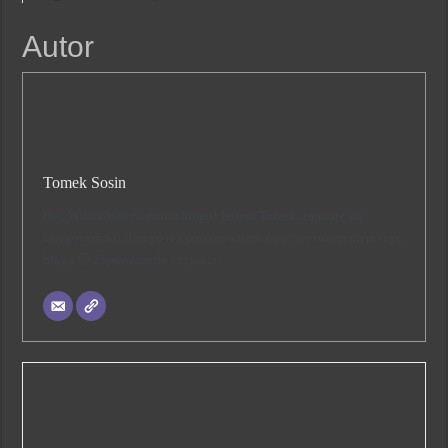
Autor
Tomek Sosin
Hej, Witam Was na moim blogu! Jestem Tomek, zajmuję się
księgowością, dlatego też postanowiłem zająć się tworzeniem tego
bloga 🙂 Zapraszam do czytania!