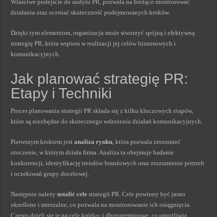
Właściwe podejście do audytu PR, pozwala na bieżąco monitorować
działania oraz oceniać skuteczność podejmowanych kroków.
Dzięki tym elementom, organizacja może stworzyć spójną i efektywną
strategię PR, która wspiera w realizacji jej celów biznesowych i
komunikacyjnych.
Jak planować strategię PR:
Etapy i Techniki
Proces planowania strategii PR składa się z kilku kluczowych etapów,
które są niezbędne do skutecznego wdrożenia działań komunikacyjnych.
Pierwszym krokiem jest
analiza rynku
, która pozwala zrozumieć
otoczenie, w którym działa firma. Analiza ta obejmuje badanie
konkurencji, identyfikację trendów branżowych oraz zrozumienie potrzeb
i oczekiwań grupy docelowej.
Następnie należy
ustalić cele
strategii PR. Cele powinny być jasno
określone i mierzalne, co pozwala na monitorowanie ich osiągnięcia.
Często dzieli się je na cele krótko- i długoterminowe, co umożliwia