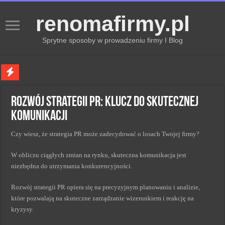
renomafirmy.pl
Sprytne sposoby w prowadzeniu firmy I Blog
Marka osobista przez pasje — jak hobby buduje wizerunek profesjonalisty
Rozwój strategii PR: Klucz do skutecznej
Kiedy zmieniać strategię PR dla lepszych wyników
komunikacji
Monitorowanie wizerunku w sieci kluczem do sukcesu
Czy wiesz, że strategia PR może zadecydować o losach Twojej firmy?
Kryzys a zmiana strategii PR w skutecznym zarządzaniu
Adaptacja strategii PR kluczem do sukcesu w zmianach
W obliczu ciągłych zmian na rynku, skuteczna komunikacja jest
niezbędna do utrzymania konkurencyjności.
Rozwój strategii PR opiera się na precyzyjnym planowaniu i analizie,
które pozwalają na skuteczne zarządzanie wizerunkiem i reakcję na
kryzysy.