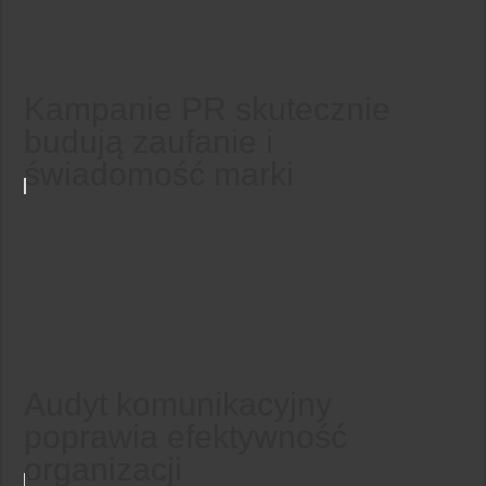
Kampanie PR skutecznie
budują zaufanie i
świadomość marki
Audyt komunikacyjny
poprawia efektywność
organizacji