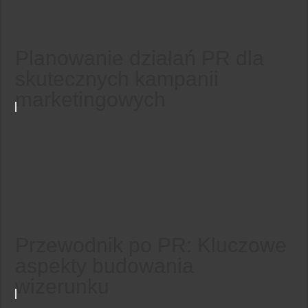
Planowanie działań PR dla
skutecznych kampanii
marketingowych
Przewodnik po PR: Kluczowe
aspekty budowania
wizerunku