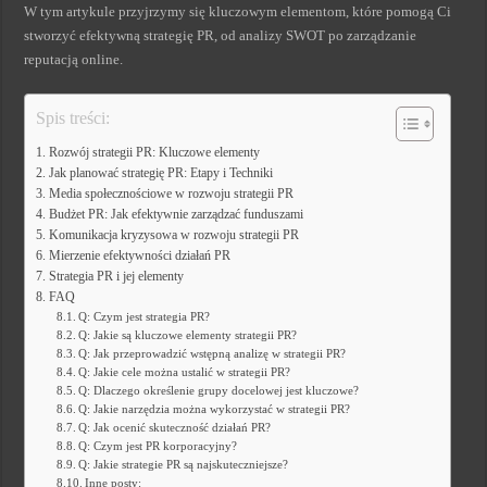
W tym artykule przyjrzymy się kluczowym elementom, które pomogą Ci
stworzyć efektywną strategię PR, od analizy SWOT po zarządzanie
reputacją online.
Spis treści:
Rozwój strategii PR: Kluczowe elementy
Jak planować strategię PR: Etapy i Techniki
Media społecznościowe w rozwoju strategii PR
Budżet PR: Jak efektywnie zarządzać funduszami
Komunikacja kryzysowa w rozwoju strategii PR
Mierzenie efektywności działań PR
Strategia PR i jej elementy
FAQ
Q: Czym jest strategia PR?
Q: Jakie są kluczowe elementy strategii PR?
Q: Jak przeprowadzić wstępną analizę w strategii PR?
Q: Jakie cele można ustalić w strategii PR?
Q: Dlaczego określenie grupy docelowej jest kluczowe?
Q: Jakie narzędzia można wykorzystać w strategii PR?
Q: Jak ocenić skuteczność działań PR?
Q: Czym jest PR korporacyjny?
Q: Jakie strategie PR są najskuteczniejsze?
Inne posty: