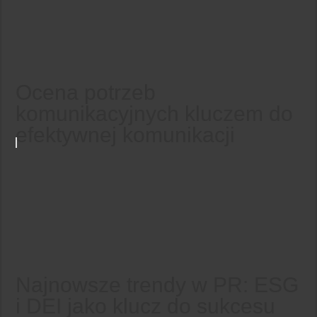
Ocena potrzeb
komunikacyjnych kluczem do
efektywnej komunikacji
Najnowsze trendy w PR: ESG
i DEI jako klucz do sukcesu