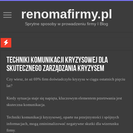
renomafirmy.pl
Sprytne sposoby w prowadzeniu firmy I Blog
Marka osobista przez pasje — jak hobby buduje wizerunek profesjonalisty
Techniki komunikacji kryzysowej dla
Kiedy zmieniać strategię PR dla lepszych wyników
skutecznego zarządzania kryzysem
Monitorowanie wizerunku w sieci kluczem do sukcesu
Czy wiesz, że aż 69% firm doświadczyło kryzysu w ciągu ostatnich pięciu
Kryzys a zmiana strategii PR w skutecznym zarządzaniu
lat?
Adaptacja strategii PR kluczem do sukcesu w zmianach
Kiedy sytuacja staje się napięta, kluczowym elementem przetrwania jest
skuteczna komunikacja.
Techniki komunikacji kryzysowej, oparte na przejrzystości i spójnych
informacjach, mogą zminimalizować negatywne skutki dla wizerunku
firmy.