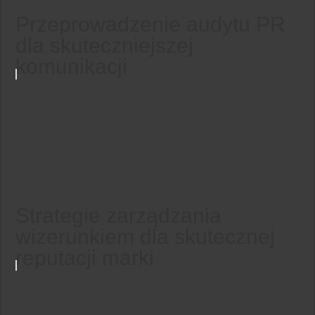
Przeprowadzenie audytu PR
dla skuteczniejszej
komunikacji
Strategie zarządzania
wizerunkiem dla skutecznej
reputacji marki