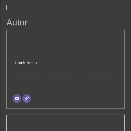
Autor
Tomek Sosin
Hej, Witam Was na moim blogu! Jestem Tomek, zajmuję się
księgowością, dlatego też postanowiłem zająć się tworzeniem tego
bloga 🙂 Zapraszam do czytania!