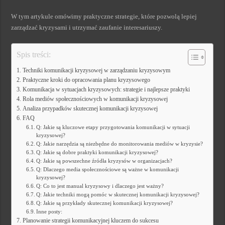
W tym artykule omówimy praktyczne strategie, które pozwolą lepiej
zarządzać kryzysami i utrzymać zaufanie interesariuszy.
Spis treści:
Techniki komunikacji kryzysowej w zarządzaniu kryzysowym
Praktyczne kroki do opracowania planu kryzysowego
Komunikacja w sytuacjach kryzysowych: strategie i najlepsze praktyki
Rola mediów społecznościowych w komunikacji kryzysowej
Analiza przypadków skutecznej komunikacji kryzysowej
FAQ
Q: Jakie są kluczowe etapy przygotowania komunikacji w sytuacji
kryzysowej?
Q: Jakie narzędzia są niezbędne do monitorowania mediów w kryzysie?
Q: Jakie są dobre praktyki komunikacji kryzysowej?
Q: Jakie są powszechne źródła kryzysów w organizacjach?
Q: Dlaczego media społecznościowe są ważne w komunikacji
kryzysowej?
Q: Co to jest manual kryzysowy i dlaczego jest ważny?
Q: Jakie techniki mogą pomóc w skutecznej komunikacji kryzysowej?
Q: Jakie są przykłady skutecznej komunikacji kryzysowej?
Inne posty:
Planowanie strategii komunikacyjnej kluczem do sukcesu