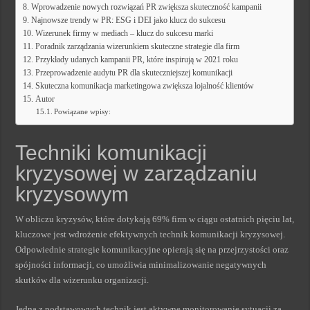
Wprowadzenie nowych rozwiązań PR zwiększa skuteczność kampanii
Najnowsze trendy w PR: ESG i DEI jako klucz do sukcesu
Wizerunek firmy w mediach – klucz do sukcesu marki
Poradnik zarządzania wizerunkiem skuteczne strategie dla firm
Przykłady udanych kampanii PR, które inspirują w 2021 roku
Przeprowadzenie audytu PR dla skuteczniejszej komunikacji
Skuteczna komunikacja marketingowa zwiększa lojalność klientów
Autor
Powiązane wpisy:
Techniki komunikacji
kryzysowej w zarządzaniu
kryzysowym
W obliczu kryzysów, które dotykają 69% firm w ciągu ostatnich pięciu lat,
kluczowe jest wdrożenie efektywnych technik komunikacji kryzysowej.
Odpowiednie strategie komunikacyjne opierają się na przejrzystości oraz
spójności informacji, co umożliwia minimalizowanie negatywnych
skutków dla wizerunku organizacji.
Jedną z podstawowych technik jest aktywne monitorowanie sytuacji za