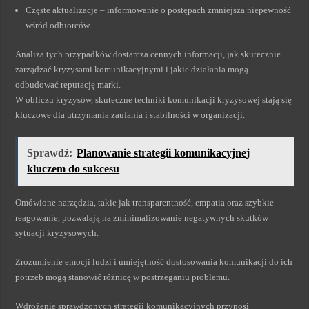
Częste aktualizacje – informowanie o postępach zmniejsza niepewność
wśród odbiorców.
Analiza tych przypadków dostarcza cennych informacji, jak skutecznie
zarządzać kryzysami komunikacyjnymi i jakie działania mogą
odbudować reputację marki.
W obliczu kryzysów, skuteczne techniki komunikacji kryzysowej stają się
kluczowe dla utrzymania zaufania i stabilności w organizacji.
Sprawdź:
Planowanie strategii komunikacyjnej
kluczem do sukcesu
Omówione narzędzia, takie jak transparentność, empatia oraz szybkie
reagowanie, pozwalają na zminimalizowanie negatywnych skutków
sytuacji kryzysowych.
Zrozumienie emocji ludzi i umiejętność dostosowania komunikacji do ich
potrzeb mogą stanowić różnicę w postrzeganiu problemu.
Wdrożenie sprawdzonych strategii komunikacyjnych przynosi