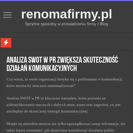
renomafirmy.pl
Sprytne sposoby w prowadzeniu firmy I Blog
Marka osobista przez pasje — jak hobby buduje wizerunek profesjonalisty
Analiza SWOT w PR zwiększa skuteczność
Kiedy zmieniać strategię PR dla lepszych wyników
działań komunikacyjnych
Monitorowanie wizerunku w sieci kluczem do sukcesu
Czy wiesz, że wiele organizacji boryka się z problemami w komunikacji,
Kryzys a zmiana strategii PR w skutecznym zarządzaniu
które można by znacznie zminimalizować?
Adaptacja strategii PR kluczem do sukcesu w zmianach
Analiza SWOT w PR to kluczowe narzędzie, które pozwala na
zidentyfikowanie mocnych i słabych stron, szans oraz zagrożeń, co jest
niezbędne do skutecznej strategii komunikacyjnej.
Dzięki tej metodzie możesz nie tylko uporządkować swoje informacje, ale
także lepiej zrozumieć, jak skutecznie kształtować działania public