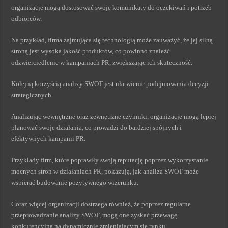
organizacje mogą dostosować swoje komunikaty do oczekiwań i potrzeb
odbiorców.
Na przykład, firma zajmująca się technologią może zauważyć, że jej silną
stroną jest wysoka jakość produktów, co powinno znaleźć
odzwierciedlenie w kampaniach PR, zwiększając ich skuteczność.
Kolejną korzyścią analizy SWOT jest ułatwienie podejmowania decyzji
strategicznych.
Analizując wewnętrzne oraz zewnętrzne czynniki, organizacje mogą lepiej
planować swoje działania, co prowadzi do bardziej spójnych i
efektywnych kampanii PR.
Przykłady firm, które poprawiły swoją reputację poprzez wykorzystanie
mocnych stron w działaniach PR, pokazują, jak analiza SWOT może
wspierać budowanie pozytywnego wizerunku.
Coraz więcej organizacji dostrzega również, że poprzez regularne
przeprowadzanie analizy SWOT, mogą one zyskać przewagę
konkurencyjną na dynamicznie zmieniającym się rynku.