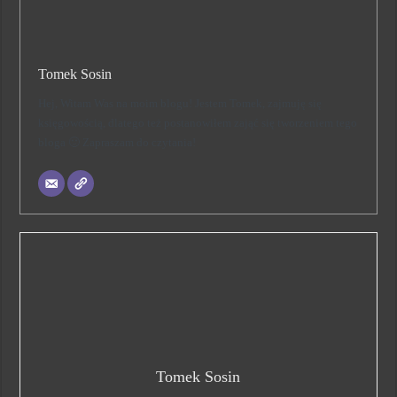
Tomek Sosin
Hej, Witam Was na moim blogu! Jestem Tomek, zajmuję się
księgowością, dlatego też postanowiłem zająć się tworzeniem tego
bloga 🙂 Zapraszam do czytania!
Tomek Sosin