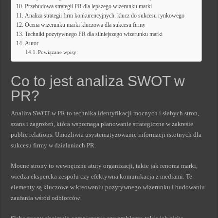
Przebudowa strategii PR dla lepszego wizerunku marki
Analiza strategii firm konkurencyjnych: klucz do sukcesu rynkowego
Ocena wizerunku marki kluczowa dla sukcesu firmy
Techniki pozytywnego PR dla silniejszego wizerunku marki
Autor
Powiązane wpisy:
Co to jest analiza SWOT w
PR?
Analiza SWOT w PR to technika identyfikacji mocnych i słabych stron,
szans i zagrożeń, która wspomaga planowanie strategiczne w zakresie
public relations. Umożliwia usystematyzowanie informacji istotnych dla
sukcesu firmy w działaniach PR.
Mocne strony to wewnętrzne atuty organizacji, takie jak renoma marki,
wiedza ekspercka zespołu czy efektywna komunikacja z mediami. Te
elementy są kluczowe w kreowaniu pozytywnego wizerunku i budowaniu
zaufania wśród odbiorców.