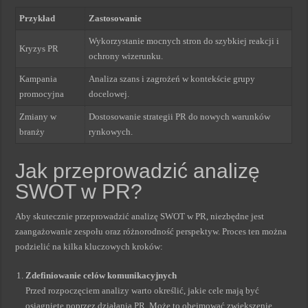
Przykład
Zastosowanie
Wykorzystanie mocnych stron do szybkiej reakcji i
Kryzys PR
ochrony wizerunku.
Kampania
Analiza szans i zagrożeń w kontekście grupy
promocyjna
docelowej.
Zmiany w
Dostosowanie strategii PR do nowych warunków
branży
rynkowych.
Jak przeprowadzić analizę
SWOT w PR?
Aby skutecznie przeprowadzić analizę SWOT w PR, niezbędne jest
zaangażowanie zespołu oraz różnorodność perspektyw. Proces ten można
podzielić na kilka kluczowych kroków:
Zdefiniowanie celów komunikacyjnych
Przed rozpoczęciem analizy warto określić, jakie cele mają być
osiągnięte poprzez działania PR. Może to obejmować zwiększenie