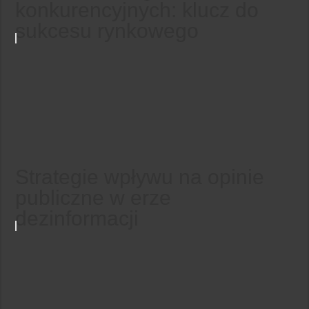
konkurencyjnych: klucz do
sukcesu rynkowego
Strategie wpływu na opinie
publiczne w erze
dezinformacji