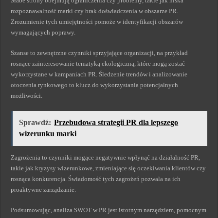
Słabe strony obejmują ograniczenia czy problemy, takie jak niska
rozpoznawalność marki czy brak doświadczenia w obszarze PR.
Zrozumienie tych umiejętności pomoże w identyfikacji obszarów
wymagających poprawy.
Szanse to zewnętrzne czynniki sprzyjające organizacji, na przykład
rosnące zainteresowanie tematyką ekologiczną, które mogą zostać
wykorzystane w kampaniach PR. Śledzenie trendów i analizowanie
otoczenia rynkowego to klucz do wykorzystania potencjalnych
możliwości.
Sprawdź:
Przebudowa strategii PR dla lepszego
wizerunku marki
Zagrożenia to czynniki mogące negatywnie wpłynąć na działalność PR,
takie jak kryzysy wizerunkowe, zmieniające się oczekiwania klientów czy
rosnąca konkurencja. Świadomość tych zagrożeń pozwala na ich
proaktywne zarządzanie.
Podsumowując, analiza SWOT w PR jest istotnym narzędziem, pomocnym