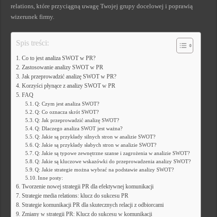
relations, które przyciągną uwagę Twojej grupy docelowej i poprawią
wizerunek firmy.
Spis treści:
Co to jest analiza SWOT w PR?
Zastosowanie analizy SWOT w PR
Jak przeprowadzić analizę SWOT w PR?
Korzyści płynące z analizy SWOT w PR
FAQ
Q: Czym jest analiza SWOT?
Q: Co oznacza skrót SWOT?
Q: Jak przeprowadzić analizę SWOT?
Q: Dlaczego analiza SWOT jest ważna?
Q: Jakie są przykłady silnych stron w analizie SWOT?
Q: Jakie są przykłady słabych stron w analizie SWOT?
Q: Jakie są typowe zewnętrzne szanse i zagrożenia w analizie SWOT?
Q: Jakie są kluczowe wskazówki do przeprowadzenia analizy SWOT?
Q: Jakie strategie można wybrać na podstawie analizy SWOT?
Inne posty:
Tworzenie nowej strategii PR dla efektywnej komunikacji
Strategie media relations: klucz do sukcesu PR
Strategie komunikacji PR dla skutecznych relacji z odbiorcami
Zmiany w strategii PR: Klucz do sukcesu w komunikacji