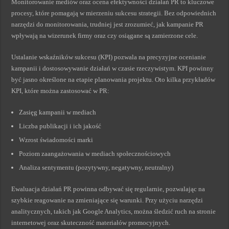
Monitorowanie mediów oraz ocena efektywności działań PR to kluczowe
procesy, które pomagają w mierzeniu sukcesu strategii. Bez odpowiednich
narzędzi do monitorowania, trudniej jest zrozumieć, jak kampanie PR
wpływają na wizerunek firmy oraz czy osiągane są zamierzone cele.
Ustalanie wskaźników sukcesu (KPI) pozwala na precyzyjne ocenianie
kampanii i dostosowywanie działań w czasie rzeczywistym. KPI powinny
być jasno określone na etapie planowania projektu. Oto kilka przykładów
KPI, które można zastosować w PR:
Zasięg kampanii w mediach
Liczba publikacji i ich jakość
Wzrost świadomości marki
Poziom zaangażowania w mediach społecznościowych
Analiza sentymentu (pozytywny, negatywny, neutralny)
Ewaluacja działań PR powinna odbywać się regularnie, pozwalając na
szybkie reagowanie na zmieniające się warunki. Przy użyciu narzędzi
analitycznych, takich jak Google Analytics, można śledzić ruch na stronie
internetowej oraz skuteczność materiałów promocyjnych.