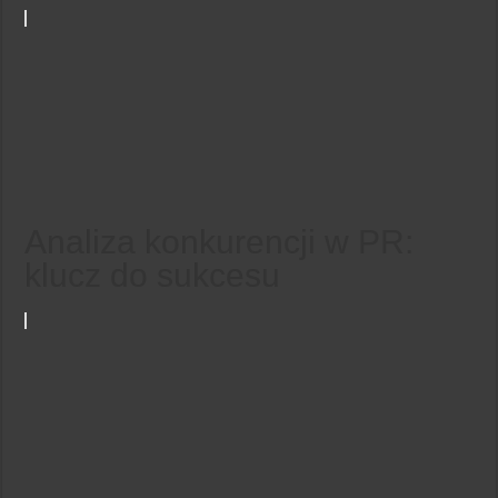
Analiza konkurencji w PR:
klucz do sukcesu