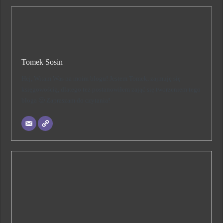
Tomek Sosin
Hej, Witam Was na moim blogu! Jestem Tomek, zajmuję się
księgowością, dlatego też postanowiłem zająć się tworzeniem tego
bloga 🙂 Zapraszam do czytania!