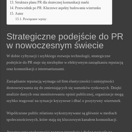
Struktura planu PR dla skutecznej komunikacji marki
Przewodnik po PR: Kluczowe aspekty budowania wizerunku
Autor
Powiązane wpisy:
Strategiczne podejście do PR
w nowoczesnym świecie
W dobie cyfryzacji i szybkiego rozwoju technologii, strategiczne
podejście do PR staje się niezbędne w efektywnym zarządzaniu reputacją
oraz komunikacji z interesariuszami.
Zarządzanie reputacją wymaga od firm elastyczności i umiejętności
dostosowywania się do zmieniających się warunków rynkowych. Dzięki
analizie danych oraz monitorowaniu opinii publicznej, organizacje mogą
szybko reagować na sytuacje kryzysowe i dbać o pozytywny wizerunek.
Współczesne public relations wykorzystywane są głównie w mediach
społecznościowych, które stają się kluczowym kanałem komunikacji.
Angażowanie społeczności poprzez interakcję i dialog pozwala na