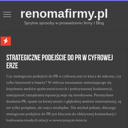
renomafirmy.pl
Sprytne sposoby w prowadzeniu firmy I Blog
Marka osobista przez pasje — jak hobby buduje wizerunek profesjonalisty
Strategiczne podejście do PR w cyfrowej
Kiedy zmieniać strategię PR dla lepszych wyników
erze
Monitorowanie wizerunku w sieci kluczem do sukcesu
Czy strategiczne podejście do PR w cyfrowej erze to klucz do sukcesu, czy
Kryzys a zmiana strategii PR w skutecznym zarządzaniu
tylko buzzword w branży? W obliczu nieustannie zmieniającego się
Adaptacja strategii PR kluczem do sukcesu w zmianach
krajobrazu mediów społecznościowych i podwyższonej konkurencji,
umiejętność zarządzania reputacją staje się nieodzowna. Przemyślane
działania PR, oparte na kreatywności i głębokiej analizie interesariuszy, są
nie tylko pożądane, ale wręcz niezbędne. Ten artykuł pokaże, dlaczego
strategiczne podejście do PR jest kluczem do efektywnej komunikacji i
budowania trwałych relacji w nowoczesnym świecie.