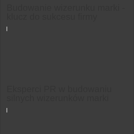
Budowanie wizerunku marki -
klucz do sukcesu firmy
Eksperci PR w budowaniu
silnych wizerunków marki