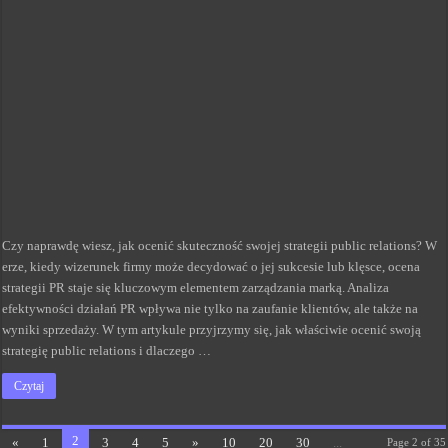
Czy naprawdę wiesz, jak ocenić skuteczność swojej strategii public relations? W
erze, kiedy wizerunek firmy może decydować o jej sukcesie lub klęsce, ocena
strategii PR staje się kluczowym elementem zarządzania marką. Analiza
efektywności działań PR wpływa nie tylko na zaufanie klientów, ale także na
wyniki sprzedaży. W tym artykule przyjrzymy się, jak właściwie ocenić swoją
strategię public relations i dlaczego …
Czytaj
2
«
1
3
4
5
»
10
20
30
...
Page 2 of 35