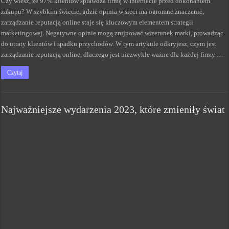
Czy wiesz, że 97% klientów sprawdza firmę w Internecie przed dokonaniem
zakupu? W szybkim świecie, gdzie opinia w sieci ma ogromne znaczenie,
zarządzanie reputacją online staje się kluczowym elementem strategii
marketingowej. Negatywne opinie mogą zrujnować wizerunek marki, prowadząc
do utraty klientów i spadku przychodów. W tym artykule odkryjesz, czym jest
zarządzanie reputacją online, dlaczego jest niezwykle ważne dla każdej firmy …
Czytaj
Najważniejsze wydarzenia 2023, które zmieniły świat