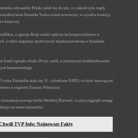
ziernika obywatele Polski udali się do urn, co zakończyło rządy
zewodnictwem Donalda Tuska został utworzony w wyniku koalicji,
ce krajowej.
konfliktu, a agresja Rosji nadal wpływa na bezpieczeństwo w
ich, a także angażuje społeczność międzynarodową w działania
a Izrael zginęło około 20 tys. osób, a intensywne bombardowania
zysu humanitarnego.
23 roku Finlandia stała się 31. członkiem NATO, co było znaczącym
ństwa w regionie Europy Północnej.
ce koronacja nowego króla Wielkiej Brytanii, co przyciągnęło uwagę
kusje na temat monarchii.
 Chwili TVP Info: Najnowsze Fakty