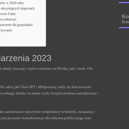
erty w 2024 roku
ekscytujących imprezach
owsze Fakty
Ko
isz zobaczyć
Brak
aczenie dla gospodarki
 wyzwania
arzenia 2023
e miały znaczący wpływ zarówno na Polskę, jak i świat. Oto
AI, takie jak Chat GPT i Midjourney, stały się kluczowymi
wywołując debaty na temat etyki, bezpieczeństwa zatrudnienia i
oku zanotowano najwyższe temperatury w historii, związaną z
ącymi poważne konsekwencje dla zdrowia publicznego oraz