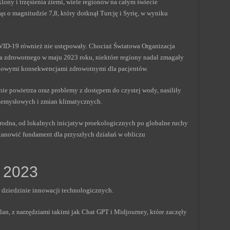
lony i trzęsienia ziemi, wiele regionów na całym świecie
ąs o magnitudzie 7,8, który dotknął Turcję i Syrię, w wyniku
ID-19 również nie ustępowały. Chociaż Światowa Organizacja
a zdrowotnego w maju 2023 roku, niektóre regiony nadal zmagały
inowymi konsekwencjami zdrowotnymi dla pacjentów.
nie powietrza oraz problemy z dostępem do czystej wody, nasiliły
zemysłowych i zmian klimatycznych.
orodna, od lokalnych inicjatyw proekologicznych po globalne ruchy
tanowić fundament dla przyszłych działań w obliczu
e 2023
dziedzinie innowacji technologicznych.
lan, z narzędziami takimi jak Chat GPT i Midjourney, które zaczęły