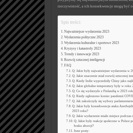
rzeczywistość, a ich konsekwencje mogą być od
Spis treści:
Najważniejsze wydarzenia 2023
Wydarzenia polityczne 2023
Wydarzenia kulturalne i sportowe 2023
Kryzysy i katastrofy 2023
Trendy i innowacje 2023
Rozwój sztucznej inteligencji
FAQ
Q: Jakie były najważniejsze wydarzenia w 
Q: Jakie znaczenie miał rozwój sztucznej in
Q: Kiedy Indie wyprzedziły Chiny jako najlu
Q: Jakie globalne temperatury były w roku
Q: Co się wydarzyło z Finlandią w 2023 ro
Q: Kiedy ogłoszono koniec pandemii COV
Q: Jak zakończyły się wybory parlamentarn
Q: Jakie były konsekwencje ataku Azerbejd
2023 roku?
Q: Jakie wydarzenie miało miejsce podczas
Q: Jakie były reakcje społeczne w Polsce 
braku aborcji?
Inne posty: