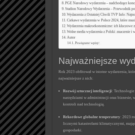
PGE Narodowy wydarzenia – nadchodzące konc
Stadion Narodowy Wydarzenia – Przewodnik po 
Wydarzenia z Ostatniej Chwili TVP Info: Najn
Ciekawe wydarzenia w Polsce 2024, które mus
Wydarzenia makroekonomiczne: ich kluczowe zn
Wolne media wydarzenia z Polski: znaczenie i
Autor
Powiązane wpisy:
Najważniejsze wyd
Rok 2023 obfitował w istotne wydarzenia, któr
najważniejsze z nich:
Rozwój sztucznej inteligencji
: Technologie 
narzędziami w administracji oraz biznesie, 
kontroli nad technologią.
Rekordowe globalne temperatury
: 2023 r
licznymi katastrofami klimatycznymi, maj
gospodarki.