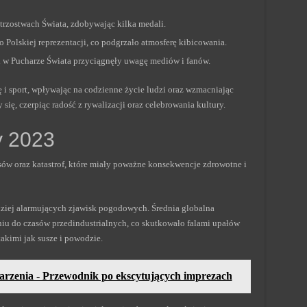
strzostwach Świata, zdobywając kilka medali.
o Polskiej reprezentacji, co podgrzało atmosferę kibicowania.
h w Pucharze Świata przyciągnęły uwagę mediów i fanów.
i sport, wpływając na codzienne życie ludzi oraz wzmacniając
się, czerpiąc radość z rywalizacji oraz celebrowania kultury.
y 2023
ów oraz katastrof, które miały poważne konsekwencje zdrowotne i
ziej alarmujących zjawisk pogodowych. Średnia globalna
niu do czasów przedindustrialnych, co skutkowało falami upałów
kimi jak susze i powodzie.
zenia - Przewodnik po ekscytujących imprezach