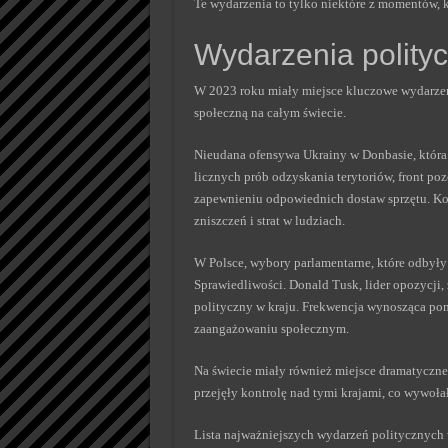
Te wydarzenia to tylko niektóre z momentów, kt
Wydarzenia polity
W 2023 roku miały miejsce kluczowe wydarzeni
społeczną na całym świecie.
Nieudana ofensywa Ukrainy w Donbasie, która 
licznych prób odzyskania terytoriów, front poz
zapewnieniu odpowiednich dostaw sprzętu. Kon
zniszczeń i strat w ludziach.
W Polsce, wybory parlamentarne, które odbyły 
Sprawiedliwości. Donald Tusk, lider opozycji, 
polityczny w kraju. Frekwencja wynosząca po
zaangażowaniu społecznym.
Na świecie miały również miejsce dramatyczne
przejęły kontrolę nad tymi krajami, co wywołał
Lista najważniejszych wydarzeń politycznych