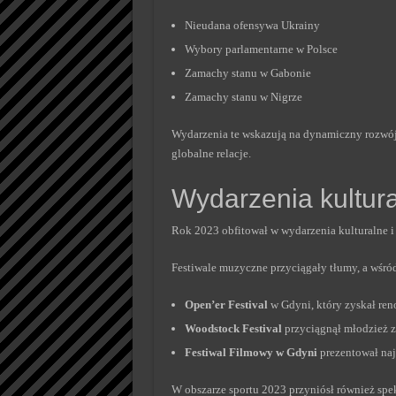
Nieudana ofensywa Ukrainy
Wybory parlamentarne w Polsce
Zamachy stanu w Gabonie
Zamachy stanu w Nigrze
Wydarzenia te wskazują na dynamiczny rozwój 
globalne relacje.
Wydarzenia kultura
Rok 2023 obfitował w wydarzenia kulturalne i
Festiwale muzyczne przyciągały tłumy, a wśr
Open’er Festival
w Gdyni, który zyskał ren
Woodstock Festival
przyciągnął młodzież z 
Festiwal Filmowy w Gdyni
prezentował naj
W obszarze sportu 2023 przyniósł również spek