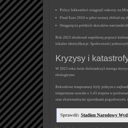
Polscy lekkoatleci osiągnęli sukcesy na Mi
Finał Euro 2024 w piłce nożnej zbliżał się d
Osiągnięcia polskich skoczków narciarskic
Rok 2023 zbudował wspólnotę poprzez kulturę 
lokalne identyfikacje. Społeczności jednoczyły 
Kryzysy i katastrof
W 2023 roku świat doświadczył szeregu kryzys
ekologiczne.
Rekordowe temperatury były jednym z najbard
temperatura wzrosła o 1,43 stopnia w porówna
oraz ekstremalnymi zjawiskami pogodowymi, ta
Sprawdź:
Stadion Narodowy Wydar