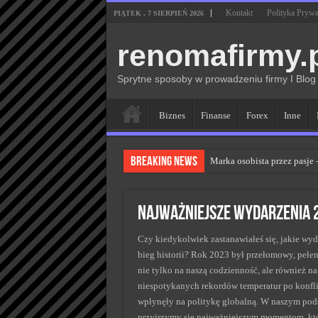
Kontakt
Polityka Prywa
PIĄTEK , 7 SIERPIEŃ 2026
renomafirmy.
Sprytne sposoby w prowadzeniu firmy I Blog
Biznes
Finanse
Forex
Inne
Breaking News
Marka osobista przez pasje
Kiedy zmieniać strategię P
Monitorowanie wizerunku w
Najważniejsze wydarzenia 2
Kryzys a zmiana strategii 
Czy kiedykolwiek zastanawiałeś się, jakie wy
Adaptacja strategii PR klu
bieg historii? Rok 2023 był przełomowy, pełe
nie tylko na naszą codzienność, ale również na
niespotykanych rekordów temperatur po konflik
wpłynęły na politykę globalną. W naszym po
przyjrzymy się najważniejszym momentom, któ