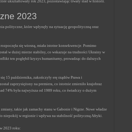
óre ukształtowały rok 2023, pozostawiając trwały ślad w historii.
czne 2023
a polityczne, które wpłynęły na sytuację geopolityczną oraz
rozpoczęła się wiosną, miała istotne konsekwencje. Pomimo
ostał w dużej mierze stabilny, co wskazuje na trudności Ukrainy w
flikt ten pogłębił kryzys humanitarny, prowadząc do dalszych
się 15 października, zakończyły erę rządów Prawa i
został zaprzysiężony na premiera, co istotnie zmieniło krajobraz
nad 74% była najwyższa od 1989 roku, co świadczy o dużym
 zmiany, takie jak zamachy stanu w Gabonie i Nigrze. Nowe władze
o niepokój w regionie i wpływa na stabilność polityczną Afryki.
 w 2023 roku: