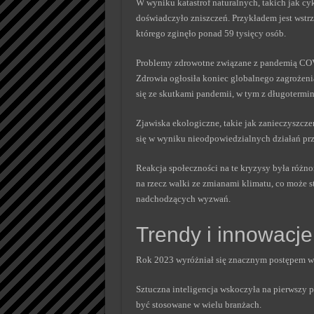
W wyniku katastrof naturalnych, takich jak cyk
doświadczyło zniszczeń. Przykładem jest wstrz
którego zginęło ponad 59 tysięcy osób.
Problemy zdrowotne związane z pandemią COV
Zdrowia ogłosiła koniec globalnego zagrożeni
się ze skutkami pandemii, w tym z długoterm
Zjawiska ekologiczne, takie jak zanieczyszcze
się w wyniku nieodpowiedzialnych działań pr
Reakcja społeczności na te kryzysy była różn
na rzecz walki ze zmianami klimatu, co może s
nadchodzących wyzwań.
Trendy i innowacj
Rok 2023 wyróżniał się znacznym postępem w 
Sztuczna inteligencja wskoczyła na pierwszy p
być stosowane w wielu branżach.