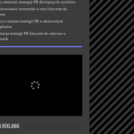
y zmieniać strategię PR dla lepszych wyników
torowanie wizerunku w sieci kluczem do
esu
ys a zmiana strategii PR w skutecznym
ądzaniu
tacja strategii PR kluczem do sukcesu w
anach
a reklama