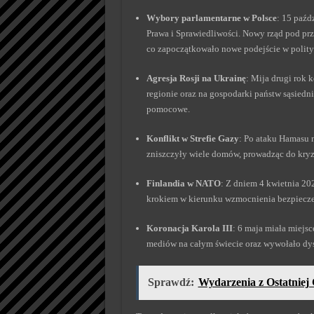
Wybory parlamentarne w Polsce
: 15 paźd
Prawa i Sprawiedliwości. Nowy rząd pod pr
co zapoczątkowało nowe podejście w polity
Agresja Rosji na Ukrainę
: Mija drugi rok 
regionie oraz na gospodarki państw sąsiedn
pomocowe.
Konflikt w Strefie Gazy
: Po ataku Hamasu n
zniszczyły wiele domów, prowadząc do kry
Finlandia w NATO
: Z dniem 4 kwietnia 20
krokiem w kierunku wzmocnienia bezpiecze
Koronacja Karola III
: 6 maja miała miejs
mediów na całym świecie oraz wywołało dys
Sprawdź:
Wydarzenia z Ostatniej