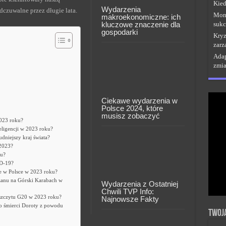
Kied
Wydarzenia
czuwalne przez długie lata.
Moni
makroekonomiczne: ich
kluczowe znaczenie dla
sukc
gospodarki
Kryz
zarz
Adap
zmi
Ciekawe wydarzenia w
Polsce 2024, które
musisz zobaczyć
2023 roku?
teligencji w 2023 roku?
dniejszy kraj świata?
 2023?
ku?
ID-19?
e w Polsce w 2023 roku?
żanu na Górski Karabach w
Wydarzenia z Ostatniej
Chwili TVP Info:
 szczytu G20 w 2023 roku?
Najnowsze Fakty
po śmierci Doroty z powodu
Twoj