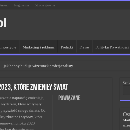
tności
Regulamin
Strona główna
pl
Inwestycje
Marketing i reklama
Podatki
Prawo
Polityka Prywatności
 — jak hobby buduje wizerunek profesjonalisty
R dla lepszych wyników
Szuk
 sieci kluczem do sukcesu
023, które zmieniły świat
PR w skutecznym zarządzaniu
Powiązane
darzenia naprawdę zmieniają
czem do sukcesu w zmianach
n wydarzeń, które wpłynęły
 przyszłość całego świata. Od
Os
ty zbrojne i wybory, które
Mark
dsumowaniu roku 2023
wize
re kształtowały naszą