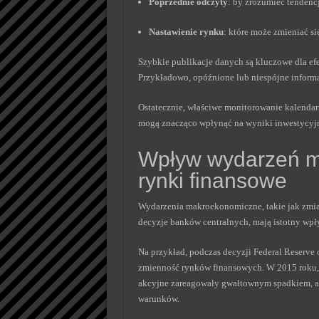
Poprzednie odczyty
: by zrozumieć tendencj
Nastawienie rynku
: które może zmieniać s
Szybkie publikacje danych są kluczowe dla e
Przykładowo, opóźnione lub niespójne informa
Ostatecznie, właściwe monitorowanie kalendar
mogą znacząco wpłynąć na wyniki inwestycyj
Wpływ wydarzeń m
rynki finansowe
Wydarzenia makroekonomiczne, takie jak zmia
decyzje banków centralnych, mają istotny wpł
Na przykład, podczas decyzji Federal Reserve
zmienność rynków finansowych. W 2015 roku, g
akcyjne zareagowały gwałtownym spadkiem, a 
warunków.