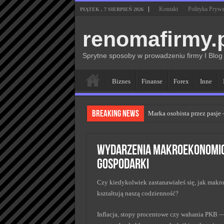
Kontakt
Polityka Prywa
PIĄTEK , 7 SIERPIEŃ 2026
renomafirmy.
Sprytne sposoby w prowadzeniu firmy I Blog
Biznes
Finanse
Forex
Inne
Breaking News
Marka osobista przez pasje
Kiedy zmieniać strategię P
Monitorowanie wizerunku w
Wydarzenia makroekonomicz
Kryzys a zmiana strategii 
gospodarki
Adaptacja strategii PR klu
Czy kiedykolwiek zastanawiałeś się, jak mak
kształtują naszą codzienność?
Inflacja, stopy procentowe czy wahania PKB — 