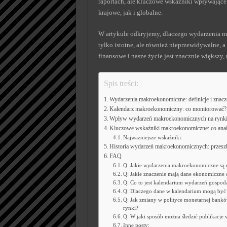
raportach, ale kluczowe wskaźniki wpływając
krajowe, jak i globalne.
W artykule odkryjemy, dlaczego wydarzenia 
tylko istotne, ale również nieprzewidywalne, a
finansowe i nasze życie jest znacznie większy
Spis treści:
Wydarzenia makroekonomiczne: definicje i znacz
Kalendarz makroekonomiczny: co monitorować?
Wpływ wydarzeń makroekonomicznych na rynki
Kluczowe wskaźniki makroekonomiczne: co ana
Najważniejsze wskaźniki:
Historia wydarzeń makroekonomicznych: przeszło
FAQ
Q: Jakie wydarzenia makroekonomiczne są o
Q: Jakie znaczenie mają dane ekonomiczne
Q: Co to jest kalendarium wydarzeń gospod
Q: Dlaczego dane w kalendarium mogą być 
Q: Jak zmiany w polityce monetarnej bank
rynki?
Q: W jaki sposób można śledzić publikacj
Inne posty: