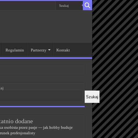
Regulamin
Partnerzy
Kontakt
aj
Szukaj
tatnio dodane
a osobista przez pasje — jak hobby buduje
runek profesjonalisty