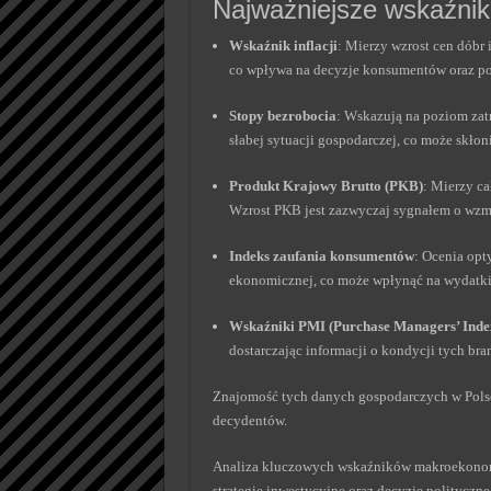
Najważniejsze wskaźniki
Wskaźnik inflacji
: Mierzy wzrost cen dóbr 
co wpływa na decyzje konsumentów oraz po
Stopy bezrobocia
: Wskazują na poziom zat
słabej sytuacji gospodarczej, co może skło
Produkt Krajowy Brutto (PKB)
: Mierzy c
Wzrost PKB jest zazwyczaj sygnałem o wzma
Indeks zaufania konsumentów
: Ocenia opt
ekonomicznej, co może wpłynąć na wydatki 
Wskaźniki PMI (Purchase Managers’ Inde
dostarczając informacji o kondycji tych bra
Znajomość tych danych gospodarczych w Polsce
decydentów.
Analiza kluczowych wskaźników makroekonom
strategie inwestycyjne oraz decyzje polityczne