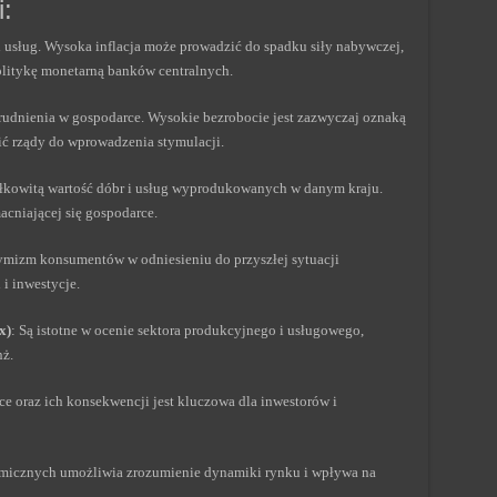
:
i usług. Wysoka inflacja może prowadzić do spadku siły nabywczej,
litykę monetarną banków centralnych.
rudnienia w gospodarce. Wysokie bezrobocie jest zazwyczaj oznaką
nić rządy do wprowadzenia stymulacji.
ałkowitą wartość dóbr i usług wyprodukowanych w danym kraju.
cniającej się gospodarce.
ymizm konsumentów w odniesieniu do przyszłej sytuacji
i inwestycje.
x)
: Są istotne w ocenie sektora produkcyjnego i usługowego,
nż.
 oraz ich konsekwencji jest kluczowa dla inwestorów i
icznych umożliwia zrozumienie dynamiki rynku i wpływa na
.