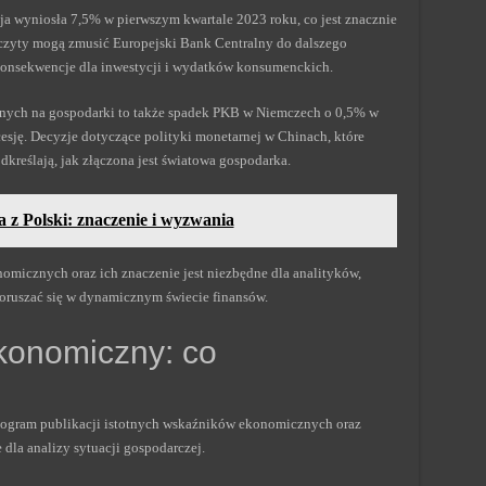
acja wyniosła 7,5% w pierwszym kwartale 2023 roku, co jest znacznie
zyty mogą zmusić Europejski Bank Centralny do dalszego
konsekwencje dla inwestycji i wydatków konsumenckich.
ych na gospodarki to także spadek PKB w Niemczech o 0,5% w
cesję. Decyzje dotyczące polityki monetarnej w Chinach, które
kreślają, jak złączona jest światowa gospodarka.
z Polski: znaczenie i wyzwania
micznych oraz ich znaczenie jest niezbędne dla analityków,
oruszać się w dynamicznym świecie finansów.
konomiczny: co
gram publikacji istotnych wskaźników ekonomicznych oraz
 dla analizy sytuacji gospodarczej.