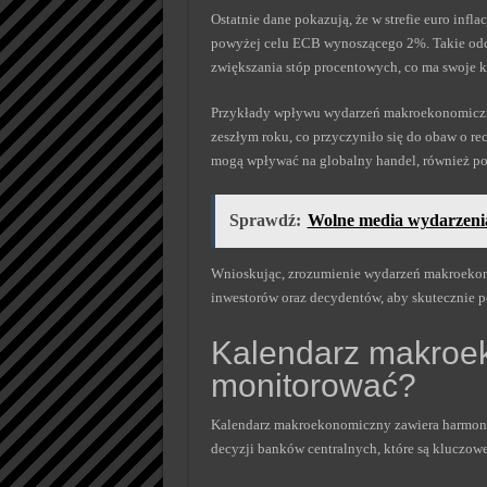
Ostatnie dane pokazują, że w strefie euro infl
powyżej celu ECB wynoszącego 2%. Takie odc
zwiększania stóp procentowych, co ma swoje 
Przykłady wpływu wydarzeń makroekonomiczn
zeszłym roku, co przyczyniło się do obaw o re
mogą wpływać na globalny handel, również pod
Sprawdź:
Wolne media wydarzenia 
Wnioskując, zrozumienie wydarzeń makroekono
inwestorów oraz decydentów, aby skutecznie p
Kalendarz makroe
monitorować?
Kalendarz makroekonomiczny zawiera harmono
decyzji banków centralnych, które są kluczowe