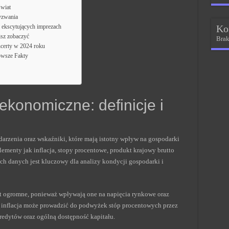
świat
yzwania
ekscytujących imprezach
Ko
isz zobaczyć
Brak
certy w 2024 roku
owsze Fakty
konomiczne: definicje i
rzenia oraz wskaźniki, które mają istotny wpływ na gospodarki
ementy jak inflacja, stopy procentowe, produkt krajowy brutto
ch danych jest kluczowy dla analizy kondycji gospodarki i
 ogromne, ponieważ wpływają one na napięcia rynkowe oraz
 inflacja może prowadzić do podwyżek stóp procentowych przez
kredytów oraz ogólną dostępność kapitału.