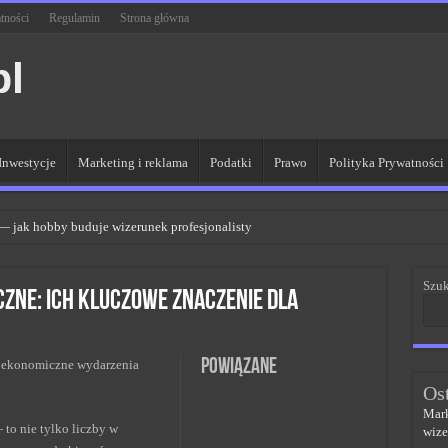
tności
Regulamin
Strona główna
pl
Inwestycje
Marketing i reklama
Podatki
Prawo
Polityka Prywatności
 — jak hobby buduje wizerunek profesjonalisty
R dla lepszych wyników
Szuk
 sieci kluczem do sukcesu
ne: ich kluczowe znaczenie dla
PR w skutecznym zarządzaniu
czem do sukcesu w zmianach
Powiązane
roekonomiczne wydarzenia
Os
Mark
to nie tylko liczby w
wize