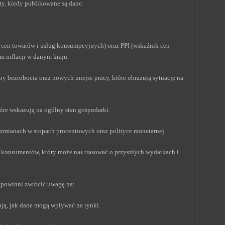
ty, kiedy publikowane są dane.
k cen towarów i usług konsumpcyjnych) oraz PPI (wskaźnik cen
 inflacji w danym kraju.
opy bezrobocia oraz nowych miejsc pracy, które obrazują sytuację na
tóre wskazują na ogólny stan gospodarki.
o zmianach w stopach procentowych oraz polityce monetarnej.
ia konsumentów, który może nas trasować o przyszłych wydatkach i
 powinni zwrócić uwagę na:
ają, jak dane mogą wpływać na rynki.