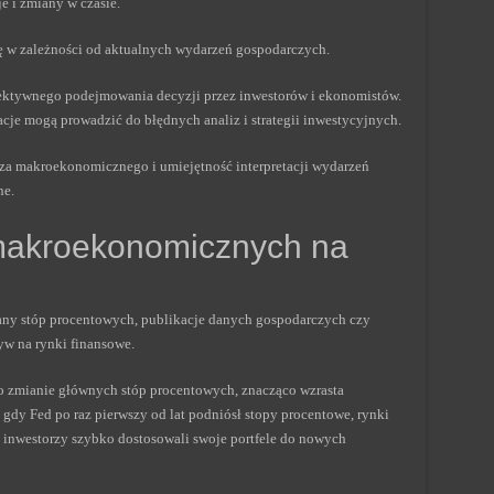
e i zmiany w czasie.
ię w zależności od aktualnych wydarzeń gospodarczych.
fektywnego podejmowania decyzji przez inwestorów i ekonomistów.
cje mogą prowadzić do błędnych analiz i strategii inwestycyjnych.
za makroekonomicznego i umiejętność interpretacji wydarzeń
ne.
akroekonomicznych na
ny stóp procentowych, publikacje danych gospodarczych czy
yw na rynki finansowe.
 o zmianie głównych stóp procentowych, znacząco wzrasta
dy Fed po raz pierwszy od lat podniósł stopy procentowe, rynki
inwestorzy szybko dostosowali swoje portfele do nowych