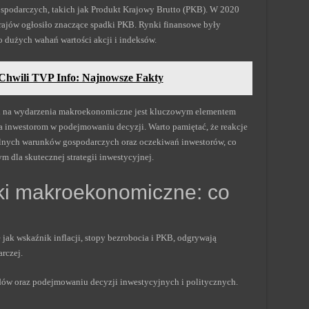
spodarczych, takich jak Produkt Krajowy Brutto (PKB). W 2020
rajów ogłosiło znaczące spadki PKB. Rynki finansowe były
 dużych wahań wartości akcji i indeksów.
 Chwili TVP Info: Najnowsze Fakty
 na wydarzenia makroekonomiczne jest kluczowym elementem
inwestorom w podejmowaniu decyzji. Warto pamiętać, że reakcje
lnych warunków gospodarczych oraz oczekiwań inwestorów, co
 dla skutecznej strategii inwestycyjnej.
ki makroekonomiczne: co
ak wskaźnik inflacji, stopy bezrobocia i PKB, odgrywają
rczej.
ów oraz podejmowaniu decyzji inwestycyjnych i politycznych.