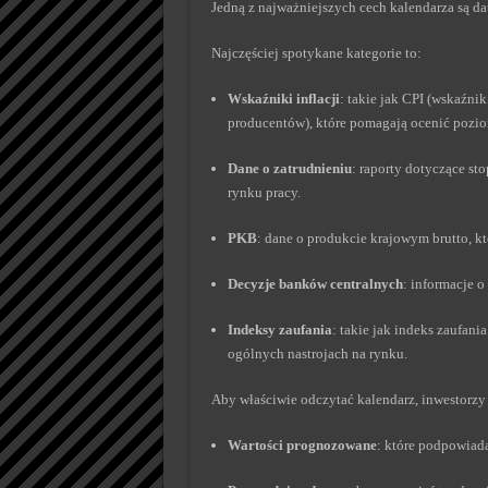
Jedną z najważniejszych cech kalendarza są da
Najczęściej spotykane kategorie to:
Wskaźniki inflacji
: takie jak CPI (wskaźni
producentów), które pomagają ocenić poziom
Dane o zatrudnieniu
: raporty dotyczące st
rynku pracy.
PKB
: dane o produkcie krajowym brutto, k
Decyzje banków centralnych
: informacje 
Indeksy zaufania
: takie jak indeks zaufan
ogólnych nastrojach na rynku.
Aby właściwie odczytać kalendarz, inwestorzy
Wartości prognozowane
: które podpowiad