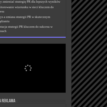
y zmieniać strategię PR dla lepszych wyników
torowanie wizerunku w sieci kluczem do
esu
ys a zmiana strategii PR w skutecznym
ądzaniu
tacja strategii PR kluczem do sukcesu w
anach
a reklama