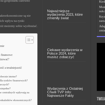
e na gospodarki zarówno
Kied
Moni
Najważniejsze
sukc
wydarzenia 2023, które
makroekonomiczne są nie
Kryz
zmieniły świat
 ich wpływ na rynki
zarz
, niż możemy sobie wyobrażać.
Adap
zmi
enie
Ciekawe wydarzenia w
Polsce 2024, które
 finansowe
musisz zobaczyć
lizować?
ść a teraźniejszość
becnie istotne?
 dla rynków finansowych?
arczych?
Wydarzenia z Ostatniej
niepełne?
Chwili TVP Info:
ów centralnych wpływają na
Najnowsze Fakty
Twoj
e wskaźników ekonomicznych?