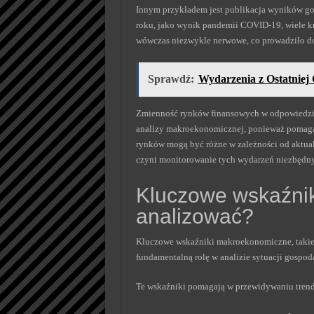
Innym przykładem jest publikacja wyników go
roku, jako wynik pandemii COVID-19, wiele k
wówczas niezwykle nerwowe, co prowadziło do
Sprawdź:
Wydarzenia z Ostatniej
Zmienność rynków finansowych w odpowiedzi
analizy makroekonomicznej, ponieważ pomaga 
rynków mogą być różne w zależności od aktua
czyni monitorowanie tych wydarzeń niezbędnym
Kluczowe wskaźni
analizować?
Kluczowe wskaźniki makroekonomiczne, takie j
fundamentalną rolę w analizie sytuacji gospoda
Te wskaźniki pomagają w przewidywaniu trend