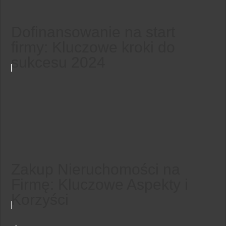
Dofinansowanie na start
firmy: Kluczowe kroki do
sukcesu 2024
Zakup Nieruchomości na
Firmę: Kluczowe Aspekty i
Korzyści