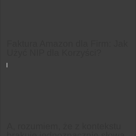
Faktura Amazon dla Firm: Jak
Użyć NIP dla Korzyści?
A, rozumiem, że z kontekstu
brakuje jednoznacznie słowa