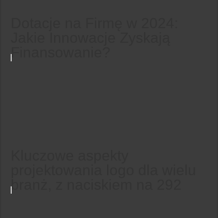
Dotacje na Firmę w 2024:
Jakie Innowacje Zyskają
Finansowanie?
Kluczowe aspekty
projektowania logo dla wielu
branż, z naciskiem na 292