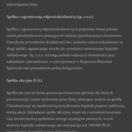
zobowiązania firmy.
Spółka z ograniczoną odpowiedzialnością (sp. z o.o.)
Spółka z ograniczoną odpowiedzialnością to popularna forma prawna
wśród przedsiębiorców planujących większe przedsięwzięcia biznesowe.
Umożliwia prowadzenie działalności bez osobistej odpowiedzialności za
długi spółki, ograniczając ryzyko do wysokości wniesionego kapitału
zakładowego. Sp. z o.o. wymaga jednak większych formalności przy
zakładaniu i prowadzeniu, w tym rejestracji w Krajowym Rejestrze
Sądowym oraz prowadzenia pełnej księgowości.
Spółka akcyjna (S.A.)
Spółka akcyjna to forma prawna przeznaczona głównie dla dużych
przedsięwzięć, często wybierana przez firmy planujące wejście na giełdę.
Charakteryzuje się możliwością pozyskiwania kapitału poprzez publiczną
emisję akcji. Zakładanie spółki akcyjnej wiąże się z wysokimi kosztami
oraz koniecznością spełnienia szeregu wymogów prawnych, w tym
złożenia kapitału zakładowego nie mniejszego niż 100,000 PLN i
prowadzenia skomplikowanej dokumentacji.