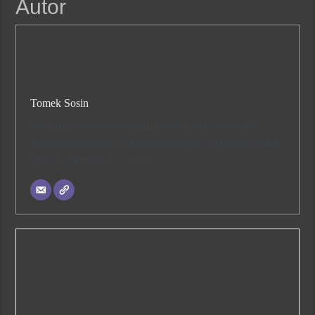
Autor
Tomek Sosin
Hej, Witam Was na moim blogu! Jestem Tomek, zajmuję się
księgowością, dlatego też postanowiłem zająć się tworzeniem tego
bloga 🙂 Zapraszam do czytania!