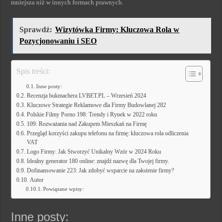
mniejsza niż w innych formach prawnych.
Sprawdź:
Wizytówka Firmy: Kluczowa Rola w
Pozycjonowaniu i SEO
Spis treści:
Inne posty:
Recenzja bukmachera LVBET.PL – Wrzesień 2024
Kluczowe Strategie Reklamowe dla Firmy Budowlanej 282
Polskie Filmy Porno 198: Trendy i Rynek w 2022 roku
109: Rozważania nad Zakupem Mieszkań na Firmę
Przegląd korzyści zakupu telefonu na firmę: kluczowa rola odliczenia
VAT
Logo Firmy: Jak Stworzyć Unikalny Wzór w 2024 Roku
Idealny generator 180 online: znajdź nazwę dla Twojej firmy.
Dofinansowanie 223: Jak zdobyć wsparcie na założenie firmy?
Autor
Powiązane wpisy:
Inne posty: