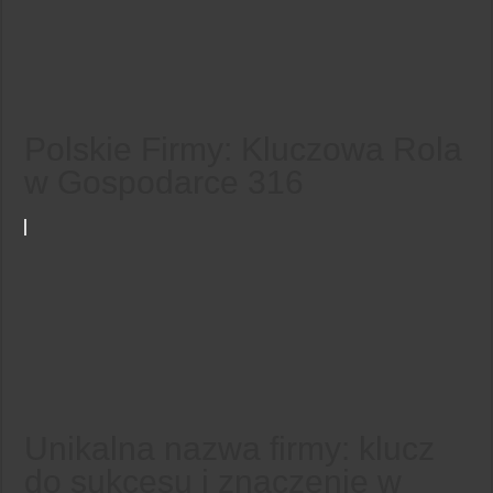
Polskie Firmy: Kluczowa Rola
w Gospodarce 316
Unikalna nazwa firmy: klucz
do sukcesu i znaczenie w