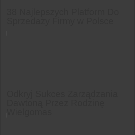
38 Najlepszych Platform Do
Sprzedaży Firmy w Polsce
Odkryj Sukces Zarządzania
Dawtoną Przez Rodzinę
Wielgomas