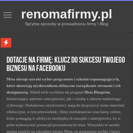
renomafirmy.pl
Sprytne sposoby w prowadzeniu firmy I Blog
Marka osobista przez pasje — jak hobby buduje wizerunek profesjonalisty
Dotacje na Firmę: Klucz do Sukcesu Twojego
Kiedy zmieniać strategię PR dla lepszych wyników
Biznesu na Facebooku
Monitorowanie wizerunku w sieci kluczem do sukcesu
Meta oferuje szeroki wybór programów i szkoleń wspomagających,
Kryzys a zmiana strategii PR w skutecznym zarządzaniu
które ułatwiają użytkownikom efektywne zarządzanie stronami i ich
Adaptacja strategii PR kluczem do sukcesu w zmianach
dostępnością.
Wśród nich wyróżnia się program
Meta Blueprint
,
dostarczający zarówno umiejętności, jak i wiedzę z zakresu marketingu
cyfrowego. Dodatkowo, użytkownicy mają do dyspozycji różne materiały
edukacyjne, w tym przewodniki, filmy instruktażowe oraz kursy online,
które pomagają w zdobyciu niezbędnych narzędzi i umiejętności, by w
pełni wykorzystać potencjał prowadzonych stron. Wszystkie te zasoby
można znaleźć na oficjalnej stronie Meta, co gwarantuje szybki i łatwy