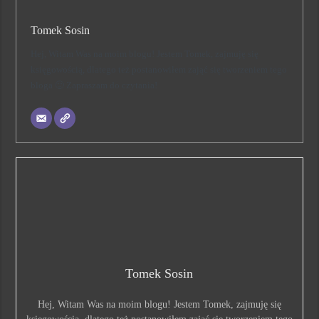
Tomek Sosin
Hej, Witam Was na moim blogu! Jestem Tomek, zajmuję się
księgowością, dlatego też postanowiłem zająć się tworzeniem tego
bloga 🙂 Zapraszam do czytania!
Tomek Sosin
Hej, Witam Was na moim blogu! Jestem Tomek, zajmuję się