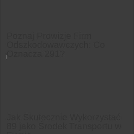
Poznaj Prowizje Firm
Odszkodowawczych: Co
Oznacza 291?
Jak Skutecznie Wykorzystać
89 jako Środek Transportu w