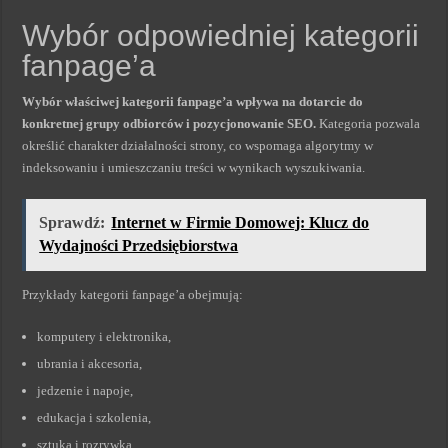
Wybór odpowiedniej kategorii
fanpage’a
Wybór właściwej kategorii fanpage’a wpływa na dotarcie do
konkretnej grupy odbiorców i pozycjonowanie SEO.
Kategoria pozwala
określić charakter działalności strony, co wspomaga algorytmy w
indeksowaniu i umieszczaniu treści w wynikach wyszukiwania.
Sprawdź:
Internet w Firmie Domowej: Klucz do
Wydajności Przedsiębiorstwa
Przykłady kategorii fanpage’a obejmują:
komputery i elektronika,
ubrania i akcesoria,
jedzenie i napoje,
edukacja i szkolenia,
sztuka i rozrywka.