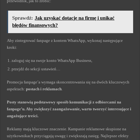
przewodnik, jak to zrobić:
Sprawdź:
Jak uzyskać dotacje na firmę i unikać
błędów finansowych?
Aby zintegrować fanpage z kontem WhatsApp, wykonaj następujące
kroki:
zaloguj się na swoje konto WhatsApp Business,
przejdź do sekcji ustawień…
Promocja fanpage’a wymaga skoncentrowania się na dwóch kluczowych
aspektach:
postach i reklamach
.
Posty stanowią podstawowy sposób komunikacji z odbiorcami na
fanpage’u. Aby zwiększyć zaangażowanie, warto tworzyć interesujące i
angażujące treści.
Reklamy mają kluczowe znaczenie. Kampanie reklamowe skupione na
użytkownikach przyciągają uwagę i zwiększają zasięg. Najlepsze efekty