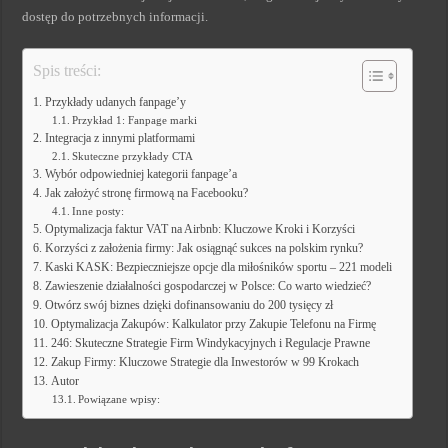
dostęp do potrzebnych informacji.
Spis treści:
Przykłady udanych fanpage’y
Przykład 1: Fanpage marki
Integracja z innymi platformami
Skuteczne przykłady CTA
Wybór odpowiedniej kategorii fanpage’a
Jak założyć stronę firmową na Facebooku?
Inne posty:
Optymalizacja faktur VAT na Airbnb: Kluczowe Kroki i Korzyści
Korzyści z założenia firmy: Jak osiągnąć sukces na polskim rynku?
Kaski KASK: Bezpieczniejsze opcje dla miłośników sportu – 221 modeli
Zawieszenie działalności gospodarczej w Polsce: Co warto wiedzieć?
Otwórz swój biznes dzięki dofinansowaniu do 200 tysięcy zł
Optymalizacja Zakupów: Kalkulator przy Zakupie Telefonu na Firmę
246: Skuteczne Strategie Firm Windykacyjnych i Regulacje Prawne
Zakup Firmy: Kluczowe Strategie dla Inwestorów w 99 Krokach
Autor
Powiązane wpisy: