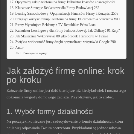
Optymalny zakup telefonu na firmę: kalkulator kosztów i oszczędności
Kluczowe Strategie Reklamowe dla Firmy Budowlanej 282
Leasing Samochodowy: Optymalizacja Finansów Firmy i Korzyści 25%
Przegląd korzyści zakupu telefonu na firmę: kluczowa rola odliczenia VAT
Firmy Wycofujące Reklamy z TV Republika: Pełna Lista
Kalkulator Leasingowy dla Firmy Jednoosobowej: Jak Obliczyć 91 Raty?
Jak Skutecznie Wykorzystać 89 jako Środek Transportu w Firmie
Zwiększ widoczność firmy dzięki optymalizacji wizytówki Google 290
Autor
Powiązane wpisy:
Jak założyć firmę online: krok
po kroku
Założenie firmy online jest dziś łatwiejsze niż kiedykolwiek i można tego
dokonać z wygody domowego zacisza. Przybliżymy, jak to zrobić.
1. Wybór formy działalności
Na początek, konieczne jest zadecydowanie o formie działalności, która
najlepiej odpowiada Twoim potrzebom. Przykładami są jednoosobowa