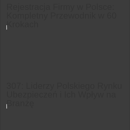
Rejestracja Firmy w Polsce:
Kompletny Przewodnik w 60
Krokach
307: Liderzy Polskiego Rynku
Ubezpieczeń i Ich Wpływ na
Branżę