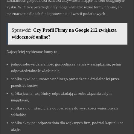
Działalność gospodarcza oznacza aktywności mające na celu osiągnięcie
zysku. W Polsce przedsiębiorcy mogą wybierać różne formy prawne, co
ma znaczenie dla ich funkcjonowania i kwestii podatkowych.
Sprawdź:
Czy Profil Firmy na Google 212 zwiększa
widoczność online?
Najczęściej wybierane formy to:
jednoosobowa działalność gospodarcza: łatwa w zarządzaniu, pełna
odpowiedzialność właściciela,
spółka cywilna: umowa wspólnego prowadzenia działalności przez
przedsiębiorców,
spółka jawna: wspólnicy odpowiadają za zobowiązania całym
majątkiem,
spółka z o.o.: właściciele odpowiadają do wysokości wniesionych
wkładów,
spółka akcyjna: odpowiednia dla większych firm, podział kapitału na
akcje.