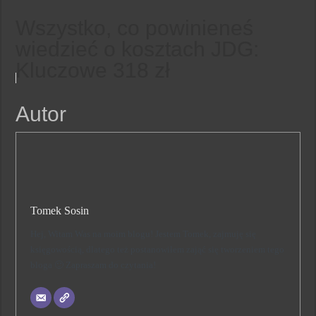
Wszystko, co powinieneś
wiedzieć o kosztach JDG:
Kluczowe 318 zł
Autor
Tomek Sosin
Hej, Witam Was na moim blogu! Jestem Tomek, zajmuję się
księgowością, dlatego też postanowiłem zająć się tworzeniem tego
bloga 🙂 Zapraszam do czytania!