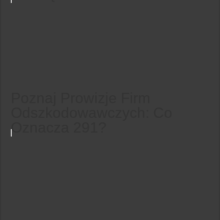
Poznaj Prowizje Firm
Odszkodowawczych: Co
Oznacza 291?