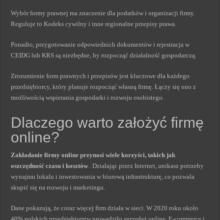
Wybór formy prawnej ma znaczenie dla podatków i organizacji firmy.
Reguluje to Kodeks cywilny i inne regionalne przepisy prawa.
Ponadto, przygotowanie odpowiednich dokumentów i rejestracja w
CEIDG lub KRS są niezbędne, by rozpocząć działalność gospodarczą.
Zrozumienie form prawnych i przepisów jest kluczowe dla każdego
przedsiębiorcy, który planuje rozpocząć własną firmę. Łączy się ono z
możliwością wspierania gospodarki i rozwoju osobistego.
Dlaczego warto założyć firmę
online?
Zakładanie firmy online przynosi wiele korzyści, takich jak
oszczędność czasu i kosztów
. Działając przez Internet, unikasz potrzeby
wynajmu lokalu i inwestowania w biurową infrastrukturę, co pozwala
skupić się na rozwoju i marketingu.
Dane pokazują, że coraz więcej firm działa w sieci. W 2020 roku około
40% polskich przedsiębiorstw prowadziło sprzedaż online. E-commerce i