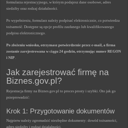
formularza rejestracyjnego, w którym podajesz dane osobowe, adres
siedziby oraz rodzaj działalności.
Po wypełnieniu, formularz należy podpisać elektronicznie, co potwierdza
tożsamość. Dostępne są opcje profilu zaufanego lub kwalifikowanego
podpisu elektronicznego.
Po złożeniu wniosku, otrzymasz potwierdzenie przez e-mail, a firma
zostanie zarejestrowana w ciągu 24 godzin, otrzymując numer REGON
i NIP
.
Jak zarejestrować firmę na
Biznes.gov.pl?
Rejestracja firmy na Biznes.gov.pl to proces prosty i szybki. Oto jak go
przeprowadzić:
Krok 1: Przygotowanie dokumentów
Najpierw należy zgromadzić niezbędne dokumenty: dowód tożsamości,
adres siedziby i rodzaj działalności.