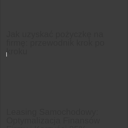
Jak uzyskać pożyczkę na
firmę: przewodnik krok po
kroku
Leasing Samochodowy:
Optymalizacja Finansów