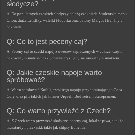
słodycze?
A: Do popularnych czeskich słodyczy należą czekolada Studentská marki
Orion, draże Lentilky, wafelki Fiodorka oraz batony Margot i Banány v
čokoládě.
Q: Co to jest peceny caj?
A: Peceny caj to czeski napój z owoców zapieczonych w cukrze, często
pakowany w małe słoiczki, charakteryzujący się unikalnym smakiem.
Q: Jakie czeskie napoje warto
spróbować?
A: Warto spróbować Kofoli, czeskiego napoju przypominającego Coca-
Colę, oraz piw takich jak Pilsner Urquell, Budweiser i Staropramen.
Q: Co warto przywieźć z Czech?
A: Z Czech warto przywieźć słodycze, peceny caj, lokalne piwa, a także
musztardy i przekąski, takie jak chipsy Bohemia.