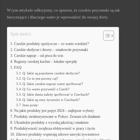
W tym artykule odkryjemy, co sprawia, że czeskie przysmaki są tak
fascynujące i dlaczego warto je wprowadzić do swojej diety.
Spis treści:
Czeskie produkty spożywcze – co warto wiedzieć?
Czeskie słodycze i desery – smakowite przysmaki
Czeskie napoje – od piwa do win
Regiony czeskiej kuchni – lokalne specjały
FAQ
Q: Jakie są popularne czeskie słodycze?
Q: Co to jest peceny caj?
Q: Jakie czeskie napoje warto spróbować?
Q: Co warto przywieźć z Czech?
Q: Jakie dania należy spróbować w Czechach?
Q: Jakie są ceny żywności w Czechach?
Inne posty:
Na jakie produkty jest popyt 2024 – najlepsze wybory
Produkty strukturyzowane w Polsce: Zrozum ich działanie
Ukraińskie produkty z wysoką jakością i smakiem
Produktywność zwiększa efektywność w pracy i życiu
Zdrowe produkty wspierają zdrowe nawyki żywieniowe