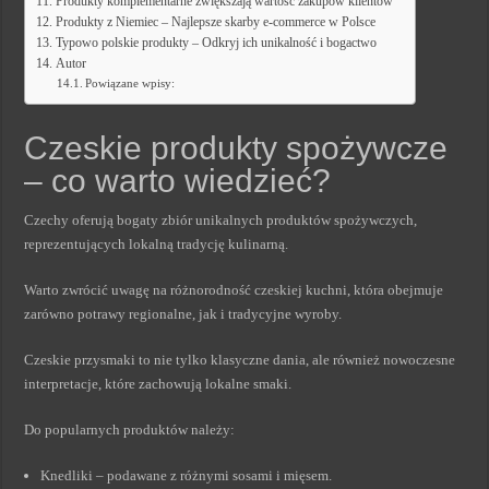
Produkty komplementarne zwiększają wartość zakupów klientów
Produkty z Niemiec – Najlepsze skarby e-commerce w Polsce
Typowo polskie produkty – Odkryj ich unikalność i bogactwo
Autor
Powiązane wpisy:
Czeskie produkty spożywcze
– co warto wiedzieć?
Czechy oferują bogaty zbiór unikalnych produktów spożywczych,
reprezentujących lokalną tradycję kulinarną.
Warto zwrócić uwagę na różnorodność czeskiej kuchni, która obejmuje
zarówno potrawy regionalne, jak i tradycyjne wyroby.
Czeskie przysmaki to nie tylko klasyczne dania, ale również nowoczesne
interpretacje, które zachowują lokalne smaki.
Do popularnych produktów należy:
Knedliki – podawane z różnymi sosami i mięsem.