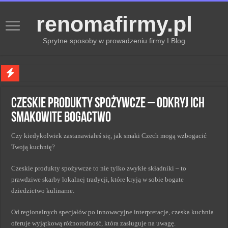
renomafirmy.pl
Sprytne sposoby w prowadzeniu firmy I Blog
Marka osobista przez pasje — jak hobby buduje wizerunek profesjonalisty
Czeskie produkty spożywcze – odkryj ich
Kiedy zmieniać strategię PR dla lepszych wyników
smakowite bogactwo
Monitorowanie wizerunku w sieci kluczem do sukcesu
Czy kiedykolwiek zastanawiałeś się, jak smaki Czech mogą wzbogacić
Kryzys a zmiana strategii PR w skutecznym zarządzaniu
Twoją kuchnię?
Adaptacja strategii PR kluczem do sukcesu w zmianach
Czeskie produkty spożywcze to nie tylko zwykłe składniki – to
prawdziwe skarby lokalnej tradycji, które kryją w sobie bogate
dziedzictwo kulinarne.
Od regionalnych specjałów po innowacyjne interpretacje, czeska kuchnia
oferuje wyjątkową różnorodność, która zasługuje na uwagę.