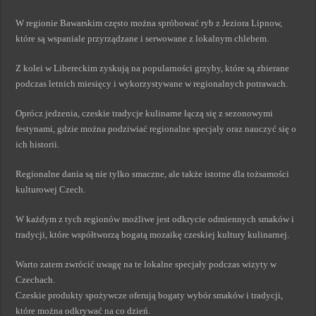
W regionie Bawarskim często można spróbować ryb z Jeziora Lipnow,
które są wspaniale przyrządzane i serwowane z lokalnym chlebem.
Z kolei w Libereckim zyskują na popularności grzyby, które są zbierane
podczas letnich miesięcy i wykorzystywane w regionalnych potrawach.
Oprócz jedzenia, czeskie tradycje kulinarne łączą się z sezonowymi
festynami, gdzie można podziwiać regionalne specjały oraz nauczyć się o
ich historii.
Regionalne dania są nie tylko smaczne, ale także istotne dla tożsamości
kulturowej Czech.
W każdym z tych regionów możliwe jest odkrycie odmiennych smaków i
tradycji, które współtworzą bogatą mozaikę czeskiej kultury kulinarnej.
Warto zatem zwrócić uwagę na te lokalne specjały podczas wizyty w
Czechach.
Czeskie produkty spożywcze oferują bogaty wybór smaków i tradycji,
które można odkrywać na co dzień.