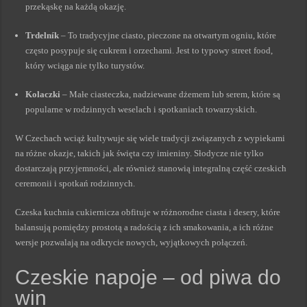
przekąskę na każdą okazję.
Trdelník
– To tradycyjne ciasto, pieczone na otwartym ogniu, które
często posypuje się cukrem i orzechami. Jest to typowy street food,
który wciąga nie tylko turystów.
Kolaczki
– Małe ciasteczka, nadziewane dżemem lub serem, które są
popularne w rodzinnych weselach i spotkaniach towarzyskich.
W Czechach wciąż kultywuje się wiele tradycji związanych z wypiekami
na różne okazje, takich jak święta czy imieniny. Słodycze nie tylko
dostarczają przyjemności, ale również stanowią integralną część czeskich
ceremonii i spotkań rodzinnych.
Czeska kuchnia cukiernicza obfituje w różnorodne ciasta i desery, które
balansują pomiędzy prostotą a radością z ich smakowania, a ich różne
wersje pozwalają na odkrycie nowych, wyjątkowych połączeń.
Czeskie napoje – od piwa do
win