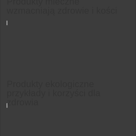
Produkty mleczne
wzmacniają zdrowie i kości
Produkty ekologiczne
przykłady i korzyści dla
zdrowia