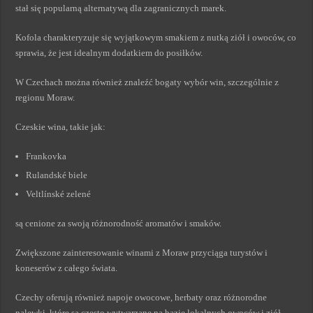
stał się popularną alternatywą dla zagranicznych marek.
Kofola charakteryzuje się wyjątkowym smakiem z nutką ziół i owoców, co
sprawia, że jest idealnym dodatkiem do posiłków.
W Czechach można również znaleźć bogaty wybór win, szczególnie z
regionu Moraw.
Czeskie wina, takie jak:
Frankovka
Rulandské biele
Veltlínské zelené
są cenione za swoją różnorodność aromatów i smaków.
Zwiększone zainteresowanie winami z Moraw przyciąga turystów i
koneserów z całego świata.
Czechy oferują również napoje owocowe, herbaty oraz różnorodne
nalewki, które są często wytwarzane na bazie lokalnych owoców i ziół.