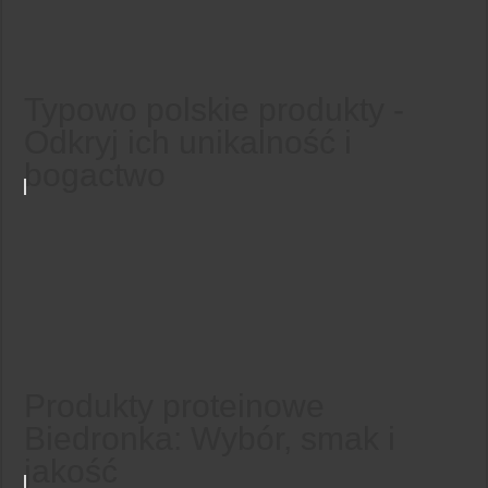
Typowo polskie produkty -
Odkryj ich unikalność i
bogactwo
Produkty proteinowe
Biedronka: Wybór, smak i
jakość