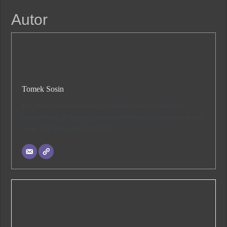
Autor
Tomek Sosin
Hej, Witam Was na moim blogu! Jestem Tomek, zajmuję się
księgowością, dlatego też postanowiłem zająć się tworzeniem tego
bloga 🙂 Zapraszam do czytania!