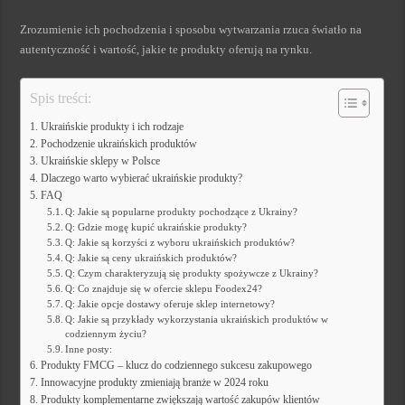
Zrozumienie ich pochodzenia i sposobu wytwarzania rzuca światło na
autentyczność i wartość, jakie te produkty oferują na rynku.
Spis treści:
Ukraińskie produkty i ich rodzaje
Pochodzenie ukraińskich produktów
Ukraińskie sklepy w Polsce
Dlaczego warto wybierać ukraińskie produkty?
FAQ
Q: Jakie są popularne produkty pochodzące z Ukrainy?
Q: Gdzie mogę kupić ukraińskie produkty?
Q: Jakie są korzyści z wyboru ukraińskich produktów?
Q: Jakie są ceny ukraińskich produktów?
Q: Czym charakteryzują się produkty spożywcze z Ukrainy?
Q: Co znajduje się w ofercie sklepu Foodex24?
Q: Jakie opcje dostawy oferuje sklep internetowy?
Q: Jakie są przykłady wykorzystania ukraińskich produktów w
codziennym życiu?
Inne posty:
Produkty FMCG – klucz do codziennego sukcesu zakupowego
Innowacyjne produkty zmieniają branże w 2024 roku
Produkty komplementarne zwiększają wartość zakupów klientów