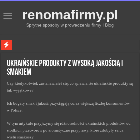
renomafirmy.pl
Sprytne sposoby w prowadzeniu firmy I Blog
Marka osobista przez pasje — jak hobby buduje wizerunek profesjonalisty
Ukraińskie produkty z wysoką jakością i
Kiedy zmieniać strategię PR dla lepszych wyników
smakiem
Monitorowanie wizerunku w sieci kluczem do sukcesu
Czy kiedykolwiek zastanawiałeś się, co sprawia, że ukraińskie produkty są
Kryzys a zmiana strategii PR w skutecznym zarządzaniu
tak wyjątkowe?
Adaptacja strategii PR kluczem do sukcesu w zmianach
Ich bogaty smak i jakość przyciągają coraz większą liczbę konsumentów
w Polsce.
W tym artykule przyjrzymy się różnorodności ukraińskich produktów, od
słodkich przetworów po aromatyczne przyprawy, które zdobyły serca
wielu smakoszy.