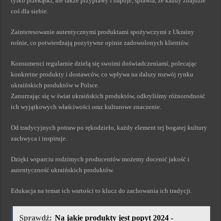
tylko przekąski, ale także przyprawy i napoje, sprawia, że każdy znajdzie
coś dla siebie.
Zainteresowanie autentycznymi produktami spożywczymi z Ukrainy
rośnie, co potwierdzają pozytywne opinie zadowolonych klientów.
Konsumenci regularnie dzielą się swoimi doświadczeniami, polecając
konkretne produkty i dostawców, co wpływa na dalszy rozwój rynku
ukraińskich produktów w Polsce.
Zanurzając się w świat ukraińskich produktów, odkryliśmy różnorodność
ich wyjątkowych właściwości oraz kulturowe znaczenie.
Od tradycyjnych potraw po rękodzieło, każdy element tej bogatej kultury
zachwyca i inspiruje.
Dzięki wsparciu rodzimych producentów możemy docenić jakość i
autentyczność ukraińskich produktów.
Edukacja na temat ich wartości to klucz do zachowania ich tradycji.
Sprawdź:
Na jakie produkty jest popyt 2024 -