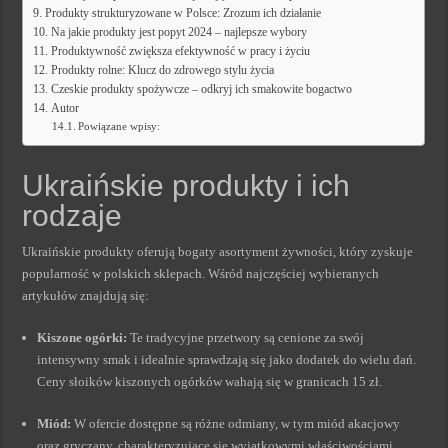
Produkty strukturyzowane w Polsce: Zrozum ich działanie
Na jakie produkty jest popyt 2024 – najlepsze wybory
Produktywność zwiększa efektywność w pracy i życiu
Produkty rolne: Klucz do zdrowego stylu życia
Czeskie produkty spożywcze – odkryj ich smakowite bogactwo
Autor
Powiązane wpisy:
Ukraińskie produkty i ich
rodzaje
Ukraińskie produkty oferują bogaty asortyment żywności, który zyskuje
popularność w polskich sklepach. Wśród najczęściej wybieranych
artykułów znajdują się:
Kiszone ogórki:
Te tradycyjne przetwory są cenione za swój
intensywny smak i idealnie sprawdzają się jako dodatek do wielu dań.
Ceny słoików kiszonych ogórków wahają się w granicach 15 zł.
Miód:
W ofercie dostępne są różne odmiany, w tym miód akacjowy
oraz gryczany, charakteryzujące się wyjątkowymi właściwościami