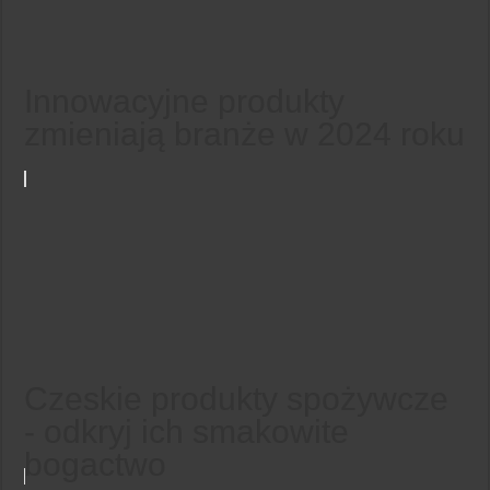
Innowacyjne produkty
zmieniają branże w 2024 roku
Czeskie produkty spożywcze
- odkryj ich smakowite
bogactwo