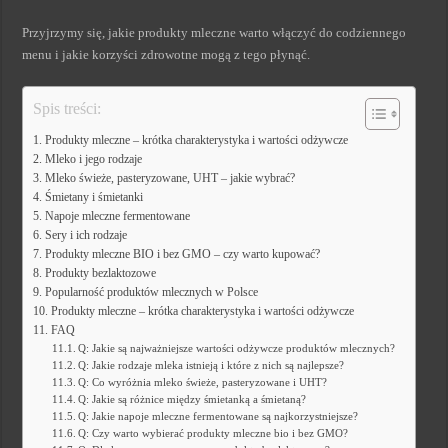
Przyjrzymy się, jakie produkty mleczne warto włączyć do codziennego
menu i jakie korzyści zdrowotne mogą z tego płynąć.
Spis treści:
Produkty mleczne – krótka charakterystyka i wartości odżywcze
Mleko i jego rodzaje
Mleko świeże, pasteryzowane, UHT – jakie wybrać?
Śmietany i śmietanki
Napoje mleczne fermentowane
Sery i ich rodzaje
Produkty mleczne BIO i bez GMO – czy warto kupować?
Produkty bezlaktozowe
Popularność produktów mlecznych w Polsce
Produkty mleczne – krótka charakterystyka i wartości odżywcze
FAQ
Q: Jakie są najważniejsze wartości odżywcze produktów mlecznych?
Q: Jakie rodzaje mleka istnieją i które z nich są najlepsze?
Q: Co wyróżnia mleko świeże, pasteryzowane i UHT?
Q: Jakie są różnice między śmietanką a śmietaną?
Q: Jakie napoje mleczne fermentowane są najkorzystniejsze?
Q: Czy warto wybierać produkty mleczne bio i bez GMO?