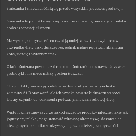
Śmietanka i śmietana różnią się przede wszystkim procesem produkcji.
Śmietanka to produkt o wyższej zawartości tłuszczu, powstający z mleka
podczas separacji tłuszczu.
Ma wysoką kaloryczność, co czyni ją mniej korzystnym wyborem w
przypadku diety niskotłuszczowej, jednak nadaje potrawom aksamitną
konsystencję i wyrazisty smak.
Z kolei śmietana powstaje z fermentacji śmietanki, co sprawia, że zawiera
probiotyki i ma nieco niższy poziom tłuszczu.
Oba produkty zawierają podobne wartości odżywcze, w tym białko,
witaminy A i D oraz wapń, ale ich wysoka zawartość tłuszczu stanowi
istotny czynnik do rozważenia podczas planowania zdrowej diety.
Warto również zauważyć, że niskotłuszczowe produkty mleczne, takie jak
jogurty czy mleko, mogą stanowić zdrowszą alternatywę, dostarczając
niezbędnych składników odżywczych przy mniejszej kaloryczności.