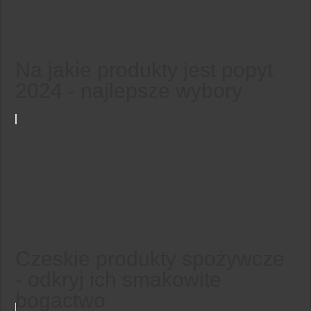
Na jakie produkty jest popyt
2024 - najlepsze wybory
Czeskie produkty spożywcze
- odkryj ich smakowite
bogactwo