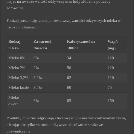
mając na uwadze wartość odżywczą oraz indywidualne potrzeby
zdrowotne.
Poniżej prezentuję tabelę porównawczą wartości odżywczych mleka w
różnych odmianach:
Rodzaj
Zawartość
Kaloryczność na
Wapń
mleka
tłuszczu
100ml
(mg)
Mleko 0%
0%
34
120
Mleko 2%
2%
50
120
Mleko 3,2%
3,2%
62
120
Mleko kozie
3,5%
69
75
Mleko
6%
85
150
owcze
Produkty mleczne odgrywają kluczową rolę w naszym codziennym życiu,
oferując nie tylko wartości odżywcze, ale również smakowe
doświadczenia.