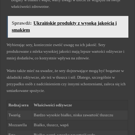
właściwości zdrowotne.
Sprawdź:
Ukraińskie produkty z wysoką jakością i
smakiem
Wybierając sery, koniecznie zwróć uwagę na ich jakość. Sery
produkowane z mleka wysokiej jakości mają lepsze wartości odżywcze i
mniej dodatków, co korzystnie wpływa na zdrowie.
Warto także mieć na uwadze, że sery dojrzewające mogą być bogatsze w
składniki odżywcze, ale też w tłuszcz i sól. Dlatego, szczególnie w
przypadku osób z nadciśnieniem czy innymi schorzeniami, zaleca się ich
umiarkowane spożycie.
Rodzaj sera
Właściwości odżywcze
Twaróg
Bardzo wysokie białko, niska zawartość tłuszczu
Mozzarella
Białko, tłuszcz, wapń
Feta
Białko, wapń, wysoka zawartość sodu