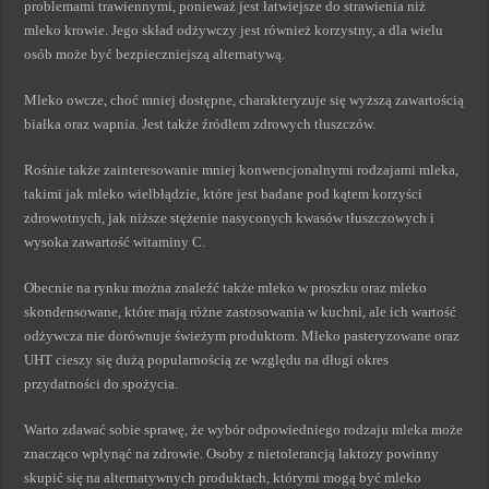
problemami trawiennymi, ponieważ jest łatwiejsze do strawienia niż
mleko krowie. Jego skład odżywczy jest również korzystny, a dla wielu
osób może być bezpieczniejszą alternatywą.
Mleko owcze, choć mniej dostępne, charakteryzuje się wyższą zawartością
białka oraz wapnia. Jest także źródłem zdrowych tłuszczów.
Rośnie także zainteresowanie mniej konwencjonalnymi rodzajami mleka,
takimi jak mleko wielbłądzie, które jest badane pod kątem korzyści
zdrowotnych, jak niższe stężenie nasyconych kwasów tłuszczowych i
wysoka zawartość witaminy C.
Obecnie na rynku można znaleźć także mleko w proszku oraz mleko
skondensowane, które mają różne zastosowania w kuchni, ale ich wartość
odżywcza nie dorównuje świeżym produktom. Mleko pasteryzowane oraz
UHT cieszy się dużą popularnością ze względu na długi okres
przydatności do spożycia.
Warto zdawać sobie sprawę, że wybór odpowiedniego rodzaju mleka może
znacząco wpłynąć na zdrowie. Osoby z nietolerancją laktozy powinny
skupić się na alternatywnych produktach, którymi mogą być mleko