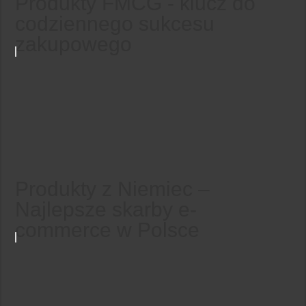
Produkty FMCG - klucz do
codziennego sukcesu
zakupowego
Produkty z Niemiec –
Najlepsze skarby e-
commerce w Polsce