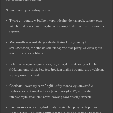
Najpopularniejsze rodzaje serów to:
Twaróg
– bogaty w białko i wapń, idealny do kanapek, sałatek oraz
jako baza do ciast. Warto wybierać twaróg chudy dla niższej zawartości
tłuszczu.
Mozzarella
– wyróżniająca się delikatną konsystencją i
smakowitością, świetna do sałatek caprese oraz pizzy. Zawiera sporo
tłuszczu, ale także białka.
Feta
– ser o wyrazistym smaku, często wykorzystywany w kuchni
śródziemnomorskiej. Feta jest źródłem białka i wapnia, ale zwykle ma
wyższą zawartość sodu.
Cheddar
– twardszy ser z Anglii, który można wykorzystać w
zapiekankach, kanapkach czy jako przekąska. Wyróżnia się
intensywnym smakiem i zróżnicowaną zawartością tłuszczu.
Parmezan
– ser twardy, doskonały do starcia i posypania potraw.
Bogaty w białko i wapń, warty uwagi w diecie ze względu na swoje