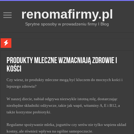
renomafirmy.pl
Sprytne sposoby w prowadzeniu firmy I Blog
Marka osobista przez pasje — jak hobby buduje wizerunek profesjonalisty
Produkty mleczne wzmacniają zdrowie i
Kiedy zmieniać strategię PR dla lepszych wyników
kości
Monitorowanie wizerunku w sieci kluczem do sukcesu
Czy wiesz, że produkty mleczne mogą być kluczem do mocnych kości i
Kryzys a zmiana strategii PR w skutecznym zarządzaniu
lepszego zdrowia?
Adaptacja strategii PR kluczem do sukcesu w zmianach
W naszej diecie, nabiał odgrywa niezwykle istotną rolę, dostarczając
niezbędne składniki odżywcze, takie jak wapń, witaminy A, E i B12, a
także korzystne probiotyki.
Regularne spożywanie mleka, jogurtów czy serów nie tylko wspiera układ
kostny, ale również wpływa na ogólne samopoczucie.