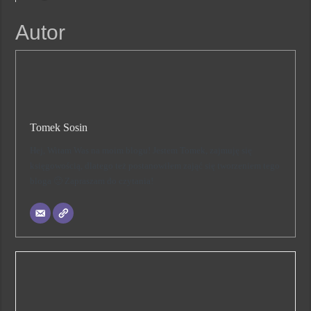
Autor
Tomek Sosin
Hej, Witam Was na moim blogu! Jestem Tomek, zajmuję się
księgowością, dlatego też postanowiłem zająć się tworzeniem tego
bloga 🙂 Zapraszam do czytania!