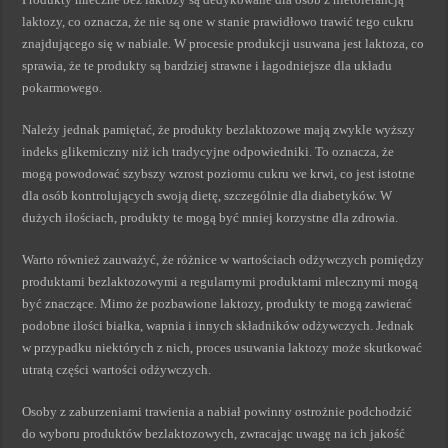
laktozy, co oznacza, że nie są one w stanie prawidłowo trawić tego cukru
znajdującego się w nabiale. W procesie produkcji usuwana jest laktoza, co
sprawia, że te produkty są bardziej strawne i łagodniejsze dla układu
pokarmowego.
Należy jednak pamiętać, że produkty bezlaktozowe mają zwykle wyższy
indeks glikemiczny niż ich tradycyjne odpowiedniki. To oznacza, że
mogą powodować szybszy wzrost poziomu cukru we krwi, co jest istotne
dla osób kontrolujących swoją dietę, szczególnie dla diabetyków. W
dużych ilościach, produkty te mogą być mniej korzystne dla zdrowia.
Warto również zauważyć, że różnice w wartościach odżywczych pomiędzy
produktami bezlaktozowymi a regularnymi produktami mlecznymi mogą
być znaczące. Mimo że pozbawione laktozy, produkty te mogą zawierać
podobne ilości białka, wapnia i innych składników odżywczych. Jednak
w przypadku niektórych z nich, proces usuwania laktozy może skutkować
utratą części wartości odżywczych.
Osoby z zaburzeniami trawienia a nabiał powinny ostrożnie podchodzić
do wyboru produktów bezlaktozowych, zwracając uwagę na ich jakość