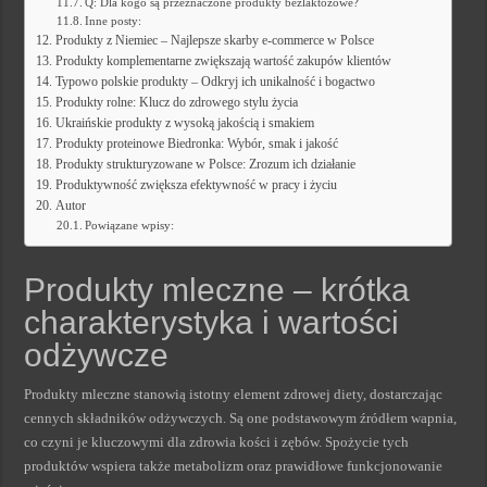
Q: Dla kogo są przeznaczone produkty bezlaktozowe?
Inne posty:
Produkty z Niemiec – Najlepsze skarby e-commerce w Polsce
Produkty komplementarne zwiększają wartość zakupów klientów
Typowo polskie produkty – Odkryj ich unikalność i bogactwo
Produkty rolne: Klucz do zdrowego stylu życia
Ukraińskie produkty z wysoką jakością i smakiem
Produkty proteinowe Biedronka: Wybór, smak i jakość
Produkty strukturyzowane w Polsce: Zrozum ich działanie
Produktywność zwiększa efektywność w pracy i życiu
Autor
Powiązane wpisy:
Produkty mleczne – krótka
charakterystyka i wartości
odżywcze
Produkty mleczne stanowią istotny element zdrowej diety, dostarczając
cennych składników odżywczych. Są one podstawowym źródłem wapnia,
co czyni je kluczowymi dla zdrowia kości i zębów. Spożycie tych
produktów wspiera także metabolizm oraz prawidłowe funkcjonowanie