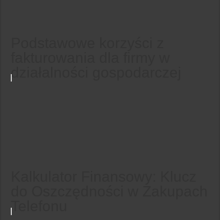
Podstawowe korzyści z
fakturowania dla firmy w
działalności gospodarczej
Kalkulator Finansowy: Klucz
do Oszczędności w Zakupach
Telefonu