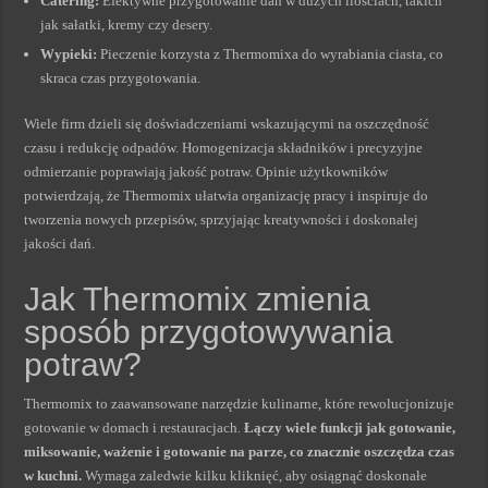
Catering:
Efektywne przygotowanie dań w dużych ilościach, takich
jak sałatki, kremy czy desery.
Wypieki:
Pieczenie korzysta z Thermomixa do wyrabiania ciasta, co
skraca czas przygotowania.
Wiele firm dzieli się doświadczeniami wskazującymi na oszczędność
czasu i redukcję odpadów. Homogenizacja składników i precyzyjne
odmierzanie poprawiają jakość potraw. Opinie użytkowników
potwierdzają, że Thermomix ułatwia organizację pracy i inspiruje do
tworzenia nowych przepisów, sprzyjając kreatywności i doskonałej
jakości dań.
Jak Thermomix zmienia
sposób przygotowywania
potraw?
Thermomix to zaawansowane narzędzie kulinarne, które rewolucjonizuje
gotowanie w domach i restauracjach.
Łączy wiele funkcji jak gotowanie,
miksowanie, ważenie i gotowanie na parze, co znacznie oszczędza czas
w kuchni.
Wymaga zaledwie kilku kliknięć, aby osiągnąć doskonałe