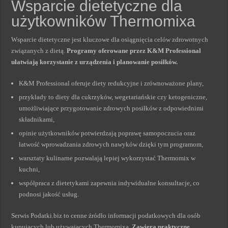
Wsparcie dietetyczne dla
użytkowników Thermomixa
Wsparcie dietetyczne jest kluczowe dla osiągnięcia celów zdrowotnych
związanych z dietą.
Programy oferowane przez K&M Professional
ułatwiają korzystanie z urządzenia i planowanie posiłków.
K&M Professional oferuje diety redukcyjne i zrównoważone plany,
przykłady to diety dla cukrzyków, wegetariańskie czy ketogeniczne,
umożliwiające przygotowanie zdrowych posiłków z odpowiednimi
składnikami,
opinie użytkowników potwierdzają poprawę samopoczucia oraz
łatwość wprowadzania zdrowych nawyków dzięki tym programom,
warsztaty kulinarne pozwalają lepiej wykorzystać Thermomix w
kuchni,
współpraca z dietetykami zapewnia indywidualne konsultacje, co
podnosi jakość usług.
Serwis Podatki.biz to cenne źródło informacji podatkowych dla osób
kupujących lub używających Thermomixa.
Zawiera praktyczne