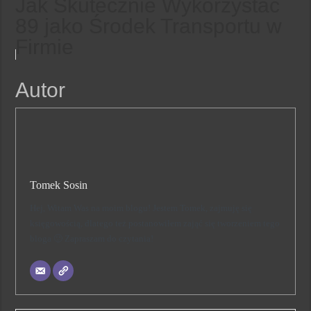
Jak Skutecznie Wykorzystać
89 jako Środek Transportu w
Firmie
Autor
Tomek Sosin
Hej, Witam Was na moim blogu! Jestem Tomek, zajmuję się
księgowością, dlatego też postanowiłem zająć się tworzeniem tego
bloga 🙂 Zapraszam do czytania!