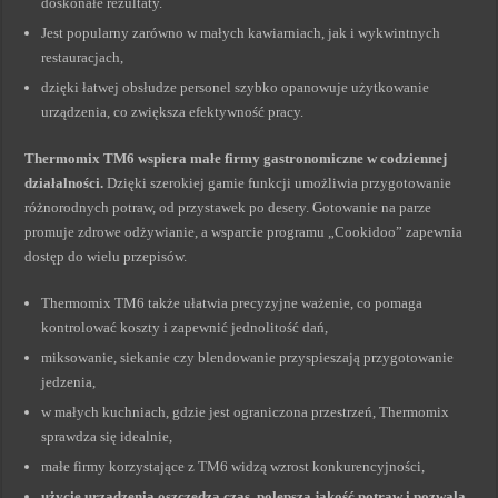
doskonałe rezultaty.
Jest popularny zarówno w małych kawiarniach, jak i wykwintnych
restauracjach,
dzięki łatwej obsłudze personel szybko opanowuje użytkowanie
urządzenia, co zwiększa efektywność pracy.
Thermomix TM6 wspiera małe firmy gastronomiczne w codziennej
działalności.
Dzięki szerokiej gamie funkcji umożliwia przygotowanie
różnorodnych potraw, od przystawek po desery. Gotowanie na parze
promuje zdrowe odżywianie, a wsparcie programu „Cookidoo” zapewnia
dostęp do wielu przepisów.
Thermomix TM6 także ułatwia precyzyjne ważenie, co pomaga
kontrolować koszty i zapewnić jednolitość dań,
miksowanie, siekanie czy blendowanie przyspieszają przygotowanie
jedzenia,
w małych kuchniach, gdzie jest ograniczona przestrzeń, Thermomix
sprawdza się idealnie,
małe firmy korzystające z TM6 widzą wzrost konkurencyjności,
użycie urządzenia oszczędza czas, polepsza jakość potraw i pozwala