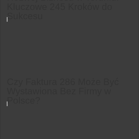
Kluczowe 245 Kroków do
Sukcesu
Czy Faktura 286 Może Być
Wystawiona Bez Firmy w
Polsce?