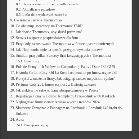
Uzyskiwanie informacji o odliczeniach
Aktualizacje przepisów
Linki do przydatnych zasobów
Gwarancja i serwis Thermomixa
Co obejmuje gwarancja na Thermomix TM6?
Jak dbać o Thermomix, aby służył przez lata?
Serwis i wsparcie posprzedażowe dla firm
Przykłady zastosowania Thermomixa w firmach gastronomicznych
Jak Thermomix zmienia sposób przygotowywania potraw?
Studium przypadku: Sukcesy firm korzystających z Thermomixa
Inne posty:
Polskie Firmy i Ich Wpływ na Gospodarkę: Fakty i Dane 182 GUS
Historia Perfum Coty: Od La Rose Jacqueminot po Innowacyjne 239
Korzyści z założenia firmy: Jak osiągnąć sukces na polskim rynku?
Perfumy Coty 251: Innowacyjność z Historią Luksusu
Jak efektywnie założyć firmę ubezpieczeniową w Polsce?
Rejestracja Firmy w Polsce: Kompletny Przewodnik w 60 Krokach
Najbogatsze firmy świata: Analiza wycen i trendów 2024
Skuteczne Zarządzanie Fanpagem na Facebooku: Poradnik 142 kroki do
Sukcesu
Autor
Powiązane wpisy: