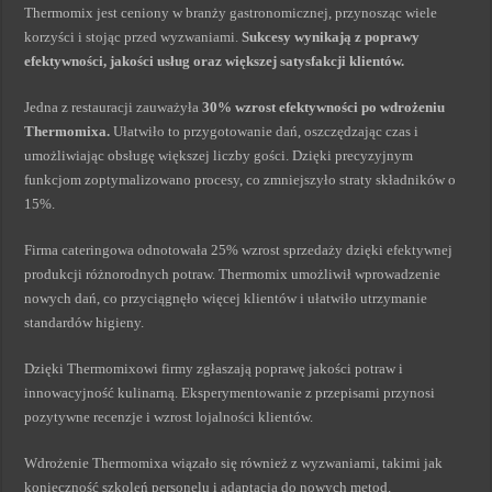
Thermomix jest ceniony w branży gastronomicznej, przynosząc wiele
korzyści i stojąc przed wyzwaniami.
Sukcesy wynikają z poprawy
efektywności, jakości usług oraz większej satysfakcji klientów.
Jedna z restauracji zauważyła
30% wzrost efektywności po wdrożeniu
Thermomixa.
Ułatwiło to przygotowanie dań, oszczędzając czas i
umożliwiając obsługę większej liczby gości. Dzięki precyzyjnym
funkcjom zoptymalizowano procesy, co zmniejszyło straty składników o
15%.
Firma cateringowa odnotowała 25% wzrost sprzedaży dzięki efektywnej
produkcji różnorodnych potraw. Thermomix umożliwił wprowadzenie
nowych dań, co przyciągnęło więcej klientów i ułatwiło utrzymanie
standardów higieny.
Dzięki Thermomixowi firmy zgłaszają poprawę jakości potraw i
innowacyjność kulinarną. Eksperymentowanie z przepisami przynosi
pozytywne recenzje i wzrost lojalności klientów.
Wdrożenie Thermomixa wiązało się również z wyzwaniami, takimi jak
konieczność szkoleń personelu i adaptacja do nowych metod.