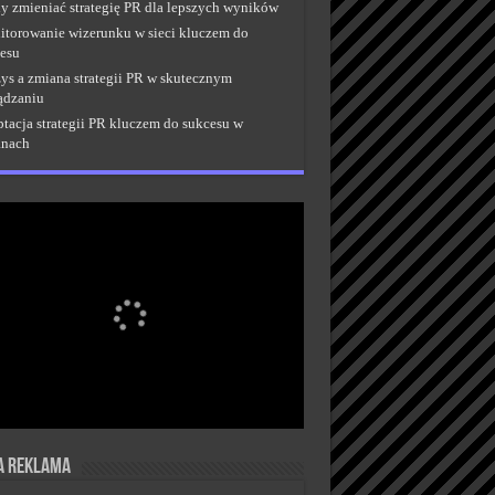
y zmieniać strategię PR dla lepszych wyników
torowanie wizerunku w sieci kluczem do
esu
ys a zmiana strategii PR w skutecznym
ądzaniu
tacja strategii PR kluczem do sukcesu w
anach
a reklama