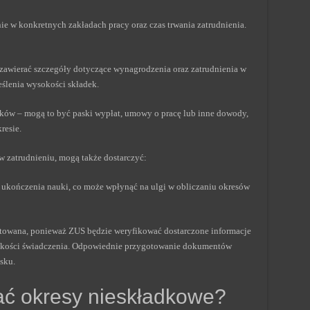
ie w konkretnych zakładach pracy oraz czas trwania zatrudnienia.
awierać szczegóły dotyczące wynagrodzenia oraz zatrudnienia w
reślenia wysokości składek.
ów – mogą to być paski wypłat, umowy o pracę lub inne dowody,
resie.
w zatrudnieniu, mogą także dostarczyć:
a ukończenia nauki, co może wpłynąć na ulgi w obliczaniu okresów
owana, ponieważ ZUS będzie weryfikować dostarczone informacje
sokości świadczenia. Odpowiednie przygotowanie dokumentów
sku.
ć okresy nieskładkowe?