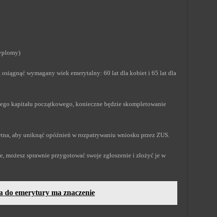
yplomy)
osiągnąć wymagany wiek emerytalny: 60 lat dla kobiet i 65 lat dla
onego kapitału początkowego, konieczne będzie skompletowanie
tna, aby uniknąć opóźnień w rozpatrywaniu wniosku przez ZUS.
e, możesz sprawnie przygotować swoje zgłoszenie i złożyć je w
dia do emerytury ma znaczenie