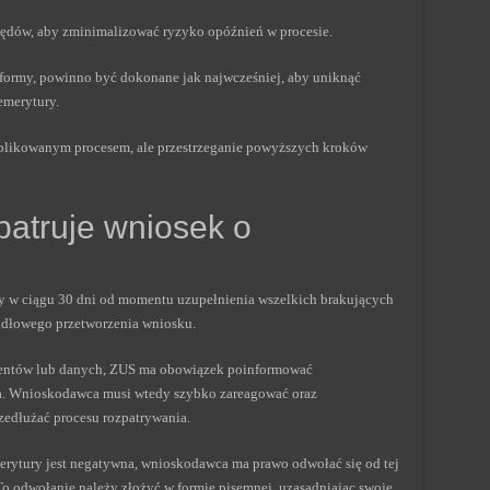
ędów, aby zminimalizować ryzyko opóźnień w procesie.
 formy, powinno być dokonane jak najwcześniej, aby uniknąć
merytury.
plikowanym procesem, ale przestrzeganie powyższych kroków
patruje wniosek o
ry w ciągu 30 dni od momentu uzupełnienia wszelkich brakujących
idłowego przetworzenia wniosku.
mentów lub danych, ZUS ma obowiązek poinformować
a. Wnioskodawca musi wtedy szybko zareagować oraz
edłużać procesu rozpatrywania.
erytury jest negatywna, wnioskodawca ma prawo odwołać się od tej
 To odwołanie należy złożyć w formie pisemnej, uzasadniając swoje