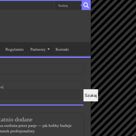
Regulamin
Partnerzy
Kontakt
aj
Szukaj
tatnio dodane
a osobista przez pasje — jak hobby buduje
runek profesjonalisty