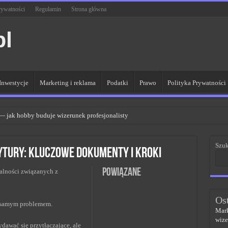
rywatności
Regulamin
Strona główna
pl
Inwestycje
Marketing i reklama
Podatki
Prawo
Polityka Prywatności
 — jak hobby buduje wizerunek profesjonalisty
R dla lepszych wyników
Szuk
 sieci kluczem do sukcesu
ytury: Kluczowe dokumenty i kroki
PR w skutecznym zarządzaniu
Powiązane
malności związanych z
czem do sukcesu w zmianach
Os
m samym problemem.
Mark
wize
awać się przytłaczające, ale