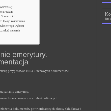
owiedz się!
era rodziny
Ko
? Sprawdź to!
Brak
yć Twoje świadczenia
j właściwego wyboru
 uzyskać wsparcie
nie emerytury.
mentacja
 muszą przygotować kilka kluczowych dokumentów.
rzyznanie emerytury.
okresach składkowych oraz nieskładkowych.
złożenia dokumentów potwierdzających okresy składkowe i