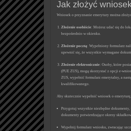
Jak złożyć wniose
Wniosek o przyznanie emerytury można złożyć n
Złożenie osobiście
: Możesz udać się do lo
bezpośrednio w okienku.
Złożenie pocztą
: Wypełniony formularz nal
upewnić się, że wszystkie wymagane dokum
Złożenie elektronicznie
: Osoby, które posi
(PUE ZUS), mogą skorzystać z opcji e-wnios
ZUS, wypełnić formularz emerytalny, a nast
kwalifikowanego.
Aby skutecznie wypełnić wniosek o emeryturę
Przygotuj wszystkie niezbędne dokumenty, t
dokumenty potwierdzające okresy składkow
Wypełnij formularz wniosku, zwracając szc