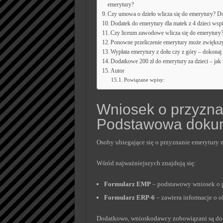
emerytury?
Czy umowa o dzieło wlicza się do emerytury? D
Dodatek do emerytury dla matek z 4 dzieci wspi
Czy liceum zawodowe wlicza się do emerytury
Ponowne przeliczenie emerytury może zwiększ
Wypłata emerytury z dołu czy z góry – dokona
Dodatkowe 200 zł do emerytury za dzieci – jak
Autor
Powiązane wpisy:
Wniosek o przyzna
Podstawowa doku
Osoby ubiegające się o przyznanie emerytury
Wśród najważniejszych znajdują się:
Formularz EMP
– podstawowy wniosek o p
Formularz ERP-6
– zawiera informacje o 
Dodatkowo, wnioskodawcy zobowiązani są do 