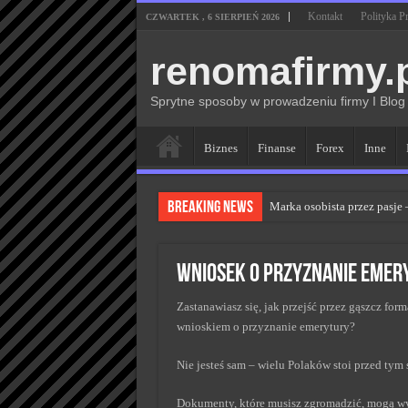
Kontakt
Polityka P
CZWARTEK , 6 SIERPIEŃ 2026
renomafirmy.
Sprytne sposoby w prowadzeniu firmy I Blog
Biznes
Finanse
Forex
Inne
Breaking News
Marka osobista przez pasje
Kiedy zmieniać strategię P
Monitorowanie wizerunku w
Wniosek o przyznanie emer
Kryzys a zmiana strategii 
Zastanawiasz się, jak przejść przez gąszcz for
Adaptacja strategii PR klu
wnioskiem o przyznanie emerytury?
Nie jesteś sam – wielu Polaków stoi przed ty
Dokumenty, które musisz zgromadzić, mogą wyd