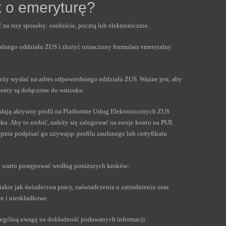
k o emeryturę?
a trzy sposoby: osobiście, pocztą lub elektronicznie.
kalnego oddziału ZUS i złożyć oznaczony formularz emerytalny
eży wysłać na adres odpowiedniego oddziału ZUS. Ważne jest, aby
enty są dołączone do wniosku.
adają aktywny profil na Platformie Usług Elektronicznych ZUS
ku. Aby to zrobić, należy się zalogować na swoje konto na PUE
ępnie podpisać go używając profilu zaufanego lub certyfikatu
, warto postępować według poniższych kroków:
akie jak świadectwa pracy, zaświadczenia o zatrudnieniu oraz
e i nieskładkowe.
zególną uwagę na dokładność podawanych informacji.