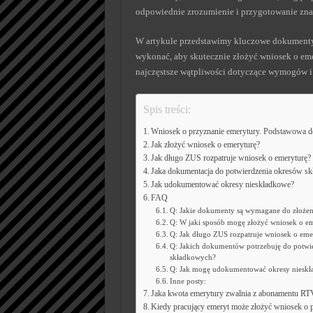
odpowiednie zrozumienie i przygotowanie znac
W artykule przedstawimy kluczowe dokumenty 
wykonać, aby skutecznie złożyć wniosek o eme
najczęstsze wątpliwości dotyczące wymogów i
Spis treści:
Wniosek o przyznanie emerytury. Podstawowa d
Jak złożyć wniosek o emeryturę?
Jak długo ZUS rozpatruje wniosek o emeryturę?
Jaka dokumentacja do potwierdzenia okresów s
Jak udokumentować okresy nieskładkowe?
FAQ
Q: Jakie dokumenty są wymagane do złożen
Q: W jaki sposób mogę złożyć wniosek o e
Q: Jak długo ZUS rozpatruje wniosek o eme
Q: Jakich dokumentów potrzebuję do potwi
składkowych?
Q: Jak mogę udokumentować okresy niesk
Inne posty:
Jaka kwota emerytury zwalnia z abonamentu RT
Kiedy pracujący emeryt może złożyć wniosek o 