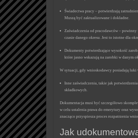
Świadectwa pracy – potwierdzają zatrudnien
Muszą być zaktualizowane i dokładne.
Zaświadczenia od pracodawców – powinny z
czasie danego okresu. Jest to istotne dla ok
Dokumenty potwierdzające wysokość zarobk
które jasno wskazują na zarobki w danym ok
W sytuacji, gdy wnioskodawcy posiadają luki 
Inne zaświadczenia, takie jak potwierdzeni
składkowych.
Dokumentacja musi być szczegółowo skomplet
w celu ustalenia prawa do emerytury oraz wy
znacząco przyspiesza proces rozpatrzenia wnio
Jak udokumentowa