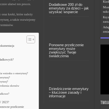
Kied
znie ułatwi ten proces.
Dodatkowe 200 zł do
Moni
emerytury za dzieci – jak
uzyskać wsparcie
sukc
oraz kroki, które należy
Kryz
ryturę, a także rozwiejemy
zarz
 terminów.
Adap
zmi
Ponowne przeliczenie
okumentacja
emerytury może
zwiększyć Twoje
świadczenia
kładkowych?
ia wniosku o emeryturę?
meryturę?
ryturę?
erdzenia okresów
Dziedziczenie emerytury
– kluczowe zasady i
ładkowe?
informacje
Twoj
V 2023?
ponowne przeliczenie