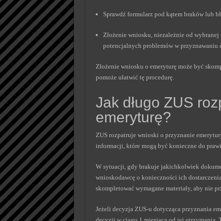
Sprawdź formularz pod kątem braków lub bł
Złożenie wniosku, niezależnie od wybranej
potencjalnych problemów w przyznawaniu e
Złożenie wniosku o emeryturę może być skom
pomoże ułatwić tę procedurę.
Jak długo ZUS roz
emeryturę?
ZUS rozpatruje wnioski o przyznanie emerytu
informacji, które mogą być konieczne do praw
W sytuacji, gdy brakuje jakichkolwiek doku
wnioskodawcę o konieczności ich dostarczeni
skompletować wymagane materiały, aby nie prz
Jeżeli decyzja ZUS-u dotycząca przyznania em
decyzji w ciągu 1 miesiąca od jej otrzymania.