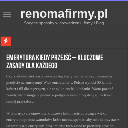
renomafirmy.pl
Sprytne sposoby w prowadzeniu firmy I Blog
Marka osobista przez pasje — jak hobby buduje wizerunek profesjonalisty
Emerytura kiedy przejść – kluczowe
Kiedy zmieniać strategię PR dla lepszych wyników
zasady dla każdego
Monitorowanie wizerunku w sieci kluczem do sukcesu
Czy kiedykolwiek zastanawiałeś się, kiedy jest najlepszy moment na
Kryzys a zmiana strategii PR w skutecznym zarządzaniu
przejście na emeryturę? Wiek emerytalny w Polsce wynosi 60 lat dla
Adaptacja strategii PR kluczem do sukcesu w zmianach
kobiet i 65 dla mężczyzn, ale to tylko część układanki. Warto poznać
zasady, które mogą ci pomóc w podjęciu świadomej decyzji na temat
swojej przyszłości.
W tym artykule omówimy kluczowe informacje dotyczące wieku
emerytalnego oraz warunków, które musisz spełnić, aby móc skorzystać z
wcześniejszej emerytury. Zrozumienie tych zasad to pierwszy krok do