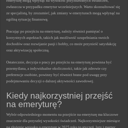
emeryturę mogą wpłynąć na wysokość przyznawanych świadczeń,
zwłaszcza w przypadku emerytur wcześniejszych. Warto skonsultować się
ze specjalistą, by zrozumieć, jak zmiany w emeryturach mogą wpłynąć na
ogólną sytuację finansową.
Pracując po przejściu na emeryturę, należy również pamiętać o
korzystnych aspektach, takich jak możliwość uzupełniania swoich
dochodów oraz rozwijanie pasji i hobby, co może przynieść satysfakcję
oraz aktywizację społeczną.
Ostatecznie, decyzja o pracy po przejściu na emeryturę powinna być
przemyślana, a indywidualne okoliczności, takie jak zdrowie czy
preferencje osobiste, powinny być również brane pod uwagę przy
podejmowaniu decyzji o dalszej aktywności zawodowej.
Kiedy najkorzystniej przejść
na emeryturę?
Wybór odpowiedniego momentu na przejście na emeryturę ma kluczowe
znaczenie dla przyszłej wysokości świadczeń. Najkorzystniejsze miesiące
na złożenie wniosku o emeryturę w 2025 roku to styczeń, luty i marzec.