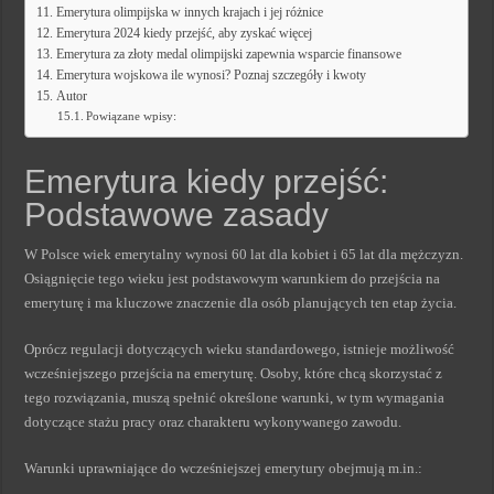
Emerytura olimpijska w innych krajach i jej różnice
Emerytura 2024 kiedy przejść, aby zyskać więcej
Emerytura za złoty medal olimpijski zapewnia wsparcie finansowe
Emerytura wojskowa ile wynosi? Poznaj szczegóły i kwoty
Autor
Powiązane wpisy:
Emerytura kiedy przejść:
Podstawowe zasady
W Polsce wiek emerytalny wynosi 60 lat dla kobiet i 65 lat dla mężczyzn.
Osiągnięcie tego wieku jest podstawowym warunkiem do przejścia na
emeryturę i ma kluczowe znaczenie dla osób planujących ten etap życia.
Oprócz regulacji dotyczących wieku standardowego, istnieje możliwość
wcześniejszego przejścia na emeryturę. Osoby, które chcą skorzystać z
tego rozwiązania, muszą spełnić określone warunki, w tym wymagania
dotyczące stażu pracy oraz charakteru wykonywanego zawodu.
Warunki uprawniające do wcześniejszej emerytury obejmują m.in.: