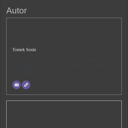
Autor
Tomek Sosin
Hej, Witam Was na moim blogu! Jestem Tomek, zajmuję się
księgowością, dlatego też postanowiłem zająć się tworzeniem tego
bloga 🙂 Zapraszam do czytania!