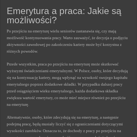
Emerytura a praca: Jakie są
możliwości?
Po przejściu na emeryturę wielu seniorów zastanawia się, czy mają
możliwość kontynuowania pracy. Warto zauważyć, że decyzja o podjęciu
aktywności zawodowej po zakończeniu kariery może być korzystna z
różnych powodów.
Przede wszystkim, praca po przejściu na emeryturę może skutkować
wyższymi świadczeniami emerytalnymi. W Polsce, osoby, które decydują
się na kontynuację kariery, mogą wpłynąć na wysokość swojego kapitału
emerytalnego poprzez dodatkowe składki. W przypadku dalszej pracy
przed osiągnięciem wieku emerytalnego, każda dodatkowa składka
zwiększa wartość emerytury, co może mieć miejsce również po przejściu
na emeryturę.
Alternatywnie, osoby, które zdecydują się na emeryturę, a następnie
podejmą pracę, będą musiały liczyć się z ograniczeniami dotyczącymi
wysokości zarobków. Oznacza to, że dochody z pracy po przejściu na