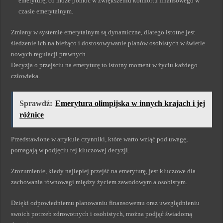
emeryturę, co może pomóc w zwiększeniu komfortu finansowego w
czasie emerytalnym.
Zmiany w systemie emerytalnym są dynamiczne, dlatego istotne jest
śledzenie ich na bieżąco i dostosowywanie planów osobistych w świetle
nowych regulacji prawnych.
Decyzja o przejściu na emeryturę to istotny moment w życiu każdego
człowieka.
Sprawdź:
Emerytura olimpijska w innych krajach i jej
różnice
Przedstawione w artykule czynniki, które warto wziąć pod uwagę,
pomagają w podjęciu tej kluczowej decyzji.
Zrozumienie, kiedy najlepiej przejść na emeryturę, jest kluczowe dla
zachowania równowagi między życiem zawodowym a osobistym.
Dzięki odpowiedniemu planowaniu finansowemu oraz uwzględnieniu
swoich potrzeb zdrowotnych i osobistych, można podjąć świadomą