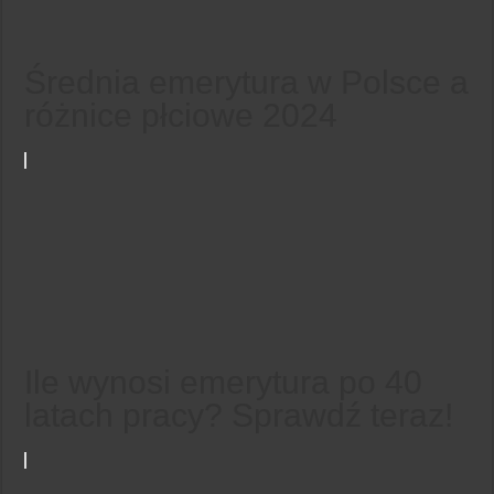
Średnia emerytura w Polsce a
różnice płciowe 2024
Ile wynosi emerytura po 40
latach pracy? Sprawdź teraz!