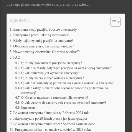
udanego planowania swojej emerytalnej przyszłości.
Spis treści:
Emerytura kiedy przejść: Podstawowe zasady
Emerytura a praca: Jakie są możliwości?
Kiedy najkorzystniej przejść na emeryturę?
Obliczanie emerytury: Co musisz wiedzieć?
Nowe przepisy emerytalne: Co warto wiedzieć?
FAQ
Q: Kiedy powinienem przejść na emeryturę?
Q: Jakie są zasady dotyczące przejścia na wcześniejszą emeryturę?
Q: Jak obliczana jest wysokość emerytury?
Q: Kiedy należy złożyć wniosek o emeryturę?
Q: Jakie dokumenty są potrzebne do złożenia wniosku o emeryturę?
Q: Jakie zalety niesie ze sobą wybór odpowiedniego terminu na
emeryturę?
Q: Co to są trzynastki i czternastki dla emerytów?
Q: Jak wpływa dodatkowy rok pracy na wysokość emerytury?
Inne posty:
Ile wynosi emerytura olimpijska w Polsce w 2024 roku
Jaka emerytura po 20 latach pracy i jak ją zwiększyć?
Ile wynosi emerytura mundurowa? Sprawdź aktualne dane
Emerytura strażaka – co musisz wiedzieć w 2023 roku