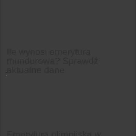
Ile wynosi emerytura
mundurowa? Sprawdź
aktualne dane
Emerytura olimpijska w