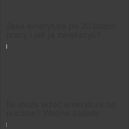
Jaka emerytura po 20 latach
pracy i jak ją zwiększyć?
Ile może leżeć emerytura na
poczcie? Ważne zasady