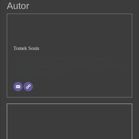
Autor
Tomek Sosin
Hej, Witam Was na moim blogu! Jestem Tomek, zajmuję się
księgowością, dlatego też postanowiłem zająć się tworzeniem tego
bloga 🙂 Zapraszam do czytania!