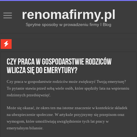
renomafirmy.pl
Sprytne sposoby w prowadzeniu firmy I Blog
Marka osobista przez pasje — jak hobby buduje wizerunek profesjonalisty
Czy praca w gospodarstwie rodziców
Kiedy zmieniać strategię PR dla lepszych wyników
wlicza się do emerytury?
Monitorowanie wizerunku w sieci kluczem do sukcesu
Czy praca w gospodarstwie rodziców może zwiększyć Twoją emeryturę?
Kryzys a zmiana strategii PR w skutecznym zarządzaniu
To pytanie stawia przed sobą wiele osób, które spędziły lata na wspieraniu
Adaptacja strategii PR kluczem do sukcesu w zmianach
rodzinnych przedsięwzięć.
Może się okazać, że okres ten ma istotne znaczenie w kontekście składek
na ubezpieczenie społeczne. W artykule przyjrzymy się przepisom oraz
wymogom, które umożliwiają uwzględnienie tych lat pracy w
emerytalnym bilansie.