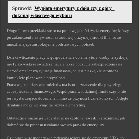
Sprawdź:
Wypłata emerytury z dołu czy z góry -
dokonaj właściwego wyboru
Długofalowo przekłada się to na poprawę jakości życia emerytów, którzy
po zakończeniu aktywności zawodowej otrzymują środki finansowe
umożliwiające zaspokojenie podstawowych potrzeb.
Dzięki wliczeniu pracy w gospodarstwie do emerytury, osoby te zyskują
nie tylko większe świadczenia, ale także poczucie zabezpieczenia na
starość oraz lepszą sytuację finansową, co jest niezwykle istotne w
kontekście planowania przyszłości.
Praca w gospodarstwie rodziców ma istotne znaczenie dla przyszłego
zabezpieczenia finansowego. Współpraca w rodzinnej firmie często nie
jest wystarczająco doceniana, mimo że przynosi liczne korzyści. Podjęte
działania mogą wpłynąć na przyszłą emeryturę.
Ostatecznie ważne jest, aby stanąć na czoło tej kwestii i zrozumieć, jak
dobrać się do procesu ustalania swoich praw do emerytury.
Czy praca w gospodarstwie rodziców wlicza się do emerytury? Tak, to