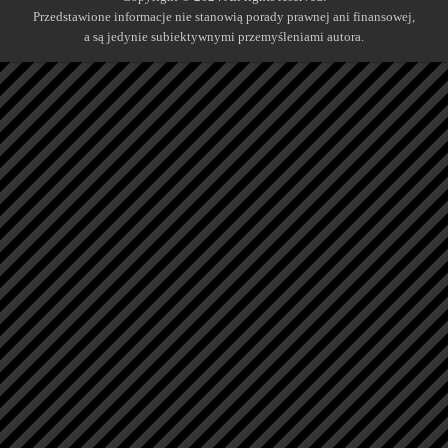
Przedstawione informacje nie stanowią porady prawnej ani finansowej,
a są jedynie subiektywnymi przemyśleniami autora.