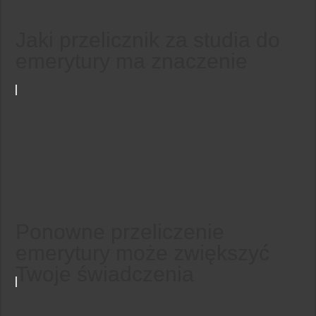
Jaki przelicznik za studia do
emerytury ma znaczenie
Ponowne przeliczenie
emerytury może zwiększyć
Twoje świadczenia