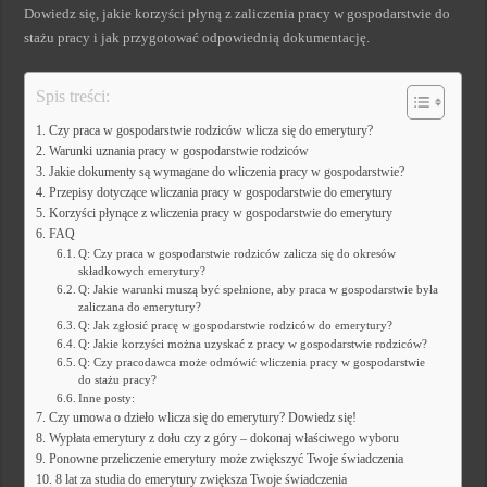
Dowiedz się, jakie korzyści płyną z zaliczenia pracy w gospodarstwie do
stażu pracy i jak przygotować odpowiednią dokumentację.
Spis treści:
Czy praca w gospodarstwie rodziców wlicza się do emerytury?
Warunki uznania pracy w gospodarstwie rodziców
Jakie dokumenty są wymagane do wliczenia pracy w gospodarstwie?
Przepisy dotyczące wliczania pracy w gospodarstwie do emerytury
Korzyści płynące z wliczenia pracy w gospodarstwie do emerytury
FAQ
Q: Czy praca w gospodarstwie rodziców zalicza się do okresów
składkowych emerytury?
Q: Jakie warunki muszą być spełnione, aby praca w gospodarstwie była
zaliczana do emerytury?
Q: Jak zgłosić pracę w gospodarstwie rodziców do emerytury?
Q: Jakie korzyści można uzyskać z pracy w gospodarstwie rodziców?
Q: Czy pracodawca może odmówić wliczenia pracy w gospodarstwie
do stażu pracy?
Inne posty:
Czy umowa o dzieło wlicza się do emerytury? Dowiedz się!
Wypłata emerytury z dołu czy z góry – dokonaj właściwego wyboru
Ponowne przeliczenie emerytury może zwiększyć Twoje świadczenia
8 lat za studia do emerytury zwiększa Twoje świadczenia