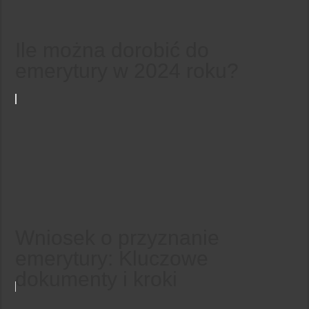
Ile można dorobić do
emerytury w 2024 roku?
Wniosek o przyznanie
emerytury: Kluczowe
dokumenty i kroki