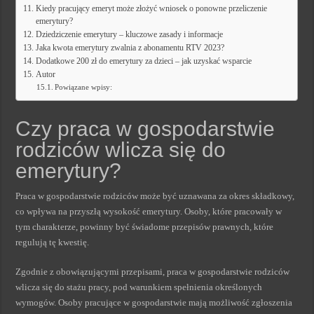
Kiedy pracujący emeryt może złożyć wniosek o ponowne przeliczenie
emerytury?
Dziedziczenie emerytury – kluczowe zasady i informacje
Jaka kwota emerytury zwalnia z abonamentu RTV 2023?
Dodatkowe 200 zł do emerytury za dzieci – jak uzyskać wsparcie
Autor
Powiązane wpisy:
Czy praca w gospodarstwie
rodziców wlicza się do
emerytury?
Praca w gospodarstwie rodziców może być uznawana za okres składkowy,
co wpływa na przyszłą wysokość emerytury. Osoby, które pracowały w
tym charakterze, powinny być świadome przepisów prawnych, które
regulują tę kwestię.
Zgodnie z obowiązującymi przepisami, praca w gospodarstwie rodziców
wlicza się do stażu pracy, pod warunkiem spełnienia określonych
wymogów. Osoby pracujące w gospodarstwie mają możliwość zgłoszenia