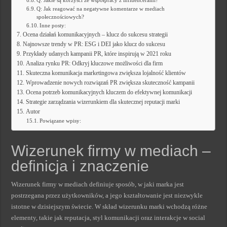
Q: Jakie są korzyści ze współpracy z influencerami?
Q: Jak reagować na negatywne komentarze w mediach
społecznościowych?
Inne posty:
Ocena działań komunikacyjnych – klucz do sukcesu strategii
Najnowsze trendy w PR: ESG i DEI jako klucz do sukcesu
Przykłady udanych kampanii PR, które inspirują w 2021 roku
Analiza rynku PR: Odkryj kluczowe możliwości dla firm
Skuteczna komunikacja marketingowa zwiększa lojalność klientów
Wprowadzenie nowych rozwiązań PR zwiększa skuteczność kampanii
Ocena potrzeb komunikacyjnych kluczem do efektywnej komunikacji
Strategie zarządzania wizerunkiem dla skutecznej reputacji marki
Autor
Powiązane wpisy:
Wizerunek firmy w mediach –
definicja i znaczenie
Wizerunek firmy w mediach definiuje sposób, w jaki marka jest
postrzegana przez użytkowników, a jego kształtowanie jest niezwykle
istotne w dzisiejszym świecie. W skład wizerunku marki wchodzą różne
elementy, takie jak reputacja, styl komunikacji oraz interakcje w social