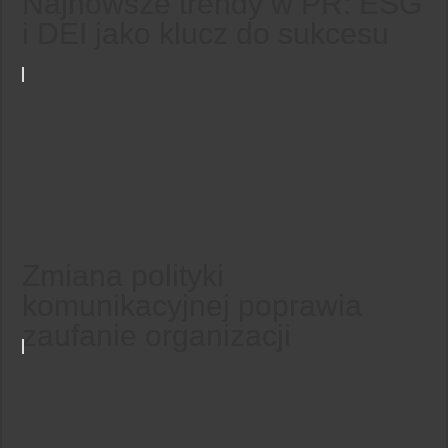
Najnowsze trendy w PR: ESG
i DEI jako klucz do sukcesu
Zmiana polityki
komunikacyjnej poprawia
zaufanie organizacji