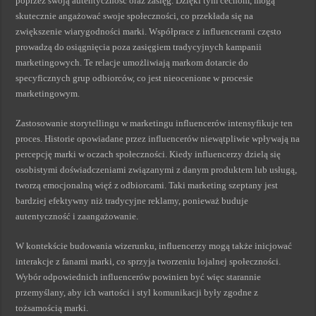
poprzez swoją autentyczność oraz zasięg. Dzięki tym cechom, mogą
skutecznie angażować swoje społeczności, co przekłada się na
zwiększenie wiarygodności marki. Współprace z influencerami często
prowadzą do osiągnięcia poza zasięgiem tradycyjnych kampanii
marketingowych. Te relacje umożliwiają markom dotarcie do
specyficznych grup odbiorców, co jest nieocenione w procesie
marketingowym.
Zastosowanie storytellingu w marketingu influencerów intensyfikuje ten
proces. Historie opowiadane przez influencerów niewątpliwie wpływają na
percepcję marki w oczach społeczności. Kiedy influencerzy dzielą się
osobistymi doświadczeniami związanymi z danym produktem lub usługą,
tworzą emocjonalną więź z odbiorcami. Taki marketing szeptany jest
bardziej efektywny niż tradycyjne reklamy, ponieważ buduje
autentyczność i zaangażowanie.
W kontekście budowania wizerunku, influencerzy mogą także inicjować
interakcje z fanami marki, co sprzyja tworzeniu lojalnej społeczności.
Wybór odpowiednich influencerów powinien być więc starannie
przemyślany, aby ich wartości i styl komunikacji były zgodne z
tożsamością marki.