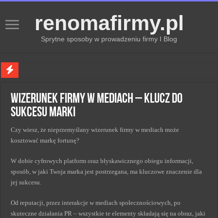
renomafirmy.pl
Sprytne sposoby w prowadzeniu firmy I Blog
Marka osobista przez pasje — jak hobby buduje wizerunek profesjonalisty
Wizerunek firmy w mediach – klucz do
Kiedy zmieniać strategię PR dla lepszych wyników
sukcesu marki
Monitorowanie wizerunku w sieci kluczem do sukcesu
Czy wiesz, że nieprzemyślany wizerunek firmy w mediach może
Kryzys a zmiana strategii PR w skutecznym zarządzaniu
kosztować markę fortunę?
Adaptacja strategii PR kluczem do sukcesu w zmianach
W dobie cyfrowych platform oraz błyskawicznego obiegu informacji,
sposób, w jaki Twoja marka jest postrzegana, ma kluczowe znaczenie dla
jej sukcesu.
Od reputacji, przez interakcje w mediach społecznościowych, po
skuteczne działania PR – wszystkie te elementy składają się na obraz, jaki