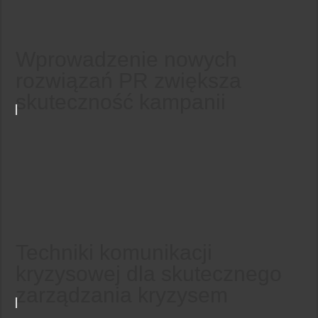
Wprowadzenie nowych
rozwiązań PR zwiększa
skuteczność kampanii
Techniki komunikacji
kryzysowej dla skutecznego
zarządzania kryzysem