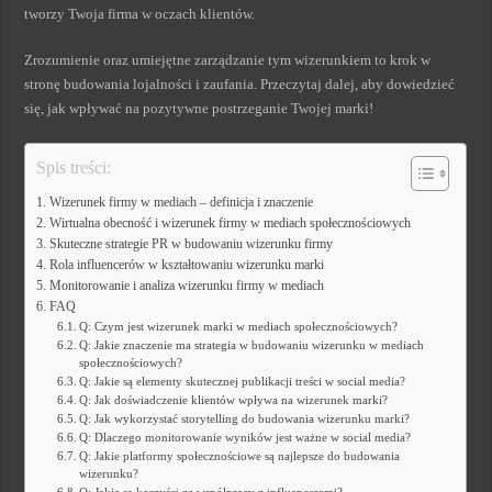
tworzy Twoja firma w oczach klientów.
Zrozumienie oraz umiejętne zarządzanie tym wizerunkiem to krok w
stronę budowania lojalności i zaufania. Przeczytaj dalej, aby dowiedzieć
się, jak wpływać na pozytywne postrzeganie Twojej marki!
Spis treści:
Wizerunek firmy w mediach – definicja i znaczenie
Wirtualna obecność i wizerunek firmy w mediach społecznościowych
Skuteczne strategie PR w budowaniu wizerunku firmy
Rola influencerów w kształtowaniu wizerunku marki
Monitorowanie i analiza wizerunku firmy w mediach
FAQ
Q: Czym jest wizerunek marki w mediach społecznościowych?
Q: Jakie znaczenie ma strategia w budowaniu wizerunku w mediach
społecznościowych?
Q: Jakie są elementy skutecznej publikacji treści w social media?
Q: Jak doświadczenie klientów wpływa na wizerunek marki?
Q: Jak wykorzystać storytelling do budowania wizerunku marki?
Q: Dlaczego monitorowanie wyników jest ważne w social media?
Q: Jakie platformy społecznościowe są najlepsze do budowania
wizerunku?