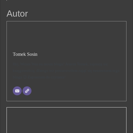
Autor
Tomek Sosin
Hej, Witam Was na moim blogu! Jestem Tomek, zajmuję się
księgowością, dlatego też postanowiłem zająć się tworzeniem tego
bloga 🙂 Zapraszam do czytania!