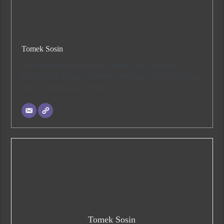
Tomek Sosin
Hej, Witam Was na moim blogu! Jestem Tomek, zajmuję się
księgowością, dlatego też postanowiłem zająć się tworzeniem tego
bloga 🙂 Zapraszam do czytania!
Tomek Sosin