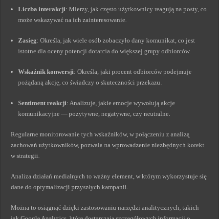
Liczba interakcji
: Mierzy, jak często użytkownicy reagują na posty, co
może wskazywać na ich zainteresowanie.
Zasięg
: Określa, jak wiele osób zobaczyło dany komunikat, co jest
istotne dla oceny potencji dotarcia do większej grupy odbiorców.
Wskaźnik konwersji
: Określa, jaki procent odbiorców podejmuje
pożądaną akcję, co świadczy o skuteczności przekazu.
Sentiment reakcji
: Analizuje, jakie emocje wywołują akcje
komunikacyjne — pozytywne, negatywne, czy neutralne.
Regularne monitorowanie tych wskaźników, w połączeniu z analizą
zachowań użytkowników, pozwala na wprowadzenie niezbędnych korekt
w strategii.
Analiza działań medialnych to ważny element, w którym wykorzystuje się
dane do optymalizacji przyszłych kampanii.
Można to osiągnąć dzięki zastosowaniu narzędzi analitycznych, takich
jak Google Analytics, które dostarczają szczegółowych informacji o