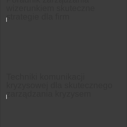
wizerunkiem skuteczne
strategie dla firm
Techniki komunikacji
kryzysowej dla skutecznego
zarządzania kryzysem