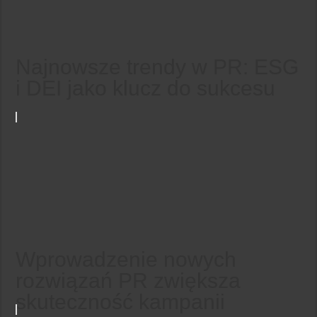
Najnowsze trendy w PR: ESG
i DEI jako klucz do sukcesu
Wprowadzenie nowych
rozwiązań PR zwiększa
skuteczność kampanii