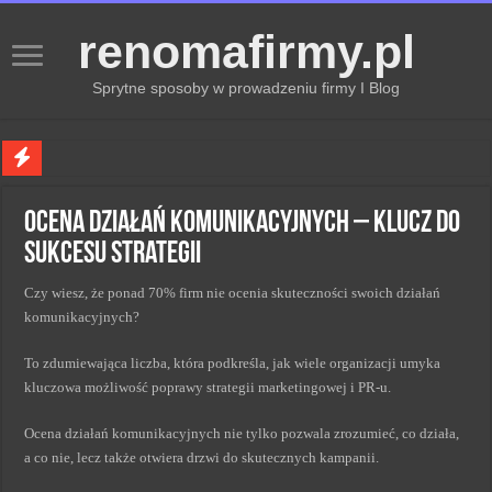
renomafirmy.pl
Sprytne sposoby w prowadzeniu firmy I Blog
Marka osobista przez pasje — jak hobby buduje wizerunek profesjonalisty
Ocena działań komunikacyjnych – klucz do
Kiedy zmieniać strategię PR dla lepszych wyników
sukcesu strategii
Monitorowanie wizerunku w sieci kluczem do sukcesu
Czy wiesz, że ponad 70% firm nie ocenia skuteczności swoich działań
Kryzys a zmiana strategii PR w skutecznym zarządzaniu
komunikacyjnych?
Adaptacja strategii PR kluczem do sukcesu w zmianach
To zdumiewająca liczba, która podkreśla, jak wiele organizacji umyka
kluczowa możliwość poprawy strategii marketingowej i PR-u.
Ocena działań komunikacyjnych nie tylko pozwala zrozumieć, co działa,
a co nie, lecz także otwiera drzwi do skutecznych kampanii.