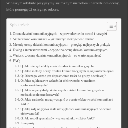
W naszym artykule przyjrzymy się różnym metodom i narzędziom oceny,
które pomogą Ci osiągnąć sukces.
Spis treści:
Ocena działań komunikacyjnych – wprowadzenie do metod i narzędzi
Skuteczność komunikacji – jak mierzyć efektywność działań
Metody oceny działań komunikacyjnych – przegląd najlepszych praktyk
Dialog z interesariuszami – wpływ na ocenę działań komunikacyjnych
Wnioski z oceny działań komunikacyjnych – co warto zapamiętać
FAQ
Q: Jak mierzyć efektywność działań komunikacyjnych?
Q: Jakie metody oceny działań komunikacyjnych są najskuteczniejsze?
Q: Dlaczego ważne jest dopasowanie treści do grupy docelowej?
Q: Jakie są kluczowe wskaźniki efektywności w mediach
społecznościowych?
Q: Jakie są przykłady skutecznych działań komunikacyjnych w
mediach społecznościowych?
Q: Jakie trudności mogą wystąpić w ocenie efektywności komunikacji
AAC?
Q: Jaką rolę odgrywa skala umiejętności komunikacyjnych w ocenie
efektywności?
Q: Jak zespół specjalistów wspiera użytkowników AAC?
Inne posty: