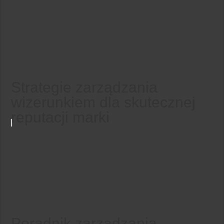
Strategie zarządzania
wizerunkiem dla skutecznej
reputacji marki
Poradnik zarządzania