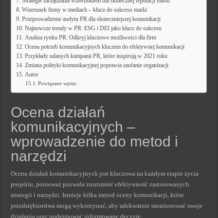
Strategie zarządzania wizerunkiem dla skutecznej reputacji marki
Wizerunek firmy w mediach – klucz do sukcesu marki
Przeprowadzenie audytu PR dla skuteczniejszej komunikacji
Najnowsze trendy w PR: ESG i DEI jako klucz do sukcesu
Analiza rynku PR: Odkryj kluczowe możliwości dla firm
Ocena potrzeb komunikacyjnych kluczem do efektywnej komunikacji
Przykłady udanych kampanii PR, które inspirują w 2021 roku
Zmiana polityki komunikacyjnej poprawia zaufanie organizacji
Autor
Powiązane wpisy:
Ocena działań
komunikacyjnych –
wprowadzenie do metod i
narzędzi
Ocena działań komunikacyjnych jest kluczowa na każdym etapie życia
projektu, ponieważ pozwala zrozumieć efektywność zastosowanych
strategii i narzędzi. Istnieje kilka metod oceny komunikacji, które
przedsiębiorstwa mogą wykorzystać, aby adekwatnie monitorować swoje
działania oraz podejmować informowane decyzje.