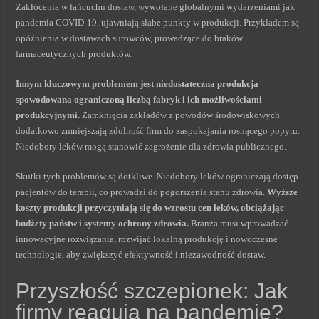
Zakłócenia w łańcuchu dostaw, wywołane globalnymi wydarzeniami jak
pandemia COVID-19, ujawniają słabe punkty w produkcji. Przykładem są
opóźnienia w dostawach surowców, prowadzące do braków
farmaceutycznych produktów.
Innym kluczowym problemem jest niedostateczna produkcja
spowodowana ograniczoną liczbą fabryk i ich możliwościami
produkcyjnymi.
Zamknięcia zakładów z powodów środowiskowych
dodatkowo zmniejszają zdolność firm do zaspokajania rosnącego popytu.
Niedobory leków mogą stanowić zagrożenie dla zdrowia publicznego.
Skutki tych problemów są dotkliwe. Niedobory leków ograniczają dostęp
pacjentów do terapii, co prowadzi do pogorszenia stanu zdrowia.
Wyższe
koszty produkcji przyczyniają się do wzrostu cen leków, obciążając
budżety państw i systemy ochrony zdrowia.
Branża musi wprowadzać
innowacyjne rozwiązania, rozwijać lokalną produkcję i nowoczesne
technologie, aby zwiększyć efektywność i niezawodność dostaw.
Przyszłość szczepionek: Jak
firmy reagują na pandemię?