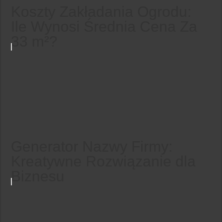
Koszty Zakładania Ogrodu:
Ile Wynosi Średnia Cena Za
33 m²?
Generator Nazwy Firmy:
Kreatywne Rozwiązanie dla
Biznesu