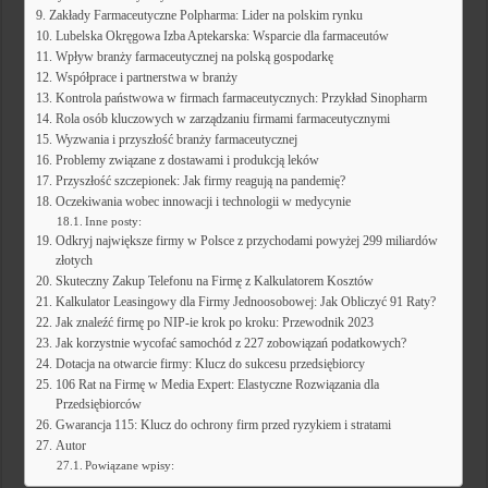
Zakłady Farmaceutyczne Polpharma: Lider na polskim rynku
Lubelska Okręgowa Izba Aptekarska: Wsparcie dla farmaceutów
Wpływ branży farmaceutycznej na polską gospodarkę
Współprace i partnerstwa w branży
Kontrola państwowa w firmach farmaceutycznych: Przykład Sinopharm
Rola osób kluczowych w zarządzaniu firmami farmaceutycznymi
Wyzwania i przyszłość branży farmaceutycznej
Problemy związane z dostawami i produkcją leków
Przyszłość szczepionek: Jak firmy reagują na pandemię?
Oczekiwania wobec innowacji i technologii w medycynie
Inne posty:
Odkryj największe firmy w Polsce z przychodami powyżej 299 miliardów
złotych
Skuteczny Zakup Telefonu na Firmę z Kalkulatorem Kosztów
Kalkulator Leasingowy dla Firmy Jednoosobowej: Jak Obliczyć 91 Raty?
Jak znaleźć firmę po NIP-ie krok po kroku: Przewodnik 2023
Jak korzystnie wycofać samochód z 227 zobowiązań podatkowych?
Dotacja na otwarcie firmy: Klucz do sukcesu przedsiębiorcy
106 Rat na Firmę w Media Expert: Elastyczne Rozwiązania dla
Przedsiębiorców
Gwarancja 115: Klucz do ochrony firm przed ryzykiem i stratami
Autor
Powiązane wpisy: