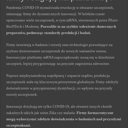
Pandemia COVID-19 stymulowała rewolucję w obszarze szczepionek,
zmuszając firmy do dynamicznych innowacji. W krótkim czasie
opracowano wiele szczepionek, w tym mRNA, stworzonych przez Pfizer-
BioNTech i Modernę.
Pozwoliło to na szybkie wdrożenie skutecznych
preparatów, podnosząc standardy produkcji i badań.
Firmy inwestują w badania i rozwój oraz technologie pozwalające na
szybsze dostosowanie szczepionek do nowych wariantów wirusa.
Innowacyjne platformy mRNA zapoczątkowały nową erę w dziedzinie
szczepień, lepiej przygotowując na przyszłe zagrożenia zdrowotne.
Poprzez międzynarodową współpracę i wsparcie rządów, produkcja
szczepionek stała się kluczowym priorytetem globalnym. Firmy zdobyły
doświadczenie w przyspieszonej dystrybucji, co wpłynie na przyszły
rozwój szczepionek.
Innowacje dotykają nie tylko COVID-19, ale również innych chorób
zakaźnych takich jak wirus Zika czy malaria.
Firmy farmaceutyczne
mogą wykorzystać zdobyte doświadczenia w badaniach nad przyszłymi
szczepionkami.