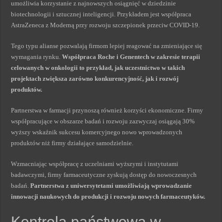
umożliwia korzystanie z najnowszych osiągnięć w dziedzinie
biotechnologii i sztucznej inteligencji. Przykładem jest współpraca
AstraZeneca z Moderną przy rozwoju szczepionek przeciw COVID-19.
Tego typu alianse pozwalają firmom lepiej reagować na zmieniające się
wymagania rynku.
Współpraca Roche i Genentech w zakresie terapii
celowanych w onkologii to przykład, jak uczestnictwo w takich
projektach zwiększa zarówno konkurencyjność, jak i rozwój
produktów.
Partnerstwa w farmacji przynoszą również korzyści ekonomiczne. Firmy
współpracujące w obszarze badań i rozwoju zazwyczaj osiągają 30%
wyższy wskaźnik sukcesu komercyjnego nowo wprowadzonych
produktów niż firmy działające samodzielnie.
Wzmacniając współpracę z uczelniami wyższymi i instytutami
badawczymi, firmy farmaceutyczne zyskują dostęp do nowoczesnych
badań.
Partnerstwa z uniwersytetami umożliwiają wprowadzanie
innowacji naukowych do produkcji i rozwoju nowych farmaceutyków.
Kontrola państwowa w