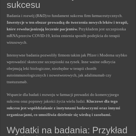
sukcesu
Badania i rozwój (R&D) to fundament sukcesu firm farmaceutycznych.
Inwestycje w ten obszar prowadzą do tworzenia nowych leków i terapii,
które rewolucjonizują leczenie pacjentów.
Przykładem jest szczepionka
mRNA przeciw COVID-19, która zmienia sposób podejścia do terapii
wirusowych.
Intensywne badania pozwoliły firmom takim jak Pfizer i Moderna szybko
wprowadzić skuteczne szczepionki na rynek. Inne ważne odkrycia
obejmują leki biologiczne, niezbędne w terapii chorób
autoimmunologicznych i nowotworowych, jak adalimumab czy
trastuzumab.
Wsparcie dla badań i rozwoju w farmacji prowadzi do komercyjnego
sukcesu oraz poprawy jakości życia wielu ludzi.
Kluczowe dla tego
sukcesu jest współdziałanie z instytutami badawczymi oraz innymi
organizacjami, co umożliwia dzielenie się wiedzą i zasobami.
Wydatki na badania: Przykład