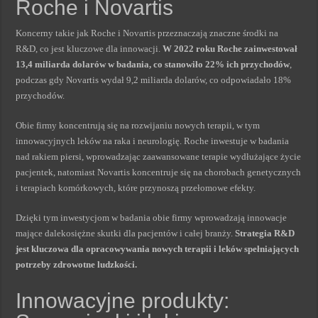
Roche i Novartis
Koncerny takie jak Roche i Novartis przeznaczają znaczne środki na
R&D, co jest kluczowe dla innowacji.
W 2022 roku Roche zainwestował
13,4 miliarda dolarów w badania, co stanowiło 22% ich przychodów
,
podczas gdy Novartis wydał 9,2 miliarda dolarów, co odpowiadało 18%
przychodów.
Obie firmy koncentrują się na rozwijaniu nowych terapii, w tym
innowacyjnych leków na raka i neurologię. Roche inwestuje w badania
nad rakiem piersi, wprowadzając zaawansowane terapie wydłużające życie
pacjentek, natomiast Novartis koncentruje się na chorobach genetycznych
i terapiach komórkowych, które przynoszą przełomowe efekty.
Dzięki tym inwestycjom w badania obie firmy wprowadzają innowacje
mające dalekosiężne skutki dla pacjentów i całej branży.
Strategia R&D
jest kluczowa dla opracowywania nowych terapii i leków spełniających
potrzeby zdrowotne ludzkości.
Innowacyjne produkty: