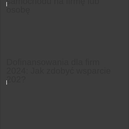
samochodu na firmę lub
osobę
Dofinansowania dla firm
2024: Jak zdobyć wsparcie
202?