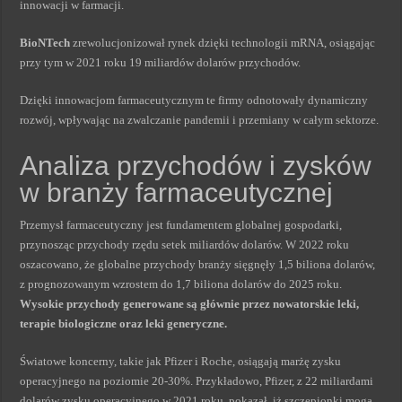
innowacji w farmacji.
BioNTech
zrewolucjonizował rynek dzięki technologii mRNA, osiągając
przy tym w 2021 roku 19 miliardów dolarów przychodów.
Dzięki innowacjom farmaceutycznym te firmy odnotowały dynamiczny
rozwój, wpływając na zwalczanie pandemii i przemiany w całym sektorze.
Analiza przychodów i zysków
w branży farmaceutycznej
Przemysł farmaceutyczny jest fundamentem globalnej gospodarki,
przynosząc przychody rzędu setek miliardów dolarów. W 2022 roku
oszacowano, że globalne przychody branży sięgnęły 1,5 biliona dolarów,
z prognozowanym wzrostem do 1,7 biliona dolarów do 2025 roku.
Wysokie przychody generowane są głównie przez nowatorskie leki,
terapie biologiczne oraz leki generyczne.
Światowe koncerny, takie jak Pfizer i Roche, osiągają marżę zysku
operacyjnego na poziomie 20-30%. Przykładowo, Pfizer, z 22 miliardami
dolarów zysku operacyjnego w 2021 roku, pokazał, iż szczepionki mogą