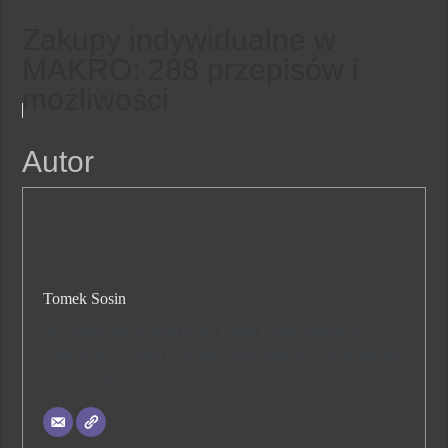
Zakupy indywidualne w
MAKRO: 288 przepisów i
możliwości
Autor
Tomek Sosin
Hej, Witam Was na moim blogu! Jestem Tomek, zajmuję się
księgowością, dlatego też postanowiłem zająć się tworzeniem tego
bloga 🙂 Zapraszam do czytania!