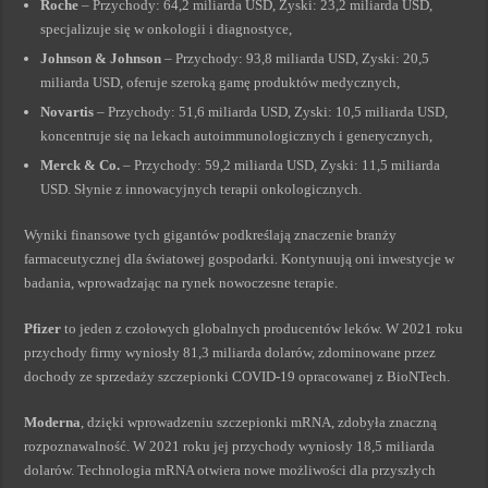
Roche
– Przychody: 64,2 miliarda USD, Zyski: 23,2 miliarda USD,
specjalizuje się w onkologii i diagnostyce,
Johnson & Johnson
– Przychody: 93,8 miliarda USD, Zyski: 20,5
miliarda USD, oferuje szeroką gamę produktów medycznych,
Novartis
– Przychody: 51,6 miliarda USD, Zyski: 10,5 miliarda USD,
koncentruje się na lekach autoimmunologicznych i generycznych,
Merck & Co.
– Przychody: 59,2 miliarda USD, Zyski: 11,5 miliarda
USD. Słynie z innowacyjnych terapii onkologicznych.
Wyniki finansowe tych gigantów podkreślają znaczenie branży
farmaceutycznej dla światowej gospodarki. Kontynuują oni inwestycje w
badania, wprowadzając na rynek nowoczesne terapie.
Pfizer
to jeden z czołowych globalnych producentów leków. W 2021 roku
przychody firmy wyniosły 81,3 miliarda dolarów, zdominowane przez
dochody ze sprzedaży szczepionki COVID-19 opracowanej z BioNTech.
Moderna
, dzięki wprowadzeniu szczepionki mRNA, zdobyła znaczną
rozpoznawalność. W 2021 roku jej przychody wyniosły 18,5 miliarda
dolarów. Technologia mRNA otwiera nowe możliwości dla przyszłych