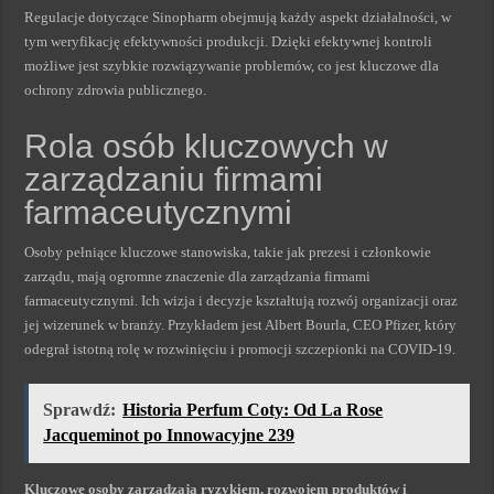
Regulacje dotyczące Sinopharm obejmują każdy aspekt działalności, w
tym weryfikację efektywności produkcji. Dzięki efektywnej kontroli
możliwe jest szybkie rozwiązywanie problemów, co jest kluczowe dla
ochrony zdrowia publicznego.
Rola osób kluczowych w
zarządzaniu firmami
farmaceutycznymi
Osoby pełniące kluczowe stanowiska, takie jak prezesi i członkowie
zarządu, mają ogromne znaczenie dla zarządzania firmami
farmaceutycznymi. Ich wizja i decyzje kształtują rozwój organizacji oraz
jej wizerunek w branży. Przykładem jest Albert Bourla, CEO Pfizer, który
odegrał istotną rolę w rozwinięciu i promocji szczepionki na COVID-19.
Sprawdź:
Historia Perfum Coty: Od La Rose
Jacqueminot po Innowacyjne 239
Kluczowe osoby zarządzają ryzykiem, rozwojem produktów i