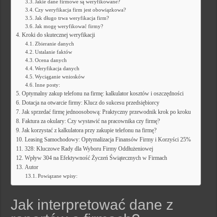
Jakie dane firmowe są weryfikowane?
Czy weryfikacja firm jest obowiązkowa?
Jak długo trwa weryfikacja firm?
Jak mogę weryfikować firmy?
Kroki do skutecznej weryfikacji
Zbieranie danych
Ustalanie faktów
Ocena danych
Weryfikacja danych
Wyciąganie wniosków
Inne posty:
Optymalny zakup telefonu na firmę: kalkulator kosztów i oszczędności
Dotacja na otwarcie firmy: Klucz do sukcesu przedsiębiorcy
Jak sprzedać firmę jednoosobową: Praktyczny przewodnik krok po kroku
Faktura za okulary: Czy wystawić na pracownika czy firmę?
Jak korzystać z kalkulatora przy zakupie telefonu na firmę?
Leasing Samochodowy: Optymalizacja Finansów Firmy i Korzyści 25%
328: Kluczowe Rady dla Wyboru Firmy Oddłużeniowej
Wpływ 304 na Efektywność Życzeń Świątecznych w Firmach
Autor
Powiązane wpisy:
Jak interpretować dane z