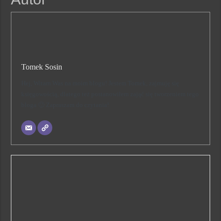
Tomek Sosin
Hej, Witam Was na moim blogu! Jestem Tomek, zajmuję się
księgowością, dlatego też postanowiłem zająć się tworzeniem tego
bloga 🙂 Zapraszam do czytania!