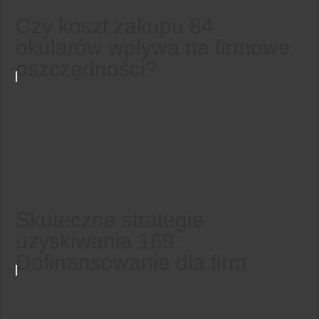
Czy koszt zakupu 84
okularów wpływa na firmowe
oszczędności?
Skuteczne strategie
uzyskiwania 169:
Dofinansowanie dla firm