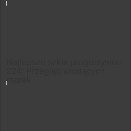
Najlepsze szkła progresywne
224: Przegląd wiodących
marek