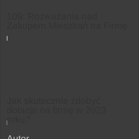
109: Rozważania nad
Zakupem Mieszkań na Firmę
Jak skutecznie zdobyć
dotacje na firmę w 2023
roku?
Autor