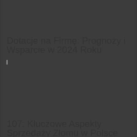
Dotacje na Firmę: Prognozy i
Wsparcie w 2024 Roku
107: Kluczowe Aspekty
Sprzedaży Złomu w Polsce