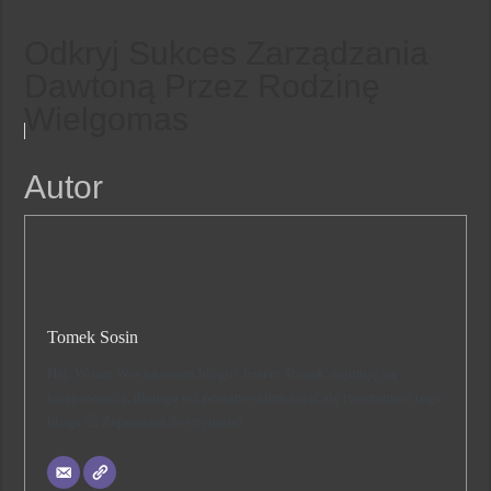
Odkryj Sukces Zarządzania
Dawtoną Przez Rodzinę
Wielgomas
Autor
Tomek Sosin
Hej, Witam Was na moim blogu! Jestem Tomek, zajmuję się
księgowością, dlatego też postanowiłem zająć się tworzeniem tego
bloga 🙂 Zapraszam do czytania!