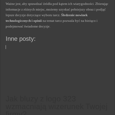
Ważne jest, aby sprawdzać źródła pod kątem ich wiarygodności. Zbierając
informacje z różnych miejsc, możemy uzyskać pełniejszy obraz i podjąć
lepsze decyzje dotyczące wyboru tarcz.
Śledzenie nowinek
technologicznych i opinii
na temat tarcz pozwala być na bieżąco i
podejmować świadome decyzje.
Inne posty:
Jak bluzy z logo 323
wzmacniają wizerunek Twojej
firmy?