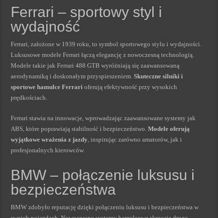
Ferrari – sportowy styl i
wydajność
Ferrari, założone w 1939 roku, to symbol sportowego stylu i wydajności.
Luksusowe modele Ferrari łączą elegancję z nowoczesną technologią.
Modele takie jak Ferrari 488 GTB wyróżniają się zaawansowaną
aerodynamiką i doskonałym przyspieszeniem.
Skuteczne silniki i
sportowe hamulce Ferrari
oferują efektywność przy wysokich
prędkościach.
Ferrari stawia na innowacje, wprowadzając zaawansowane systemy jak
ABS, które poprawiają stabilność i bezpieczeństwo.
Modele oferują
wyjątkowe wrażenia z jazdy
, inspirując zarówno amatorów, jak i
profesjonalnych kierowców.
BMW – połączenie luksusu i
bezpieczeństwa
BMW zdobyło reputację dzięki połączeniu luksusu i bezpieczeństwa w
swoich pojazdach. Nowoczesne systemy hamulcowe skracają drogę