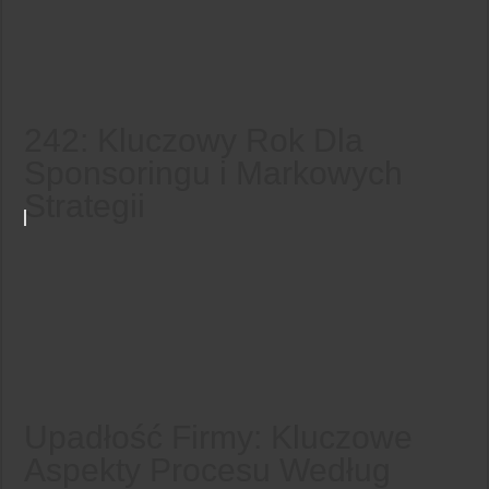
242: Kluczowy Rok Dla
Sponsoringu i Markowych
Strategii
Upadłość Firmy: Kluczowe
Aspekty Procesu Według