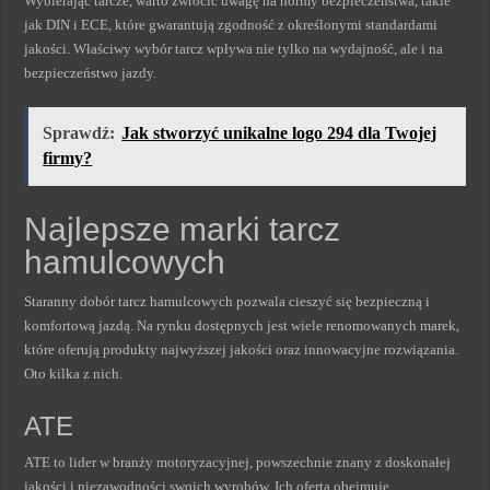
Wybierając tarcze, warto zwrócić uwagę na normy bezpieczeństwa, takie
jak DIN i ECE, które gwarantują zgodność z określonymi standardami
jakości. Właściwy wybór tarcz wpływa nie tylko na wydajność, ale i na
bezpieczeństwo jazdy.
Sprawdź:
Jak stworzyć unikalne logo 294 dla Twojej
firmy?
Najlepsze marki tarcz
hamulcowych
Staranny dobór tarcz hamulcowych pozwala cieszyć się bezpieczną i
komfortową jazdą. Na rynku dostępnych jest wiele renomowanych marek,
które oferują produkty najwyższej jakości oraz innowacyjne rozwiązania.
Oto kilka z nich.
ATE
ATE to lider w branży motoryzacyjnej, powszechnie znany z doskonałej
jakości i niezawodności swoich wyrobów. Ich oferta obejmuje