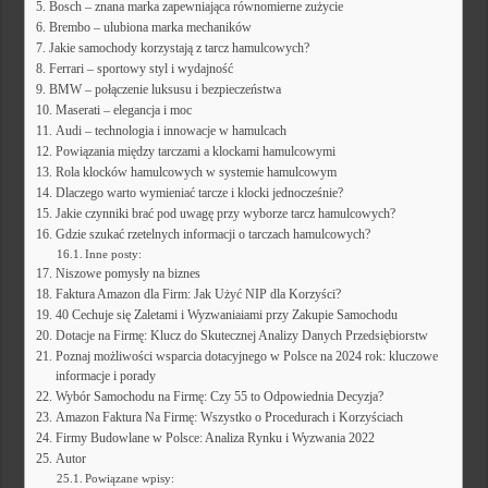
Bosch – znana marka zapewniająca równomierne zużycie
Brembo – ulubiona marka mechaników
Jakie samochody korzystają z tarcz hamulcowych?
Ferrari – sportowy styl i wydajność
BMW – połączenie luksusu i bezpieczeństwa
Maserati – elegancja i moc
Audi – technologia i innowacje w hamulcach
Powiązania między tarczami a klockami hamulcowymi
Rola klocków hamulcowych w systemie hamulcowym
Dlaczego warto wymieniać tarcze i klocki jednocześnie?
Jakie czynniki brać pod uwagę przy wyborze tarcz hamulcowych?
Gdzie szukać rzetelnych informacji o tarczach hamulcowych?
Inne posty:
Niszowe pomysły na biznes
Faktura Amazon dla Firm: Jak Użyć NIP dla Korzyści?
40 Cechuje się Zaletami i Wyzwaniaiami przy Zakupie Samochodu
Dotacje na Firmę: Klucz do Skutecznej Analizy Danych Przedsiębiorstw
Poznaj możliwości wsparcia dotacyjnego w Polsce na 2024 rok: kluczowe
informacje i porady
Wybór Samochodu na Firmę: Czy 55 to Odpowiednia Decyzja?
Amazon Faktura Na Firmę: Wszystko o Procedurach i Korzyściach
Firmy Budowlane w Polsce: Analiza Rynku i Wyzwania 2022
Autor
Powiązane wpisy: