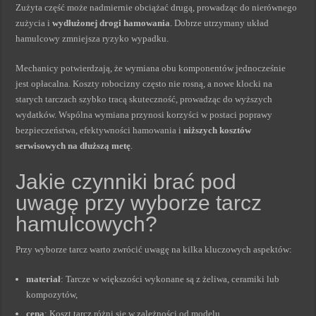
Zużyta część może nadmiernie obciążać drugą, prowadząc do nierównego
zużycia i
wydłużonej drogi hamowania
. Dobrze utrzymany układ
hamulcowy zmniejsza ryzyko wypadku.
Mechanicy potwierdzają, że wymiana obu komponentów jednocześnie
jest opłacalna. Koszty robocizny często nie rosną, a nowe klocki na
starych tarczach szybko tracą skuteczność, prowadząc do wyższych
wydatków. Wspólna wymiana przynosi korzyści w postaci poprawy
bezpieczeństwa, efektywności hamowania i
niższych kosztów
serwisowych na dłuższą metę
.
Jakie czynniki brać pod
uwagę przy wyborze tarcz
hamulcowych?
Przy wyborze tarcz warto zwrócić uwagę na kilka kluczowych aspektów:
materiał
: Tarcze w większości wykonane są z żeliwa, ceramiki lub
kompozytów,
cena
: Koszt tarcz różni się w zależności od modelu,