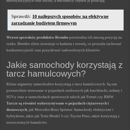
motoryzacyjnych oraz online, a mechanicy chętnie je polecają.
Sprawdź:
10 najlepszych sposobów na efektywne
zarządzanie budżetem firmowym
Wzrost sprzedaży produktów Brembo
potwierdza ich mocną pozycję na
rynku. Brembo silnie inwestuje w badania i rozwój, co pozwala zachować
konkurencyjność oraz pozyskiwać zadowolonych klientów.
Jakie samochody korzystają z
tarcz hamulcowych?
Różne segmenty samochodów korzystają z tarcz hamulcowych. Są one
powszechnie stosowane w pojazdach osobowych jak hatchbacki, sedany i
SUV-y oraz w samochodach sportowych takich jak Ferrari czy BMW.
Tarcze są również wykorzystywane w pojazdach ciężarowych i
dostawczych
, jak Mercedes-Benz Sprinter. Samochody elektryczne i
hybrydowe, takie jak Tesla Model 3 czy Toyota Prius, także korzystają z
nowoczesnych hamulców.