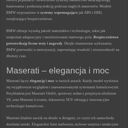
hamowania i podnoszą reakcję podczas nagłych manewrów. Modele
BMW wyposażono w
systemy wspomagające
jak ABS i EBD,
zwiększające bezpieczeństwo.
BMW oferuje wysoką jakość materiałów i technologie, takie jak
tempomat adaptacyjny i monitorowanie martwego pola.
Bezpieczeństwo
potwierdzają liczne testy i nagrody
. Dzięki starannemu wykonaniu,
BMW przewodzi w motoryzacji, zapewniając trwałość i niezawodność na
dłuższy czas.
Maserati – elegancja i moc
Maserati łączy
elegancję i moc
w swoich autach. Każdy model wyróżnia
się wyjątkowym wyglądem i zaawansowanymi systemami hamulcowymi.
Przykładem jest Maserati Ghibli, sportowy sedan z potężnym silnikiem
V6, oraz Maserati Levante, luksusowy SUV oferujący innowacyjne
technologie hamulcowe.
Maserati kładzie nacisk na detale w designie, co czyni ich samochody
dziełami sztuki. Eleganckie linie nadwozia, stylowe wnętrza i atrakcyjne