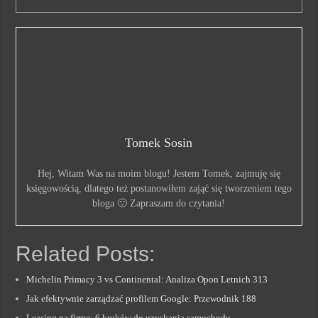
Tomek Sosin
Hej, Witam Was na moim blogu! Jestem Tomek, zajmuję się
księgowością, dlatego też postanowiłem zająć się tworzeniem tego
bloga 🙂 Zapraszam do czytania!
Related Posts:
Michelin Primacy 3 vs Continental: Analiza Opon Letnich 313
Jak efektywnie zarządzać profilem Google: Przewodnik 188
Leasing na firmę: 6 kroków do uzyskania samochodu