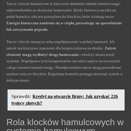
Tarcze i klocki hamulcowe to kluczowe składniki układu hamulcowego,
odpowiedzialne za skuteczne hamowanie. Kiedy kierowca naciska na
pedał hamulca, siła jest przesyłana do klocków, które ściskają tarcze.
Energia kinetyczna zamienia się w ciepło, pozwalając na spowolnienie
lub zatrzymanie pojazdu
.
Tarcze i klocki muszą ze sobą współpracować w pełnej harmonii. Ich
jakość ma kluczowe znaczenie dla bezpieczeństwa na drodze.
Zużyte
elementy mogą wydłużyć drogę hamowania
i obniżyć skuteczność
systemu. Współpraca tych komponentów ma także wpływ na żywotność
całego zestawu hamulcowego. Nieodpowiednie tarcze mogą powodować
szybsze zużycie klocków. Regularna kontrola pomaga utrzymać system w
dobrym stanie.
Sprawdź:
Kredyt na otwarcie firmy: Jak uzyskać 226
tysięcy złotych?
Rola klocków hamulcowych w
systemie hamulcowym