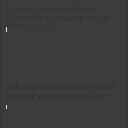
Proces Likwidacji Firmy:
Wytyczne i Unikanie VAT w
Remanencie
Jak poprawnie zaadresować
kopertę według zasad 233