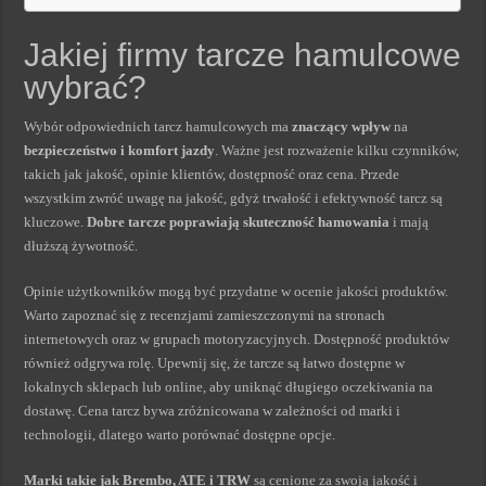
Jakiej firmy tarcze hamulcowe
wybrać?
Wybór odpowiednich tarcz hamulcowych ma
znaczący wpływ
na
bezpieczeństwo i komfort jazdy
. Ważne jest rozważenie kilku czynników,
takich jak jakość, opinie klientów, dostępność oraz cena. Przede
wszystkim zwróć uwagę na jakość, gdyż trwałość i efektywność tarcz są
kluczowe.
Dobre tarcze poprawiają skuteczność hamowania
i mają
dłuższą żywotność.
Opinie użytkowników mogą być przydatne w ocenie jakości produktów.
Warto zapoznać się z recenzjami zamieszczonymi na stronach
internetowych oraz w grupach motoryzacyjnych. Dostępność produktów
również odgrywa rolę. Upewnij się, że tarcze są łatwo dostępne w
lokalnych sklepach lub online, aby uniknąć długiego oczekiwania na
dostawę. Cena tarcz bywa zróżnicowana w zależności od marki i
technologii, dlatego warto porównać dostępne opcje.
Marki takie jak Brembo, ATE i TRW
są cenione za swoją jakość i