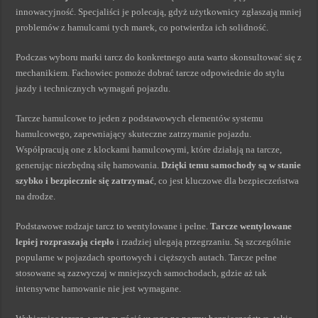
innowacyjność. Specjaliści je polecają, gdyż użytkownicy zgłaszają mniej
problemów z hamulcami tych marek, co potwierdza ich solidność.
Podczas wyboru marki tarcz do konkretnego auta warto skonsultować się z
mechanikiem. Fachowiec pomoże dobrać tarcze odpowiednie do stylu
jazdy i technicznych wymagań pojazdu.
Tarcze hamulcowe to jeden z podstawowych elementów systemu
hamulcowego, zapewniający skuteczne zatrzymanie pojazdu.
Współpracują one z klockami hamulcowymi, które działają na tarcze,
generując niezbędną siłę hamowania.
Dzięki temu samochody są w stanie
szybko i bezpiecznie się zatrzymać
, co jest kluczowe dla bezpieczeństwa
na drodze.
Podstawowe rodzaje tarcz to wentylowane i pełne.
Tarcze wentylowane
lepiej rozpraszają ciepło
i rzadziej ulegają przegrzaniu. Są szczególnie
popularne w pojazdach sportowych i cięższych autach. Tarcze pełne
stosowane są zazwyczaj w mniejszych samochodach, gdzie aż tak
intensywne hamowanie nie jest wymagane.