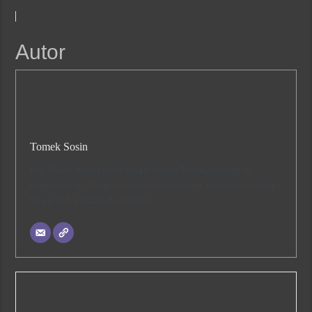
Autor
Tomek Sosin
Hej, Witam Was na moim blogu! Jestem Tomek, zajmuję się
księgowością, dlatego też postanowiłem zająć się tworzeniem tego
bloga 🙂 Zapraszam do czytania!