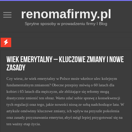
renomafirmy.pl
Sprytne sposoby w prowadzeniu firmy I Blog
Marka osobista przez pasje — jak hobby buduje wizerunek profesjonalisty
Wiek emerytalny – kluczowe zmiany i nowe
Kiedy zmieniać strategię PR dla lepszych wyników
zasady
Monitorowanie wizerunku w sieci kluczem do sukcesu
Czy wiesz, że wiek emerytalny w Polsce może wkrótce ulec kolejnym
Kryzys a zmiana strategii PR w skutecznym zarządzaniu
fundamentalnym zmianom? Obecne przepisy mówią o 60 latach dla
Adaptacja strategii PR kluczem do sukcesu w zmianach
kobiet i 65 latach dla mężczyzn, ale zbliżające się reformy mogą
drastycznie zmienić ten obraz. Warto zdać sobie sprawę z konsekwencji
tych regulacji oraz tego, jakie nowości niosą ze sobą nadchodzące lata. W
artykule omówimy kluczowe zmiany, ich wpływ na przyszłe pokolenia
oraz zasady przyznawania emerytur, abyś mógł lepiej przygotować się na
ten ważny etap życia.