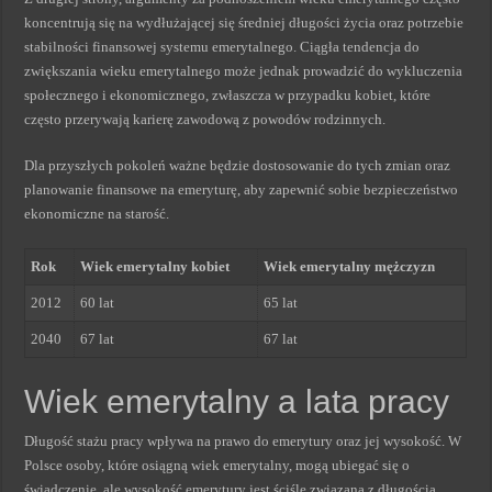
koncentrują się na wydłużającej się średniej długości życia oraz potrzebie
stabilności finansowej systemu emerytalnego. Ciągła tendencja do
zwiększania wieku emerytalnego może jednak prowadzić do wykluczenia
społecznego i ekonomicznego, zwłaszcza w przypadku kobiet, które
często przerywają karierę zawodową z powodów rodzinnych.
Dla przyszłych pokoleń ważne będzie dostosowanie do tych zmian oraz
planowanie finansowe na emeryturę, aby zapewnić sobie bezpieczeństwo
ekonomiczne na starość.
Rok
Wiek emerytalny kobiet
Wiek emerytalny mężczyzn
2012
60 lat
65 lat
2040
67 lat
67 lat
Wiek emerytalny a lata pracy
Długość stażu pracy wpływa na prawo do emerytury oraz jej wysokość. W
Polsce osoby, które osiągną wiek emerytalny, mogą ubiegać się o
świadczenie, ale wysokość emerytury jest ściśle związana z długością