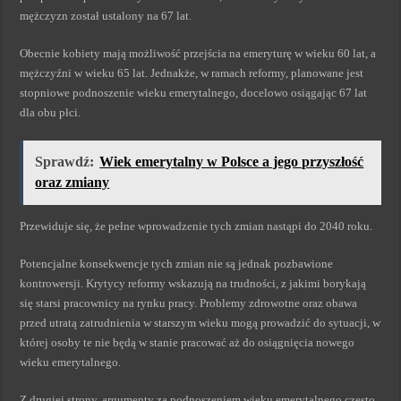
mężczyzn został ustalony na 67 lat.
Obecnie kobiety mają możliwość przejścia na emeryturę w wieku 60 lat, a
mężczyźni w wieku 65 lat. Jednakże, w ramach reformy, planowane jest
stopniowe podnoszenie wieku emerytalnego, docelowo osiągając 67 lat
dla obu płci.
Sprawdź:
Wiek emerytalny w Polsce a jego przyszłość
oraz zmiany
Przewiduje się, że pełne wprowadzenie tych zmian nastąpi do 2040 roku.
Potencjalne konsekwencje tych zmian nie są jednak pozbawione
kontrowersji. Krytycy reformy wskazują na trudności, z jakimi borykają
się starsi pracownicy na rynku pracy. Problemy zdrowotne oraz obawa
przed utratą zatrudnienia w starszym wieku mogą prowadzić do sytuacji, w
której osoby te nie będą w stanie pracować aż do osiągnięcia nowego
wieku emerytalnego.
Z drugiej strony, argumenty za podnoszeniem wieku emerytalnego często