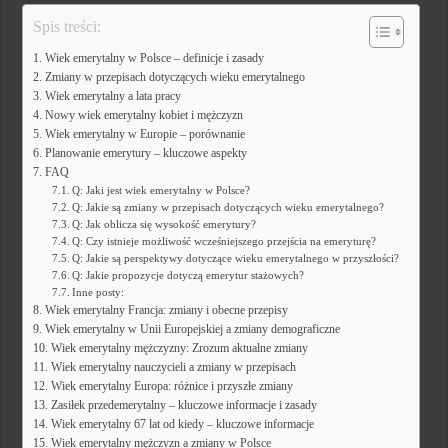
Spis treści:
Wiek emerytalny w Polsce – definicje i zasady
Zmiany w przepisach dotyczących wieku emerytalnego
Wiek emerytalny a lata pracy
Nowy wiek emerytalny kobiet i mężczyzn
Wiek emerytalny w Europie – porównanie
Planowanie emerytury – kluczowe aspekty
FAQ
Q: Jaki jest wiek emerytalny w Polsce?
Q: Jakie są zmiany w przepisach dotyczących wieku emerytalnego?
Q: Jak oblicza się wysokość emerytury?
Q: Czy istnieje możliwość wcześniejszego przejścia na emeryturę?
Q: Jakie są perspektywy dotyczące wieku emerytalnego w przyszłości?
Q: Jakie propozycje dotyczą emerytur stażowych?
Inne posty:
Wiek emerytalny Francja: zmiany i obecne przepisy
Wiek emerytalny w Unii Europejskiej a zmiany demograficzne
Wiek emerytalny mężczyzny: Zrozum aktualne zmiany
Wiek emerytalny nauczycieli a zmiany w przepisach
Wiek emerytalny Europa: różnice i przyszłe zmiany
Zasiłek przedemerytalny – kluczowe informacje i zasady
Wiek emerytalny 67 lat od kiedy – kluczowe informacje
Wiek emerytalny mężczyzn a zmiany w Polsce