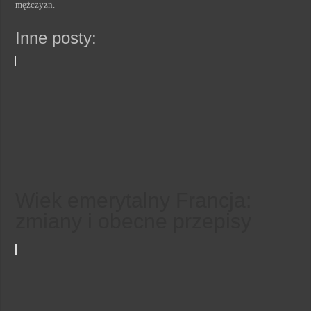
mężczyzn.
Inne posty:
Wiek emerytalny Francja:
zmiany i obecne przepisy