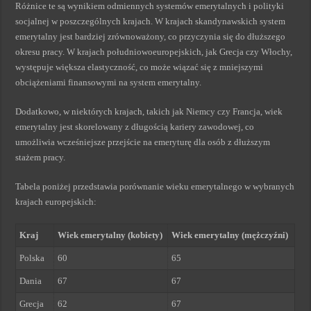
Różnice te są wynikiem odmiennych systemów emerytalnych i polityki
socjalnej w poszczególnych krajach. W krajach skandynawskich system
emerytalny jest bardziej zrównoważony, co przyczynia się do dłuższego
okresu pracy. W krajach południowoeuropejskich, jak Grecja czy Włochy,
występuje większa elastyczność, co może wiązać się z mniejszymi
obciążeniami finansowymi na system emerytalny.
Dodatkowo, w niektórych krajach, takich jak Niemcy czy Francja, wiek
emerytalny jest skorelowany z długością kariery zawodowej, co
umożliwia wcześniejsze przejście na emeryturę dla osób z dłuższym
stażem pracy.
Tabela poniżej przedstawia porównanie wieku emerytalnego w wybranych
krajach europejskich:
Kraj
Wiek emerytalny (kobiety)
Wiek emerytalny (mężczyźni)
Polska
60
65
Dania
67
67
Grecja
62
67