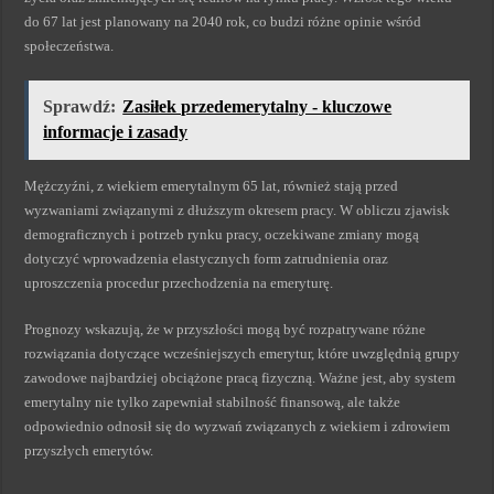
do 67 lat jest planowany na 2040 rok, co budzi różne opinie wśród
społeczeństwa.
Sprawdź:
Zasiłek przedemerytalny - kluczowe
informacje i zasady
Mężczyźni, z wiekiem emerytalnym 65 lat, również stają przed
wyzwaniami związanymi z dłuższym okresem pracy. W obliczu zjawisk
demograficznych i potrzeb rynku pracy, oczekiwane zmiany mogą
dotyczyć wprowadzenia elastycznych form zatrudnienia oraz
uproszczenia procedur przechodzenia na emeryturę.
Prognozy wskazują, że w przyszłości mogą być rozpatrywane różne
rozwiązania dotyczące wcześniejszych emerytur, które uwzględnią grupy
zawodowe najbardziej obciążone pracą fizyczną. Ważne jest, aby system
emerytalny nie tylko zapewniał stabilność finansową, ale także
odpowiednio odnosił się do wyzwań związanych z wiekiem i zdrowiem
przyszłych emerytów.