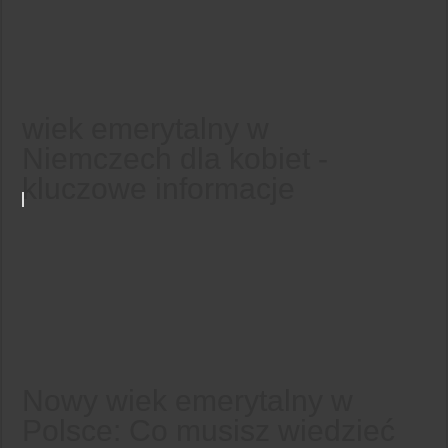
wiek emerytalny w
Niemczech dla kobiet -
kluczowe informacje
Nowy wiek emerytalny w
Polsce: Co musisz wiedzieć