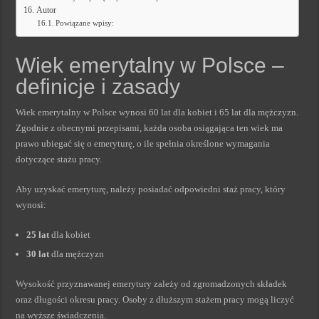
Autor
Powiązane wpisy:
Wiek emerytalny w Polsce –
definicje i zasady
Wiek emerytalny w Polsce wynosi 60 lat dla kobiet i 65 lat dla mężczyzn.
Zgodnie z obecnymi przepisami, każda osoba osiągająca ten wiek ma
prawo ubiegać się o emeryturę, o ile spełnia określone wymagania
dotyczące stażu pracy.
Aby uzyskać emeryturę, należy posiadać odpowiedni staż pracy, który
wynosi:
25 lat
dla kobiet
30 lat
dla mężczyzn
Wysokość przyznawanej emerytury zależy od zgromadzonych składek
oraz długości okresu pracy. Osoby z dłuższym stażem pracy mogą liczyć
na wyższe świadczenia.