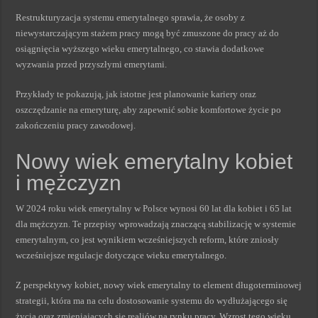
Restrukturyzacja systemu emerytalnego sprawia, że osoby z
niewystarczającym stażem pracy mogą być zmuszone do pracy aż do
osiągnięcia wyższego wieku emerytalnego, co stawia dodatkowe
wyzwania przed przyszłymi emerytami.
Przykłady te pokazują, jak istotne jest planowanie kariery oraz
oszczędzanie na emeryturę, aby zapewnić sobie komfortowe życie po
zakończeniu pracy zawodowej.
Nowy wiek emerytalny kobiet
i mężczyzn
W 2024 roku wiek emerytalny w Polsce wynosi 60 lat dla kobiet i 65 lat
dla mężczyzn. Te przepisy wprowadzają znaczącą stabilizację w systemie
emerytalnym, co jest wynikiem wcześniejszych reform, które zniosły
wcześniejsze regulacje dotyczące wieku emerytalnego.
Z perspektywy kobiet, nowy wiek emerytalny to element długoterminowej
strategii, która ma na celu dostosowanie systemu do wydłużającego się
życia oraz zmieniających się realiów na rynku pracy. Wzrost tego wieku