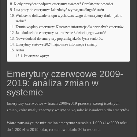
Kiedy prezydent podpisze emerytury stażowe? Oczekiwane nowości
Lata pracy do emerytury: Jak zdobyć wymaganą długość stażu
Wniosek o doliczenie urlopu wychowawczego do emerytury druk – jak to
zrobić?
Termin wypłaty emerytury: Kluczowe informacje dla przyszłych emerytów
Jaki dodatek do emerytury za urodzenie 3 dzieci i jego wartość
Nowe dodatki do emerytury poprawią jakość życia seniorów
Emerytury stażowe 2024 najnowsze informacje i zmiany
Autor
Powiązane wpisy:
Emerytury czerwcowe 2009-
2019: analiza zmian w
systemie
Emerytury czerwcowe w latach 2009-2019 przeszły szereg istotnych
zmian, które miały znaczący wpływ na wysokość świadczeń dla emerytów.
Warto zauważyć, że minimalna emerytura wzrosła z 1 000 zł w 2009 roku
do 1 200 zł w 2019 roku, co stanowi około 20% wzrostu.