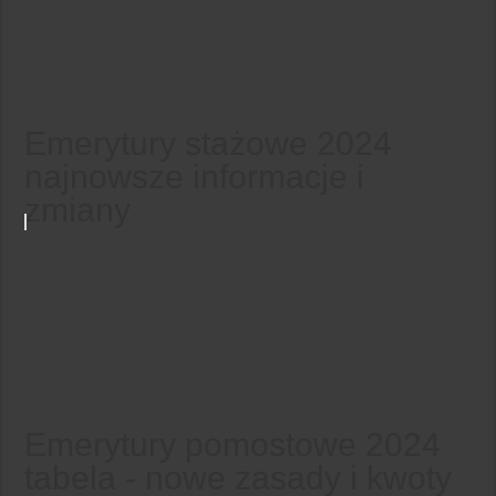
Emerytury stażowe 2024
najnowsze informacje i
zmiany
Emerytury pomostowe 2024
tabela - nowe zasady i kwoty