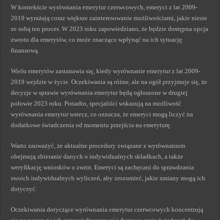
W kontekście wyrównania emerytur czerwcowych, emeryci z lat 2009-
2019 wyrażają coraz większe zainteresowanie możliwościami, jakie niesie
ze sobą ten proces. W 2023 roku zapowiedziano, że będzie dostępna opcja
zwrotu dla emerytów, co może znacząco wpłynąć na ich sytuację
finansową.
Wielu emerytów zastanawia się, kiedy wyrównanie emerytur z lat 2009-
2019 wejdzie w życie. Oczekiwania są różne, ale na ogół przyjmuje się, że
decyzje w sprawie wyrównania emerytur będą ogłoszone w drugiej
połowie 2023 roku. Ponadto, specjaliści wskazują na możliwość
wyrównania emerytur wstecz, co oznacza, że emeryci mogą liczyć na
dodatkowe świadczenia od momentu przejścia na emeryturę.
Warto zauważyć, że aktualne procedury związane z wyrównaniem
obejmują zbieranie danych o indywidualnych składkach, a także
weryfikację wniosków o zwrot. Emeryci są zachęcani do sprawdzania
swoich indywidualnych wyliczeń, aby zrozumieć, jakie zmiany mogą ich
dotyczyć.
Oczekiwania dotyczące wyrównania emerytur czerwcowych koncentrują