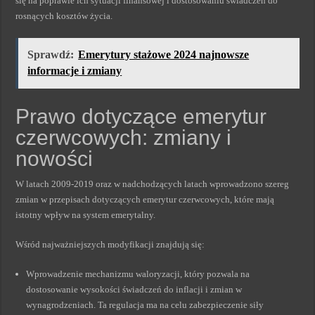
się na poprawie ich sytuacji finansowej i dostosowaniu świadczeń do
rosnących kosztów życia.
Sprawdź:
Emerytury stażowe 2024 najnowsze
informacje i zmiany
Prawo dotyczące emerytur
czerwcowych: zmiany i
nowości
W latach 2009-2019 oraz w nadchodzących latach wprowadzono szereg
zmian w przepisach dotyczących emerytur czerwcowych, które mają
istotny wpływ na system emerytalny.
Wśród najważniejszych modyfikacji znajdują się:
Wprowadzenie mechanizmu waloryzacji, który pozwala na
dostosowanie wysokości świadczeń do inflacji i zmian w
wynagrodzeniach. Ta regulacja ma na celu zabezpieczenie siły