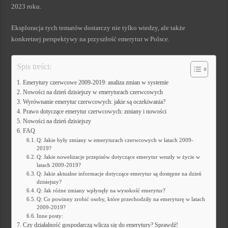
2023 roku.
Eksploracja tych tematów dostarczy nie tylko wiedzy, ale także
konkretnej perspektywy na przyszłość emerytur w Polsce.
Spis treści:
Emerytury czerwcowe 2009-2019: analiza zmian w systemie
Nowości na dzień dzisiejszy w emeryturach czerwcowych
Wyrównanie emerytur czerwcowych: jakie są oczekiwania?
Prawo dotyczące emerytur czerwcowych: zmiany i nowości
Nowości na dzień dzisiejszy
FAQ
Q: Jakie były zmiany w emeryturach czerwcowych w latach 2009-
2019?
Q: Jakie nowelizacje przepisów dotyczące emerytur weszły w życie w
latach 2009-2019?
Q: Jakie aktualne informacje dotyczące emerytur są dostępne na dzień
dzisiejszy?
Q: Jak różne zmiany wpłynęły na wysokość emerytur?
Q: Co powinny zrobić osoby, które przechodziły na emeryturę w latach
2009-2019?
Inne posty:
Czy działalność gospodarczą wlicza się do emerytury? Sprawdź!