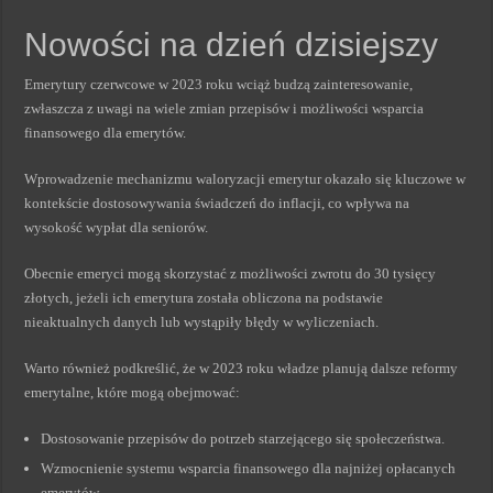
Nowości na dzień dzisiejszy
Emerytury czerwcowe w 2023 roku wciąż budzą zainteresowanie,
zwłaszcza z uwagi na wiele zmian przepisów i możliwości wsparcia
finansowego dla emerytów.
Wprowadzenie mechanizmu waloryzacji emerytur okazało się kluczowe w
kontekście dostosowywania świadczeń do inflacji, co wpływa na
wysokość wypłat dla seniorów.
Obecnie emeryci mogą skorzystać z możliwości zwrotu do 30 tysięcy
złotych, jeżeli ich emerytura została obliczona na podstawie
nieaktualnych danych lub wystąpiły błędy w wyliczeniach.
Warto również podkreślić, że w 2023 roku władze planują dalsze reformy
emerytalne, które mogą obejmować:
Dostosowanie przepisów do potrzeb starzejącego się społeczeństwa.
Wzmocnienie systemu wsparcia finansowego dla najniżej opłacanych
emerytów.