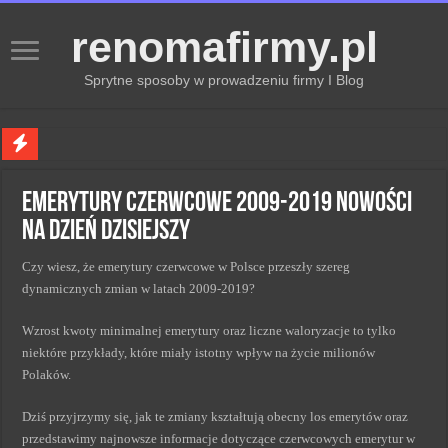
renomafirmy.pl
Sprytne sposoby w prowadzeniu firmy I Blog
Marka osobista przez pasje — jak hobby buduje wizerunek profesjonalisty
Emerytury czerwcowe 2009-2019 nowości
Kiedy zmieniać strategię PR dla lepszych wyników
na dzień dzisiejszy
Monitorowanie wizerunku w sieci kluczem do sukcesu
Czy wiesz, że emerytury czerwcowe w Polsce przeszły szereg
Kryzys a zmiana strategii PR w skutecznym zarządzaniu
dynamicznych zmian w latach 2009-2019?
Adaptacja strategii PR kluczem do sukcesu w zmianach
Wzrost kwoty minimalnej emerytury oraz liczne waloryzacje to tylko
niektóre przykłady, które miały istotny wpływ na życie milionów
Polaków.
Dziś przyjrzymy się, jak te zmiany kształtują obecny los emerytów oraz
przedstawimy najnowsze informacje dotyczące czerwcowych emerytur w