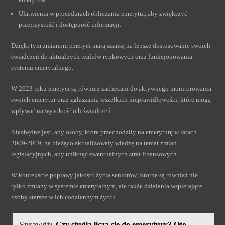
Ułatwienia w procedurach obliczania emerytur, aby zwiększyć
przejrzystość i dostępność informacji.
Dzięki tym zmianom emeryci mają szansę na lepsze dostosowanie swoich
świadczeń do aktualnych realiów rynkowych oraz funkcjonowania
systemu emerytalnego.
W 2023 roku emeryci są również zachęcani do aktywnego monitorowania
swoich emerytur oraz zgłaszania wszelkich nieprawidłowości, które mogą
wpływać na wysokość ich świadczeń.
Niezbędne jest, aby osoby, które przechodziły na emeryturę w latach
2009-2019, na bieżąco aktualizowały wiedzę na temat zmian
legislacyjnych, aby uniknąć ewentualnych strat finansowych.
W kontekście poprawy jakości życia seniorów, istotne są również nie
tylko zmiany w systemie emerytalnym, ale także działania wspierające
osoby starsze w ich codziennym życiu.
Sprawdź:
Czy studia liczą się do emerytury? Oto