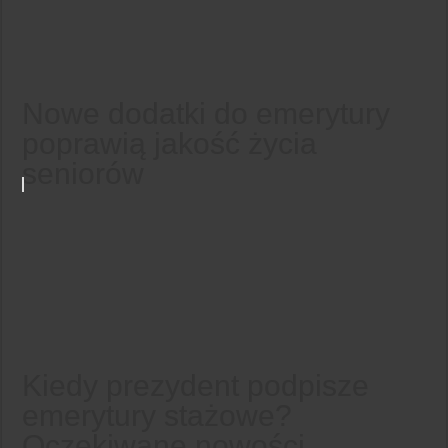
Nowe dodatki do emerytury
poprawią jakość życia
seniorów
Kiedy prezydent podpisze
emerytury stażowe?
Oczekiwane nowości