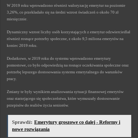
W 2019 roku wprowadzono również waloryzację emerytur na poziomie
3,26%, co przekładało się na średni wzrost świadczeń o około 70 zł
miesięcznie.
Dynamiczny wzrost liczby osób korzystających z emerytur odzwierciedlał
również rosnące potrzeby społeczne, z około 9,5 miliona emerytów na
koniec 2019 roku.
Dodatkowo, w 2019 roku do systemu wprowadzono emerytury
pomostowe, co było odpowiedzią na rosnące oczekiwania społeczne oraz
potrzebę lepszego dostosowania systemu emerytalnego do warunków
pracy.
Zmiany te były wynikiem analizowania sytuacji finansowej emerytów
oraz starzejącego się społeczeństwa, które wymuszały dostosowanie
przepisów do realiów życia seniorów.
Sprawdź:
Emerytury groszowe co dalej - Reformy i
nowe rozwiązania