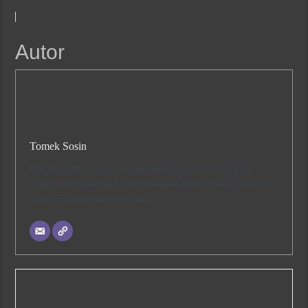
Autor
Tomek Sosin
Hej, Witam Was na moim blogu! Jestem Tomek, zajmuję się
księgowością, dlatego też postanowiłem zająć się tworzeniem tego
bloga 🙂 Zapraszam do czytania!