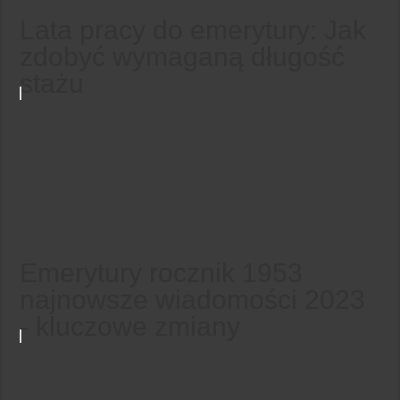
Lata pracy do emerytury: Jak
zdobyć wymaganą długość
stażu
Emerytury rocznik 1953
najnowsze wiadomości 2023
- kluczowe zmiany