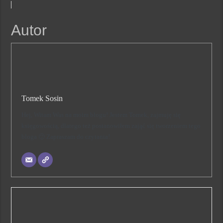
Autor
Tomek Sosin
Hej, Witam Was na moim blogu! Jestem Tomek, zajmuję się
księgowością, dlatego też postanowiłem zająć się tworzeniem tego
bloga 🙂 Zapraszam do czytania!