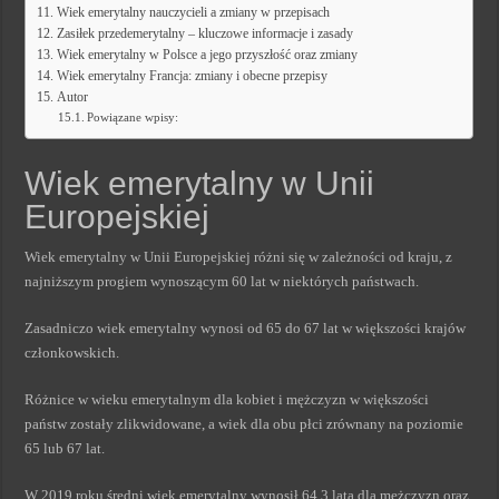
Wiek emerytalny nauczycieli a zmiany w przepisach
Zasiłek przedemerytalny – kluczowe informacje i zasady
Wiek emerytalny w Polsce a jego przyszłość oraz zmiany
Wiek emerytalny Francja: zmiany i obecne przepisy
Autor
Powiązane wpisy:
Wiek emerytalny w Unii
Europejskiej
Wiek emerytalny w Unii Europejskiej różni się w zależności od kraju, z
najniższym progiem wynoszącym 60 lat w niektórych państwach.
Zasadniczo wiek emerytalny wynosi od 65 do 67 lat w większości krajów
członkowskich.
Różnice w wieku emerytalnym dla kobiet i mężczyzn w większości
państw zostały zlikwidowane, a wiek dla obu płci zrównany na poziomie
65 lub 67 lat.
W 2019 roku średni wiek emerytalny wynosił 64,3 lata dla mężczyzn oraz