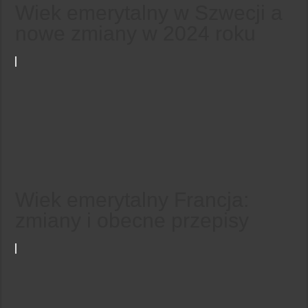
Wiek emerytalny w Szwecji a
nowe zmiany w 2024 roku
Wiek emerytalny Francja:
zmiany i obecne przepisy