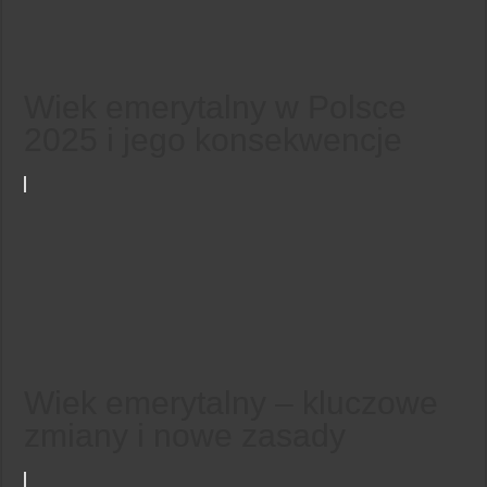
Wiek emerytalny w Polsce
2025 i jego konsekwencje
Wiek emerytalny – kluczowe
zmiany i nowe zasady