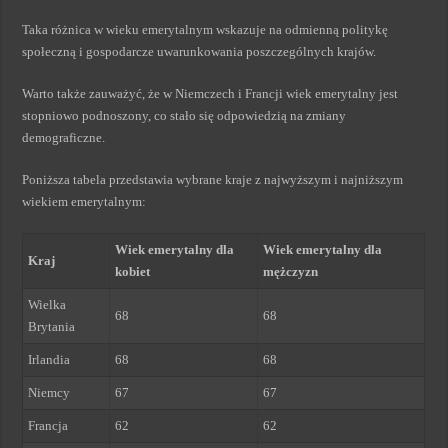
Taka różnica w wieku emerytalnym wskazuje na odmienną politykę
społeczną i gospodarcze uwarunkowania poszczególnych krajów.
Warto także zauważyć, że w Niemczech i Francji wiek emerytalny jest
stopniowo podnoszony, co stało się odpowiedzią na zmiany
demograficzne.
Poniższa tabela przedstawia wybrane kraje z najwyższym i najniższym
wiekiem emerytalnym:
Wiek emerytalny dla
Wiek emerytalny dla
Kraj
kobiet
mężczyzn
Wielka
68
68
Brytania
Irlandia
68
68
Niemcy
67
67
Francja
62
62