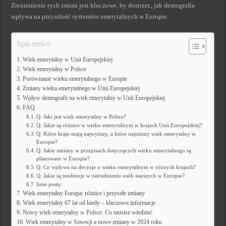
Zrozumienie tych zmian jest kluczowe, by dostrzec, jak demografia
wpływa na przyszłość systemów emerytalnych w Europie.
Spis treści:
Wiek emerytalny w Unii Europejskiej
Wiek emerytalny w Polsce
Porównanie wieku emerytalnego w Europie
Zmiany wieku emerytalnego w Unii Europejskiej
Wpływ demografii na wiek emerytalny w Unii Europejskiej
FAQ
Q: Jaki jest wiek emerytalny w Polsce?
Q: Jakie są różnice w wieku emerytalnym w krajach Unii Europejskiej?
Q: Które kraje mają najwyższy, a które najniższy wiek emerytalny w
Europie?
Q: Jakie zmiany w przepisach dotyczących wieku emerytalnego są
planowane w Europie?
Q: Co wpływa na decyzje o wieku emerytalnym w różnych krajach?
Q: Jakie są tendencje w zatrudnieniu osób starszych w Europie?
Inne posty:
Wiek emerytalny Europa: różnice i przyszłe zmiany
Wiek emerytalny 67 lat od kiedy – kluczowe informacje
Nowy wiek emerytalny w Polsce: Co musisz wiedzieć
Wiek emerytalny w Szwecji a nowe zmiany w 2024 roku