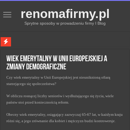
renomafirmy.pl
Sprytne sposoby w prowadzeniu firmy I Blog
Marka osobista przez pasje — jak hobby buduje wizerunek profesjonalisty
Wiek emerytalny w Unii Europejskiej a
Kiedy zmieniać strategię PR dla lepszych wyników
zmiany demograficzne
Monitorowanie wizerunku w sieci kluczem do sukcesu
Czy wiek emerytalny w Unii Europejskiej jest nieuniknioną ofiarą
Kryzys a zmiana strategii PR w skutecznym zarządzaniu
starzejącego się społeczeństwa?
Adaptacja strategii PR kluczem do sukcesu w zmianach
W obliczu rosnącej liczby seniorów i wydłużającego się życia, wiele
państw stoi przed koniecznością reform.
Obecny wiek emerytalny, osiągający zazwyczaj 65-67 lat, w każdym kraju
różni się, a jego zrównanie dla kobiet i mężczyzn budzi kontrowersje.