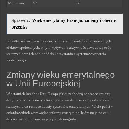
Mołdawia
57
62
Sprawdź:
Wiek emerytalny Francja: zmiany i obecne
przepisy
Ponadto, różnice w wieku emerytalnym prowadzą do różnorodnych
efektów społecznych, w tym wpływu na aktywność zawodową osób
starszych oraz ich zdolność do korzystania z systemów wsparcia
społecznego.
Zmiany wieku emerytalnego
w Unii Europejskiej
W ostatnich latach w Unii Europejskiej zachodzą znaczące zmiany
dotyczące wieku emerytalnego, odpowiedź na rosnący odsetek osób
starszych oraz rosnące koszty systemów emerytalnych. Wiele państw
członkowskich wprowadza reformy emerytalne, które mają na celu
dostosowanie do zmieniającej się demografii.