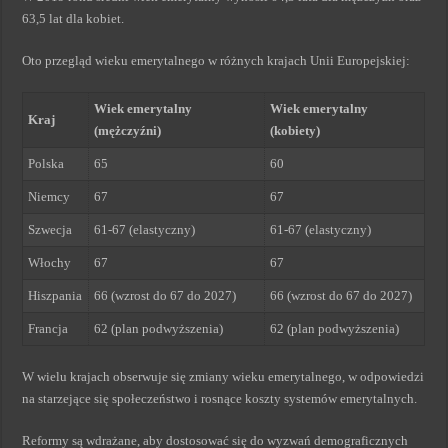
63,5 lat dla kobiet.
Oto przegląd wieku emerytalnego w różnych krajach Unii Europejskiej:
Wiek emerytalny
Wiek emerytalny
Kraj
(mężczyźni)
(kobiety)
Polska
65
60
Niemcy
67
67
Szwecja
61-67 (elastyczny)
61-67 (elastyczny)
Włochy
67
67
Hiszpania
66 (wzrost do 67 do 2027)
66 (wzrost do 67 do 2027)
Francja
62 (plan podwyższenia)
62 (plan podwyższenia)
W wielu krajach obserwuje się zmiany wieku emerytalnego, w odpowiedzi
na starzejące się społeczeństwo i rosnące koszty systemów emerytalnych.
Reformy są wdrażane, aby dostosować się do wyzwań demograficznych