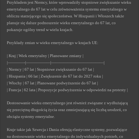
Przykładem jest Niemcy, które wprowadziły stopniowe zwiększanie wieku
emerytalnego do 67 lat w celu zrównoważenia systemu emerytalnego w
obliczu starzejącego się społeczeństwa. W Hiszpanii i Włoszech także
planuje się dalsze podnoszenie wieku emerytalnego do 67 lat, co
pokazuje ogólny trend w wielu krajach.
Przykłady zmian w wieku emerytalnego w krajach UE:
| Kraj | Wiek emerytalny | Planowane zmiany |
|————-|——————|—————————————|
| Niemcy | 67 lat | Stopniowe zwiększanie do 67 lat |
| Hiszpania | 66 lat | Zwiększenie do 67 lat do 2027 roku |
| Włochy | 67 lat | Planowane podwyższenie do 67 lat |
| Francja | 62 lata | Propozycje podwyższenia w odpowiedzi na protesty |
Dostosowanie wieku emerytalnego jest również związane z wydłużającą
się przeciętną długością życia oraz zmniejszającą się liczbą urodzeń, co
obciąża systemy emerytalne.
Kraje takie jak Szwecja i Dania oferują elastyczne systemy, pozwalające
na dostosowanie wieku emerytalnego do indywidualnych potrzeb, co