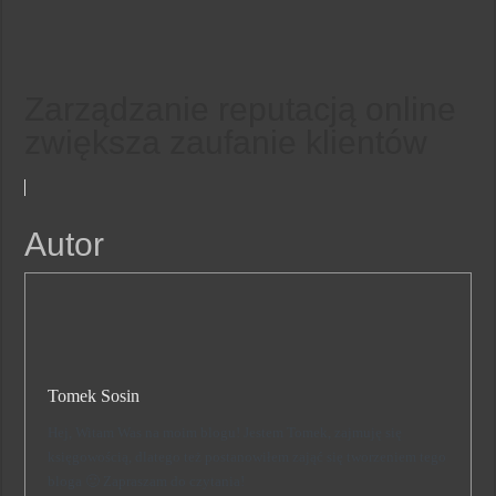
Zarządzanie reputacją online
zwiększa zaufanie klientów
Autor
Tomek Sosin
Hej, Witam Was na moim blogu! Jestem Tomek, zajmuję się
księgowością, dlatego też postanowiłem zająć się tworzeniem tego
bloga 🙂 Zapraszam do czytania!