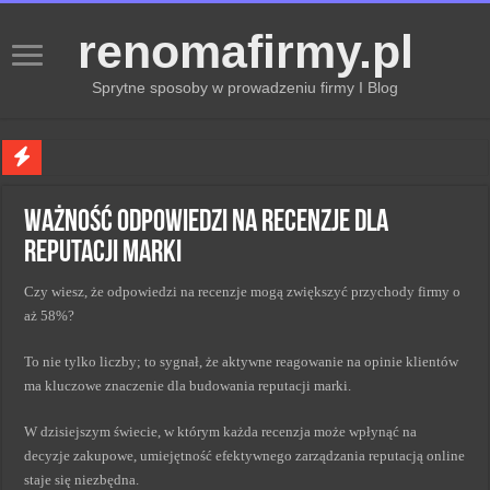
renomafirmy.pl
Sprytne sposoby w prowadzeniu firmy I Blog
Marka osobista przez pasje — jak hobby buduje wizerunek profesjonalisty
Ważność odpowiedzi na recenzje dla
Kiedy zmieniać strategię PR dla lepszych wyników
reputacji marki
Monitorowanie wizerunku w sieci kluczem do sukcesu
Czy wiesz, że odpowiedzi na recenzje mogą zwiększyć przychody firmy o
Kryzys a zmiana strategii PR w skutecznym zarządzaniu
aż 58%?
Adaptacja strategii PR kluczem do sukcesu w zmianach
To nie tylko liczby; to sygnał, że aktywne reagowanie na opinie klientów
ma kluczowe znaczenie dla budowania reputacji marki.
W dzisiejszym świecie, w którym każda recenzja może wpłynąć na
decyzje zakupowe, umiejętność efektywnego zarządzania reputacją online
staje się niezbędna.