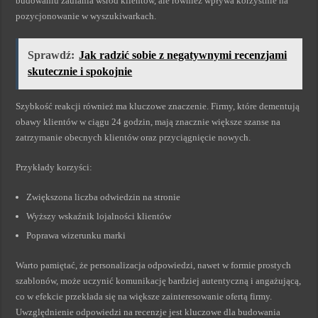
budowaniu zaufania wśród klientów, ale również wpływa korzystnie na
pozycjonowanie w wyszukiwarkach.
Sprawdź:
Jak radzić sobie z negatywnymi recenzjami
skutecznie i spokojnie
Szybkość reakcji również ma kluczowe znaczenie. Firmy, które dementują
obawy klientów w ciągu 24 godzin, mają znacznie większe szanse na
zatrzymanie obecnych klientów oraz przyciągnięcie nowych.
Przykłady korzyści:
Zwiększona liczba odwiedzin na stronie
Wyższy wskaźnik lojalności klientów
Poprawa wizerunku marki
Warto pamiętać, że personalizacja odpowiedzi, nawet w formie prostych
szablonów, może uczynić komunikację bardziej autentyczną i angażującą,
co w efekcie przekłada się na większe zainteresowanie ofertą firmy.
Uwzględnienie odpowiedzi na recenzje jest kluczowe dla budowania