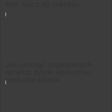
firm: klucz do sukcesu
Jak uniknąć negatywnych
recenzji dzięki skutecznej
obsłudze klienta