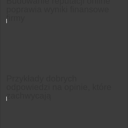
Budowanie reputacji online
poprawia wyniki finansowe
firmy
Przykłady dobrych
odpowiedzi na opinie, które
zachwycają