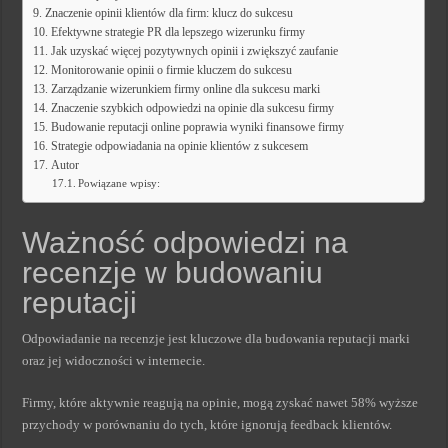
Znaczenie opinii klientów dla firm: klucz do sukcesu
Efektywne strategie PR dla lepszego wizerunku firmy
Jak uzyskać więcej pozytywnych opinii i zwiększyć zaufanie
Monitorowanie opinii o firmie kluczem do sukcesu
Zarządzanie wizerunkiem firmy online dla sukcesu marki
Znaczenie szybkich odpowiedzi na opinie dla sukcesu firmy
Budowanie reputacji online poprawia wyniki finansowe firmy
Strategie odpowiadania na opinie klientów z sukcesem
Autor
Powiązane wpisy:
Ważność odpowiedzi na
recenzje w budowaniu
reputacji
Odpowiadanie na recenzje jest kluczowe dla budowania reputacji marki
oraz jej widoczności w internecie.
Firmy, które aktywnie reagują na opinie, mogą zyskać nawet 58% wyższe
przychody w porównaniu do tych, które ignorują feedback klientów.