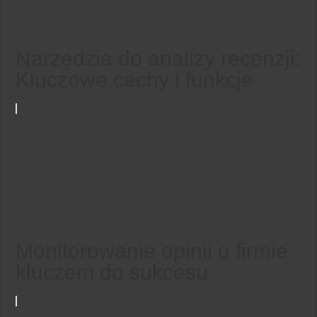
Narzędzia do analizy recenzji:
Kluczowe cechy i funkcje
Monitorowanie opinii o firmie
kluczem do sukcesu