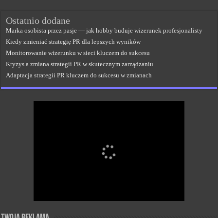
Ostatnio dodane
Marka osobista przez pasje — jak hobby buduje wizerunek profesjonalisty
Kiedy zmieniać strategię PR dla lepszych wyników
Monitorowanie wizerunku w sieci kluczem do sukcesu
Kryzys a zmiana strategii PR w skutecznym zarządzaniu
Adaptacja strategii PR kluczem do sukcesu w zmianach