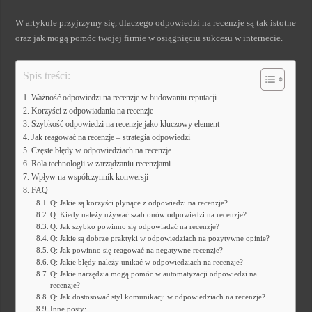
W artykule przyjrzymy się, dlaczego odpowiedzi na recenzje są tak istotne
oraz jak mogą pomóc twojej firmie w osiągnięciu sukcesu w internecie.
Spis treści:
Ważność odpowiedzi na recenzje w budowaniu reputacji
Korzyści z odpowiadania na recenzje
Szybkość odpowiedzi na recenzje jako kluczowy element
Jak reagować na recenzje – strategia odpowiedzi
Częste błędy w odpowiedziach na recenzje
Rola technologii w zarządzaniu recenzjami
Wpływ na współczynnik konwersji
FAQ
Q: Jakie są korzyści płynące z odpowiedzi na recenzje?
Q: Kiedy należy używać szablonów odpowiedzi na recenzje?
Q: Jak szybko powinno się odpowiadać na recenzje?
Q: Jakie są dobrze praktyki w odpowiedziach na pozytywne opinie?
Q: Jak powinno się reagować na negatywne recenzje?
Q: Jakie błędy należy unikać w odpowiedziach na recenzje?
Q: Jakie narzędzia mogą pomóc w automatyzacji odpowiedzi na
recenzje?
Q: Jak dostosować styl komunikacji w odpowiedziach na recenzje?
Inne posty: