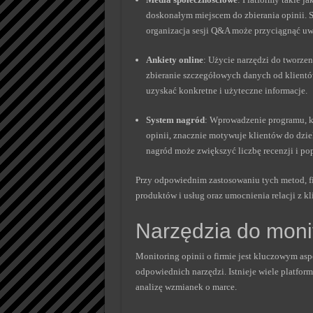
doskonałym miejscem do zbierania opinii.
organizacja sesji Q&A może przyciągnąć uw
Ankiety online
: Użycie narzędzi do tworze
zbieranie szczegółowych danych od klientó
uzyskać konkretne i użyteczne informacje.
System nagród
: Wprowadzenie programu, kt
opinii, znacznie motywuje klientów do dzi
nagród może zwiększyć liczbę recenzji i pop
Przy odpowiednim zastosowaniu tych metod, fi
produktów i usług oraz umocnienia relacji z kl
Narzędzia do monit
Monitoring opinii o firmie jest kluczowym as
odpowiednich narzędzi. Istnieje wiele platfor
analizę wzmianek o marce.