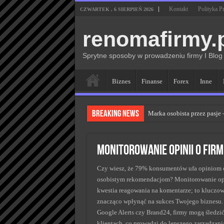
Kontakt
Polityka P
CZWARTEK , 6 SIERPIEŃ 2026
renomafirmy.
Sprytne sposoby w prowadzeniu firmy I Blog
Biznes
Finanse
Forex
Inne
Breaking News
Marka osobista przez pasje
Kiedy zmieniać strategię P
Monitorowanie wizerunku w
Monitorowanie opinii o fir
Kryzys a zmiana strategii 
Czy wiesz, że 79% konsumentów ufa opiniom o
Adaptacja strategii PR klu
osobistym rekomendacjom? Monitorowanie opini
kwestia reagowania na komentarze; to kluczowa
znacząco wpłynąć na sukces Twojego biznesu.
Google Alerts czy Brand24, firmy mogą śledzi
klientach, co prowadzi do lepszego zarządzani