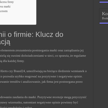
ukcesu firmy
esu marki
ukcesem
Ko
Brak
i o firmie: Klucz do
acją
 elementem zrozumienia postrzegania marki oraz zarządzania jej
dzielą się swoimi doświadczeniami w sieci, co sprawia, że regularne
ą dla każdej firmy.
 Alerts czy Brand24, umożliwiają na bieżąco śledzenie wzmianek o
o pozwala szybko reagować na pozytywne i negatywne opinie.
wanie trendów i analizowanie, jak firma jest postrzegana przez
udowaniu zaufania do marki. Pozytywne recenzje mogą przyczynić
poprawy wizerunku, natomiast negatywne opinie powinny być
kości produktów i usług.