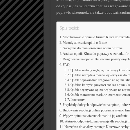
odkryjesz, jak skuteczna analiza i reagowanie 
poprawić wizerunek, ale także budować zaufan
Spis treści:
Monitorowanie opinii o firmie: Klucz do zarządza
Metody zbierania opinii o firmie
Narzędzia do monitorowania opinii o firmie
Analiza opinii: Klucz do poprawy wizerunku fir
Reagowanie na opinie: Budowanie pozytywnych re
FAQ
Q: Jakie metody najlepiej zachęcają klientó
Q: Jakie narzędzia można wykorzystać do m
Q: Jak odpowiednio reagować na opinie kli
Q: Jakie korzyści przynosi analiza opinii kl
Q: Jak negatywne opinie wpływają na reput
Q: Jak monitoring marki w internecie wspie
Inne posty:
Przykłady dobrych odpowiedzi na opinie, które 
Budowanie reputacji online poprawia wyniki fi
Wpływ opinii na wizerunek marki i jej zaufanie
Ważność odpowiedzi na recenzje dla reputacji m
Narzędzia do analizy recenzji: Kluczowe cechy 