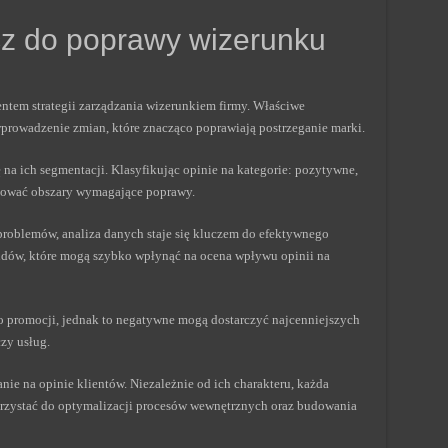
ucz do poprawy wizerunku
ntem strategii zarządzania wizerunkiem firmy. Właściwe
prowadzenie zmian, które znacząco poprawiają postrzeganie marki.
ę na ich segmentacji. Klasyfikując opinie na kategorie: pozytywne,
ikować obszary wymagające poprawy.
roblemów, analiza danych staje się kluczem do efektywnego
ndów, które mogą szybko wpłynąć na ocena wpływu opinii na
o promocji, jednak to negatywne mogą dostarczyć najcenniejszych
zy usług.
ie na opinie klientów. Niezależnie od ich charakteru, każda
orzystać do optymalizacji procesów wewnętrznych oraz budowania