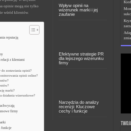
Kied
Wpływ opinii na
na opinie mogą nie tylko
Moni
wizerunek marki i jej
ie wśród klientów.
zaufanie
sukc
Kryz
zarz
Adap
nia reputacją
zmi
Efektywne strategie PR
my
dla lepszego wizerunku
lacji z klientami
firmy
w do zostawiania opinii?
onitorowania opinii online?
entów?
ientów?
ację marki?
ra działania wizerunkowe?
Narzędzia do analizy
zachwycają
recenzji: Kluczowe
cechy i funkcje
nansowe firmy
arki
Twoj
i funkcje