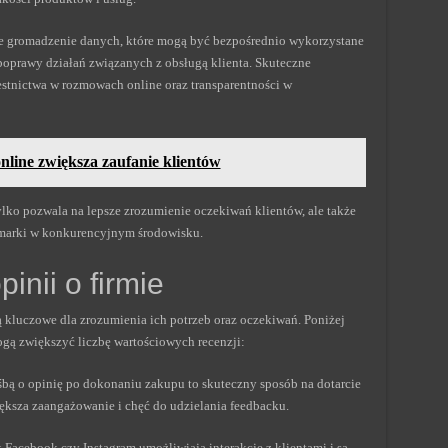
e gromadzenie danych, które mogą być bezpośrednio wykorzystane
poprawy działań związanych z obsługą klienta. Skuteczne
stnictwa w rozmowach online oraz transparentności w
nline zwiększa zaufanie klientów
ylko pozwala na lepsze zrozumienie oczekiwań klientów, ale także
 marki w konkurencyjnym środowisku.
inii o firmie
 kluczowe dla zrozumienia ich potrzeb oraz oczekiwań. Poniżej
gą zwiększyć liczbę wartościowych recenzji:
ośbą o opinię po dokonaniu zakupu to skuteczny sposób na dotarcie
ększa zaangażowanie i chęć do udzielania feedbacku.
ak Facebook czy Instagram umożliwiają interakcję z klientami i są