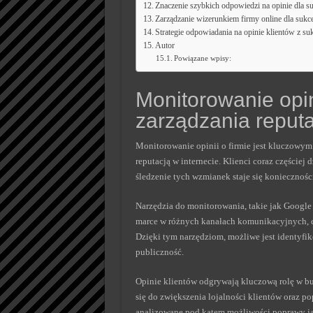
Znaczenie szybkich odpowiedzi na opinie dla s
Zarządzanie wizerunkiem firmy online dla sukc
Strategie odpowiadania na opinie klientów z s
Autor
Powiązane wpisy:
Monitorowanie opini
zarządzania reput
Monitorowanie opinii o firmie jest kluczowym
reputacją w internecie. Klienci coraz częściej 
śledzenie tych wzmianek staje się konieczności
Narzędzia do monitorowania, takie jak Google
marce w różnych kanałach komunikacyjnych, c
Dzięki tym narzędziom, możliwe jest identyfiko
publiczność.
Opinie klientów odgrywają kluczową rolę w b
się do zwiększenia lojalności klientów oraz 
analizowane pod kątem możliwości poprawy ja