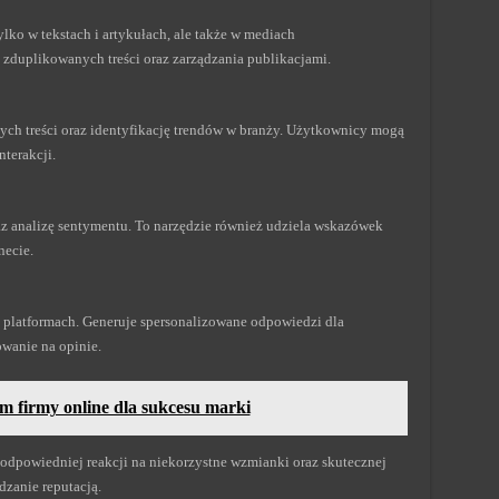
ko w tekstach i artykułach, ale także w mediach
zduplikowanych treści oraz zarządzania publikacjami.
ych treści oraz identyfikację trendów w branży. Użytkownicy mogą
nterakcji.
z analizę sentymentu. To narzędzie również udziela wskazówek
necie.
 platformach. Generuje spersonalizowane odpowiedzi dla
wanie na opinie.
m firmy online dla sukcesu marki
odpowiedniej reakcji na niekorzystne wzmianki oraz skutecznej
ądzanie reputacją.