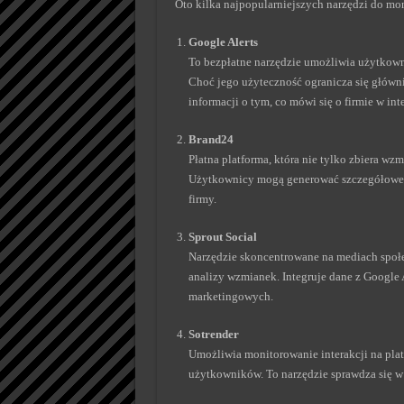
Oto kilka najpopularniejszych narzędzi do mon
Google Alerts
To bezpłatne narzędzie umożliwia użytko
Choć jego użyteczność ogranicza się głów
informacji o tym, co mówi się o firmie w int
Brand24
Płatna platforma, która nie tylko zbiera wz
Użytkownicy mogą generować szczegółowe r
firmy.
Sprout Social
Narzędzie skoncentrowane na mediach społ
analizy wzmianek. Integruje dane z Google 
marketingowych.
Sotrender
Umożliwia monitorowanie interakcji na pla
użytkowników. To narzędzie sprawdza się w