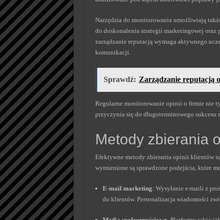
Narzędzia do monitorowania umożliwiają takż
do doskonalenia strategii marketingowej oraz 
zarządzanie reputacją wymaga aktywnego ucze
komunikacji.
Sprawdź:
Zarządzanie reputacją o
Regularne monitorowanie opinii o firmie nie t
przyczynia się do długoterminowego sukcesu
Metody zbierania op
Efektywne metody zbierania opinii klientów są
wymienione są sprawdzone podejścia, które mo
E-mail marketing
: Wysyłanie e-maili z pr
do klientów. Personalizacja wiadomości zwi
Media społecznościowe
: Platformy takie j