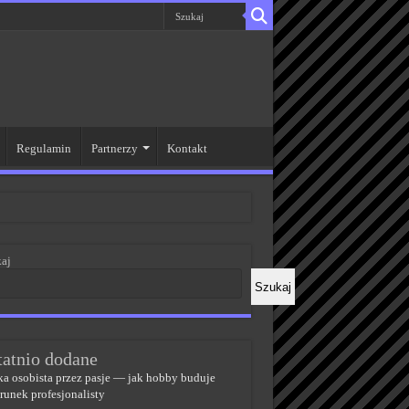
Regulamin
Partnerzy
Kontakt
aj
Szukaj
tatnio dodane
a osobista przez pasje — jak hobby buduje
runek profesjonalisty