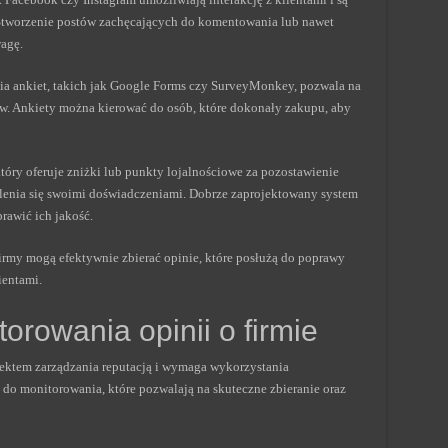
 Stworzenie postów zachęcających do komentowania lub nawet
agę.
nia ankiet, takich jak Google Forms czy SurveyMonkey, pozwala na
w. Ankiety można kierować do osób, które dokonały zakupu, aby
óry oferuje zniżki lub punkty lojalnościowe za pozostawienie
elenia się swoimi doświadczeniami. Dobrze zaprojektowany system
rawić ich jakość.
rmy mogą efektywnie zbierać opinie, które posłużą do poprawy
ientami.
orowania opinii o firmie
pektem zarządzania reputacją i wymaga wykorzystania
m do monitorowania, które pozwalają na skuteczne zbieranie oraz