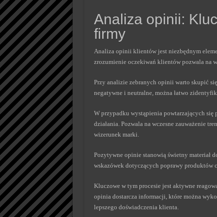
Analiza opinii: Kl
firmy
Analiza opinii klientów jest niezbędnym eleme
zrozumienie oczekiwań klientów pozwala na w
Przy analizie zebranych opinii warto skupić si
negatywne i neutralne, można łatwo zidentyf
W przypadku wystąpienia powtarzających się p
działania. Pozwala na wczesne zauważenie tre
wizerunek marki.
Pozytywne opinie stanowią świetny materiał d
wskazówek dotyczących poprawy produktów c
Kluczowe w tym procesie jest aktywne reagowan
opinia dostarcza informacji, które można wyk
lepszego doświadczenia klienta.