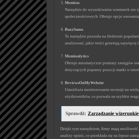
Mention
Narzędzie do wyszukiwania wzmianek nie tyl
społecznościowych. Oferuje opcje usuwania 
BuzzSumo
To narzędzie pozwala na śledzenie popularn
analizować, jakie treści generują najwięcej i
Mentionlytics
Oferuje automatyczne pomiary zasięgów ora
dotyczących poprawy pozycji marki w inter
ReviewsOnMyWebsite
Umożliwia monitorowanie recenzji na wielu
użytkowników, co pozwala na szybkie reago
Sprawdź:
Zarządzanie wizerunkie
Dzięki tym narzędziom, firmy mają możliwość 
analizy opinii, co przekłada się na lepsze zarz