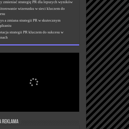
y zmieniać strategię PR dla lepszych wyników
torowanie wizerunku w sieci kluczem do
esu
ys a zmiana strategii PR w skutecznym
ądzaniu
tacja strategii PR kluczem do sukcesu w
anach
a reklama