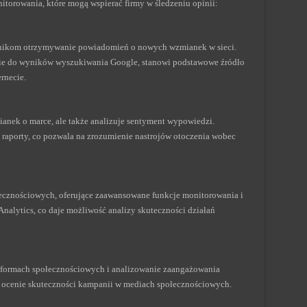
itorowania, które mogą wspierać firmy w śledzeniu opinii:
wnikom otrzymywanie powiadomień o nowych wzmianek w sieci.
nie do wyników wyszukiwania Google, stanowi podstawowe źródło
ernecie.
mianek o marce, ale także analizuje sentyment wypowiedzi.
aporty, co pozwala na zrozumienie nastrojów otoczenia wobec
ecznościowych, oferujące zaawansowane funkcje monitorowania i
Analytics, co daje możliwość analizy skuteczności działań
tformach społecznościowych i analizowanie zaangażowania
 ocenie skuteczności kampanii w mediach społecznościowych.