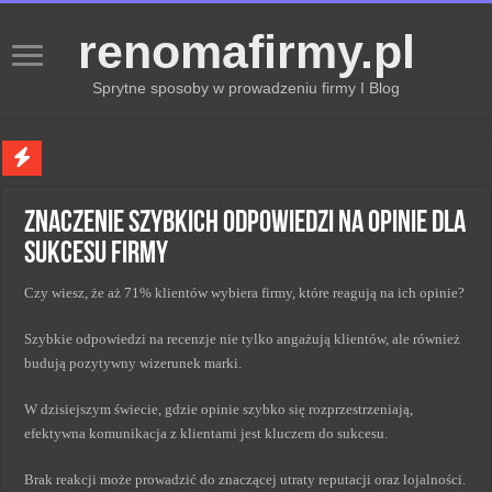
renomafirmy.pl
Sprytne sposoby w prowadzeniu firmy I Blog
Marka osobista przez pasje — jak hobby buduje wizerunek profesjonalisty
Znaczenie szybkich odpowiedzi na opinie dla
Kiedy zmieniać strategię PR dla lepszych wyników
sukcesu firmy
Monitorowanie wizerunku w sieci kluczem do sukcesu
Czy wiesz, że aż 71% klientów wybiera firmy, które reagują na ich opinie?
Kryzys a zmiana strategii PR w skutecznym zarządzaniu
Adaptacja strategii PR kluczem do sukcesu w zmianach
Szybkie odpowiedzi na recenzje nie tylko angażują klientów, ale również
budują pozytywny wizerunek marki.
W dzisiejszym świecie, gdzie opinie szybko się rozprzestrzeniają,
efektywna komunikacja z klientami jest kluczem do sukcesu.
Brak reakcji może prowadzić do znaczącej utraty reputacji oraz lojalności.