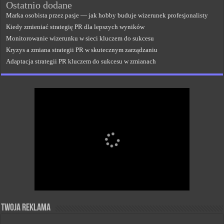
Ostatnio dodane
Marka osobista przez pasje — jak hobby buduje wizerunek profesjonalisty
Kiedy zmieniać strategię PR dla lepszych wyników
Monitorowanie wizerunku w sieci kluczem do sukcesu
Kryzys a zmiana strategii PR w skutecznym zarządzaniu
Adaptacja strategii PR kluczem do sukcesu w zmianach
Twoja reklama