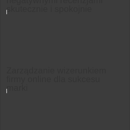
negatywnymi recenzjami
skutecznie i spokojnie
Zarządzanie wizerunkiem
firmy online dla sukcesu
marki