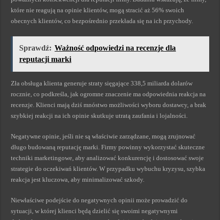
które nie reagują na opinie klientów, mogą stracić aż 56% swoich
obecnych klientów, co bezpośrednio przekłada się na ich przychody.
Sprawdź:
Ważność odpowiedzi na recenzje dla
reputacji marki
Zła obsługa klienta generuje straty sięgające 338,5 miliarda dolarów
rocznie, co podkreśla, jak ogromne znaczenie ma odpowiednia reakcja na
recenzje. Klienci mają dziś mnóstwo możliwości wyboru dostawcy, a brak
szybkiej reakcji na ich opinie skutkuje utratą zaufania i lojalności.
Negatywne opinie, jeśli nie są właściwie zarządzane, mogą zrujnować
długo budowaną reputację marki. Firmy powinny wykorzystać skuteczne
techniki marketingowe, aby analizować konkurencję i dostosować swoje
strategie do oczekiwań klientów. W przypadku wybuchu kryzysu, szybka
reakcja jest kluczowa, aby minimalizować szkody.
Niewłaściwe podejście do negatywnych opinii może prowadzić do
sytuacji, w której klienci będą dzielić się swoimi negatywnymi