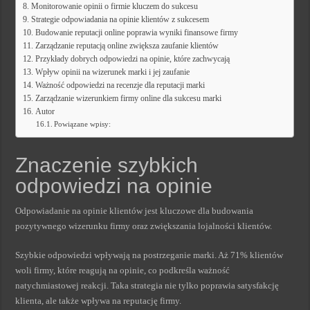
Monitorowanie opinii o firmie kluczem do sukcesu
Strategie odpowiadania na opinie klientów z sukcesem
Budowanie reputacji online poprawia wyniki finansowe firmy
Zarządzanie reputacją online zwiększa zaufanie klientów
Przykłady dobrych odpowiedzi na opinie, które zachwycają
Wpływ opinii na wizerunek marki i jej zaufanie
Ważność odpowiedzi na recenzje dla reputacji marki
Zarządzanie wizerunkiem firmy online dla sukcesu marki
Autor
Powiązane wpisy:
Znaczenie szybkich
odpowiedzi na opinie
Odpowiadanie na opinie klientów jest kluczowe dla budowania
pozytywnego wizerunku firmy oraz zwiększania lojalności klientów.
Szybkie odpowiedzi wpływają na postrzeganie marki. Aż 71% klientów
woli firmy, które reagują na opinie, co podkreśla ważność
natychmiastowej reakcji. Taka strategia nie tylko poprawia satysfakcję
klienta, ale także wpływa na reputację firmy.