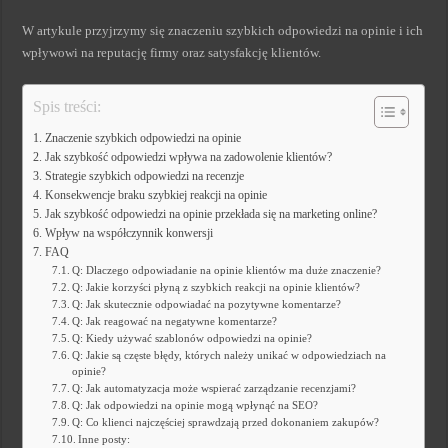
W artykule przyjrzymy się znaczeniu szybkich odpowiedzi na opinie i ich
wpływowi na reputację firmy oraz satysfakcję klientów.
Spis treści:
Znaczenie szybkich odpowiedzi na opinie
Jak szybkość odpowiedzi wpływa na zadowolenie klientów?
Strategie szybkich odpowiedzi na recenzje
Konsekwencje braku szybkiej reakcji na opinie
Jak szybkość odpowiedzi na opinie przekłada się na marketing online?
Wpływ na współczynnik konwersji
FAQ
Q: Dlaczego odpowiadanie na opinie klientów ma duże znaczenie?
Q: Jakie korzyści płyną z szybkich reakcji na opinie klientów?
Q: Jak skutecznie odpowiadać na pozytywne komentarze?
Q: Jak reagować na negatywne komentarze?
Q: Kiedy używać szablonów odpowiedzi na opinie?
Q: Jakie są częste błędy, których należy unikać w odpowiedziach na
opinie?
Q: Jak automatyzacja może wspierać zarządzanie recenzjami?
Q: Jak odpowiedzi na opinie mogą wpłynąć na SEO?
Q: Co klienci najczęściej sprawdzają przed dokonaniem zakupów?
Inne posty: