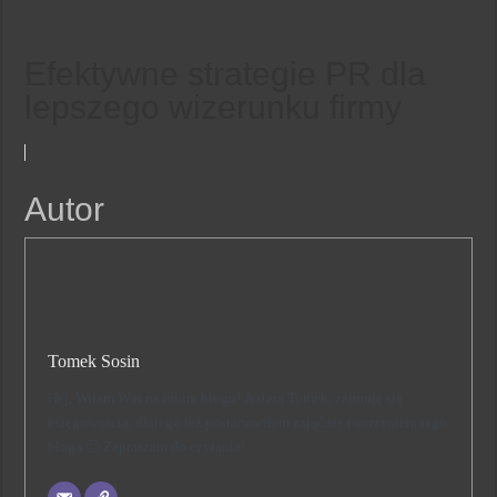
Efektywne strategie PR dla
lepszego wizerunku firmy
Autor
Tomek Sosin
Hej, Witam Was na moim blogu! Jestem Tomek, zajmuję się
księgowością, dlatego też postanowiłem zająć się tworzeniem tego
bloga 🙂 Zapraszam do czytania!