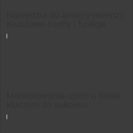
Narzędzia do analizy recenzji:
Kluczowe cechy i funkcje
Monitorowanie opinii o firmie
kluczem do sukcesu