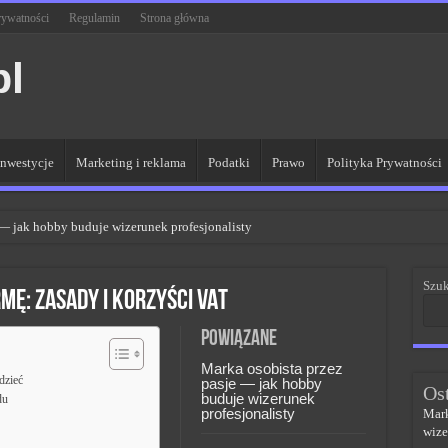
rywatności
Regulamin
Strona główna
pl
Inwestycje
Marketing i reklama
Podatki
Prawo
Polityka Prywatności
 — jak hobby buduje wizerunek profesjonalisty
R dla lepszych wyników
Szuk
 sieci kluczem do sukcesu
mę: zasady i korzyści VAT
PR w skutecznym zarządzaniu
Powiązane
czem do sukcesu w zmianach
Marka osobista przez
dzieć
pasje — jak hobby
Os
buduje wizerunek
du
profesjonalisty
Mark
wize