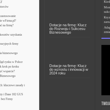
Kied
AT
biorców
Moni
sukc
 zastosowanie
Kryz
ie wFirma.pl?
zarz
Dotacje na firmę: Klucz
ać na firmę?
Adap
do Rozwoju i Sukcesu
zmi
Biznesowego
kosztów uzyskania
racyjnych firmy
zia biznesowego
gląd rynku w Polsce
Dotacje na firmę: Klucz
k krok po kroku
do wzrostu i innowacji w
być wsparcie?
2024 roku
u Biznesowego
h: kluczowe zasady i
kty i Dane 182 GUS
 bez Firmy
Twoj