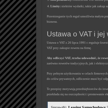
Limity:
niektóre wydatki, takie jak zakup
Przestrzeganie tych reguł umożliwia małym prz
biznesu.
Ustawa o VAT i jej
Ustawa o VAT z 26 lipca 1991 r. reguluje kwes
VAT przy zakupie roweru na firmę.
Aby odliczyć VAT, trzeba udowodnić, że rowe
zarówno rowerów tradycyjnych, jak i elektryc
Przy pełnym użytkowaniu w celach firmowych m
do celów prywatnych, odliczenie musi być od
Te przepisy motywują przedsiębiorców do inwe
przekłada się na oszczędności i promowanie ek
Sprawdź:
Leasing Samochodowy 27