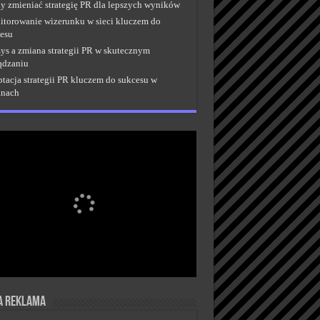
y zmieniać strategię PR dla lepszych wyników
torowanie wizerunku w sieci kluczem do
esu
ys a zmiana strategii PR w skutecznym
ądzaniu
tacja strategii PR kluczem do sukcesu w
anach
a reklama