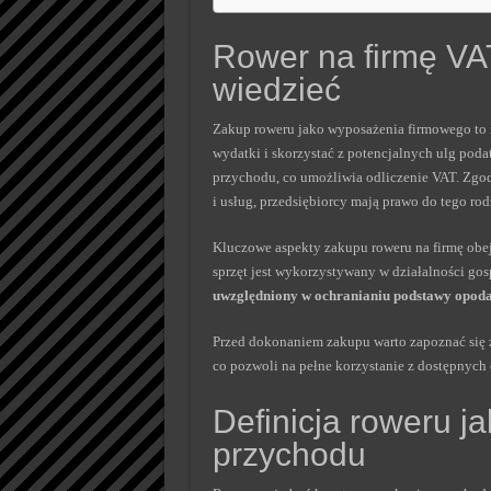
Rower na firmę VA
wiedzieć
Zakup roweru jako wyposażenia firmowego to 
wydatki i skorzystać z potencjalnych ulg poda
przychodu, co umożliwia odliczenie VAT. Zgod
i usług, przedsiębiorcy mają prawo do tego rod
Kluczowe aspekty zakupu roweru na firmę obej
sprzęt jest wykorzystywany w działalności gos
uwzględniony w ochranianiu podstawy opod
Przed dokonaniem zakupu warto zapoznać się 
co pozwoli na pełne korzystanie z dostępnych
Definicja roweru j
przychodu