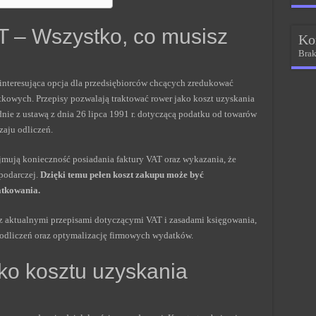
T – Wszystko, co musisz
Ko
Brak
interesująca opcja dla przedsiębiorców chcących zredukować
tkowych. Przepisy pozwalają traktować rower jako koszt uzyskania
nie z ustawą z dnia 26 lipca 1991 r. dotyczącą podatku od towarów
zaju odliczeń.
mują konieczność posiadania faktury VAT oraz wykazania, że
podarczej.
Dzięki temu pełen koszt zakupu może być
atkowania.
z aktualnymi przepisami dotyczącymi VAT i zasadami księgowania,
 odliczeń oraz optymalizację firmowych wydatków.
ako kosztu uzyskania