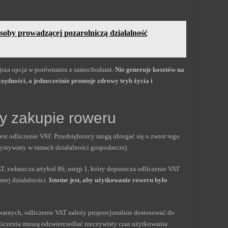
soby prowadzącej pozarolniczą działalność
ejsza opcja w porównaniu z samochodami.
Nie generuje kosztów na
czędności, a jednocześnie promuje zdrowy tryb życia i
zy zakupie roweru
est odliczenie VAT. Przedsiębiorcy mogą ubiegać się o zwrot tego
zystywany w ramach działalności gospodarczej.
T, zwłaszcza artykuł 86, ustęp 1, który dopuszcza odliczenie VAT
ej działalności.
Istotne jest, aby użytkowanie roweru było
ywatnych, odliczenie VAT należy proporcjonalnie dostosować do
iczenia muszą odzwierciedlać rzeczywisty czas użytkowania