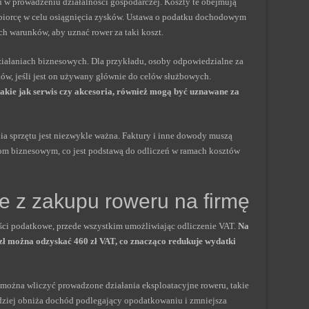
w prowadzeniu działalności gospodarczej. Koszty te obejmują
biorcę w celu osiągnięcia zysków. Ustawa o podatku dochodowym
 warunków, aby uznać rower za taki koszt.
działaniach biznesowych. Dla przykładu, osoby odpowiedzialne za
w, jeśli jest on używany głównie do celów służbowych.
takie jak serwis czy akcesoria, również mogą być uznawane za
 sprzętu jest niezwykle ważna. Faktury i inne dowody muszą
lom biznesowym, co jest podstawą do odliczeń w ramach kosztów
e z zakupu roweru na firmę
yści podatkowe, przede wszystkim umożliwiając odliczenie VAT.
Na
ł można odzyskać 460 zł VAT, co znacząco redukuje wydatki
można wliczyć prowadzone działania eksploatacyjne roweru, takie
rdziej obniża dochód podlegający opodatkowaniu i zmniejsza