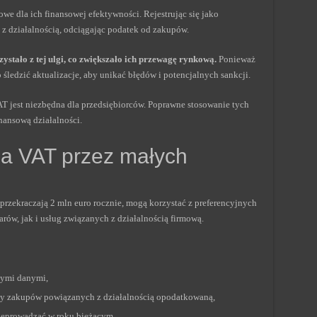
we dla ich finansowej efektywności. Rejestrując się jako
z działalnością, odciągając podatek od zakupów.
stało z tej ulgi, co zwiększało ich przewagę rynkową.
Ponieważ
 śledzić aktualizacje, aby unikać błędów i potencjalnych sankcji.
 jest niezbędna dla przedsiębiorców. Poprawne stosowanie tych
ansową działalności.
ia VAT przez małych
przekraczają 2 mln euro rocznie, mogą korzystać z preferencyjnych
rów, jak i usług związanych z działalnością firmową.
nymi danymi,
zy zakupów powiązanych z działalnością opodatkowaną,
zeprowadzać w roku bieżącym,