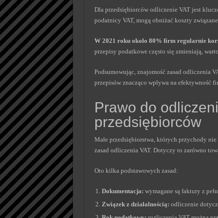
Dla przedsiębiorców odliczenie VAT jest kluczo
podatnicy VAT, mogą obniżać koszty związane 
W 2021 roku około 80% firm regularnie korzy
przepisy podatkowe często się zmieniają, warto
Podsumowując, znajomość zasad odliczenia VAT
przepisów znacząco wpływa na efektywność fin
Prawo do odliczen
przedsiębiorców
Małe przedsiębiorstwa, których przychody nie 
zasad odliczenia VAT. Dotyczy to zarówno towa
Oto kilka podstawowych zasad:
Dokumentacja:
wymagane są faktury z peł
Związek z działalnością:
odliczenie dotyc
Rok podatkowy:
rozliczenia VAT można pr