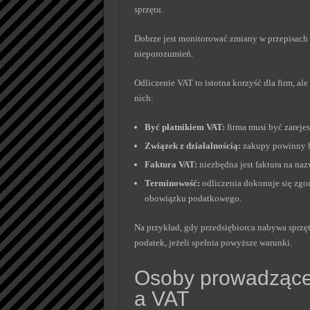
sprzętu.
Dobrze jest monitorować zmiany w przepisach
nieporozumień.
Odliczenie VAT to istotna korzyść dla firm, a
nich:
Być płatnikiem VAT:
firma musi być zarejes
Związek z działalnością:
zakupy powinny by
Faktura VAT:
niezbędna jest faktura na naz
Terminowość:
odliczenia dokonuje się zgodn
obowiązku podatkowego.
Na przykład, gdy przedsiębiorca nabywa sprzęt
podatek, jeżeli spełnia powyższe warunki.
Osoby prowadzące
a VAT