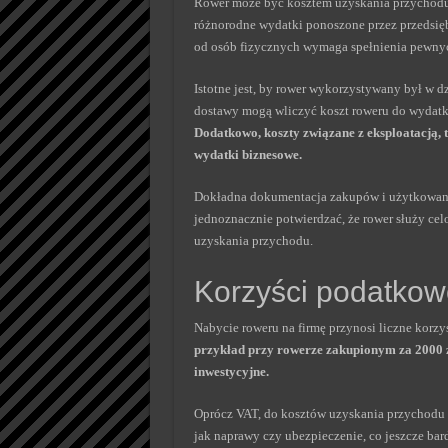
Rower może być kosztem uzyskania przychodu 
różnorodne wydatki ponoszone przez przedsię
od osób fizycznych wymaga spełnienia pewnych
Istotne jest, by rower wykorzystywany był w 
dostawy mogą wliczyć koszt roweru do wydatkó
Dodatkowo, koszty związane z eksploatacją, 
wydatki biznesowe.
Dokładna dokumentacja zakupów i użytkowania
jednoznacznie potwierdzać, że rower służy ce
uzyskania przychodu.
Korzyści podatkow
Nabycie roweru na firmę przynosi liczne korz
przykład przy rowerze zakupionym za 2000 z
inwestycyjne.
Oprócz VAT, do kosztów uzyskania przychodu 
jak naprawy czy ubezpieczenie, co jeszcze ba