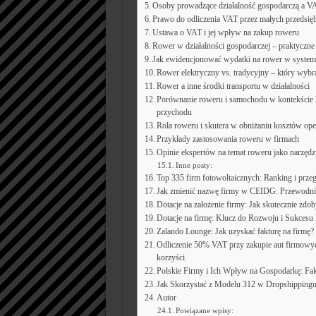
Osoby prowadzące działalność gospodarczą a V
Prawo do odliczenia VAT przez małych przedsię
Ustawa o VAT i jej wpływ na zakup roweru
Rower w działalności gospodarczej – praktyczne
Jak ewidencjonować wydatki na rower w system
Rower elektryczny vs. tradycyjny – który wybr
Rower a inne środki transportu w działalności
Porównanie roweru i samochodu w kontekście 
przychodu
Rola roweru i skutera w obniżaniu kosztów ope
Przykłady zastosowania roweru w firmach
Opinie ekspertów na temat roweru jako narzęd
Inne posty:
Top 335 firm fotowoltaicznych: Ranking i prze
Jak zmienić nazwę firmy w CEIDG: Przewodni
Dotacje na założenie firmy: Jak skutecznie zdo
Dotacje na firmę: Klucz do Rozwoju i Sukces
Zalando Lounge: Jak uzyskać fakturę na firmę?
Odliczenie 50% VAT przy zakupie aut firmowyc
korzyści
Polskie Firmy i Ich Wpływ na Gospodarkę: Fa
Jak Skorzystać z Modelu 312 w Dropshippingu
Autor
Powiązane wpisy: