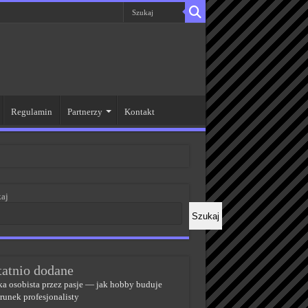
Regulamin
Partnerzy
Kontakt
aj
Szukaj
tatnio dodane
a osobista przez pasje — jak hobby buduje
runek profesjonalisty