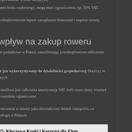
 samochodu osobowego, mogą mieć ograniczenia, np. 50% VAT.
edsiębiorstwom lepsze zarządzanie finansami i wspiera rozwój
 wpływ na zakup roweru
tie podatkowe w Polsce, umożliwiając przedsiębiorcom odliczenie
r jest wykorzystywany do działalności gospodarczej.
Dotyczy to
znych.
ożliwa jest całkowita amortyzacja VAT. Jeśli rower służy również
powiednio ograniczone.
stowania w rowery jako alternatywny środek transportu, co
ologii w firmach.
: Kluczowe Kroki i Korzyści dla Firm