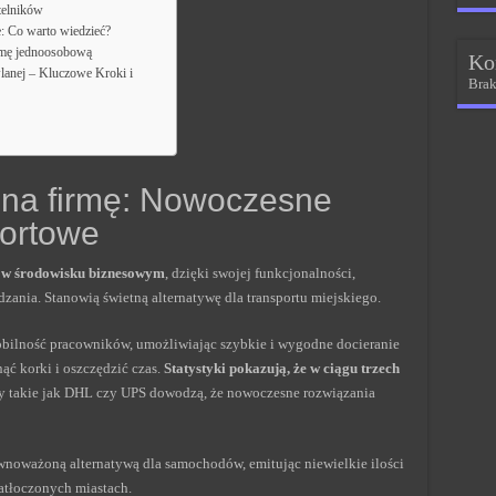
telników
e: Co warto wiedzieć?
rmę jednoosobową
Ko
anej – Kluczowe Kroki i
Brak
 na firmę: Nowoczesne
portowe
i w środowisku biznesowym
, dzięki swojej funkcjonalności,
ania. Stanowią świetną alternatywę dla transportu miejskiego.
obilność pracowników, umożliwiając szybkie i wygodne docieranie
ąć korki i oszczędzić czas.
Statystyki pokazują, że w ciągu trzech
my takie jak DHL czy UPS dowodzą, że nowoczesne rozwiązania
wnoważoną alternatywą dla samochodów, emitując niewielkie ilości
atłoczonych miastach.