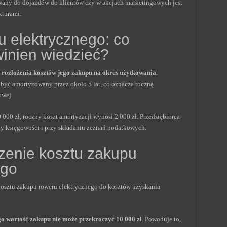
ywany do dojazdów do klientów czy w akcjach marketingowych jest
kturami.
u elektrycznego: co
winien wiedzieć?
 rozłożenia kosztów jego zakupu na okres użytkowania
.
 być amortyzowany przez około 5 lat, co oznacza roczną
owej.
000 zł, roczny koszt amortyzacji wynosi 2 000 zł. Przedsiębiorca
y księgowości i przy składaniu zeznań podatkowych.
zenie kosztu zakupu
ego
kosztu zakupu roweru elektrycznego do kosztów uzyskania
go wartość zakupu nie może przekroczyć 10 000 zł
. Powoduje to,