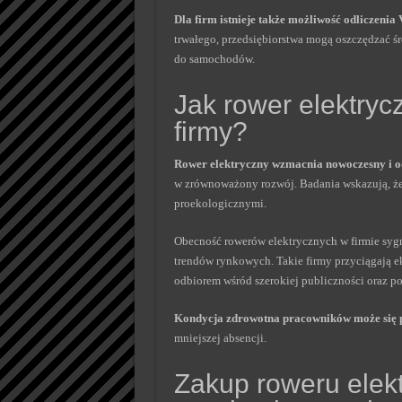
Dla firm istnieje także możliwość odliczenia
trwałego, przedsiębiorstwa mogą oszczędzać ś
do samochodów.
Jak rower elektry
firmy?
Rower elektryczny wzmacnia nowoczesny i o
w zrównoważony rozwój. Badania wskazują, że
proekologicznymi.
Obecność rowerów elektrycznych w firmie sygn
trendów rynkowych. Takie firmy przyciągają 
odbiorem wśród szerokiej publiczności oraz p
Kondycja zdrowotna pracowników może się 
mniejszej absencji.
Zakup roweru elekt