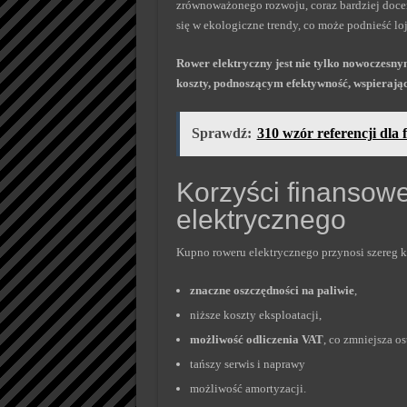
zrównoważonego rozwoju, coraz bardziej docen
się w ekologiczne trendy, co może podnieść loj
Rower elektryczny jest nie tylko nowoczesn
koszty, podnoszącym efektywność, wspieraj
Sprawdź:
310 wzór referencji dla
Korzyści finansow
elektrycznego
Kupno roweru elektrycznego przynosi szereg k
znaczne oszczędności na paliwie
,
niższe koszty eksploatacji,
możliwość odliczenia VAT
, co zmniejsza os
tańszy serwis i naprawy
możliwość amortyzacji.