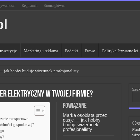
rywatności
Regulamin
Strona główna
pl
Inwestycje
Marketing i reklama
Podatki
Prawo
Polityka Prywatności
 — jak hobby buduje wizerunek profesjonalisty
R dla lepszych wyników
Szuk
 sieci kluczem do sukcesu
r elektryczny w Twojej firmie?
PR w skutecznym zarządzaniu
Powiązane
czem do sukcesu w zmianach
Marka osobista przez
zanie transportowe
pasje — jak hobby
Os
buduje wizerunek
łalności gospodarczej?
profesjonalisty
Mark
ego
wize
my?