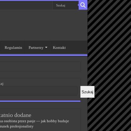
Regulamin
Partnerzy
Kontakt
aj
Szukaj
tatnio dodane
a osobista przez pasje — jak hobby buduje
runek profesjonalisty