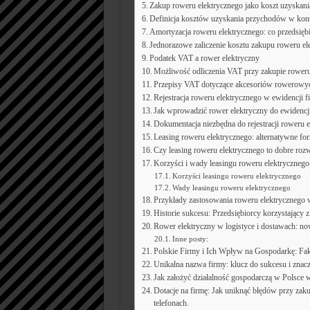
Zakup roweru elektrycznego jako koszt uzyskan
Definicja kosztów uzyskania przychodów w kont
Amortyzacja roweru elektrycznego: co przedsięb
Jednorazowe zaliczenie kosztu zakupu roweru el
Podatek VAT a rower elektryczny
Możliwość odliczenia VAT przy zakupie roweru
Przepisy VAT dotyczące akcesoriów rowerowy
Rejestracja roweru elektrycznego w ewidencji f
Jak wprowadzić rower elektryczny do ewidencji
Dokumentacja niezbędna do rejestracji roweru 
Leasing roweru elektrycznego: alternatywne fo
Czy leasing roweru elektrycznego to dobre rozw
Korzyści i wady leasingu roweru elektrycznego
Korzyści leasingu roweru elektrycznego
Wady leasingu roweru elektrycznego
Przykłady zastosowania roweru elektrycznego 
Historie sukcesu: Przedsiębiorcy korzystający 
Rower elektryczny w logistyce i dostawach: n
Inne posty:
Polskie Firmy i Ich Wpływ na Gospodarkę: Fa
Unikalna nazwa firmy: klucz do sukcesu i znac
Jak założyć działalność gospodarczą w Polsce 
Dotacje na firmę: Jak uniknąć błędów przy zaku
telefonach.