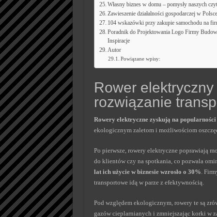
Własny biznes w domu – pomysły naszych czy
Zawieszenie działalności gospodarczej w Polsc
104 wskazówki przy zakupie samochodu na fi
Poradnik do Projektowania Logo Firmy Budowl
Inspiracje
Autor
Powiązane wpisy:
Rower elektryczny
rozwiązanie trans
Rowery elektryczne zyskują na popularnośc
ekologicznym zaletom i możliwościom oszczędz
Po pierwsze, rowery elektryczne poprawiają m
do klientów czy na spotkania, co pozwala omin
lat ich użycie w biznesie wzrosło o 30%
. Fir
transportowe idą w parze z efektywnością.
Pod względem ekologicznym, rowery te są zró
gazów cieplarnianych i zmniejszając korki w z