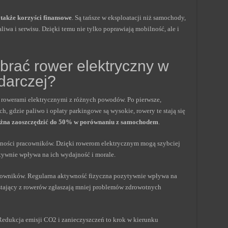
także korzyści finansowe
. Są tańsze w eksploatacji niż samochody,
liwa i serwisu. Dzięki temu nie tylko poprawiają mobilność, ale i
brać rower elektryczny w
darczej?
 rowerami elektrycznymi z różnych powodów. Po pierwsze,
h, gdzie paliwo i opłaty parkingowe są wysokie, rowery te stają się
ożna zaoszczędzić do 50% w porównaniu z samochodem
.
wności pracowników. Dzięki rowerom elektrycznym mogą szybciej
ytywnie wpływa na ich wydajność i morale.
kowników. Regularna aktywność fizyczna pozytywnie wpływa na
stający z rowerów zgłaszają mniej problemów zdrowotnych
edukcja emisji CO2 i zanieczyszczeń to krok w kierunku