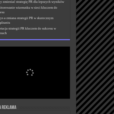
y zmieniać strategię PR dla lepszych wyników
torowanie wizerunku w sieci kluczem do
esu
ys a zmiana strategii PR w skutecznym
ądzaniu
tacja strategii PR kluczem do sukcesu w
anach
a reklama