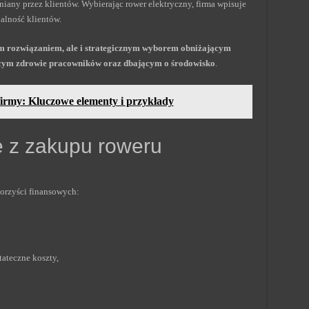
iany przez klientów. Wybierając rower elektryczny, firma wpisuje
alność klientów.
ym rozwiązaniem, ale i strategicznym wyborem obniżającym
ącym zdrowie pracowników oraz dbającym o środowisko
.
 firmy: Kluczowe elementy i przykłady
e z zakupu roweru
orzyści finansowych:
tateczne koszty,