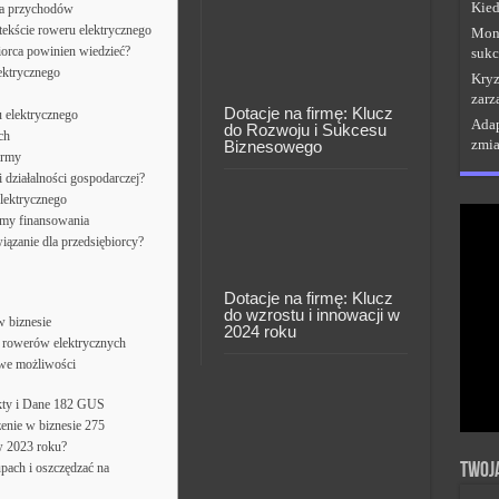
Kied
ia przychodów
ekście roweru elektrycznego
Moni
iorca powinien wiedzieć?
sukc
ektrycznego
Kryz
zarz
Dotacje na firmę: Klucz
 elektrycznego
Adap
do Rozwoju i Sukcesu
ch
zmi
Biznesowego
irmy
 działalności gospodarczej?
elektrycznego
rmy finansowania
iązanie dla przedsiębiorcy?
Dotacje na firmę: Klucz
do wzrostu i innowacji w
w biznesie
2024 roku
z rowerów elektrycznych
owe możliwości
kty i Dane 182 GUS
zenie w biznesie 275
w 2023 roku?
Twoj
pach i oszczędzać na