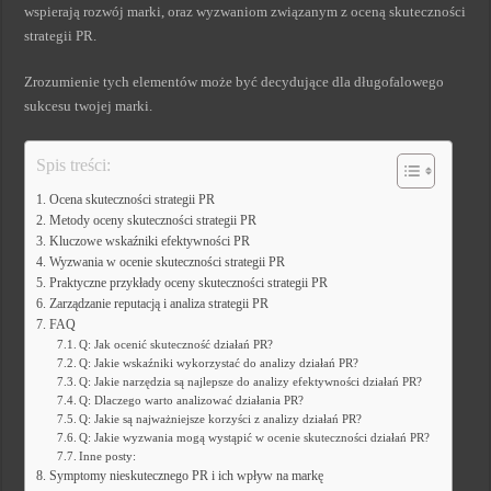
wspierają rozwój marki, oraz wyzwaniom związanym z oceną skuteczności
strategii PR.
Zrozumienie tych elementów może być decydujące dla długofalowego
sukcesu twojej marki.
Spis treści:
Ocena skuteczności strategii PR
Metody oceny skuteczności strategii PR
Kluczowe wskaźniki efektywności PR
Wyzwania w ocenie skuteczności strategii PR
Praktyczne przykłady oceny skuteczności strategii PR
Zarządzanie reputacją i analiza strategii PR
FAQ
Q: Jak ocenić skuteczność działań PR?
Q: Jakie wskaźniki wykorzystać do analizy działań PR?
Q: Jakie narzędzia są najlepsze do analizy efektywności działań PR?
Q: Dlaczego warto analizować działania PR?
Q: Jakie są najważniejsze korzyści z analizy działań PR?
Q: Jakie wyzwania mogą wystąpić w ocenie skuteczności działań PR?
Inne posty:
Symptomy nieskutecznego PR i ich wpływ na markę