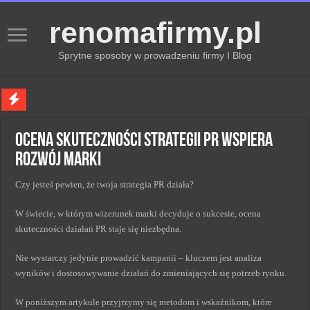
renomafirmy.pl
Sprytne sposoby w prowadzeniu firmy I Blog
Marka osobista przez pasje — jak hobby buduje wizerunek profesjonalisty
Ocena skuteczności strategii PR wspiera
Kiedy zmieniać strategię PR dla lepszych wyników
rozwój marki
Monitorowanie wizerunku w sieci kluczem do sukcesu
Czy jesteś pewien, że twoja strategia PR działa?
Kryzys a zmiana strategii PR w skutecznym zarządzaniu
Adaptacja strategii PR kluczem do sukcesu w zmianach
W świecie, w którym wizerunek marki decyduje o sukcesie, ocena
skuteczności działań PR staje się niezbędna.
Nie wystarczy jedynie prowadzić kampanii – kluczem jest analiza
wyników i dostosowywanie działań do zmieniających się potrzeb rynku.
W poniższym artykule przyjrzymy się metodom i wskaźnikom, które