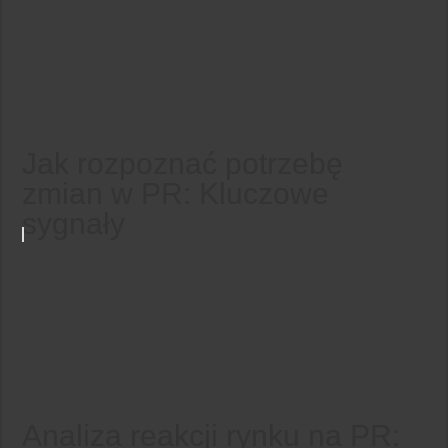
Jak rozpoznać potrzebę
zmian w PR: Kluczowe
sygnały
Analiza reakcji rynku na PR: