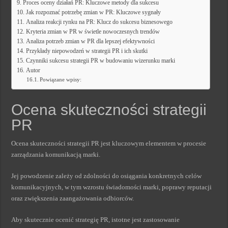
Proces oceny działań PR: Kluczowe metody dla sukcesu
Jak rozpoznać potrzebę zmian w PR: Kluczowe sygnały
Analiza reakcji rynku na PR: Klucz do sukcesu biznesowego
Kryteria zmian w PR w świetle nowoczesnych trendów
Analiza potrzeb zmian w PR dla lepszej efektywności
Przykłady niepowodzeń w strategii PR i ich skutki
Czynniki sukcesu strategii PR w budowaniu wizerunku marki
Autor
Powiązane wpisy:
Ocena skuteczności strategii
PR
Ocena skuteczności strategii PR jest kluczowym elementem w procesie
zarządzania komunikacją marki.
Jej powodzenie zależy od zdolności do osiągania konkretnych celów
komunikacyjnych, w tym wzrostu świadomości marki, poprawy reputacji
oraz zwiększenia zaangażowania odbiorców.
Aby skutecznie ocenić strategię PR, istotne jest zastosowanie