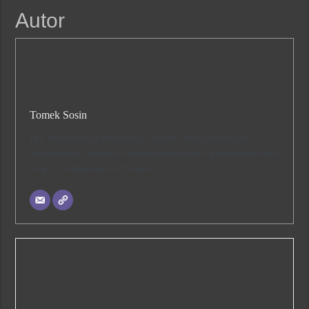
Autor
Tomek Sosin
Hej, Witam Was na moim blogu! Jestem Tomek, zajmuję się
księgowością, dlatego też postanowiłem zająć się tworzeniem tego
bloga 🙂 Zapraszam do czytania!