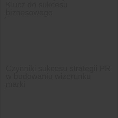
Klucz do sukcesu
biznesowego
Czynniki sukcesu strategii PR
w budowaniu wizerunku
marki