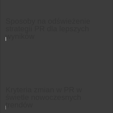
Sposoby na odświeżenie
strategii PR dla lepszych
wyników
Kryteria zmian w PR w
świetle nowoczesnych
trendów