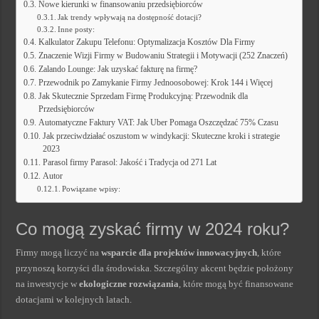
Nowe kierunki w finansowaniu przedsiębiorców
Jak trendy wpływają na dostępność dotacji?
Inne posty:
Kalkulator Zakupu Telefonu: Optymalizacja Kosztów Dla Firmy
Znaczenie Wizji Firmy w Budowaniu Strategii i Motywacji (252 Znaczeń)
Zalando Lounge: Jak uzyskać fakturę na firmę?
Przewodnik po Zamykanie Firmy Jednoosobowej: Krok 144 i Więcej
Jak Skutecznie Sprzedam Firmę Produkcyjną: Przewodnik dla
Przedsiębiorców
Automatyczne Faktury VAT: Jak Uber Pomaga Oszczędzać 75% Czasu
Jak przeciwdziałać oszustom w windykacji: Skuteczne kroki i strategie
2023
Parasol firmy Parasol: Jakość i Tradycja od 271 Lat
Autor
Powiązane wpisy:
Co mogą zyskać firmy w 2024 roku?
Firmy mogą liczyć na
wsparcie dla projektów innowacyjnych
, które
przynoszą korzyści dla środowiska. Szczególny akcent będzie położony
na inwestycje w
ekologiczne rozwiązania
, które mogą być finansowane
dotacjami w kolejnych latach.