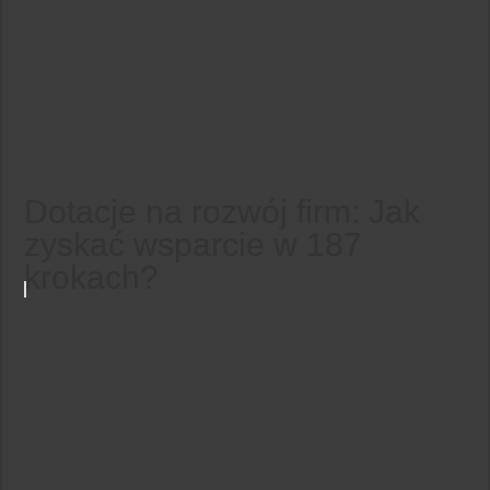
Dotacje na rozwój firm: Jak
zyskać wsparcie w 187
krokach?