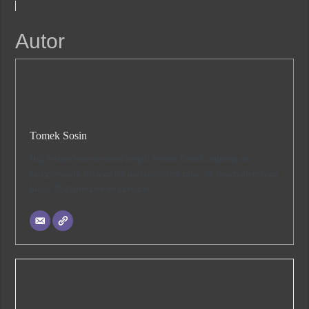
Autor
Tomek Sosin
Hej, Witam Was na moim blogu! Jestem Tomek, zajmuję się
księgowością, dlatego też postanowiłem zająć się tworzeniem tego
bloga 🙂 Zapraszam do czytania!