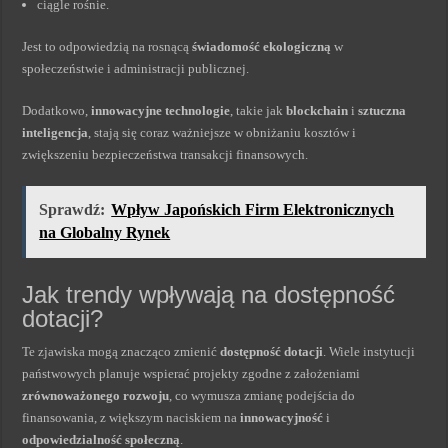
ciągle rośnie.
Jest to odpowiedzią na rosnącą
świadomość ekologiczną
w
społeczeństwie i administracji publicznej.
Dodatkowo,
innowacyjne technologie
, takie jak
blockchain
i
sztuczna
inteligencja
, stają się coraz ważniejsze w obniżaniu kosztów i
zwiększeniu bezpieczeństwa transakcji finansowych.
Sprawdź:
Wpływ Japońskich Firm Elektronicznych
na Globalny Rynek
Jak trendy wpływają na dostępność
dotacji?
Te zjawiska mogą znacząco zmienić
dostępność dotacji
. Wiele instytucji
państwowych planuje wspierać projekty zgodne z założeniami
zrównoważonego rozwoju
, co wymusza zmianę podejścia do
finansowania, z większym naciskiem na
innowacyjność
i
odpowiedzialność społeczną
.