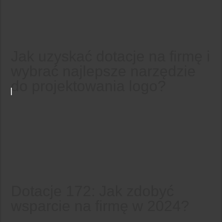
Jak uzyskać dotacje na firmę i
wybrać najlepsze narzędzie
do projektowania logo?
Dotacje 172: Jak zdobyć
wsparcie na firmę w 2024?