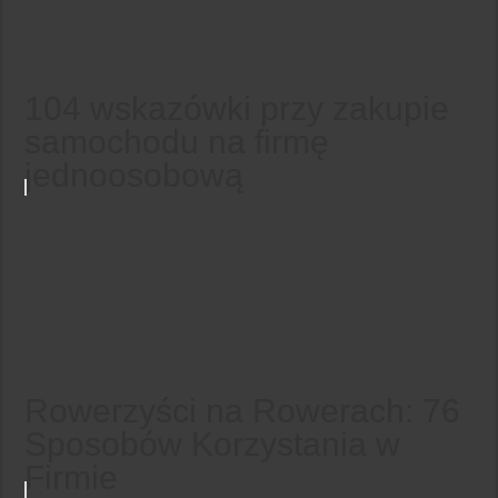
104 wskazówki przy zakupie
samochodu na firmę
jednoosobową
Rowerzyści na Rowerach: 76
Sposobów Korzystania w
Firmie