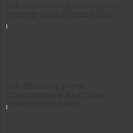
Jak poprawnie zaadresować
kopertę według zasad 233
Jak Otworzyć Firmę
Transportową: Kluczowe
Kroki i Wskazówki