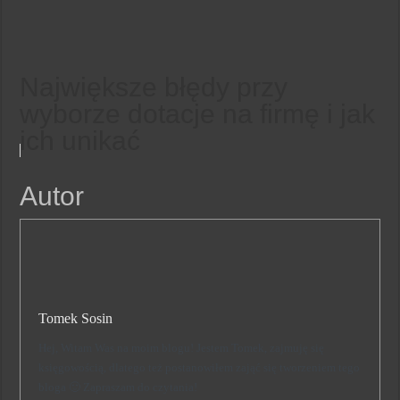
Największe błędy przy
wyborze dotacje na firmę i jak
ich unikać
Autor
Tomek Sosin
Hej, Witam Was na moim blogu! Jestem Tomek, zajmuję się
księgowością, dlatego też postanowiłem zająć się tworzeniem tego
bloga 🙂 Zapraszam do czytania!