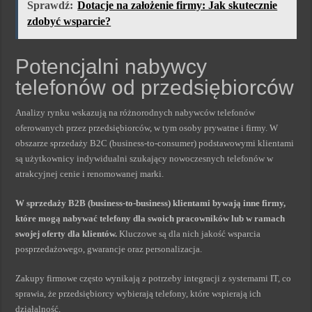
Sprawdź:
Dotacje na założenie firmy: Jak skutecznie
zdobyć wsparcie?
Potencjalni nabywcy
telefonów od przedsiębiorców
Analizy rynku wskazują na różnorodnych nabywców telefonów
oferowanych przez przedsiębiorców, w tym osoby prywatne i firmy. W
obszarze sprzedaży B2C (business-to-consumer) podstawowymi klientami
są użytkownicy indywidualni szukający nowoczesnych telefonów w
atrakcyjnej cenie i renomowanej marki.
W sprzedaży B2B (business-to-business) klientami bywają inne firmy,
które mogą nabywać telefony dla swoich pracowników lub w ramach
swojej oferty dla klientów.
Kluczowe są dla nich jakość wsparcia
posprzedażowego, gwarancje oraz personalizacja.
Zakupy firmowe często wynikają z potrzeby integracji z systemami IT, co
sprawia, że przedsiębiorcy wybierają telefony, które wspierają ich
działalność.