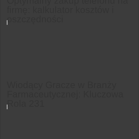
Optymalny zakup telefonu na
firmę: kalkulator kosztów i
oszczędności
Wiodący Gracze w Branży
Farmaceutycznej: Kluczowa
Rola 231