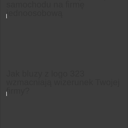
samochodu na firmę
jednoosobową
Jak bluzy z logo 323
wzmacniają wizerunek Twojej
firmy?