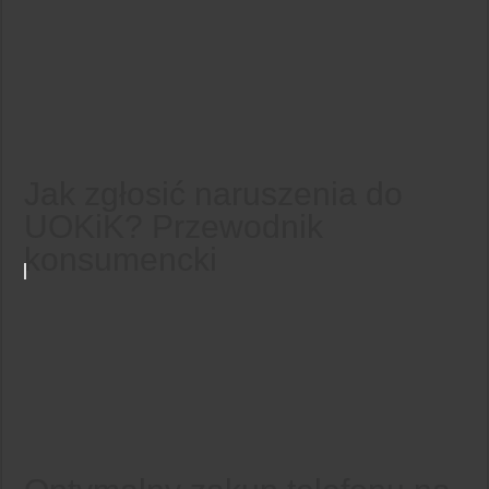
Jak zgłosić naruszenia do
UOKiK? Przewodnik
konsumencki