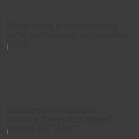
Rozpocznij jednoosobową
firmę budowlaną: przewodnik
2024
Dlaczego Wyburzenia
Domów mogą Kosztować
Nawet 207 Zł/m³?