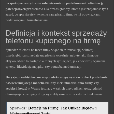
na spokojne zarządzanie zobowiązaniami podatkowymi i eliminację
potencjalnych problemów.
Dla przedsiębiorcy istotna jest znajomość tych
zasad, co sprzyja efektywnemu zarządzaniu firmowymi obowiązkami
podatkowymi i formalnościami.
Definicja i kontekst sprzedaży
telefonu kupionego na firmę
Sprzedaż telefonu na rzecz firmy wiąże się z transakcją, w której
przedsiębiorca sprzedaje urządzenie wcześniej nabyte jako firmowe
aktywo. Może to nastąpić w różnych sytuacjach, jak chociażby wymiana
sprzętu, likwidacja majątku, czy potrzeba modernizacji.
Decyzje przedsiębiorców o sprzedaży mogą wynikać z chęci posiadania
nowocześniejszego modelu, zmiany kierunku działania firmy, czy
redukcji kosztów.
Ważne jest, aby w takich przypadkach uwzględniać
obowiązujące przepisy dotyczące aktywów oraz zasady rachunkowości.
Sprawdź:
Dotacje na Firmę: Jak Unikać Błędów i
Maksymalizować Zyski