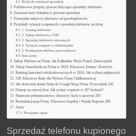
Kroki do rejestracji sprzedaży
Podstawowe przepisy prawne dotyczące sprzedaży telefonów
Znaczenie kasy fiskalnej w procesie sprzedaży
Potencjalni nabywcy telefonów od przedsiębiorców
Przykłady sytuacji związanych z sprzedażą telefonów na firmę
1. Leasing telefonów
2. Zakup telefonów z VAT
3. Sprzedaż telefonów używanych
4. Sytuacje związane z reklamacjami
5. Przekazanie telefonu pracownikowi
Inne posty:
Zakup Telefonu na Firmę: Jak Kalkulator Może Pomóc Zaoszczędzić
Zakup Samochodu na Firmę w 2024: Kluczowe Zmiany i Korzyści
Ranking kancelarii odszkodowawczych w 2024: Jak wybrać najlepszych
328: Kluczowe Rady dla Wyboru Firmy Oddłużeniowej
Jak skutecznie dodać firmę do Google Moja Firma: Przewodnik 145
Dotacje na rozwój firm: Jak zyskać wsparcie w 187 krokach?
Skuteczne pełnomocnictwo: kluczowy krok w procesie 265
Restrukturyzacja Firmy: Kluczowe Aspekty i Wyniki Raportu 289
Autor
Powiązane wpisy:
Sprzedaż telefonu kupionego