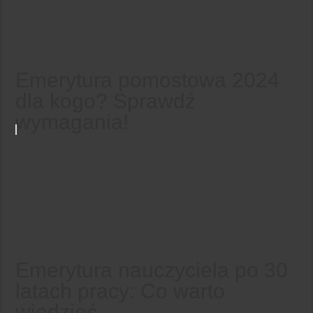
Emerytura pomostowa 2024
dla kogo? Sprawdź
wymagania!
Emerytura nauczyciela po 30
latach pracy: Co warto
wiedzieć