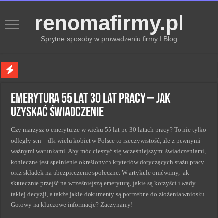
renomafirmy.pl
Sprytne sposoby w prowadzeniu firmy I Blog
Marka osobista przez pasje — jak hobby buduje wizerunek profesjonalisty
Emerytura 55 lat 30 lat pracy – Jak
Kiedy zmieniać strategię PR dla lepszych wyników
uzyskać świadczenie
Monitorowanie wizerunku w sieci kluczem do sukcesu
Czy marzysz o emeryturze w wieku 55 lat po 30 latach pracy? To nie tylko
Kryzys a zmiana strategii PR w skutecznym zarządzaniu
odległy sen – dla wielu kobiet w Polsce to rzeczywistość, ale z pewnymi
Adaptacja strategii PR kluczem do sukcesu w zmianach
ważnymi warunkami. Aby móc cieszyć się wcześniejszymi świadczeniami,
konieczne jest spełnienie określonych kryteriów dotyczących stażu pracy
oraz składek na ubezpieczenie społeczne. W artykule omówimy, jak
skutecznie przejść na wcześniejszą emeryturę, jakie są korzyści i wady
takiej decyzji, a także jakie dokumenty są potrzebne do złożenia wniosku.
Gotowy na kluczowe informacje? Zaczynamy!