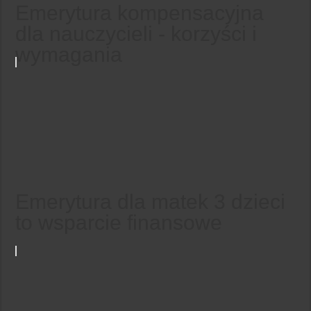
Emerytura kompensacyjna
dla nauczycieli - korzyści i
wymagania
Emerytura dla matek 3 dzieci
to wsparcie finansowe