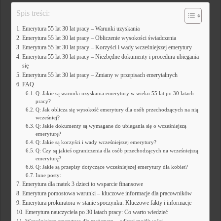
Spis treści:
Emerytura 55 lat 30 lat pracy – Warunki uzyskania
Emerytura 55 lat 30 lat pracy – Obliczenie wysokości świadczenia
Emerytura 55 lat 30 lat pracy – Korzyści i wady wcześniejszej emerytury
Emerytura 55 lat 30 lat pracy – Niezbędne dokumenty i procedura ubiegania
się
Emerytura 55 lat 30 lat pracy – Zmiany w przepisach emerytalnych
FAQ
Q: Jakie są warunki uzyskania emerytury w wieku 55 lat po 30 latach
pracy?
Q: Jak oblicza się wysokość emerytury dla osób przechodzących na nią
wcześniej?
Q: Jakie dokumenty są wymagane do ubiegania się o wcześniejszą
emeryturę?
Q: Jakie są korzyści i wady wcześniejszej emerytury?
Q: Czy są jakieś ograniczenia dla osób przechodzących na wcześniejszą
emeryturę?
Q: Jakie są przepisy dotyczące wcześniejszej emerytury dla kobiet?
Inne posty:
Emerytura dla matek 3 dzieci to wsparcie finansowe
Emerytura pomostowa warunki – kluczowe informacje dla pracowników
Emerytura prokuratora w stanie spoczynku: Kluczowe fakty i informacje
Emerytura nauczyciela po 30 latach pracy: Co warto wiedzieć