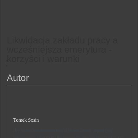
Likwidacja zakładu pracy a
wcześniejsza emerytura -
korzyści i warunki
Autor
Tomek Sosin
Hej, Witam Was na moim blogu! Jestem Tomek, zajmuję się
księgowością, dlatego też postanowiłem zająć się tworzeniem tego