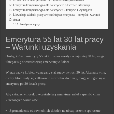
Wcześniejsza emerytura dla mężczyzn – odkryj możliwości
Emerytura kompensacyjna dla nauczycieli: Kluczowe informacje
Emerytura kompensacyjna dla nauczycieli – korzyści i wymagania
Likwidacja zakładu pracy a wcześniejsza emerytura – korzyści i warunki
Autor
Powiązane wpisy:
Emerytura 55 lat 30 lat pracy
– Warunki uzyskania
Osoby, które ukończyły 55 lat i przepracowały co najmniej 30 lat, mogą
ubiegać się o wcześniejszą emeryturę w Polsce.
W przypadku kobiet, wymagany staż pracy wynosi 30 lat. Alternatywnie,
osoby, które stały się całkowicie niezdolne do pracy, mogą ubiegać się o
emeryturę po 20 latach pracy.
Aby składać wniosek o wcześniejszą emeryturę, należy spełnić kilka
kluczowych warunków:
Zgromadzenie odpowiednich składek na ubezpieczenie społeczne.