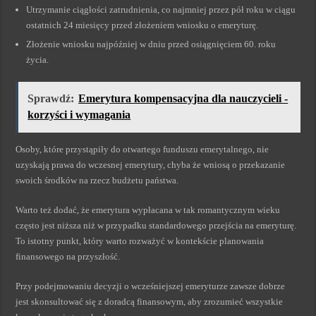
Utrzymanie ciągłości zatrudnienia, co najmniej przez pół roku w ciągu
ostatnich 24 miesięcy przed złożeniem wniosku o emeryturę.
Złożenie wniosku najpóźniej w dniu przed osiągnięciem 60. roku
życia.
Sprawdź:
Emerytura kompensacyjna dla nauczycieli -
korzyści i wymagania
Osoby, które przystąpiły do otwartego funduszu emerytalnego, nie
uzyskają prawa do wczesnej emerytury, chyba że wniosą o przekazanie
swoich środków na rzecz budżetu państwa.
Warto też dodać, że emerytura wypłacana w tak romantycznym wieku
często jest niższa niż w przypadku standardowego przejścia na emeryturę.
To istotny punkt, który warto rozważyć w kontekście planowania
finansowego na przyszłość.
Przy podejmowaniu decyzji o wcześniejszej emeryturze zawsze dobrze
jest skonsultować się z doradcą finansowym, aby zrozumieć wszystkie