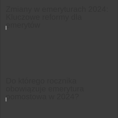
Zmiany w emeryturach 2024:
Kluczowe reformy dla
emerytów
Do którego rocznika
obowiązuje emerytura
pomostowa w 2024?