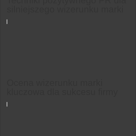
Techniki pozytywnego PR dla
silniejszego wizerunku marki
Ocena wizerunku marki
kluczowa dla sukcesu firmy