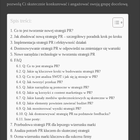
pozwolą Ci skutecznie konkurować i angażować swoją grupę docelową.
Spis treści:
Co to jest tworzenie nowej strategii PR?
Jak zbudować nową strategię PR – szczegółowy poradnik krok po kroku
Implementacja strategii PR i efektywność działań
Dostosowywanie strategii PR w odpowiedzi na zmieniające się warunki
Nowe narzędzia i technologie w tworzeniu strategii PR
FAQ
Q: Co to jest strategia PR?
Q: Jakie są kluczowe kroki w budowaniu strategii PR?
Q: Co to jest analiza SWOT i jak się ją stosuje w PR?
Q: Jak tworzyć przekaz PR?
Q: Jakie narzędzia są pomocne w strategii PR?
Q: Jakie są korzyści z content marketingu w PR?
Q: Jakie kanały mediów społecznościowych są skuteczne w PR?
Q: Jakie elementy powinien zawierać budżet PR?
Q: Jak monitorować wyniki strategii PR?
Q: Jak dostosowywać strategię PR na podstawie feedbacku?
Inne posty:
Przebudowa strategii PR dla lepszego wizerunku marki
Analiza potrzeb PR kluczem do skutecznej strategii
Ocena wizerunku marki kluczowa dla sukcesu firmy