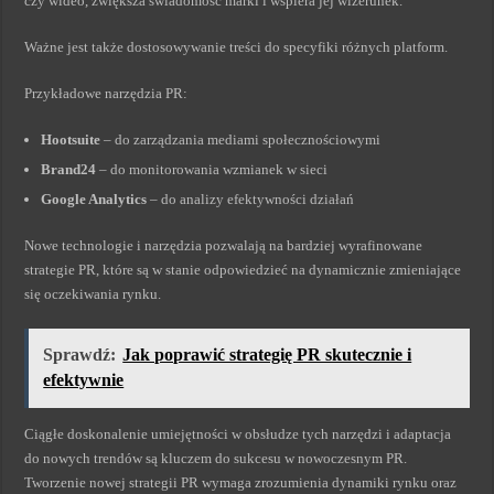
czy wideo, zwiększa świadomość marki i wspiera jej wizerunek.
Ważne jest także dostosowywanie treści do specyfiki różnych platform.
Przykładowe narzędzia PR:
Hootsuite
– do zarządzania mediami społecznościowymi
Brand24
– do monitorowania wzmianek w sieci
Google Analytics
– do analizy efektywności działań
Nowe technologie i narzędzia pozwalają na bardziej wyrafinowane
strategie PR, które są w stanie odpowiedzieć na dynamicznie zmieniające
się oczekiwania rynku.
Sprawdź:
Jak poprawić strategię PR skutecznie i
efektywnie
Ciągłe doskonalenie umiejętności w obsłudze tych narzędzi i adaptacja
do nowych trendów są kluczem do sukcesu w nowoczesnym PR.
Tworzenie nowej strategii PR wymaga zrozumienia dynamiki rynku oraz