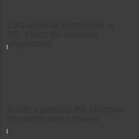
Zarządzanie kryzysowe w
PR: Klucz do sukcesu
organizacji
Analiza potrzeb PR kluczem
do skutecznej strategii