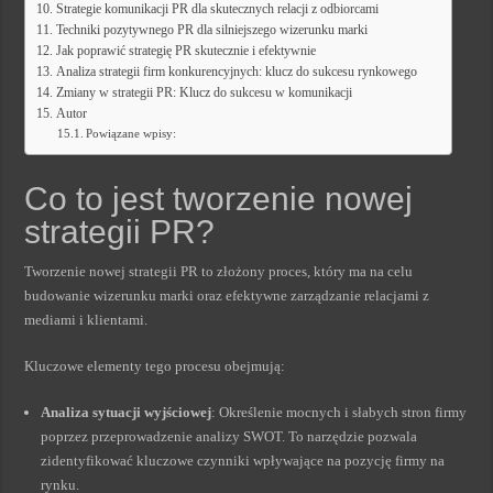
Strategie komunikacji PR dla skutecznych relacji z odbiorcami
Techniki pozytywnego PR dla silniejszego wizerunku marki
Jak poprawić strategię PR skutecznie i efektywnie
Analiza strategii firm konkurencyjnych: klucz do sukcesu rynkowego
Zmiany w strategii PR: Klucz do sukcesu w komunikacji
Autor
Powiązane wpisy:
Co to jest tworzenie nowej
strategii PR?
Tworzenie nowej strategii PR to złożony proces, który ma na celu
budowanie wizerunku marki oraz efektywne zarządzanie relacjami z
mediami i klientami.
Kluczowe elementy tego procesu obejmują:
Analiza sytuacji wyjściowej
: Określenie mocnych i słabych stron firmy
poprzez przeprowadzenie analizy SWOT. To narzędzie pozwala
zidentyfikować kluczowe czynniki wpływające na pozycję firmy na
rynku.