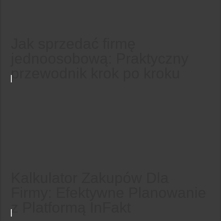
Jak sprzedać firmę
jednoosobową: Praktyczny
przewodnik krok po kroku
Kalkulator Zakupów Dla
Firmy: Efektywne Planowanie
z Platformą InFakt