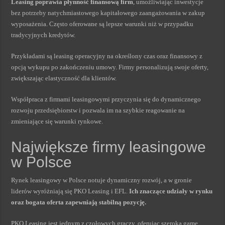
Leasing poprawia płynność finansową firm
, umożliwiając inwestycje
bez potrzeby natychmiastowego kapitałowego zaangażowania w zakup
wyposażenia. Często oferowane są lepsze warunki niż w przypadku
tradycyjnych kredytów.
Przykładami są leasing operacyjny na określony czas oraz finansowy z
opcją wykupu po zakończeniu umowy. Firmy personalizują swoje oferty,
zwiększając elastyczność dla klientów.
Współpraca z firmami leasingowymi przyczynia się do dynamicznego
rozwoju przedsiębiorstw i pozwala im na szybkie reagowanie na
zmieniające się warunki rynkowe.
Największe firmy leasingowe
w Polsce
Rynek leasingowy w Polsce notuje dynamiczny rozwój, a w gronie
liderów wyróżniają się PKO Leasing i EFL.
Ich znaczące udziały w rynku
oraz bogata oferta zapewniają stabilną pozycję.
PKO Leasing jest jednym z czołowych graczy, oferując szeroką gamę