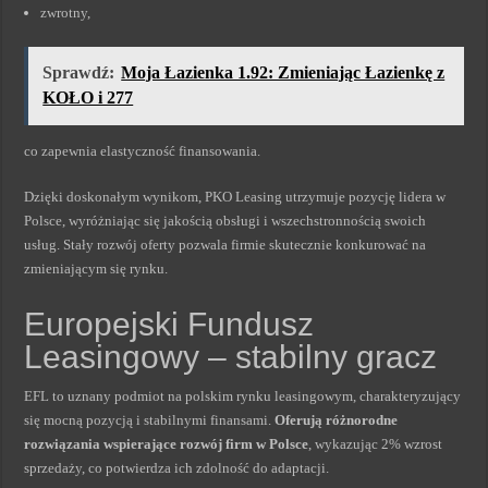
zwrotny,
Sprawdź:
Moja Łazienka 1.92: Zmieniając Łazienkę z
KOŁO i 277
co zapewnia elastyczność finansowania.
Dzięki doskonałym wynikom, PKO Leasing utrzymuje pozycję lidera w
Polsce, wyróżniając się jakością obsługi i wszechstronnością swoich
usług. Stały rozwój oferty pozwala firmie skutecznie konkurować na
zmieniającym się rynku.
Europejski Fundusz
Leasingowy – stabilny gracz
EFL to uznany podmiot na polskim rynku leasingowym, charakteryzujący
się mocną pozycją i stabilnymi finansami.
Oferują różnorodne
rozwiązania wspierające rozwój firm w Polsce
, wykazując 2% wzrost
sprzedaży, co potwierdza ich zdolność do adaptacji.