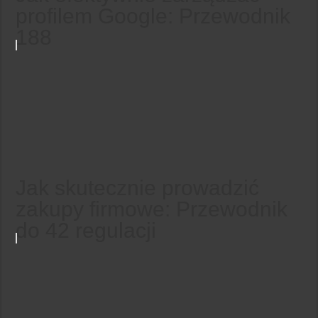
profilem Google: Przewodnik
188
Jak skutecznie prowadzić
zakupy firmowe: Przewodnik
do 42 regulacji