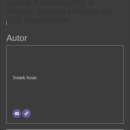
Rynek Kosmetyczny w
Polsce: Analiza i Wzrost do
262 Noumenów
Autor
Tomek Sosin
Hej, Witam Was na moim blogu! Jestem Tomek, zajmuję się
księgowością, dlatego też postanowiłem zająć się tworzeniem tego
bloga 🙂 Zapraszam do czytania!