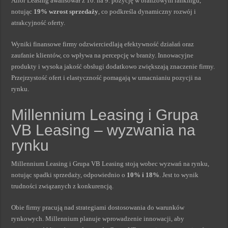
Alior Leasing awansował z 10. na 9. pozycję w branżowym rankingu,
notując
19% wzrost sprzedaży
, co podkreśla dynamiczny rozwój i
atrakcyjność oferty.
Wyniki finansowe firmy odzwierciedlają efektywność działań oraz
zaufanie klientów, co wpływa na percepcję w branży. Innowacyjne
produkty i wysoka jakość obsługi dodatkowo zwiększają znaczenie firmy.
Przejrzystość ofert i elastyczność pomagają w umacnianiu pozycji na
rynku.
Millennium Leasing i Grupa
VB Leasing – wyzwania na
rynku
Millennium Leasing i Grupa VB Leasing stoją wobec wyzwań na rynku,
notując spadki sprzedaży, odpowiednio o
10% i 18%
. Jest to wynik
trudności związanych z konkurencją.
Obie firmy pracują nad strategiami dostosowania do warunków
rynkowych. Millennium planuje wprowadzenie innowacji, aby