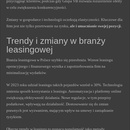
przyciągnąć klientów, podczas gdy Grupa VB rozważa rozszerzenie oferty
w celu zwiększenia konkurencyjności.
Zmiany w gospodarce i technologii oczekują elastyczności. Kluczowe dla
firm jest nie tylko przetrwanie na rynku,
ale i umacnianie swojej pozycji.
Trendy i zmiany w branży
leasingowej
Branża leasingowa w Polsce szybko się przeobraża. Wzrost leasingu
operacyjnego i finansowego wynika z zapotrzebowania firm na
minimalizację wydatków.
W 2023 roku udział leasingu takich pojazdów wzrósł o 30%. Technologia
zmienia sposób korzystania z leasingu. Automatyzacja i platformy online
zwiększają efektywność działania. Nowe regulacje, w tym przepisy
podatkowe, wpływają na działalność. Dostosowanie się do zmian
prawnych jest wyzwaniem, mającym wpływ na umowy i zarządzanie
ryzykiem.
Obecne trendy w leasingu to rosnąca popularność jako metody