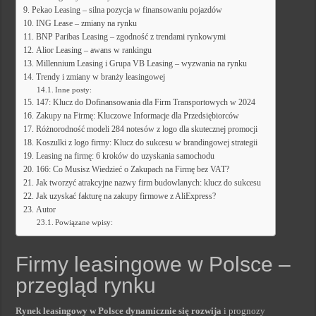
Pekao Leasing – silna pozycja w finansowaniu pojazdów
ING Lease – zmiany na rynku
BNP Paribas Leasing – zgodność z trendami rynkowymi
Alior Leasing – awans w rankingu
Millennium Leasing i Grupa VB Leasing – wyzwania na rynku
Trendy i zmiany w branży leasingowej
Inne posty:
147: Klucz do Dofinansowania dla Firm Transportowych w 2024
Zakupy na Firmę: Kluczowe Informacje dla Przedsiębiorców
Różnorodność modeli 284 notesów z logo dla skutecznej promocji
Koszulki z logo firmy: Klucz do sukcesu w brandingowej strategii
Leasing na firmę: 6 kroków do uzyskania samochodu
166: Co Musisz Wiedzieć o Zakupach na Firmę bez VAT?
Jak tworzyć atrakcyjne nazwy firm budowlanych: klucz do sukcesu
Jak uzyskać fakturę na zakupy firmowe z AliExpress?
Autor
Powiązane wpisy:
Firmy leasingowe w Polsce –
przegląd rynku
Rynek leasingowy w Polsce dynamicznie się rozwija
i prognozy