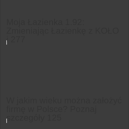
Moja Łazienka 1.92:
Zmieniając Łazienkę z KOŁO
i 277
W jakim wieku można założyć
firmę w Polsce? Poznaj
szczegóły 125