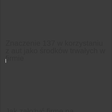
Znaczenie 137 w korzystaniu
z aut jako środków trwałych w
firmie
Jak założyć firmę na