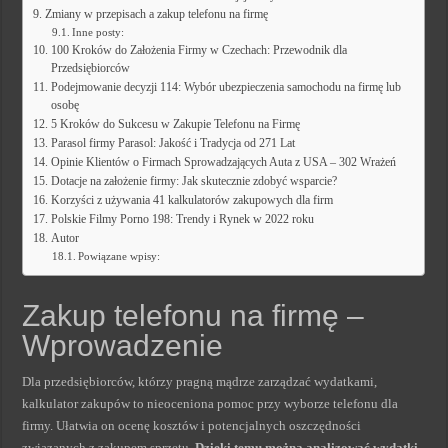
Zmiany w przepisach a zakup telefonu na firmę
Inne posty:
100 Kroków do Założenia Firmy w Czechach: Przewodnik dla
Przedsiębiorców
Podejmowanie decyzji 114: Wybór ubezpieczenia samochodu na firmę lub
osobę
5 Kroków do Sukcesu w Zakupie Telefonu na Firmę
Parasol firmy Parasol: Jakość i Tradycja od 271 Lat
Opinie Klientów o Firmach Sprowadzających Auta z USA – 302 Wrażeń
Dotacje na założenie firmy: Jak skutecznie zdobyć wsparcie?
Korzyści z używania 41 kalkulatorów zakupowych dla firm
Polskie Filmy Porno 198: Trendy i Rynek w 2022 roku
Autor
Powiązane wpisy:
Zakup telefonu na firmę –
Wprowadzenie
Dla przedsiębiorców, którzy pragną mądrze zarządzać wydatkami,
kalkulator zakupów to nieoceniona pomoc przy wyborze telefonu dla
firmy. Ułatwia on ocenę kosztów i potencjalnych oszczędności
związanych z zakupem sprzętu.
Dzięki temu można analizować wydatki,