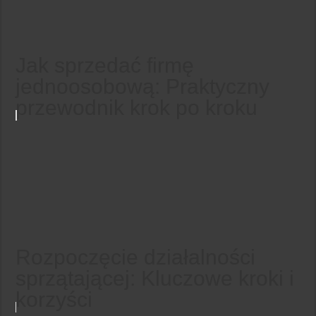
Jak sprzedać firmę
jednoosobową: Praktyczny
przewodnik krok po kroku
Rozpoczęcie działalności
sprzątającej: Kluczowe kroki i
korzyści