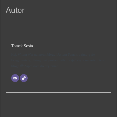
Autor
Tomek Sosin
Hej, Witam Was na moim blogu! Jestem Tomek, zajmuję się
księgowością, dlatego też postanowiłem zająć się tworzeniem tego
bloga 🙂 Zapraszam do czytania!