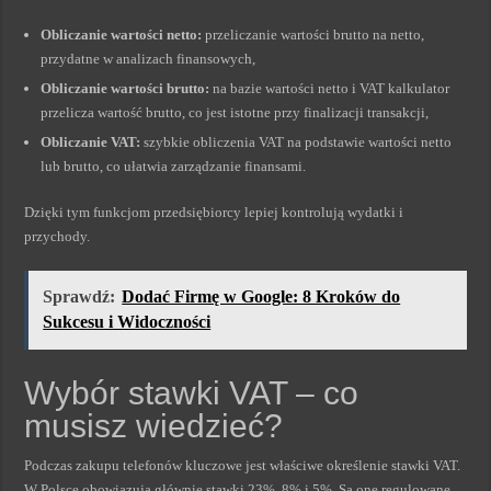
Obliczanie wartości netto:
przeliczanie wartości brutto na netto,
przydatne w analizach finansowych,
Obliczanie wartości brutto:
na bazie wartości netto i VAT kalkulator
przelicza wartość brutto, co jest istotne przy finalizacji transakcji,
Obliczanie VAT:
szybkie obliczenia VAT na podstawie wartości netto
lub brutto, co ułatwia zarządzanie finansami.
Dzięki tym funkcjom przedsiębiorcy lepiej kontrolują wydatki i
przychody.
Sprawdź:
Dodać Firmę w Google: 8 Kroków do
Sukcesu i Widoczności
Wybór stawki VAT – co
musisz wiedzieć?
Podczas zakupu telefonów kluczowe jest właściwe określenie stawki VAT.
W Polsce obowiązują głównie stawki 23%, 8% i 5%. Są one regulowane