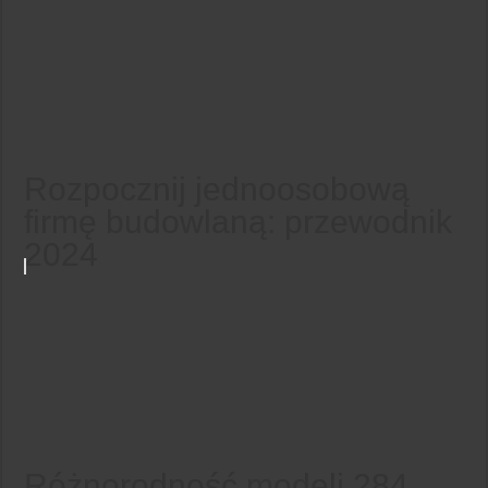
Rozpocznij jednoosobową
firmę budowlaną: przewodnik
2024
Różnorodność modeli 284