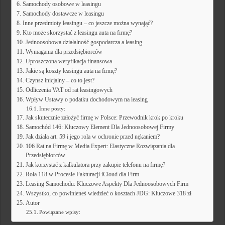
Samochody osobowe w leasingu
Samochody dostawcze w leasingu
Inne przedmioty leasingu – co jeszcze można wynająć?
Kto może skorzystać z leasingu auta na firmę?
Jednoosobowa działalność gospodarcza a leasing
Wymagania dla przedsiębiorców
Uproszczona weryfikacja finansowa
Jakie są koszty leasingu auta na firmę?
Czynsz inicjalny – co to jest?
Odliczenia VAT od rat leasingowych
Wpływ Ustawy o podatku dochodowym na leasing
Inne posty:
Jak skutecznie założyć firmę w Polsce: Przewodnik krok po kroku
Samochód 146: Kluczowy Element Dla Jednoosobowej Firmy
Jak działa art. 59 i jego rola w ochronie przed nękaniem?
106 Rat na Firmę w Media Expert: Elastyczne Rozwiązania dla
Przedsiębiorców
Jak korzystać z kalkulatora przy zakupie telefonu na firmę?
Rola 118 w Procesie Fakturacji iCloud dla Firm
Leasing Samochodu: Kluczowe Aspekty Dla Jednoosobowych Firm
Wszystko, co powinieneś wiedzieć o kosztach JDG: Kluczowe 318 zł
Autor
Powiązane wpisy: