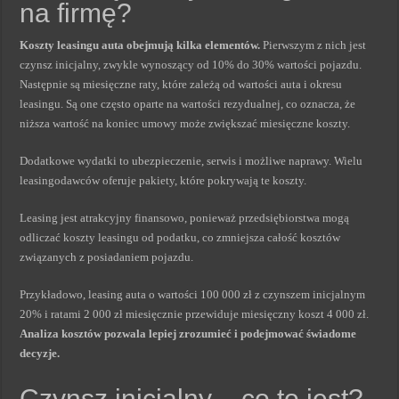
na firmę?
Koszty leasingu auta obejmują kilka elementów.
Pierwszym z nich jest
czynsz inicjalny, zwykle wynoszący od 10% do 30% wartości pojazdu.
Następnie są miesięczne raty, które zależą od wartości auta i okresu
leasingu. Są one często oparte na wartości rezydualnej, co oznacza, że
niższa wartość na koniec umowy może zwiększać miesięczne koszty.
Dodatkowe wydatki to ubezpieczenie, serwis i możliwe naprawy. Wielu
leasingodawców oferuje pakiety, które pokrywają te koszty.
Leasing jest atrakcyjny finansowo, ponieważ przedsiębiorstwa mogą
odliczać koszty leasingu od podatku, co zmniejsza całość kosztów
związanych z posiadaniem pojazdu.
Przykładowo, leasing auta o wartości 100 000 zł z czynszem inicjalnym
20% i ratami 2 000 zł miesięcznie przewiduje miesięczny koszt 4 000 zł.
Analiza kosztów pozwala lepiej zrozumieć i podejmować świadome
decyzje.
Czynsz inicjalny – co to jest?