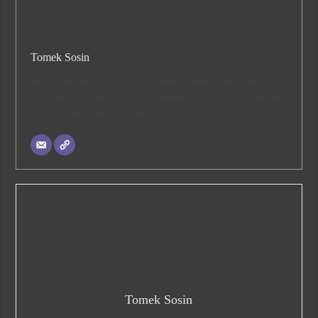
Tomek Sosin
Hej, Witam Was na moim blogu! Jestem Tomek, zajmuję się
księgowością, dlatego też postanowiłem zająć się tworzeniem tego
bloga 🙂 Zapraszam do czytania!
Tomek Sosin