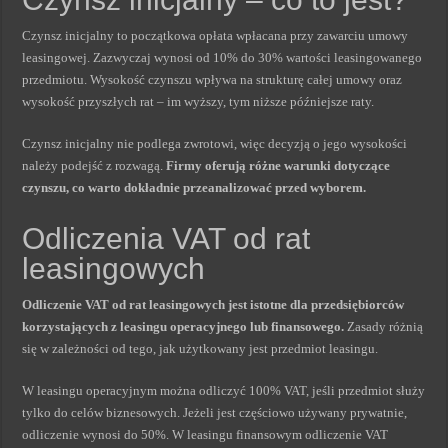
Czynsz inicjalny to początkowa opłata wpłacana przy zawarciu umowy
leasingowej. Zazwyczaj wynosi od 10% do 30% wartości leasingowanego
przedmiotu. Wysokość czynszu wpływa na strukturę całej umowy oraz
wysokość przyszłych rat – im wyższy, tym niższe późniejsze raty.
Czynsz inicjalny nie podlega zwrotowi, więc decyzją o jego wysokości
należy podejść z rozwagą.
Firmy oferują różne warunki dotyczące
czynszu, co warto dokładnie przeanalizować przed wyborem.
Odliczenia VAT od rat
leasingowych
Odliczenie VAT od rat leasingowych jest istotne dla przedsiębiorców
korzystających z leasingu operacyjnego lub finansowego.
Zasady różnią
się w zależności od tego, jak użytkowany jest przedmiot leasingu.
W leasingu operacyjnym można odliczyć 100% VAT, jeśli przedmiot służy
tylko do celów biznesowych. Jeżeli jest częściowo używany prywatnie,
odliczenie wynosi do 50%. W leasingu finansowym odliczenie VAT