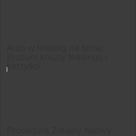
Auto w leasing na firmę:
Zrozum koszty leasingu i
korzyści
Procedura Zmiany Nazwy