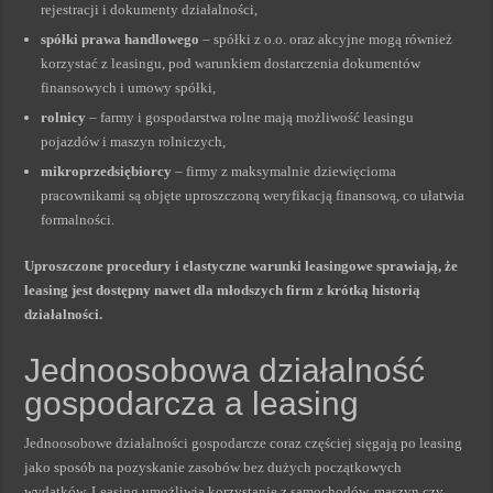
rejestracji i dokumenty działalności,
spółki prawa handlowego
– spółki z o.o. oraz akcyjne mogą również
korzystać z leasingu, pod warunkiem dostarczenia dokumentów
finansowych i umowy spółki,
rolnicy
– farmy i gospodarstwa rolne mają możliwość leasingu
pojazdów i maszyn rolniczych,
mikroprzedsiębiorcy
– firmy z maksymalnie dziewięcioma
pracownikami są objęte uproszczoną weryfikacją finansową, co ułatwia
formalności.
Uproszczone procedury i elastyczne warunki leasingowe sprawiają, że
leasing jest dostępny nawet dla młodszych firm z krótką historią
działalności.
Jednoosobowa działalność
gospodarcza a leasing
Jednoosobowe działalności gospodarcze coraz częściej sięgają po leasing
jako sposób na pozyskanie zasobów bez dużych początkowych
wydatków. Leasing umożliwia korzystanie z samochodów, maszyn czy