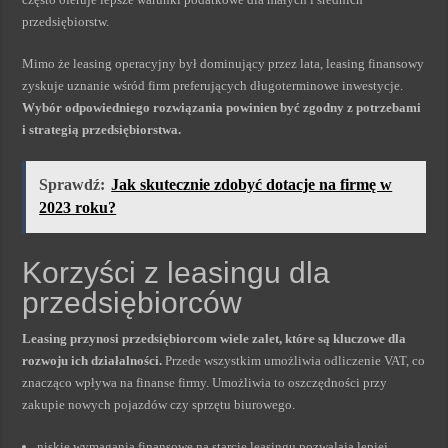
przedsiębiorstw.
Mimo że leasing operacyjny był dominujący przez lata, leasing finansowy
zyskuje uznanie wśród firm preferujących długoterminowe inwestycje.
Wybór odpowiedniego rozwiązania powinien być zgodny z potrzebami
i strategią przedsiębiorstwa.
Sprawdź:
Jak skutecznie zdobyć dotacje na firmę w
2023 roku?
Korzyści z leasingu dla
przedsiębiorców
Leasing przynosi przedsiębiorcom wiele zalet, które są kluczowe dla
rozwoju ich działalności.
Przede wszystkim umożliwia odliczenie VAT, co
znacząco wpływa na finanse firmy. Umożliwia to oszczędności przy
zakupie nowych pojazdów czy sprzętu biurowego.
niskie wymagania finansowe na starcie leasingu pozwalają lepiej