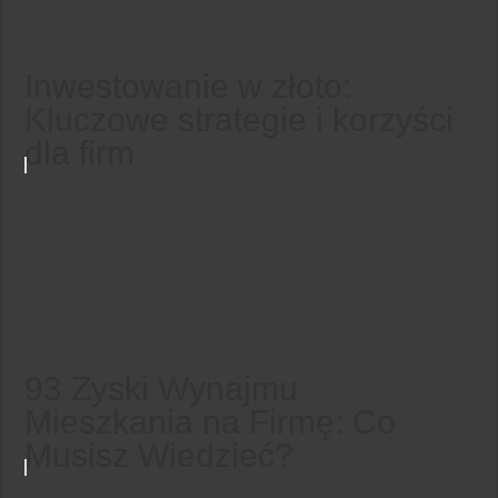
Inwestowanie w złoto:
Kluczowe strategie i korzyści
dla firm
93 Zyski Wynajmu
Mieszkania na Firmę: Co
Musisz Wiedzieć?