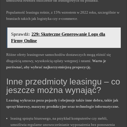
umożliwia również odliczenie rat leasingowych od podatku.
Popularność leasingu rośnie, z 15% wzrostem w 2022 roku, szczególnie w
branżach takich jak logistyka czy e-commerce.
Sprawdź:
229: Skuteczne Generowanie Logo dla
Firmy Online
Różne oferty leasingowe samochodów dostawczych mogą różnić się
długością umowy, wysokością opłaty wstępnej i ratami.
Warto je
porównać, aby wybrać najkorzystniejszą propozycję.
Inne przedmioty leasingu – co
jeszcze można wynająć?
Leasing wykracza poza pojazdy i obejmuje także inne dobra, takie jak
sprzęt biurowy, maszyny produkcyjne oraz technologie informatyczne.
leasing sprzętu biurowego, na przykład komputerów czy mebli,
umożliwia regularne unowocześnianie wyposażenia bez ponoszenia