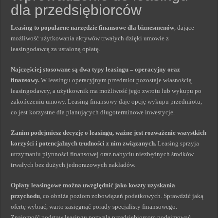
dla przedsiębiorców
Leasing to popularne narzędzie finansowe dla biznesmenów
, dające
możliwość użytkowania aktywów trwałych dzięki umowie z
leasingodawcą za ustaloną opłatę.
Najczęściej stosowane są dwa typy leasingu – operacyjny oraz
finansowy.
W leasingu operacyjnym przedmiot pozostaje własnością
leasingodawcy, a użytkownik ma możliwość jego zwrotu lub wykupu po
zakończeniu umowy. Leasing finansowy daje opcję wykupu przedmiotu,
co jest korzystne dla planujących długoterminowe inwestycje.
Zanim podejmiesz decyzję o leasingu, ważne jest rozważenie wszystkich
korzyści i potencjalnych trudności z nim związanych.
Leasing sprzyja
utrzymaniu płynności finansowej oraz nabyciu niezbędnych środków
trwałych bez dużych jednorazowych nakładów.
Opłaty leasingowe można uwzględnić jako koszty uzyskania
przychodu
, co obniża poziom zobowiązań podatkowych. Sprawdzić jaką
ofertę wybrać, warto zasięgnąć porady specjalisty finansowego.
Znajomość podstaw leasingu pozwala przedsiębiorcom podejmować