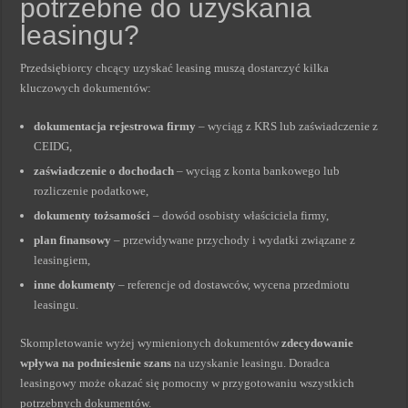
potrzebne do uzyskania
leasingu?
Przedsiębiorcy chcący uzyskać leasing muszą dostarczyć kilka
kluczowych dokumentów:
dokumentacja rejestrowa firmy
– wyciąg z KRS lub zaświadczenie z
CEIDG,
zaświadczenie o dochodach
– wyciąg z konta bankowego lub
rozliczenie podatkowe,
dokumenty tożsamości
– dowód osobisty właściciela firmy,
plan finansowy
– przewidywane przychody i wydatki związane z
leasingiem,
inne dokumenty
– referencje od dostawców, wycena przedmiotu
leasingu.
Skompletowanie wyżej wymienionych dokumentów
zdecydowanie
wpływa na podniesienie szans
na uzyskanie leasingu. Doradca
leasingowy może okazać się pomocny w przygotowaniu wszystkich
potrzebnych dokumentów.