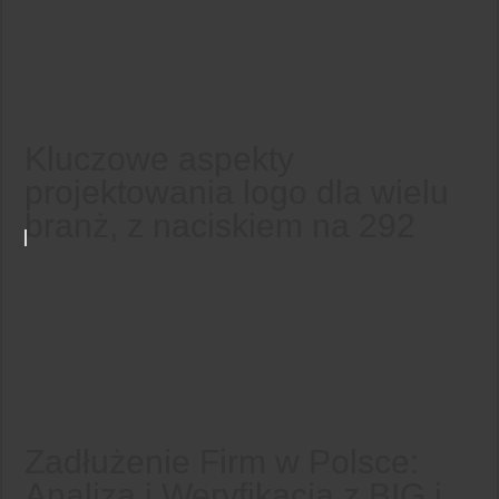
Kluczowe aspekty
projektowania logo dla wielu
branż, z naciskiem na 292
Zadłużenie Firm w Polsce:
Analiza i Weryfikacja z BIG i