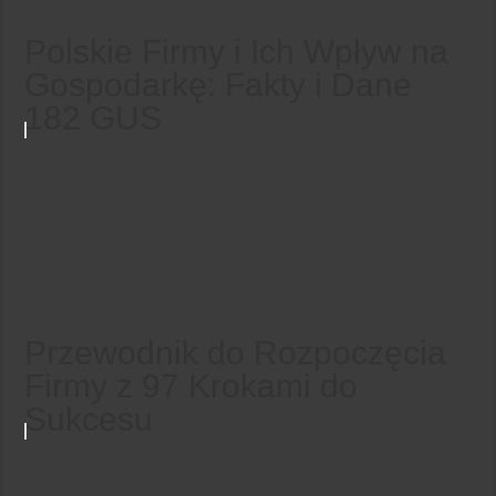
Polskie Firmy i Ich Wpływ na
Gospodarkę: Fakty i Dane
182 GUS
Przewodnik do Rozpoczęcia
Firmy z 97 Krokami do
Sukcesu