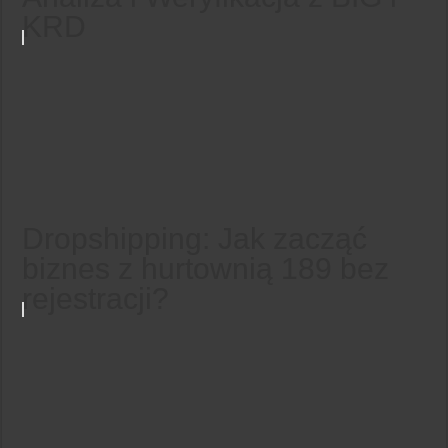
KRD
Dropshipping: Jak zacząć
biznes z hurtownią 189 bez
rejestracji?