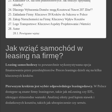
Kalkulator OC dla firm jednoosobowych: Jak obliczyć optymalną
składkę?
Dlaczego Wyburzenia Domów mogą Kosztować Nawet 207 Zł/m³?
Zakładanie Firmy: Kluczowe 39 Kroków do Sukcesu w Polsce
Zakup Nieruchomości na Firmę: Kluczowy Wpływ Kosztów
Logo Transportowe: Kluczowe Aspekty Projektowania i Wartości
Autor
Powiązane wpisy:
Jak wziąć samochód w
leasing na firmę?
Leasing samochodowy
to powszechnie wykorzystywana opcja
finansowania przez przedsiębiorców. Proces leasingu dzieli się na kilka
kluczowych kroków.
Pierwszym krokiem jest wybór odpowiedniego leasingodawcy.
W Polsce
dostępne są znane firmy leasingowe, takie jak mLeasing czy EFL,
oferujące różnorodne warunki. Analizuj oferty pod kątem stawek i
dodatkowych kosztów, takich jak ubezpieczenie czy serwis.