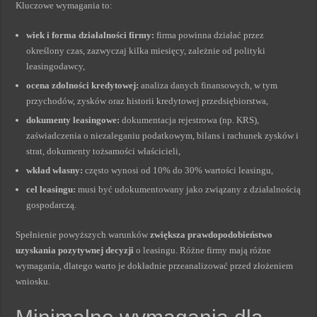
Kluczowe wymagania to:
wiek i forma działalności firmy:
firma powinna działać przez
określony czas, zazwyczaj kilka miesięcy, zależnie od polityki
leasingodawcy,
ocena zdolności kredytowej:
analiza danych finansowych, w tym
przychodów, zysków oraz historii kredytowej przedsiębiorstwa,
dokumenty leasingowe:
dokumentacja rejestrowa (np. KRS),
zaświadczenia o niezaleganiu podatkowym, bilans i rachunek zysków i
strat, dokumenty tożsamości właścicieli,
wkład własny:
często wynosi od 10% do 30% wartości leasingu,
cel leasingu:
musi być udokumentowany jako związany z działalnością
gospodarczą.
Spełnienie powyższych warunków
zwiększa prawdopodobieństwo
uzyskania pozytywnej decyzji
o leasingu. Różne firmy mają różne
wymagania, dlatego warto je dokładnie przeanalizować przed złożeniem
wniosku.