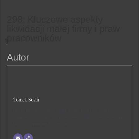
298: Kluczowe aspekty
likwidacji małej firmy i praw
pracowników
Autor
Tomek Sosin
Hej, Witam Was na moim blogu! Jestem Tomek, zajmuję się
księgowością, dlatego też postanowiłem zająć się tworzeniem tego
bloga 🙂 Zapraszam do czytania!