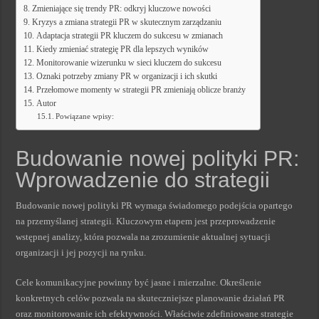
Zmieniające się trendy PR: odkryj kluczowe nowości
Kryzys a zmiana strategii PR w skutecznym zarządzaniu
Adaptacja strategii PR kluczem do sukcesu w zmianach
Kiedy zmieniać strategię PR dla lepszych wyników
Monitorowanie wizerunku w sieci kluczem do sukcesu
Oznaki potrzeby zmiany PR w organizacji i ich skutki
Przełomowe momenty w strategii PR zmieniają oblicze branży
Autor
Powiązane wpisy:
Budowanie nowej polityki PR:
Wprowadzenie do strategii
Budowanie nowej polityki PR wymaga świadomego podejścia opartego
na przemyślanej strategii. Kluczowym etapem jest przeprowadzenie
wstępnej analizy, która pozwala na zrozumienie aktualnej sytuacji
organizacji i jej pozycji na rynku.
Cele komunikacyjne powinny być jasne i mierzalne. Określenie
konkretnych celów pozwala na skuteczniejsze planowanie działań PR
oraz monitorowanie ich efektywności. Właściwie zdefiniowane strategie