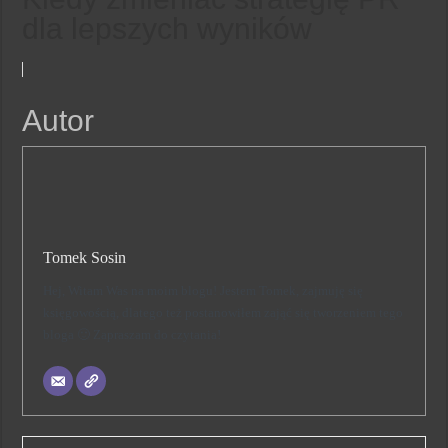
dla lepszych wyników
Autor
Tomek Sosin
Hej, Witam Was na moim blogu! Jestem Tomek, zajmuję się
księgowością, dlatego też postanowiłem zająć się tworzeniem tego
bloga 🙂 Zapraszam do czytania!