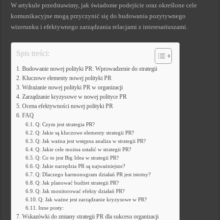
W artykule przedstawimy, jak świadome podejście oraz określone cele
komunikacyjne mogą przyczynić się do budowania pozytywnego
wizerunku i efektywnego zarządzania relacjami z interesariuszami.
Spis treści:
Budowanie nowej polityki PR: Wprowadzenie do strategii
Kluczowe elementy nowej polityki PR
Wdrażanie nowej polityki PR w organizacji
Zarządzanie kryzysowe w nowej polityce PR
Ocena efektywności nowej polityki PR
FAQ
Q: Czym jest strategia PR?
Q: Jakie są kluczowe elementy strategii PR?
Q: Jak ważna jest wstępna analiza w strategii PR?
Q: Jakie cele można ustalić w strategii PR?
Q: Co to jest Big Idea w strategii PR?
Q: Jakie narzędzia PR są najważniejsze?
Q: Dlaczego harmonogram działań PR jest istotny?
Q: Jak planować budżet strategii PR?
Q: Jak monitorować efekty działań PR?
Q: Jak ważne jest zarządzanie kryzysowe w PR?
Inne posty:
Wskazówki do zmiany strategii PR dla sukcesu organizacji