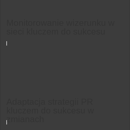
Monitorowanie wizerunku w
sieci kluczem do sukcesu
Adaptacja strategii PR
kluczem do sukcesu w
zmianach