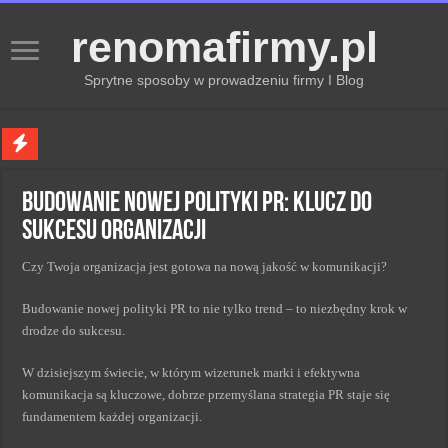
renomafirmy.pl
Sprytne sposoby w prowadzeniu firmy I Blog
Marka osobista przez pasje — jak hobby buduje wizerunek profesjonalisty
Budowanie nowej polityki PR: Klucz do
Kiedy zmieniać strategię PR dla lepszych wyników
sukcesu organizacji
Monitorowanie wizerunku w sieci kluczem do sukcesu
Czy Twoja organizacja jest gotowa na nową jakość w komunikacji?
Kryzys a zmiana strategii PR w skutecznym zarządzaniu
Adaptacja strategii PR kluczem do sukcesu w zmianach
Budowanie nowej polityki PR to nie tylko trend – to niezbędny krok w
drodze do sukcesu.
W dzisiejszym świecie, w którym wizerunek marki i efektywna
komunikacja są kluczowe, dobrze przemyślana strategia PR staje się
fundamentem każdej organizacji.