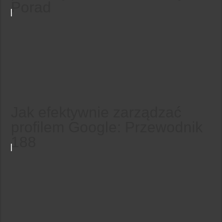
Porad
Jak efektywnie zarządzać
profilem Google: Przewodnik
188