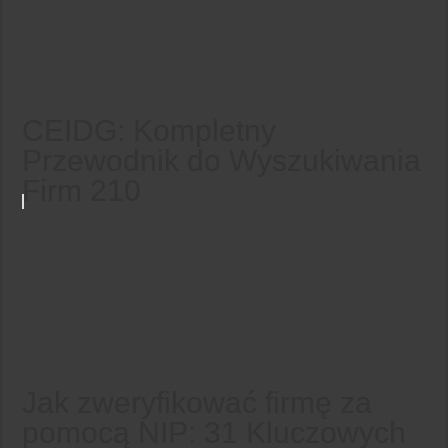
CEIDG: Kompletny
Przewodnik do Wyszukiwania
Firm 210
Jak zweryfikować firmę za
pomocą NIP: 31 Kluczowych