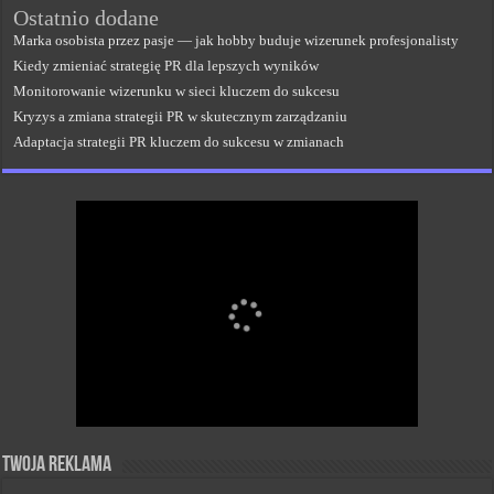
Ostatnio dodane
Marka osobista przez pasje — jak hobby buduje wizerunek profesjonalisty
Kiedy zmieniać strategię PR dla lepszych wyników
Monitorowanie wizerunku w sieci kluczem do sukcesu
Kryzys a zmiana strategii PR w skutecznym zarządzaniu
Adaptacja strategii PR kluczem do sukcesu w zmianach
Twoja reklama