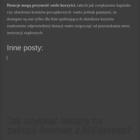
Dotacje mogą przynosić wiele korzyści
, takich jak zwiększenie kapitału
czy obniżenie kosztów początkowych. warto jednak pamiętać, że
dostępne są one tylko dla firm spełniających określone kryteria.
znalezienie odpowiedniej dotacji warto rozpocząć od przeszukania stron
instytucji rządowych.
Inne posty:
Jak uzyskać fakturę na
zakupy firmowe z AliExpress?