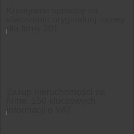
Kreatywne sposoby na
stworzenie oryginalnej nazwy
dla firmy 201
Zakup nieruchomości na
firmę: 150 kluczowych
informacji o VAT