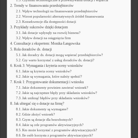
Czynniki technologiczne a przewidywania dotacji i wsparcia
Trendy w finansowaniu przedsiębiorców
Wpływ technologii na finansowanie przedsiębiorców
Wzrost popularności alternatywnych źródeł finansowania
Konsekwencje dla dostępności dotacji
Przykłady sukcesów dzięki dotacjom
Jak dotacje wpłynęły na rozwój biznesu?
Wpływ dotacji na osiągnięcia firm
Consultacje z ekspertem: Monika Łangowska
Rola doradców ds. dotacji
Jak doradcy ds. dotacji mogą wspierać przedsiębiorców?
Czy warto korzystać z usług doradców ds. dotacji?
Krok 3: Wymagania i kryteria oceny wniosków
Jakie są kryteria oceny wniosków?
Jakie są wymagania, które należy spełnić?
Krok 1: Przygotowanie dokumentacji i wniosku
Jakie dokumenty powinien zawierać wniosek?
Jakie są najczęstsze błędy przy składaniu wniosków?
Jak uniknąć błędów przy składaniu wniosków?
Jak ubiegać się o dotacje na firmę?
Jakie dokumenty są wymagane?
Gdzie złożyć wniosek?
Czym są dotacje dla bezrobotnych?
Jakie są cele programów aktywizacyjnych?
Kto może korzystać z programów aktywizacyjnych?
Ile osób korzysta z programów aktywizacyjnych?