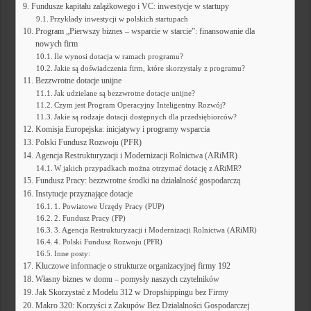
Fundusze kapitału zalążkowego i VC: inwestycje w startupy
Przykłady inwestycji w polskich startupach
Program „Pierwszy biznes – wsparcie w starcie”: finansowanie dla
nowych firm
Ile wynosi dotacja w ramach programu?
Jakie są doświadczenia firm, które skorzystały z programu?
Bezzwrotne dotacje unijne
Jak udzielane są bezzwrotne dotacje unijne?
Czym jest Program Operacyjny Inteligentny Rozwój?
Jakie są rodzaje dotacji dostępnych dla przedsiębiorców?
Komisja Europejska: inicjatywy i programy wsparcia
Polski Fundusz Rozwoju (PFR)
Agencja Restrukturyzacji i Modernizacji Rolnictwa (ARiMR)
W jakich przypadkach można otrzymać dotację z ARiMR?
Fundusz Pracy: bezzwrotne środki na działalność gospodarczą
Instytucje przyznające dotacje
1. Powiatowe Urzędy Pracy (PUP)
2. Fundusz Pracy (FP)
3. Agencja Restrukturyzacji i Modernizacji Rolnictwa (ARiMR)
4. Polski Fundusz Rozwoju (PFR)
Inne posty:
Kluczowe informacje o strukturze organizacyjnej firmy 192
Własny biznes w domu – pomysły naszych czytelników
Jak Skorzystać z Modelu 312 w Dropshippingu bez Firmy
Makro 320: Korzyści z Zakupów Bez Działalności Gospodarczej