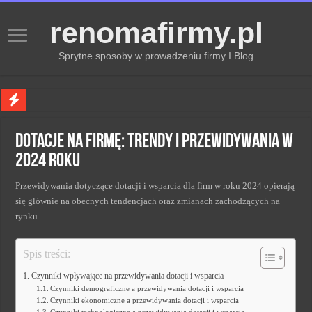
renomafirmy.pl
Sprytne sposoby w prowadzeniu firmy I Blog
Marka osobista przez pasje — jak hobby buduje wizerunek profesjonalisty
Dotacje na Firmę: Trendy i Przewidywania w
Kiedy zmieniać strategię PR dla lepszych wyników
2024 Roku
Monitorowanie wizerunku w sieci kluczem do sukcesu
Przewidywania dotyczące dotacji i wsparcia dla firm w roku 2024 opierają
Kryzys a zmiana strategii PR w skutecznym zarządzaniu
się głównie na obecnych tendencjach oraz zmianach zachodzących na
Adaptacja strategii PR kluczem do sukcesu w zmianach
rynku.
Spis treści:
Czynniki wpływające na przewidywania dotacji i wsparcia
Czynniki demograficzne a przewidywania dotacji i wsparcia
Czynniki ekonomiczne a przewidywania dotacji i wsparcia