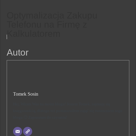
Optymalizacja Zakupu
Telefonu na Firmę z
Kalkulatorem
Autor
Tomek Sosin
Hej, Witam Was na moim blogu! Jestem Tomek, zajmuję się
księgowością, dlatego też postanowiłem zająć się tworzeniem tego
bloga 🙂 Zapraszam do czytania!