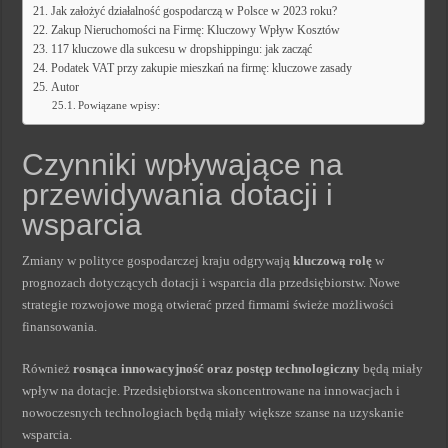
Jak założyć działalność gospodarczą w Polsce w 2023 roku?
Zakup Nieruchomości na Firmę: Kluczowy Wpływ Kosztów
117 kluczowe dla sukcesu w dropshippingu: jak zacząć
Podatek VAT przy zakupie mieszkań na firmę: kluczowe zasady
Autor
Powiązane wpisy:
Czynniki wpływające na
przewidywania dotacji i
wsparcia
Zmiany w polityce gospodarczej kraju odgrywają
kluczową rolę
w
prognozach dotyczących dotacji i wsparcia dla przedsiębiorstw. Nowe
strategie rozwojowe mogą otwierać przed firmami świeże możliwości
finansowania.
Również
rosnąca innowacyjność oraz postęp technologiczny
będą miały
wpływ na dotacje. Przedsiębiorstwa skoncentrowane na innowacjach i
nowoczesnych technologiach będą miały większe szanse na uzyskanie
wsparcia.